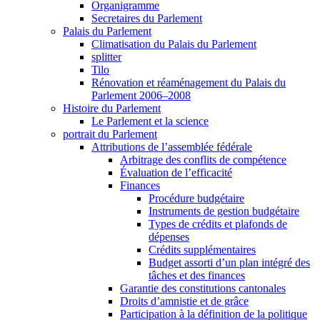
Organigramme
Secretaires du Parlement
Palais du Parlement
Climatisation du Palais du Parlement
splitter
Tilo
Rénovation et réaménagement du Palais du
Parlement 2006–2008
Histoire du Parlement
Le Parlement et la science
portrait du Parlement
Attributions de l’assemblée fédérale
Arbitrage des conflits de compétence
Évaluation de l’efficacité
Finances
Procédure budgétaire
Instruments de gestion budgétaire
Types de crédits et plafonds de
dépenses
Crédits supplémentaires
Budget assorti d’un plan intégré des
tâches et des finances
Garantie des constitutions cantonales
Droits d’amnistie et de grâce
Participation à la définition de la politique