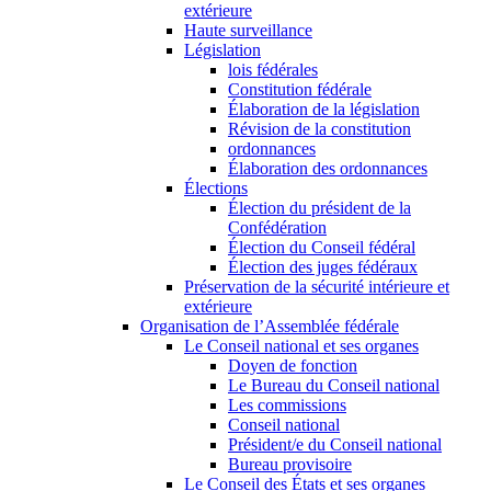
extérieure
Haute surveillance
Législation
lois fédérales
Constitution fédérale
Élaboration de la législation
Révision de la constitution
ordonnances
Élaboration des ordonnances
Élections
Élection du président de la
Confédération
Élection du Conseil fédéral
Élection des juges fédéraux
Préservation de la sécurité intérieure et
extérieure
Organisation de l’Assemblée fédérale
Le Conseil national et ses organes
Doyen de fonction
Le Bureau du Conseil national
Les commissions
Conseil national
Président/e du Conseil national
Bureau provisoire
Le Conseil des États et ses organes