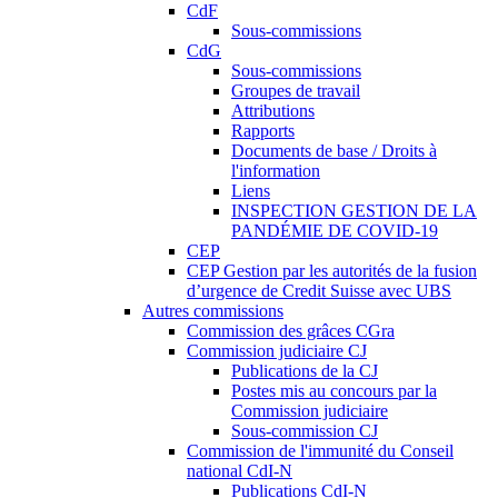
CdF
Sous-commissions
CdG
Sous-commissions
Groupes de travail
Attributions
Rapports
Documents de base / Droits à
l'information
Liens
INSPECTION GESTION DE LA
PANDÉMIE DE COVID-19
CEP
CEP Gestion par les autorités de la fusion
d’urgence de Credit Suisse avec UBS
Autres commissions
Commission des grâces CGra
Commission judiciaire CJ
Publications de la CJ
Postes mis au concours par la
Commission judiciaire
Sous-commission CJ
Commission de l'immunité du Conseil
national CdI-N
Publications CdI-N