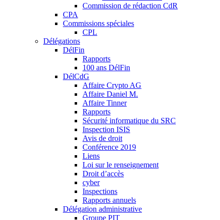
Commission de rédaction CdR
CPA
Commissions spéciales
CPL
Délégations
DélFin
Rapports
100 ans DélFin
DélCdG
Affaire Crypto AG
Affaire Daniel M.
Affaire Tinner
Rapports
Sécurité informatique du SRC
Inspection ISIS
Avis de droit
Conférence 2019
Liens
Loi sur le renseignement
Droit d’accès
cyber
Inspections
Rapports annuels
Délégation administrative
Groupe PIT