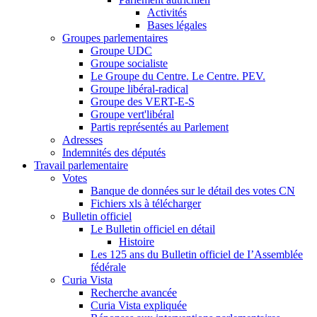
Activités
Bases légales
Groupes parlementaires
Groupe UDC
Groupe socialiste
Le Groupe du Centre. Le Centre. PEV.
Groupe libéral-radical
Groupe des VERT-E-S
Groupe vert'libéral
Partis représentés au Parlement
Adresses
Indemnités des députés
Travail parlementaire
Votes
Banque de données sur le détail des votes CN
Fichiers xls à télécharger
Bulletin officiel
Le Bulletin officiel en détail
Histoire
Les 125 ans du Bulletin officiel de I’Assemblée
fédérale
Curia Vista
Recherche avancée
Curia Vista expliquée