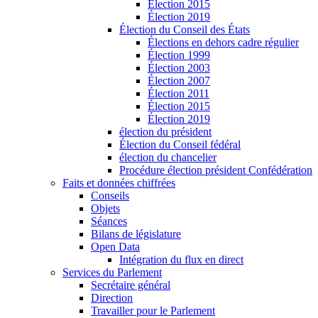
Élection 2015
Élection 2019
Élection du Conseil des États
Élections en dehors cadre régulier
Élection 1999
Élection 2003
Élection 2007
Élection 2011
Élection 2015
Élection 2019
élection du président
Élection du Conseil fédéral
élection du chancelier
Procédure élection président Confédération
Faits et données chiffrées
Conseils
Objets
Séances
Bilans de législature
Open Data
Intégration du flux en direct
Services du Parlement
Secrétaire général
Direction
Travailler pour le Parlement