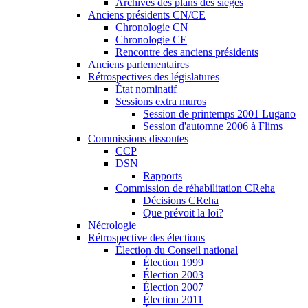
Archives des plans des sièges
Anciens présidents CN/CE
Chronologie CN
Chronologie CE
Rencontre des anciens présidents
Anciens parlementaires
Rétrospectives des législatures
État nominatif
Sessions extra muros
Session de printemps 2001 Lugano
Session d'automne 2006 à Flims
Commissions dissoutes
CCP
DSN
Rapports
Commission de réhabilitation CReha
Décisions CReha
Que prévoit la loi?
Nécrologie
Rétrospective des élections
Élection du Conseil national
Élection 1999
Élection 2003
Élection 2007
Élection 2011