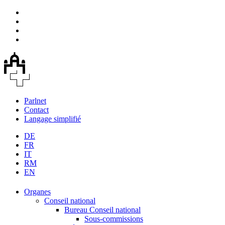
Parlnet
Contact
Langage simplifié
DE
FR
IT
RM
EN
Organes
Conseil national
Bureau Conseil national
Sous-commissions