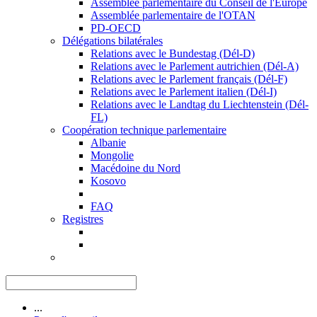
Assemblée parlementaire du Conseil de l'Europe
Assemblée parlementaire de l'OTAN
PD-OECD
Délégations bilatérales
Relations avec le Bundestag (Dél-D)
Relations avec le Parlement autrichien (Dél-A)
Relations avec le Parlement français (Dél-F)
Relations avec le Parlement italien (Dél-I)
Relations avec le Landtag du Liechtenstein (Dél-
FL)
Coopération technique parlementaire
Albanie
Mongolie
Macédoine du Nord
Kosovo
FAQ
Registres
...