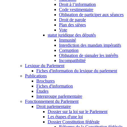
Droit à l’information
Code vestimentaire
Obligation de participer aux séances
Droit de parole
Plan des sièges
Vote
statut juridique des députés
Immunité
Interdiction des mandats impératifs
Corruption
Obligation de signaler les intérêts
Incompatibilité
Lexique du Parlement
Fiches d'information du lexique du parlement
Publications
Brochures
Fiches d'information
Études
Intergroupe parlementaire
Fonctionnement du Parlement
Droit parlementaire
Dossier sur la loi sur le Parlement
Les étapes d'une loi
Dossier Constitution fédérale
Réforme de la Constitution fédérale