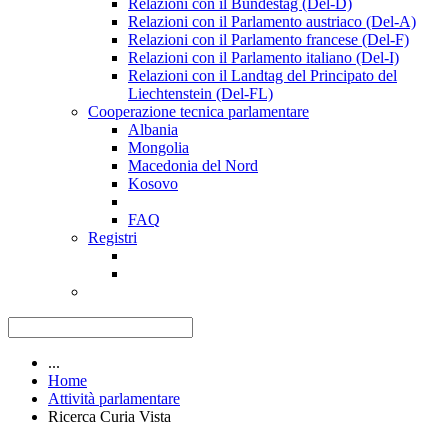
Relazioni con il Bundestag (Del-D)
Relazioni con il Parlamento austriaco (Del-A)
Relazioni con il Parlamento francese (Del-F)
Relazioni con il Parlamento italiano (Del-I)
Relazioni con il Landtag del Principato del
Liechtenstein (Del-FL)
Cooperazione tecnica parlamentare
Albania
Mongolia
Macedonia del Nord
Kosovo
FAQ
Registri
...
Home
Attività parlamentare
Ricerca Curia Vista