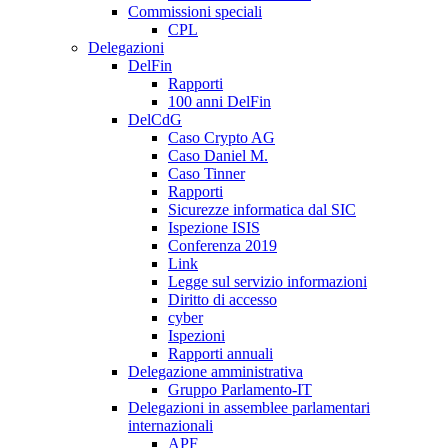
Commissioni speciali
CPL
Delegazioni
DelFin
Rapporti
100 anni DelFin
DelCdG
Caso Crypto AG
Caso Daniel M.
Caso Tinner
Rapporti
Sicurezze informatica dal SIC
Ispezione ISIS
Conferenza 2019
Link
Legge sul servizio informazioni
Diritto di accesso
cyber
Ispezioni
Rapporti annuali
Delegazione amministrativa
Gruppo Parlamento-IT
Delegazioni in assemblee parlamentari
internazionali
APF