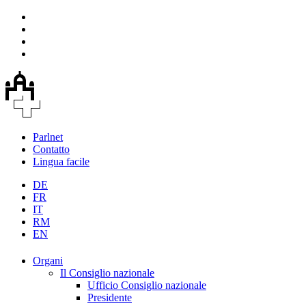
Parlnet
Contatto
Lingua facile
DE
FR
IT
RM
EN
Organi
Il Consiglio nazionale
Ufficio Consiglio nazionale
Presidente