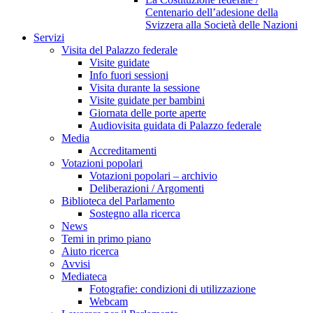
Centenario dell’adesione della
Svizzera alla Società delle Nazioni
Servizi
Visita del Palazzo federale
Visite guidate
Info fuori sessioni
Visita durante la sessione
Visite guidate per bambini
Giornata delle porte aperte
Audiovisita guidata di Palazzo federale
Media
Accreditamenti
Votazioni popolari
Votazioni popolari – archivio
Deliberazioni / Argomenti
Biblioteca del Parlamento
Sostegno alla ricerca
News
Temi in primo piano
Aiuto ricerca
Avvisi
Mediateca
Fotografie: condizioni di utilizzazione
Webcam