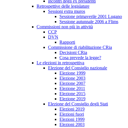
incontri degli ex presidenti
Retrospettive delle legislature
Sessioni extra muros
Sessione primaverile 2001 Lugano
Sessione autunnale 2006 a Flims
Commissioni non più in attività
CCP
DVN
Rapporti
Commissione di riabilitazione CRia
Decisioni CRia
Cosa prevede la legge?
Le elezioni in retrospettiva
Elezione del Consiglio nazionale
Elezione 1999
Elezione 2003
Elezione 2007
Elezione 2011
Elezione 2015
Elezione 2019
Elezione del Consiglio degli Stati
Elezioni 2019
Elezioni fuori
Elezioni 1999
Elezioni 2003