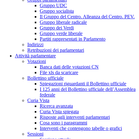
Gruppo UDC
Gruppo socialista
Il Gruppo del Centro. Alleanza del Centro. PEV.
Gruppo liberale radicale
Gruppo dei Verdi
Gruppo verde liberale
Partiti rappresentati in Parlamento
Indirizzi
Retribuzioni dei parlamentari
Attività parlamentare
Votazioni
Banca dati delle votazioni CN
File xls da scaricare
Bollettino ufficiale
Spiegazioni riguardanti il Bollettino ufficiale
I 125 anni del Bollettino ufficiale dell’Assemblea
federale
Curia Vista
Ricerca avanzata
Curia Vista spiegata
Risposte agli interventi parlamentari
Cosa sono i paragrammi
Interventi che contengono tabelle o grafici
Sessioni