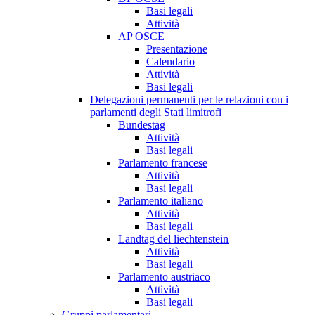
Basi legali
Attività
AP OSCE
Presentazione
Calendario
Attività
Basi legali
Delegazioni permanenti per le relazioni con i
parlamenti degli Stati limitrofi
Bundestag
Attività
Basi legali
Parlamento francese
Attività
Basi legali
Parlamento italiano
Attività
Basi legali
Landtag del liechtenstein
Attività
Basi legali
Parlamento austriaco
Attività
Basi legali
Gruppi parlamentari