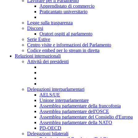
Lavorare per il Parlamento
Apprendistato di commercio
Praticantato universitario
Legge sulla trasparenza
Discorsi
Oratori ospiti al parlamento
Serie Estive
Centro visite e informazioni del Parlamento
Codice embed per lo stream in diretta
Relazioni internazionali
Attività dei presidenti
Delegazioni interparlamentari
AELS/UE
Unione interparlamentare
Assemblea parlamentare della francofonia
Assemblea parlamentare dell'OSCE
Assemblea parlamentare del Consiglio d'Europa
Assemblea parlamentare della NATO
PD-OECD
Delegazioni bilaterali