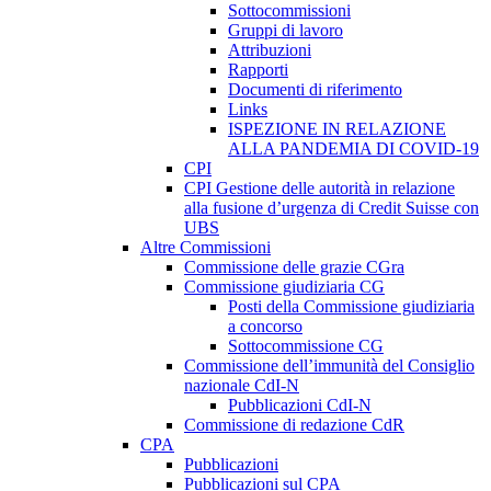
Sottocommissioni
Gruppi di lavoro
Attribuzioni
Rapporti
Documenti di riferimento
Links
ISPEZIONE IN RELAZIONE
ALLA PANDEMIA DI COVID-19
CPI
CPI Gestione delle autorità in relazione
alla fusione d’urgenza di Credit Suisse con
UBS
Altre Commissioni
Commissione delle grazie CGra
Commissione giudiziaria CG
Posti della Commissione giudiziaria
a concorso
Sottocommissione CG
Commissione dell’immunità del Consiglio
nazionale CdI-N
Pubblicazioni CdI-N
Commissione di redazione CdR
CPA
Pubblicazioni
Pubblicazioni sul CPA