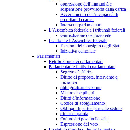
oppressione dell’immunità e
sospensione provvisoria dalla carica
Accertamento dell’incapacità di
esercitare la carica
Interventi parlamentari
L’Assemblea federale e i tribunali federali
Giurisdizione costituzionale
I cantoni e l’Assemblea federale
Elezioni del Consiglio degli Stati
Iniziativa cantonale
Parlamentari
Retribuzione dei parlamentari
Parlamentari e l’attività parlamentare
Segreto d’ufficio
Diritto di proposta, intervento e
iniziativa
obbligo-di-ricusazione
Misure disciplinari
Diritti d’informazione
Codice di abbigliamento
Obbligo di partecipare alle sedute
diritto di parola
Ordine dei posti nella sala
Espressione del voto
Lo statuto giuridico dei parlamentari