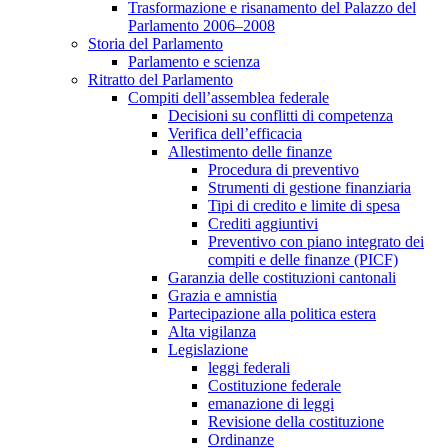
Trasformazione e risanamento del Palazzo del
Parlamento 2006–2008
Storia del Parlamento
Parlamento e scienza
Ritratto del Parlamento
Compiti dell’assemblea federale
Decisioni su conflitti di competenza
Verifica dell’efficacia
Allestimento delle finanze
Procedura di preventivo
Strumenti di gestione finanziaria
Tipi di credito e limite di spesa
Crediti aggiuntivi
Preventivo con piano integrato dei
compiti e delle finanze (PICF)
Garanzia delle costituzioni cantonali
Grazia e amnistia
Partecipazione alla politica estera
Alta vigilanza
Legislazione
leggi federali
Costituzione federale
emanazione di leggi
Revisione della costituzione
Ordinanze