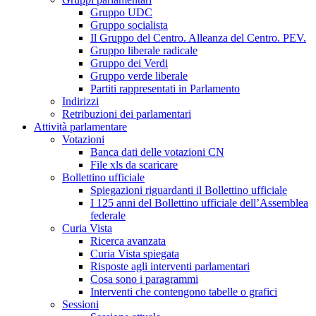
Gruppo UDC
Gruppo socialista
Il Gruppo del Centro. Alleanza del Centro. PEV.
Gruppo liberale radicale
Gruppo dei Verdi
Gruppo verde liberale
Partiti rappresentati in Parlamento
Indirizzi
Retribuzioni dei parlamentari
Attività parlamentare
Votazioni
Banca dati delle votazioni CN
File xls da scaricare
Bollettino ufficiale
Spiegazioni riguardanti il Bollettino ufficiale
I 125 anni del Bollettino ufficiale dell’Assemblea
federale
Curia Vista
Ricerca avanzata
Curia Vista spiegata
Risposte agli interventi parlamentari
Cosa sono i paragrammi
Interventi che contengono tabelle o grafici
Sessioni