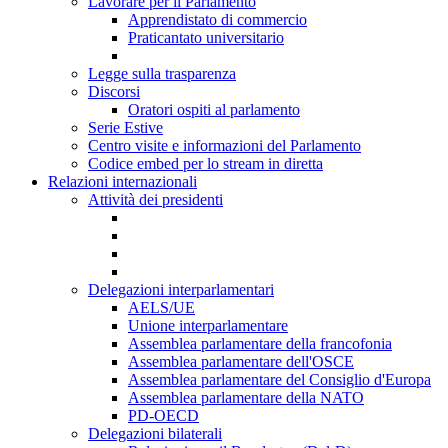
Lavorare per il Parlamento
Apprendistato di commercio
Praticantato universitario
Legge sulla trasparenza
Discorsi
Oratori ospiti al parlamento
Serie Estive
Centro visite e informazioni del Parlamento
Codice embed per lo stream in diretta
Relazioni internazionali
Attività dei presidenti
Delegazioni interparlamentari
AELS/UE
Unione interparlamentare
Assemblea parlamentare della francofonia
Assemblea parlamentare dell'OSCE
Assemblea parlamentare del Consiglio d'Europa
Assemblea parlamentare della NATO
PD-OECD
Delegazioni bilaterali