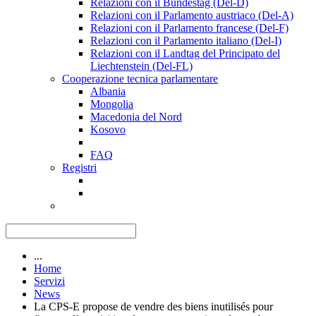
Relazioni con il Bundestag (Del-D)
Relazioni con il Parlamento austriaco (Del-A)
Relazioni con il Parlamento francese (Del-F)
Relazioni con il Parlamento italiano (Del-I)
Relazioni con il Landtag del Principato del
Liechtenstein (Del-FL)
Cooperazione tecnica parlamentare
Albania
Mongolia
Macedonia del Nord
Kosovo
FAQ
Registri
...
Home
Servizi
News
La CPS-E propose de vendre des biens inutilisés pour