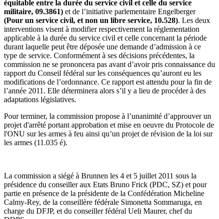
équitable entre la durée du service civil et celle du service
militaire, 09.3861)
et de l’initiative parlementaire Engelberger
(Pour un service civil, et non un libre service, 10.528)
. Les deux
interventions visent à modifier respectivement la réglementation
applicable à la durée du service civil et celle concernant la période
durant laquelle peut être déposée une demande d’admission à ce
type de service. Conformément à ses décisions précédentes, la
commission ne se prononcera pas avant d’avoir pris connaissance du
rapport du Conseil fédéral sur les conséquences qu’auront eu les
modifications de l’ordonnance. Ce rapport est attendu pour la fin de
l’année 2011. Elle déterminera alors s’il y a lieu de procéder à des
adaptations législatives.
Pour terminer, la commission propose à l’unanimité d’approuver un
projet d'arrêté portant approbation et mise en oeuvre du Protocole de
l'ONU sur les armes à feu ainsi qu’un projet de révision de la loi sur
les armes (11.035 é).
La commission a siégé à Brunnen les 4 et 5 juillet 2011 sous la
présidence du conseiller aux Etats Bruno Frick (PDC, SZ) et pour
partie en présence de la présidente de la Confédération Micheline
Calmy-Rey, de la conseillère fédérale Simonetta Sommaruga, en
charge du DFJP, et du conseiller fédéral Ueli Maurer, chef du