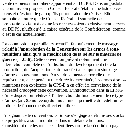
vente de biens immobiliers appartenant au DDPS. Dans un postulat,
la commission propose au Conseil fédéral d’établir une liste de ces
biens et d’estimer le gain qu’ils permettraient de réaliser. Elle
souhaite en outre que le Conseil fédéral lui soumette des
propositions visant à ce que les recettes soient exclusivement versées
au DDPS, plutôt qu’à la caisse générale de la Confédération, comme
c’est le cas actuellement.
La commission a par ailleurs accueilli favorablement le
message
relatif à l’approbation de la Convention sur les armes à sous-
munitions ainsi qu’à la modification de la loi sur le matériel de
guerre
(11.036).
Cette convention prévoit notamment une
interdiction complète de l’utilisation, du développement et de la
production, de l’acquisition et du transfert ainsi que du stockage
d’armes à sous-munitions.
Au vu de la menace mortelle que
représentent, et ce pendant une durée indéterminée, les armes à sous-
munitions non explosées, la CPS-E a en effet été convaincue de la
nécessité d’adopter cette convention. L’introduction dans la LFMG
d’une disposition relative à l’interdiction du financement de ce type
d’armes (art. 8
b
nouveau) doit notamment permettre de redéfinir les
notions de financements direct et indirect.
En signant cette convention, la Suisse s’engage à détruire ses stocks
de projectiles à sous-munitions dans un délai de huit ans.
Considérant que les menaces identifiées contre la sécurité du pays