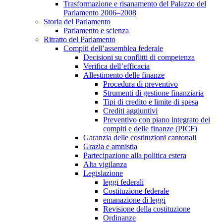
Trasformazione e risanamento del Palazzo del
Parlamento 2006–2008
Storia del Parlamento
Parlamento e scienza
Ritratto del Parlamento
Compiti dell’assemblea federale
Decisioni su conflitti di competenza
Verifica dell’efficacia
Allestimento delle finanze
Procedura di preventivo
Strumenti di gestione finanziaria
Tipi di credito e limite di spesa
Crediti aggiuntivi
Preventivo con piano integrato dei
compiti e delle finanze (PICF)
Garanzia delle costituzioni cantonali
Grazia e amnistia
Partecipazione alla politica estera
Alta vigilanza
Legislazione
leggi federali
Costituzione federale
emanazione di leggi
Revisione della costituzione
Ordinanze