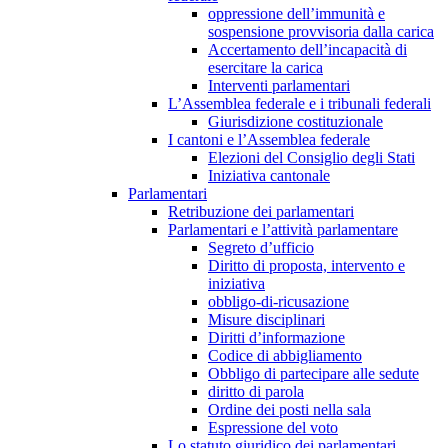
oppressione dell’immunità e
sospensione provvisoria dalla carica
Accertamento dell’incapacità di
esercitare la carica
Interventi parlamentari
L’Assemblea federale e i tribunali federali
Giurisdizione costituzionale
I cantoni e l’Assemblea federale
Elezioni del Consiglio degli Stati
Iniziativa cantonale
Parlamentari
Retribuzione dei parlamentari
Parlamentari e l’attività parlamentare
Segreto d’ufficio
Diritto di proposta, intervento e
iniziativa
obbligo-di-ricusazione
Misure disciplinari
Diritti d’informazione
Codice di abbigliamento
Obbligo di partecipare alle sedute
diritto di parola
Ordine dei posti nella sala
Espressione del voto
Lo statuto giuridico dei parlamentari