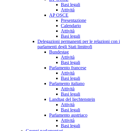
Basi legali
Attività
AP OSCE
Presentazione
Calendario
Attività
Basi legali
Delegazioni permanenti per le relazioni con i
parlamenti degli Stati limitrofi
Bundestag
Attività
Basi legali
Parlamento francese
Attività
Basi legali
Parlamento italiano
Attività
Basi legali
Landtag del liechtenstein
Attività
Basi legali
Parlamento austriaco
Attività
Basi legali
Gruppi parlamentari