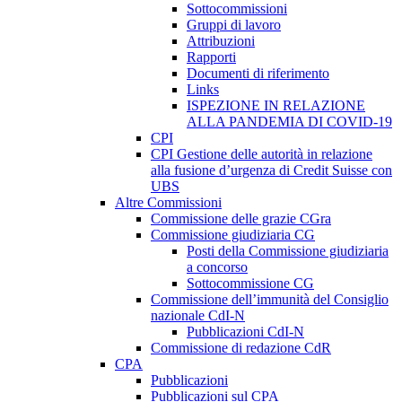
Sottocommissioni
Gruppi di lavoro
Attribuzioni
Rapporti
Documenti di riferimento
Links
ISPEZIONE IN RELAZIONE
ALLA PANDEMIA DI COVID-19
CPI
CPI Gestione delle autorità in relazione
alla fusione d’urgenza di Credit Suisse con
UBS
Altre Commissioni
Commissione delle grazie CGra
Commissione giudiziaria CG
Posti della Commissione giudiziaria
a concorso
Sottocommissione CG
Commissione dell’immunità del Consiglio
nazionale CdI-N
Pubblicazioni CdI-N
Commissione di redazione CdR
CPA
Pubblicazioni
Pubblicazioni sul CPA