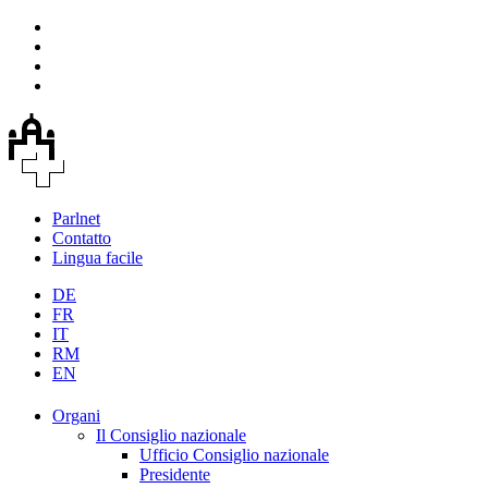
Parlnet
Contatto
Lingua facile
DE
FR
IT
RM
EN
Organi
Il Consiglio nazionale
Ufficio Consiglio nazionale
Presidente