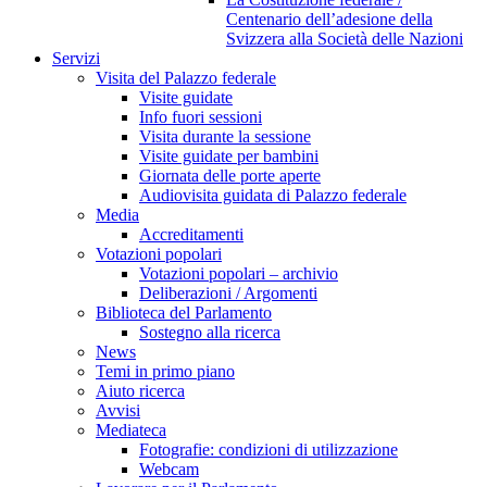
Centenario dell’adesione della
Svizzera alla Società delle Nazioni
Servizi
Visita del Palazzo federale
Visite guidate
Info fuori sessioni
Visita durante la sessione
Visite guidate per bambini
Giornata delle porte aperte
Audiovisita guidata di Palazzo federale
Media
Accreditamenti
Votazioni popolari
Votazioni popolari – archivio
Deliberazioni / Argomenti
Biblioteca del Parlamento
Sostegno alla ricerca
News
Temi in primo piano
Aiuto ricerca
Avvisi
Mediateca
Fotografie: condizioni di utilizzazione
Webcam