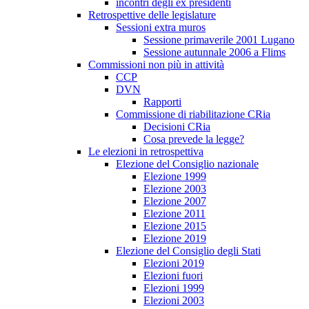
incontri degli ex presidenti
Retrospettive delle legislature
Sessioni extra muros
Sessione primaverile 2001 Lugano
Sessione autunnale 2006 a Flims
Commissioni non più in attività
CCP
DVN
Rapporti
Commissione di riabilitazione CRia
Decisioni CRia
Cosa prevede la legge?
Le elezioni in retrospettiva
Elezione del Consiglio nazionale
Elezione 1999
Elezione 2003
Elezione 2007
Elezione 2011
Elezione 2015
Elezione 2019
Elezione del Consiglio degli Stati
Elezioni 2019
Elezioni fuori
Elezioni 1999
Elezioni 2003