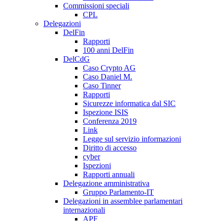
Commissioni speciali
CPL
Delegazioni
DelFin
Rapporti
100 anni DelFin
DelCdG
Caso Crypto AG
Caso Daniel M.
Caso Tinner
Rapporti
Sicurezze informatica dal SIC
Ispezione ISIS
Conferenza 2019
Link
Legge sul servizio informazioni
Diritto di accesso
cyber
Ispezioni
Rapporti annuali
Delegazione amministrativa
Gruppo Parlamento-IT
Delegazioni in assemblee parlamentari
internazionali
APF