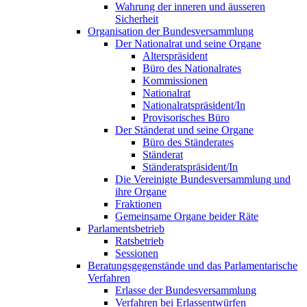
Wahrung der inneren und äusseren
Sicherheit
Organisation der Bundesversammlung
Der Nationalrat und seine Organe
Alterspräsident
Büro des Nationalrates
Kommissionen
Nationalrat
Nationalratspräsident/In
Provisorisches Büro
Der Ständerat und seine Organe
Büro des Ständerates
Ständerat
Ständeratspräsident/In
Die Vereinigte Bundesversammlung und
ihre Organe
Fraktionen
Gemeinsame Organe beider Räte
Parlamentsbetrieb
Ratsbetrieb
Sessionen
Beratungsgegenstände und das Parlamentarische
Verfahren
Erlasse der Bundesversammlung
Verfahren bei Erlassentwürfen