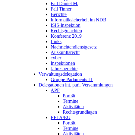
Fall Daniel M.
Fall Tinner
Berichte
Informatiksicherheit ­im NDB
ISIS-Inspektion
Rechtsgutachten
Konferenz 2019
Links
Nachrichtendienstgesetz
Auskunftsrecht
cyber
Inspektionen
Jahresberichte
Verwaltungsdelegation
Gruppe Parlaments IT
Delegationen int. parl. Versammlungen
APF
Porträt
Termine
Aktivitäten
Rechtsgrundlagen
EFTA/EU
Porträt
Termine
Aktivitäten