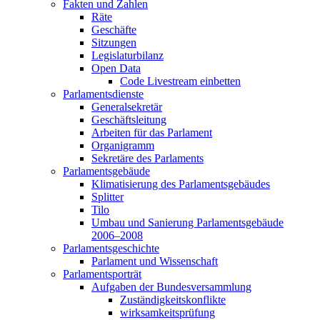
Fakten und Zahlen
Räte
Geschäfte
Sitzungen
Legislaturbilanz
Open Data
Code Livestream einbetten
Parlamentsdienste
Generalsekretär
Geschäftsleitung
Arbeiten für das Parlament
Organigramm
Sekretäre des Parlaments
Parlamentsgebäude
Klimatisierung des Parlamentsgebäudes
Splitter
Tilo
Umbau und Sanierung Parlamentsgebäude
2006–2008
Parlamentsgeschichte
Parlament und Wissenschaft
Parlamentsporträt
Aufgaben der Bundesversammlung
Zuständigkeitskonflikte
wirksamkeitsprüfung