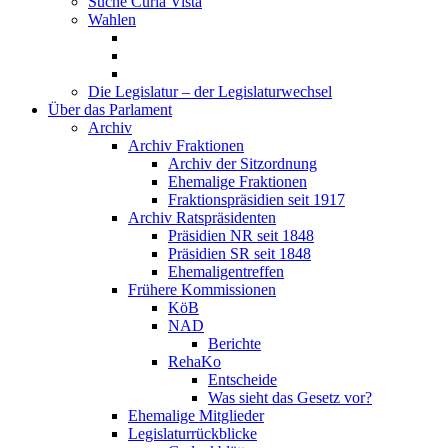
Suche Curia Vista
Wahlen
Die Legislatur – der Legislaturwechsel
Über das Parlament
Archiv
Archiv Fraktionen
Archiv der Sitzordnung
Ehemalige Fraktionen
Fraktionspräsidien seit 1917
Archiv Ratspräsidenten
Präsidien NR seit 1848
Präsidien SR seit 1848
Ehemaligentreffen
Frühere Kommissionen
KöB
NAD
Berichte
RehaKo
Entscheide
Was sieht das Gesetz vor?
Ehemalige Mitglieder
Legislaturrückblicke