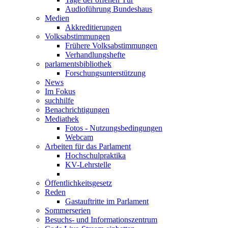
Audioführung Bundeshaus
Medien
Akkreditierungen
Volksabstimmungen
Frühere Volksabstimmungen
Verhandlungshefte
parlamentsbibliothek
Forschungsunterstützung
News
Im Fokus
suchhilfe
Benachrichtigungen
Mediathek
Fotos - Nutzungsbedingungen
Webcam
Arbeiten für das Parlament
Hochschulpraktika
KV-Lehrstelle
Öffentlichkeitsgesetz
Reden
Gastauftritte im Parlament
Sommerserien
Besuchs- und Informationszentrum