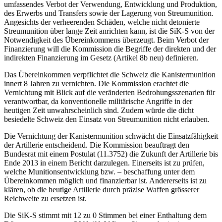
umfassendes Verbot der Verwendung, Entwicklung und Produktion,
des Erwerbs und Transfers sowie der Lagerung von Streumunition.
Angesichts der verheerenden Schäden, welche nicht detonierte
Streumunition über lange Zeit anrichten kann, ist die SiK-S von der
Notwendigkeit des Übereinkommens überzeugt. Beim Verbot der
Finanzierung will die Kommission die Begriffe der direkten und der
indirekten Finanzierung im Gesetz (Artikel 8b neu) definieren.
Das Übereinkommen verpflichtet die Schweiz die Kanistermunition
innert 8 Jahren zu vernichten. Die Kommission erachtet die
Vernichtung mit Blick auf die veränderten Bedrohungsszenarien für
verantwortbar, da konventionelle militärische Angriffe in der
heutigen Zeit unwahrscheinlich sind. Zudem würde die dicht
besiedelte Schweiz den Einsatz von Streumunition nicht erlauben.
Die Vernichtung der Kanistermunition schwächt die Einsatzfähigkeit
der Artillerie entscheidend. Die Kommission beauftragt den
Bundesrat mit einem Postulat (11.3752) die Zukunft der Artillerie bis
Ende 2013 in einem Bericht darzulegen. Einerseits ist zu prüfen,
welche Munitionsentwicklung bzw. – beschaffung unter dem
Übereinkommen möglich und finanzierbar ist. Andererseits ist zu
klären, ob die heutige Artillerie durch präzise Waffen grösserer
Reichweite zu ersetzen ist.
Die SiK-S stimmt mit 12 zu 0 Stimmen bei einer Enthaltung dem