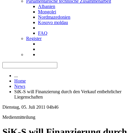
Parlamentarische technische Zusammenarbeit
Albanien
Mongolei
Nordmazedonien
Kosovo moldau
FAQ
Register
...
Home
News
SiK-S will Finanzierung durch den Verkauf entbehrlicher
Liegenschaften
Dienstag, 05. Juli 2011 04h46
Medienmitteilung
SiK-S will Finanzierung durch