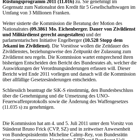
Rüstungsprogramm 2011
(11.016)
zu. Sie genehmigt im
Gegensatz zum Nationalrat den Kredit für 5 Gesellschaftswagen im
Umfang von 3 Millionen Franken.
Weiter sistierte die Kommission die Beratung der Motion des
Nationalrates
(09.3861 Mo. Eichenberger. Dauer von Zivildienst
und Militärdienst gerecht ausgestalten)
und der
parlamentarischen Initiative Engelberger
(10.528 Stopp dem
Jekami im Zivildienst)
.
Die Vorstösse wollen die Zeitdauer des
Zivildienstes, beziehungsweise den Zeitpunkt der Zulassung zum
Zivildienst neu regeln. Die Kommission wartet entsprechend ihren
bisherigen Entscheiden den Bericht des Bundesrates ab, welcher die
Auswirkungen der Verordnungsänderungen erfassen will. Dieser
Bericht wird Ende 2011 vorliegen und danach will die Kommission
über allfällige Gesetzesänderungen entscheiden.
Schliesslich beantragt die SiK-S einstimmig, den Bundesbeschluss
über die Genehmigung und die Umsetzung des UNO-
Feuerwaffenprotokolls sowie die Änderung des Waffengesetzes
(11.035 s) zu genehmigen.
Die Kommission hat am 4. und 5. Juli 2011 unter dem Vorsitz von
Ständerat Bruno Frick (CVP, SZ) und in zeitweiser Anwesenheit
von Bundespräsidentin Micheline Calmy-Rey, von Bundesrätin