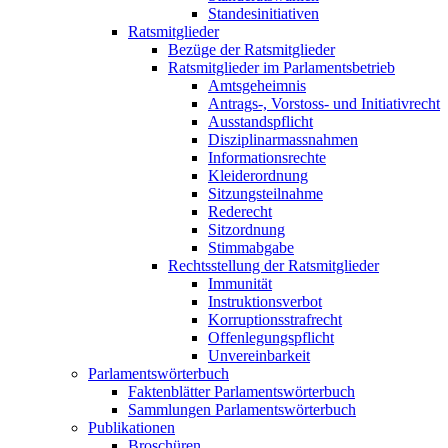
Standesinitiativen
Ratsmitglieder
Bezüge der Ratsmitglieder
Ratsmitglieder im Parlamentsbetrieb
Amtsgeheimnis
Antrags-, Vorstoss- und Initiativrecht
Ausstandspflicht
Disziplinarmassnahmen
Informationsrechte
Kleiderordnung
Sitzungsteilnahme
Rederecht
Sitzordnung
Stimmabgabe
Rechtsstellung der Ratsmitglieder
Immunität
Instruktionsverbot
Korruptionsstrafrecht
Offenlegungspflicht
Unvereinbarkeit
Parlamentswörterbuch
Faktenblätter Parlamentswörterbuch
Sammlungen Parlamentswörterbuch
Publikationen
Broschüren