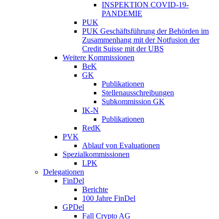
INSPEKTION COVID-19-
PANDEMIE
PUK
PUK Geschäftsführung der Behörden im
Zusammenhang mit der Notfusion der
Credit Suisse mit der UBS
Weitere Kommissionen
BeK
GK
Publikationen
Stellenausschreibungen
Subkommission GK
IK-N
Publikationen
RedK
PVK
Ablauf von Evaluationen
Spezialkommissionen
LPK
Delegationen
FinDel
Berichte
100 Jahre FinDel
GPDel
Fall Crypto AG