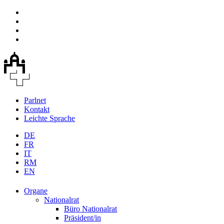
Parlnet
Kontakt
Leichte Sprache
DE
FR
IT
RM
EN
Organe
Nationalrat
Büro Nationalrat
Präsident/in