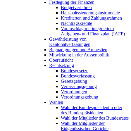
Festlegung der Finanzen
Budgetverfahren
Haushaltssteuerungsinstrumente
Kreditarten und Zahlungsrahmen
Nachtragskredite
Voranschlag mit integriertem
Aufgaben- und Finanzplan (IAFP)
Gewährleistung von
Kantonalverfassungen
Begnadigungen und Amnestien
Mitwirkung in der Aussenpolitik
Oberaufsicht
Rechtsetzung
Bundesgesetze
Bundesverfassung
Gesetzgebung
Verfassungsgebung
Verordnungen
Verordnungsgebung
Wahlen
Wahl der Bundespräsidentin oder
des Bundespräsidenten
Wahl der Mitglieder des Bundesrates
Wahl der Mitglieder der
Eidgenössischen Gerichte