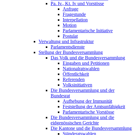
Pa. Iv., Kt. Iv und Vorstösse
Anfrage
Fragestunde
Interpellation
Motion
Parlamentarische Initiative
Postulat
Verwaltung und Infrastruktur
Parlamentsdienste
Stellung der Bundesversammlung
Das Volk und die Bundesversammlung
Eingaben und Petitionen
Nationalratswahlen
Öffentlichkeit
Referenden
Volksinitiativen
Die Bundesversammlung und der
Bundesrat
Aufhebung der Immunität
Feststellung der Amtsunfähigkeit
Parlamentarische Vorstösse
Die Bundesversammlung und die
eidgenössischen Gerichte
Die Kantone und die Bundesversammlung
Ständeratswahlen