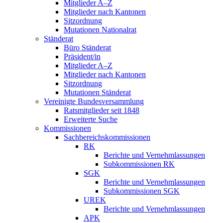
Mitglieder A–Z
Mitglieder nach Kantonen
Sitzordnung
Mutationen Nationalrat
Ständerat
Büro Ständerat
Präsident/in
Mitglieder A–Z
Mitglieder nach Kantonen
Sitzordnung
Mutationen Ständerat
Vereinigte Bundesversammlung
Ratsmitglieder seit 1848
Erweiterte Suche
Kommissionen
Sachbereichskommissionen
RK
Berichte und Vernehmlassungen
Subkommissionen RK
SGK
Berichte und Vernehmlassungen
Subkommissionen SGK
UREK
Berichte und Vernehmlassungen
APK