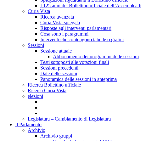
I 125 anni del Bollettino ufficiale dell’Assemblea f
Curia Vista
Ricerca avanzata
Curia Vista spiegata
Risposte agli interventi parlamentari
Cosa sono i paragrammi
Interventi che contengono tabelle o grafici
Sessioni
Sessione attuale
Abbonamento dei programmi delle sessioni
Testi sottoposti alle votazioni finali
Sessioni precedenti
Date delle sessioni
Panoramica delle sessioni in anteprima
Ricerca Bollettino ufficiale
Ricerca Curia Vista
elezioni
Legislatura – Cambiamento di Legislatura
Il Parlamento
Archivio
Archivio gruppi