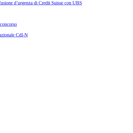
a fusione d’urgenza di Credit Suisse con UBS
 concorso
azionale CdI-N