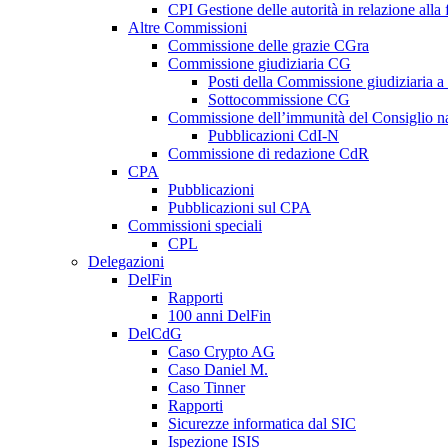
CPI Gestione delle autorità in relazione all
Altre Commissioni
Commissione delle grazie CGra
Commissione giudiziaria CG
Posti della Commissione giudiziaria a
Sottocommissione CG
Commissione dell’immunità del Consiglio n
Pubblicazioni CdI-N
Commissione di redazione CdR
CPA
Pubblicazioni
Pubblicazioni sul CPA
Commissioni speciali
CPL
Delegazioni
DelFin
Rapporti
100 anni DelFin
DelCdG
Caso Crypto AG
Caso Daniel M.
Caso Tinner
Rapporti
Sicurezze informatica dal SIC
Ispezione ISIS