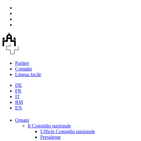
Parlnet
Contatto
Lingua facile
DE
FR
IT
RM
EN
Organi
Il Consiglio nazionale
Ufficio Consiglio nazionale
Presidente