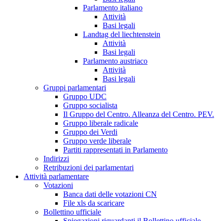
Parlamento italiano
Attività
Basi legali
Landtag del liechtenstein
Attività
Basi legali
Parlamento austriaco
Attività
Basi legali
Gruppi parlamentari
Gruppo UDC
Gruppo socialista
Il Gruppo del Centro. Alleanza del Centro. PEV.
Gruppo liberale radicale
Gruppo dei Verdi
Gruppo verde liberale
Partiti rappresentati in Parlamento
Indirizzi
Retribuzioni dei parlamentari
Attività parlamentare
Votazioni
Banca dati delle votazioni CN
File xls da scaricare
Bollettino ufficiale
Spiegazioni riguardanti il Bollettino ufficiale