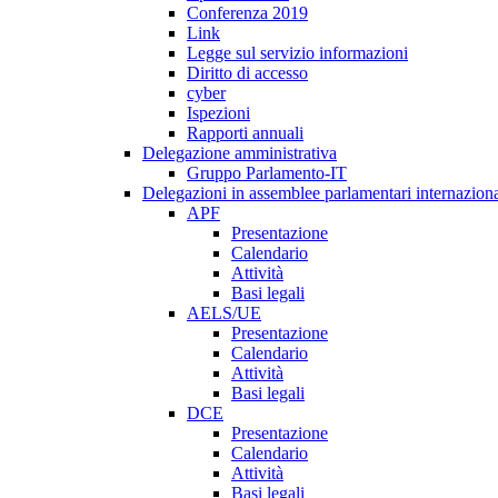
Conferenza 2019
Link
Legge sul servizio informazioni
Diritto di accesso
cyber
Ispezioni
Rapporti annuali
Delegazione amministrativa
Gruppo Parlamento-IT
Delegazioni in assemblee parlamentari internaziona
APF
Presentazione
Calendario
Attività
Basi legali
AELS/UE
Presentazione
Calendario
Attività
Basi legali
DCE
Presentazione
Calendario
Attività
Basi legali