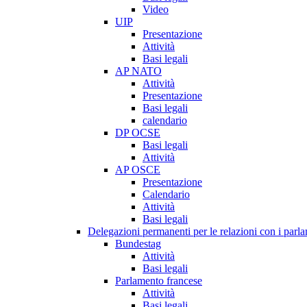
Video
UIP
Presentazione
Attività
Basi legali
AP NATO
Attività
Presentazione
Basi legali
calendario
DP OCSE
Basi legali
Attività
AP OSCE
Presentazione
Calendario
Attività
Basi legali
Delegazioni permanenti per le relazioni con i parlam
Bundestag
Attività
Basi legali
Parlamento francese
Attività
Basi legali