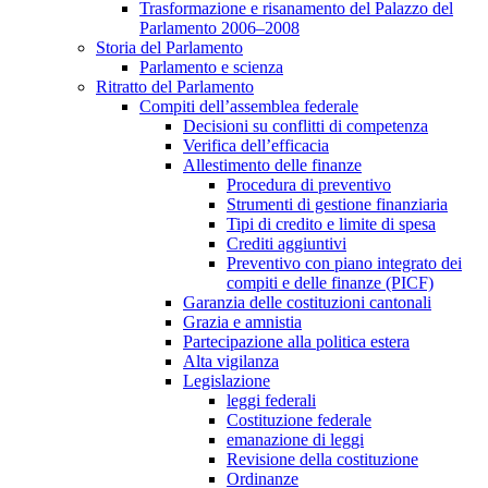
Trasformazione e risanamento del Palazzo del
Parlamento 2006–2008
Storia del Parlamento
Parlamento e scienza
Ritratto del Parlamento
Compiti dell’assemblea federale
Decisioni su conflitti di competenza
Verifica dell’efficacia
Allestimento delle finanze
Procedura di preventivo
Strumenti di gestione finanziaria
Tipi di credito e limite di spesa
Crediti aggiuntivi
Preventivo con piano integrato dei
compiti e delle finanze (PICF)
Garanzia delle costituzioni cantonali
Grazia e amnistia
Partecipazione alla politica estera
Alta vigilanza
Legislazione
leggi federali
Costituzione federale
emanazione di leggi
Revisione della costituzione
Ordinanze