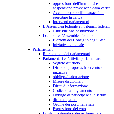
oppressione dell’immunità e
sospensione provvisoria dalla carica
Accertamento dell’incapacità di
esercitare la carica
Interventi parlamentari
L’Assemblea federale e i tribunali federali
Giurisdizione costituzionale
I cantoni e l’Assemblea federale
Elezioni del Consiglio degli Stati
Iniziativa cantonale
Parlamentari
Retribuzione dei parlamentari
Parlamentari e l’attività parlamentare
Segreto d’ufficio
Diritto di proposta, intervento e
iniziativa
obbligo-di-ricusazione
Misure disciplinari
Diritti d’informazione
Codice di abbigliamento
Obbligo di partecipare alle sedute
diritto di parola
Ordine dei posti nella sala
Espressione del voto
Lo statuto giuridico dei parlamentari