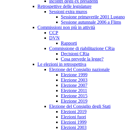
incontri degli ex presidenti
Retrospettive delle legislature
Sessioni extra muros
Sessione primaverile 2001 Lugano
Sessione autunnale 2006 a Flims
Commissioni non più in attività
CCP
DVN
Rapporti
Commissione di riabilitazione CRia
Decisioni CRia
Cosa prevede la legge?
Le elezioni in retrospettiva
Elezione del Consiglio nazionale
Elezione 1999
Elezione 2003
Elezione 2007
Elezione 2011
Elezione 2015
Elezione 2019
Elezione del Consiglio degli Stati
Elezioni 2019
Elezioni fuori
Elezioni 1999
Elezioni 2003