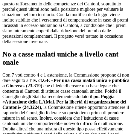
questo rafforzamento delle competenze dei Cantoni, soprattutto
perché questi ultimi sono nella posizione migliore per valutare la
situazione nel loro territorio. Con la modifica della legge viene
inoltre stabilito che i versamenti di compensazione in caso di premi
incassati in eccesso andranno ai Cantoni, a condizione che i premi
siano interamente coperti dalla riduzione dei premi o dalle
prestazioni complementari. Il progetto verrà trattato in occasione
della sessione invernale.
No a casse malati uniche a livello can​t​​
onale
Con 7 voti contro 4 e 1 astensione, la Commissione propone di non
dare seguito all’I
v. ct.
GE
«
Per una cassa malati unica e pubblica
a Ginevra
» (23.319)
che chiede di creare una base legale che
consenta ai Cantoni di istituire casse cantonali uniche. Poiché il
Consiglio degli Stati ha recentemente adottato il
po. Poggia
«
Attuazione della LAMal. Per la libertà di organizzazione dei
Cantoni
» (24.3224)
, la Commissione ritiene opportuno attendere il
rapporto del Consiglio federale su questo tema prima di prendere
misure in tal senso. Inoltre, considera che l’istituzione di casse
cantonali uniche comporterebbe notevoli difficoltà di attuazione.
Dubita altresì che una misura di questo tipo possa effettivamente