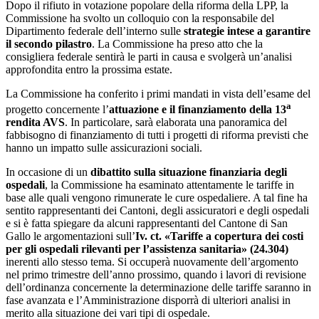
Dopo il rifiuto in votazione popolare della riforma della LPP, la
Commissione ha svolto un colloquio con la responsabile del
Dipartimento federale dell’interno sulle
strategie intese a garantire
il secondo pilastro
. La Commissione ha preso atto che la
consigliera federale sentirà le parti in causa e svolgerà un’analisi
approfondita entro la prossima estate.
La Commissione ha conferito i primi mandati in vista dell’esame del
a
progetto concernente l’
attuazione e il finanziamento della 13
rendita AVS
. In particolare, sarà elaborata una panoramica del
fabbisogno di finanziamento di tutti i progetti di riforma previsti che
hanno un impatto sulle assicurazioni sociali.
In occasione di un
dibattito sulla situazione finanziaria degli
ospedali
, la Commissione ha esaminato attentamente le tariffe in
base alle quali vengono rimunerate le cure ospedaliere. A tal fine ha
sentito rappresentanti dei Cantoni, degli assicuratori e degli ospedali
e si è fatta spiegare da alcuni rappresentanti del Cantone di San
Gallo le argomentazioni sull’
Iv. ct.
«
Tariffe a copertura dei costi
per gli ospedali rilevanti per l’assistenza sanitaria
» (24.304)
inerenti allo stesso tema. Si occuperà nuovamente dell’argomento
nel primo trimestre dell’anno prossimo, quando i lavori di revisione
dell’ordinanza concernente la determinazione delle tariffe saranno in
fase avanzata e l’Amministrazione disporrà di ulteriori analisi in
merito alla situazione dei vari tipi di ospedale.