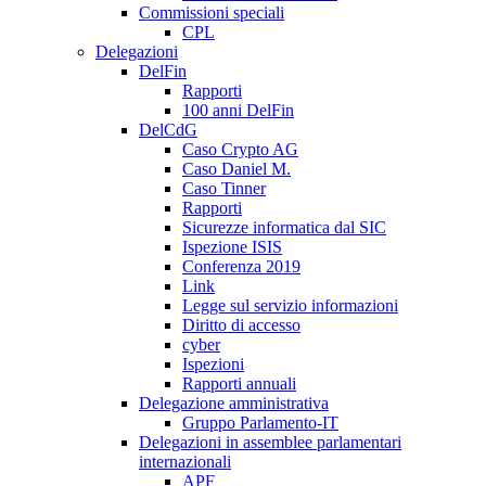
Commissioni speciali
CPL
Delegazioni
DelFin
Rapporti
100 anni DelFin
DelCdG
Caso Crypto AG
Caso Daniel M.
Caso Tinner
Rapporti
Sicurezze informatica dal SIC
Ispezione ISIS
Conferenza 2019
Link
Legge sul servizio informazioni
Diritto di accesso
cyber
Ispezioni
Rapporti annuali
Delegazione amministrativa
Gruppo Parlamento-IT
Delegazioni in assemblee parlamentari
internazionali
APF