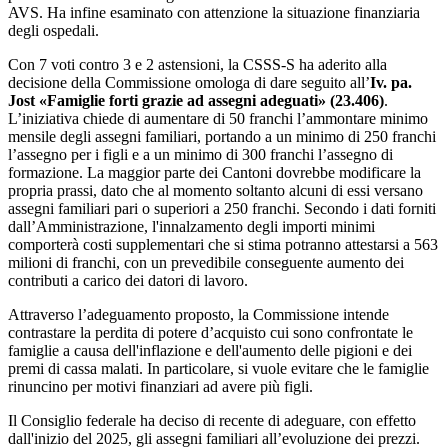
AVS. Ha infine esaminato con attenzione la situazione finanziaria
degli ospedali.
Con 7 voti contro 3 e 2 astensioni, la CSSS-S ha aderito alla
decisione della Commissione omologa di dare seguito all’
Iv. pa.
Jost «Famiglie forti grazie ad assegni adeguati» (23.406)
.
L’iniziativa chiede di aumentare di 50 franchi l’ammontare minimo
mensile degli assegni familiari, portando a un minimo di 250 franchi
l’assegno per i figli e a un minimo di 300 franchi l’assegno di
formazione. La maggior parte dei Cantoni dovrebbe modificare la
propria prassi, dato che al momento soltanto alcuni di essi versano
assegni familiari pari o superiori a 250 franchi. Secondo i dati forniti
dall’Amministrazione, l'innalzamento degli importi minimi
comporterà costi supplementari che si stima potranno attestarsi a 563
milioni di franchi, con un prevedibile conseguente aumento dei
contributi a carico dei datori di lavoro.
Attraverso l’adeguamento proposto, la Commissione intende
contrastare la perdita di potere d’acquisto cui sono confrontate le
famiglie a causa dell'inflazione e dell'aumento delle pigioni e dei
premi di cassa malati. In particolare, si vuole evitare che le famiglie
rinuncino per motivi finanziari ad avere più figli.
Il Consiglio federale ha deciso di recente di adeguare, con effetto
dall'inizio del 2025, gli assegni familiari all’evoluzione dei prezzi.