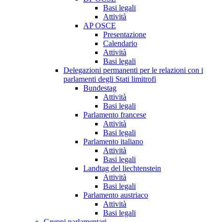
Basi legali
Attività
AP OSCE
Presentazione
Calendario
Attività
Basi legali
Delegazioni permanenti per le relazioni con i
parlamenti degli Stati limitrofi
Bundestag
Attività
Basi legali
Parlamento francese
Attività
Basi legali
Parlamento italiano
Attività
Basi legali
Landtag del liechtenstein
Attività
Basi legali
Parlamento austriaco
Attività
Basi legali
Gruppi parlamentari