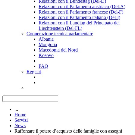
Relazioni con il Bundestag (Del-D)
Relazioni con il Parlamento austriaco (Del-A)
Relazioni con il Parlamento francese (Del-F)
Relazioni con il Parlamento italiano (Del-I)
Relazioni con il Landtag del Principato del
Liechtenstein (Del-FL)
Cooperazione tecnica parlamentare
Albania
Mongolia
Macedonia del Nord
Kosovo
FAQ
Registri
...
Home
Servizi
News
Rafforzare il potere d’acquisto delle famiglie con assegni