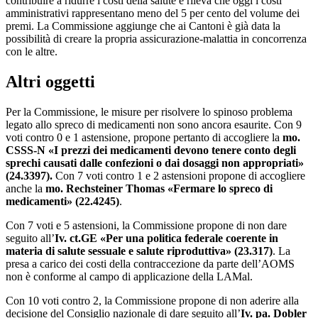
contribuire a ridurre i costi della salute e rileva che oggi i costi
amministrativi rappresentano meno del 5 per cento del volume dei
premi. La Commissione aggiunge che ai Cantoni è già data la
possibilità di creare la propria assicurazione-malattia in concorrenza
con le altre.
Alt​​​ri oggetti
Per la Commissione, le misure per risolvere lo spinoso problema
legato allo spreco di medicamenti non sono ancora esaurite. Con 9
voti contro 0 e 1 astensione, propone pertanto di accogliere la
mo.
CSSS-N «I prezzi dei medicamenti devono tenere conto degli
sprechi causati dalle confezioni o dai dosaggi non appropriati»
(24.3397).
Con 7 voti contro 1 e 2 astensioni propone di accogliere
anche la
mo. Rechsteiner Thomas «Fermare lo spreco di
medicamenti» (22.4245)
.
Con 7 voti e 5 astensioni, la Commissione propone di non dare
seguito all’
Iv. ct.
GE
«
Per una politica federale coerente in
materia di salute sessuale e salute riproduttiva
» (23.317)
. La
presa a carico dei costi della contraccezione da parte dell’AOMS
non è conforme al campo di applicazione della LAMal.
Con 10 voti contro 2, la Commissione propone di non aderire alla
decisione del Consiglio nazionale di dare seguito all’
Iv. pa. Dobler