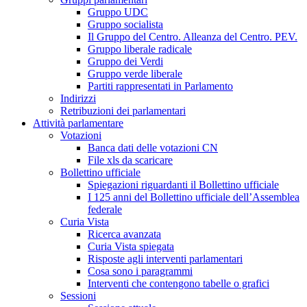
Gruppo UDC
Gruppo socialista
Il Gruppo del Centro. Alleanza del Centro. PEV.
Gruppo liberale radicale
Gruppo dei Verdi
Gruppo verde liberale
Partiti rappresentati in Parlamento
Indirizzi
Retribuzioni dei parlamentari
Attività parlamentare
Votazioni
Banca dati delle votazioni CN
File xls da scaricare
Bollettino ufficiale
Spiegazioni riguardanti il Bollettino ufficiale
I 125 anni del Bollettino ufficiale dell’Assemblea
federale
Curia Vista
Ricerca avanzata
Curia Vista spiegata
Risposte agli interventi parlamentari
Cosa sono i paragrammi
Interventi che contengono tabelle o grafici
Sessioni