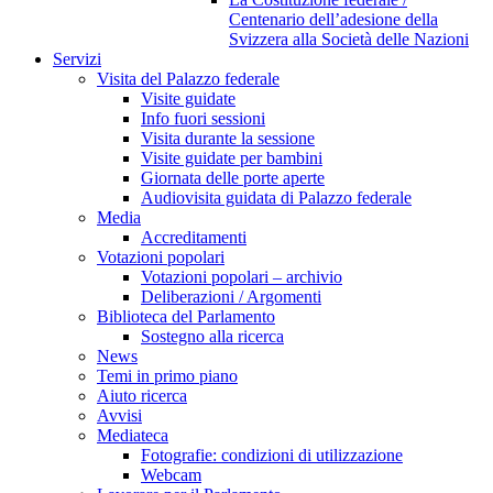
Centenario dell’adesione della
Svizzera alla Società delle Nazioni
Servizi
Visita del Palazzo federale
Visite guidate
Info fuori sessioni
Visita durante la sessione
Visite guidate per bambini
Giornata delle porte aperte
Audiovisita guidata di Palazzo federale
Media
Accreditamenti
Votazioni popolari
Votazioni popolari – archivio
Deliberazioni / Argomenti
Biblioteca del Parlamento
Sostegno alla ricerca
News
Temi in primo piano
Aiuto ricerca
Avvisi
Mediateca
Fotografie: condizioni di utilizzazione
Webcam