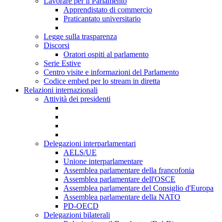
Lavorare per il Parlamento
Apprendistato di commercio
Praticantato universitario
Legge sulla trasparenza
Discorsi
Oratori ospiti al parlamento
Serie Estive
Centro visite e informazioni del Parlamento
Codice embed per lo stream in diretta
Relazioni internazionali
Attività dei presidenti
Delegazioni interparlamentari
AELS/UE
Unione interparlamentare
Assemblea parlamentare della francofonia
Assemblea parlamentare dell'OSCE
Assemblea parlamentare del Consiglio d'Europa
Assemblea parlamentare della NATO
PD-OECD
Delegazioni bilaterali