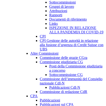
Sottocommissioni
Gruppi di lavoro
Attribuzioni
Rapporti
Documenti di riferimento
Links
ISPEZIONE IN RELAZIONE
ALLA PANDEMIA DI COVID-19
CPI
CPI Gestione delle autorità in relazione
alla fusione d’urgenza di Credit Suisse con
UBS
Altre Commissioni
Commissione delle grazie CGra
Commissione giudiziaria CG
Posti della Commissione giudiziaria
a concorso
Sottocommissione CG
Commissione dell’immunità del Consiglio
nazionale CdI-N
Pubblicazioni CdI-N
Commissione di redazione CdR
CPA
Pubblicazioni
Pubblicazioni sul CPA