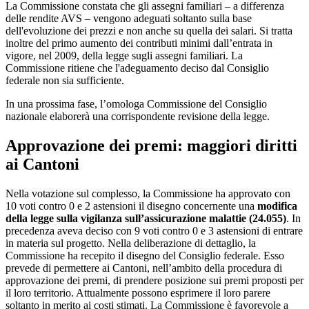
La Commissione constata che gli assegni familiari – a differenza
delle rendite AVS – vengono adeguati soltanto sulla base
dell'evoluzione dei prezzi e non anche su quella dei salari. Si tratta
inoltre del primo aumento dei contributi minimi dall’entrata in
vigore, nel 2009, della legge sugli assegni familiari. La
Commissione ritiene che l'adeguamento deciso dal Consiglio
federale non sia sufficiente.
In una prossima fase, l’omologa Commissione del Consiglio
nazionale elaborerà una corrispondente revisione della legge.
Approvazione dei premi: maggiori diritti
ai Ca​​ntoni
Nella votazione sul complesso, la Commissione ha approvato con
10 voti contro 0 e 2 astensioni il disegno concernente una
modifica
della legge sulla vigilanza sull’assicurazione malattie (24.055)
. In
precedenza aveva deciso con 9 voti contro 0 e 3 astensioni di entrare
in materia sul progetto. Nella deliberazione di dettaglio, la
Commissione ha recepito il disegno del Consiglio federale. Esso
prevede di permettere ai Cantoni, nell’ambito della procedura di
approvazione dei premi, di prendere posizione sui premi proposti per
il loro territorio. Attualmente possono esprimere il loro parere
soltanto in merito ai costi stimati. La Commissione è favorevole a