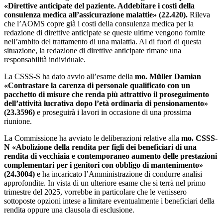
«
Direttive anticipate del paziente. Addebitare i costi della
consulenza medica all’assicurazione malattie
» (22.420)
.
Rileva
che l’AOMS copre già i costi della consulenza medica per la
redazione di direttive anticipate se queste ultime vengono fornite
nell’ambito del trattamento di una malattia. Al di fuori di questa
situazione, la redazione di direttive anticipate rimane una
responsabilità individuale.
La CSSS-S ha dato avvio all’esame della
mo. Müller Damian
«
Contrastare la carenza di personale qualificato con un
pacchetto di misure che renda più attrattivo il proseguimento
dell’attività lucrativa dopo l’età ordinaria di pensionamento
»
(23.3596)
e proseguirà i lavori in occasione di una prossima
riunione.
La Commissione ha avviato le deliberazioni relative alla
mo. CSSS-
N
«
Abolizione della rendita per figli dei beneficiari di una
rendita di vecchiaia e contemporaneo aumento delle prestazioni
complementari per i genitori con obbligo di mantenimento
»
(24.3004)
e ha incaricato l’Amministrazione di condurre analisi
approfondite. In vista di un ulteriore esame che si terrà nel primo
trimestre del 2025, vorrebbe in particolare che le venissero
sottoposte opzioni intese a limitare eventualmente i beneficiari della
rendita oppure una clausola di esclusione.