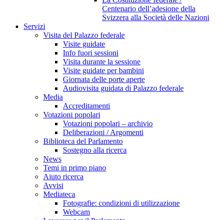
Centenario dell’adesione della
Svizzera alla Società delle Nazioni
Servizi
Visita del Palazzo federale
Visite guidate
Info fuori sessioni
Visita durante la sessione
Visite guidate per bambini
Giornata delle porte aperte
Audiovisita guidata di Palazzo federale
Media
Accreditamenti
Votazioni popolari
Votazioni popolari – archivio
Deliberazioni / Argomenti
Biblioteca del Parlamento
Sostegno alla ricerca
News
Temi in primo piano
Aiuto ricerca
Avvisi
Mediateca
Fotografie: condizioni di utilizzazione
Webcam