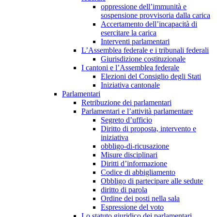
oppressione dell’immunità e
sospensione provvisoria dalla carica
Accertamento dell’incapacità di
esercitare la carica
Interventi parlamentari
L’Assemblea federale e i tribunali federali
Giurisdizione costituzionale
I cantoni e l’Assemblea federale
Elezioni del Consiglio degli Stati
Iniziativa cantonale
Parlamentari
Retribuzione dei parlamentari
Parlamentari e l’attività parlamentare
Segreto d’ufficio
Diritto di proposta, intervento e
iniziativa
obbligo-di-ricusazione
Misure disciplinari
Diritti d’informazione
Codice di abbigliamento
Obbligo di partecipare alle sedute
diritto di parola
Ordine dei posti nella sala
Espressione del voto
Lo statuto giuridico dei parlamentari