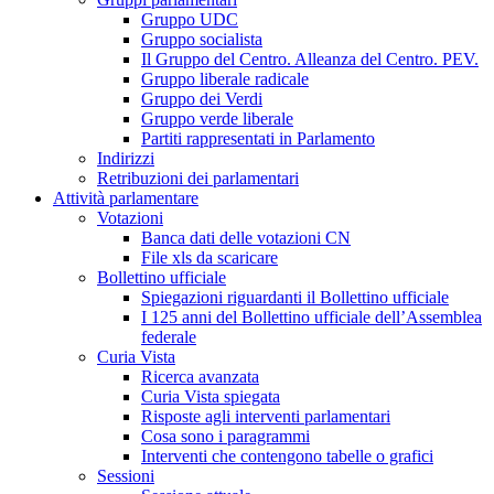
Gruppo UDC
Gruppo socialista
Il Gruppo del Centro. Alleanza del Centro. PEV.
Gruppo liberale radicale
Gruppo dei Verdi
Gruppo verde liberale
Partiti rappresentati in Parlamento
Indirizzi
Retribuzioni dei parlamentari
Attività parlamentare
Votazioni
Banca dati delle votazioni CN
File xls da scaricare
Bollettino ufficiale
Spiegazioni riguardanti il Bollettino ufficiale
I 125 anni del Bollettino ufficiale dell’Assemblea
federale
Curia Vista
Ricerca avanzata
Curia Vista spiegata
Risposte agli interventi parlamentari
Cosa sono i paragrammi
Interventi che contengono tabelle o grafici
Sessioni