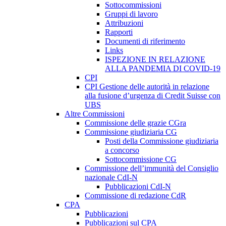
Sottocommissioni
Gruppi di lavoro
Attribuzioni
Rapporti
Documenti di riferimento
Links
ISPEZIONE IN RELAZIONE
ALLA PANDEMIA DI COVID-19
CPI
CPI Gestione delle autorità in relazione
alla fusione d’urgenza di Credit Suisse con
UBS
Altre Commissioni
Commissione delle grazie CGra
Commissione giudiziaria CG
Posti della Commissione giudiziaria
a concorso
Sottocommissione CG
Commissione dell’immunità del Consiglio
nazionale CdI-N
Pubblicazioni CdI-N
Commissione di redazione CdR
CPA
Pubblicazioni
Pubblicazioni sul CPA