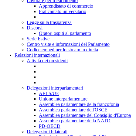
Lavorare per il Parlamento
Apprendistato di commercio
Praticantato universitario
Legge sulla trasparenza
Discorsi
Oratori ospiti al parlamento
Serie Estive
Centro visite e informazioni del Parlamento
Codice embed per lo stream in diretta
Relazioni internazionali
Attività dei presidenti
Delegazioni interparlamentari
AELS/UE
Unione interparlamentare
Assemblea parlamentare della francofonia
Assemblea parlamentare dell'OSCE
Assemblea parlamentare del Consiglio d'Europa
Assemblea parlamentare della NATO
PD-OECD
Delegazioni bilaterali