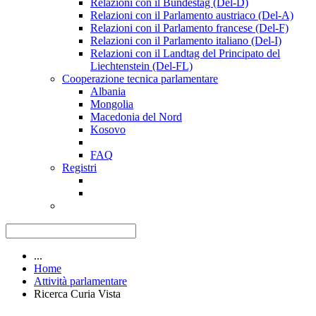
Relazioni con il Bundestag (Del-D)
Relazioni con il Parlamento austriaco (Del-A)
Relazioni con il Parlamento francese (Del-F)
Relazioni con il Parlamento italiano (Del-I)
Relazioni con il Landtag del Principato del
Liechtenstein (Del-FL)
Cooperazione tecnica parlamentare
Albania
Mongolia
Macedonia del Nord
Kosovo
FAQ
Registri
...
Home
Attività parlamentare
Ricerca Curia Vista