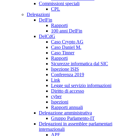
Commissioni speciali
CPL
Delegazioni
DelFin
Rapporti
100 anni DelFin
DelCdG
Caso Crypto AG
Caso Daniel M.
Caso Tinner
Rapporti
Sicurezze informatica dal SIC
Ispezione ISIS
Conferenza 2019
Link
Legge sul servizio informazioni
Diritto di accesso
cyber
Ispezioni
Rapporti annuali
Delegazione amministrativa
Gruppo Parlamento-IT
Delegazioni in assemblee parlamentari
internazionali
APF