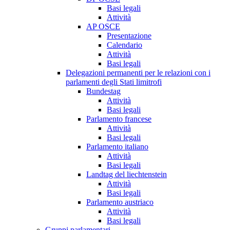
Basi legali
Attività
AP OSCE
Presentazione
Calendario
Attività
Basi legali
Delegazioni permanenti per le relazioni con i
parlamenti degli Stati limitrofi
Bundestag
Attività
Basi legali
Parlamento francese
Attività
Basi legali
Parlamento italiano
Attività
Basi legali
Landtag del liechtenstein
Attività
Basi legali
Parlamento austriaco
Attività
Basi legali
Gruppi parlamentari