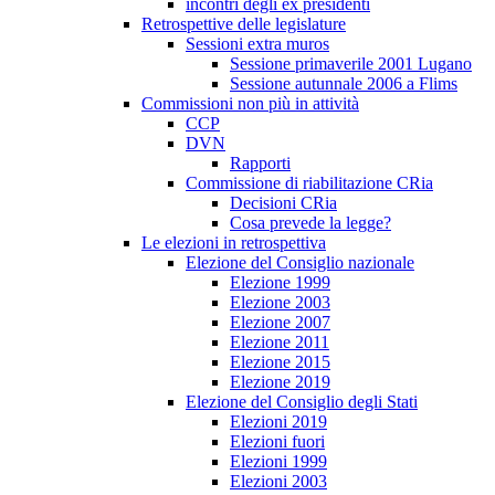
incontri degli ex presidenti
Retrospettive delle legislature
Sessioni extra muros
Sessione primaverile 2001 Lugano
Sessione autunnale 2006 a Flims
Commissioni non più in attività
CCP
DVN
Rapporti
Commissione di riabilitazione CRia
Decisioni CRia
Cosa prevede la legge?
Le elezioni in retrospettiva
Elezione del Consiglio nazionale
Elezione 1999
Elezione 2003
Elezione 2007
Elezione 2011
Elezione 2015
Elezione 2019
Elezione del Consiglio degli Stati
Elezioni 2019
Elezioni fuori
Elezioni 1999
Elezioni 2003