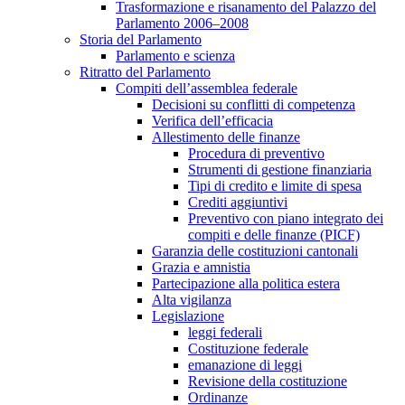
Trasformazione e risanamento del Palazzo del
Parlamento 2006–2008
Storia del Parlamento
Parlamento e scienza
Ritratto del Parlamento
Compiti dell’assemblea federale
Decisioni su conflitti di competenza
Verifica dell’efficacia
Allestimento delle finanze
Procedura di preventivo
Strumenti di gestione finanziaria
Tipi di credito e limite di spesa
Crediti aggiuntivi
Preventivo con piano integrato dei
compiti e delle finanze (PICF)
Garanzia delle costituzioni cantonali
Grazia e amnistia
Partecipazione alla politica estera
Alta vigilanza
Legislazione
leggi federali
Costituzione federale
emanazione di leggi
Revisione della costituzione
Ordinanze