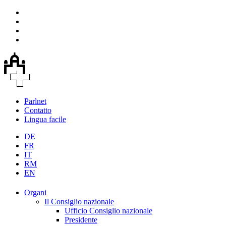
Parlnet
Contatto
Lingua facile
DE
FR
IT
RM
EN
Organi
Il Consiglio nazionale
Ufficio Consiglio nazionale
Presidente