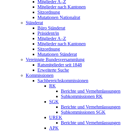
Mitglieder A–Z
Mitglieder nach Kantonen
Sitzordnung
Mutationen Nationalrat
Ständerat
Büro Ständerat
Präsident/in
Mitglieder A–Z
Mitglieder nach Kantonen
Sitzordnung
Mutationen Ständerat
Vereinigte Bundesversammlung
Ratsmitglieder seit 1848
Erweiterte Suche
Kommissionen
Sachbereichskommissionen
RK
Berichte und Vernehmlassungen
Subkommissionen RK
SGK
Berichte und Vernehmlassungen
Subkommissionen SGK
UREK
Berichte und Vernehmlassungen
APK