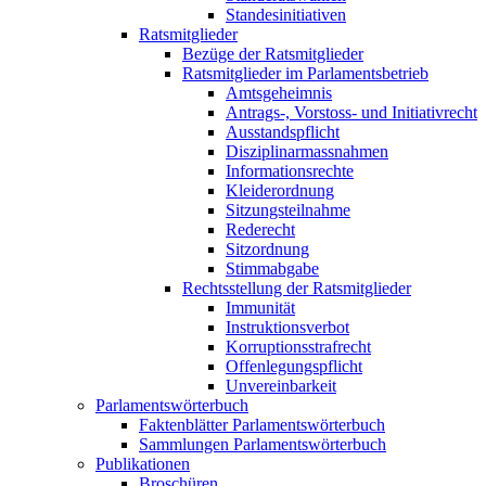
Standesinitiativen
Ratsmitglieder
Bezüge der Ratsmitglieder
Ratsmitglieder im Parlamentsbetrieb
Amtsgeheimnis
Antrags-, Vorstoss- und Initiativrecht
Ausstandspflicht
Disziplinarmassnahmen
Informationsrechte
Kleiderordnung
Sitzungsteilnahme
Rederecht
Sitzordnung
Stimmabgabe
Rechtsstellung der Ratsmitglieder
Immunität
Instruktionsverbot
Korruptionsstrafrecht
Offenlegungspflicht
Unvereinbarkeit
Parlamentswörterbuch
Faktenblätter Parlamentswörterbuch
Sammlungen Parlamentswörterbuch
Publikationen
Broschüren