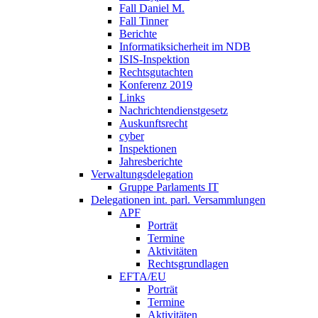
Fall Daniel M.
Fall Tinner
Berichte
Informatiksicherheit ­im NDB
ISIS-Inspektion
Rechtsgutachten
Konferenz 2019
Links
Nachrichtendienstgesetz
Auskunftsrecht
cyber
Inspektionen
Jahresberichte
Verwaltungsdelegation
Gruppe Parlaments IT
Delegationen int. parl. Versammlungen
APF
Porträt
Termine
Aktivitäten
Rechtsgrundlagen
EFTA/EU
Porträt
Termine
Aktivitäten