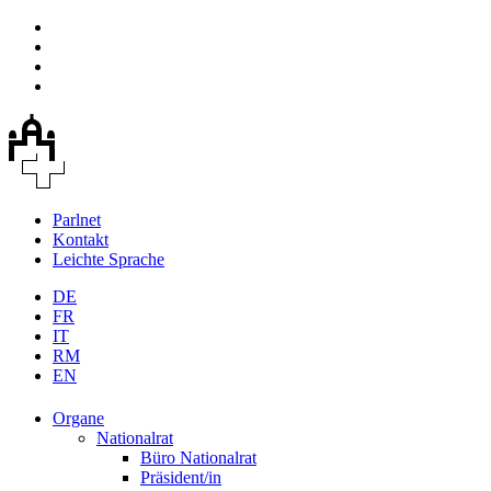
Parlnet
Kontakt
Leichte Sprache
DE
FR
IT
RM
EN
Organe
Nationalrat
Büro Nationalrat
Präsident/in