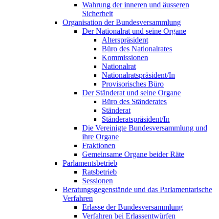
Wahrung der inneren und äusseren
Sicherheit
Organisation der Bundesversammlung
Der Nationalrat und seine Organe
Alterspräsident
Büro des Nationalrates
Kommissionen
Nationalrat
Nationalratspräsident/In
Provisorisches Büro
Der Ständerat und seine Organe
Büro des Ständerates
Ständerat
Ständeratspräsident/In
Die Vereinigte Bundesversammlung und
ihre Organe
Fraktionen
Gemeinsame Organe beider Räte
Parlamentsbetrieb
Ratsbetrieb
Sessionen
Beratungsgegenstände und das Parlamentarische
Verfahren
Erlasse der Bundesversammlung
Verfahren bei Erlassentwürfen