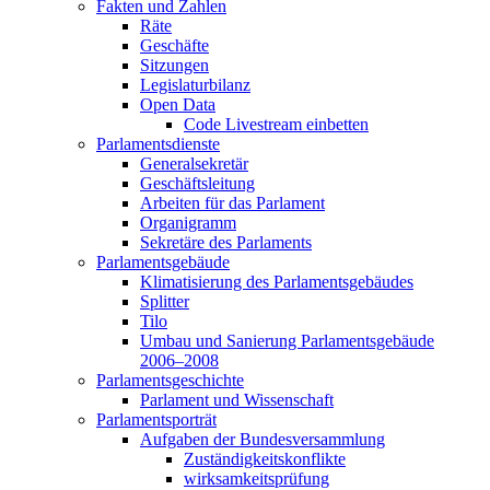
Fakten und Zahlen
Räte
Geschäfte
Sitzungen
Legislaturbilanz
Open Data
Code Livestream einbetten
Parlamentsdienste
Generalsekretär
Geschäftsleitung
Arbeiten für das Parlament
Organigramm
Sekretäre des Parlaments
Parlamentsgebäude
Klimatisierung des Parlamentsgebäudes
Splitter
Tilo
Umbau und Sanierung Parlamentsgebäude
2006–2008
Parlamentsgeschichte
Parlament und Wissenschaft
Parlamentsporträt
Aufgaben der Bundesversammlung
Zuständigkeitskonflikte
wirksamkeitsprüfung