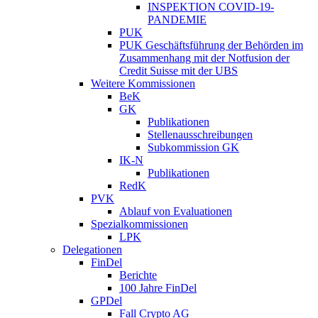
INSPEKTION COVID-19-
PANDEMIE
PUK
PUK Geschäftsführung der Behörden im
Zusammenhang mit der Notfusion der
Credit Suisse mit der UBS
Weitere Kommissionen
BeK
GK
Publikationen
Stellenausschreibungen
Subkommission GK
IK-N
Publikationen
RedK
PVK
Ablauf von Evaluationen
Spezialkommissionen
LPK
Delegationen
FinDel
Berichte
100 Jahre FinDel
GPDel
Fall Crypto AG