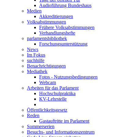
Audioführung Bundeshaus
Medien
Akkreditierungen
Volksabstimmungen
Frühere Volksabstimmungen
Verhandlungshefte
parlamentsbibliothek
Forschungsunterstützung
News
Im Fokus
suchhilfe
Benachrichtigungen
Mediathek
Fotos - Nutzungsbedingungen
Webcam
Arbeiten für das Parlament
Hochschulpraktika
KV-Lehrstelle
Öffentlichkeitsgesetz
Reden
Gastauftritte im Parlament
Sommerserien
Besuchs- und Informationszentrum