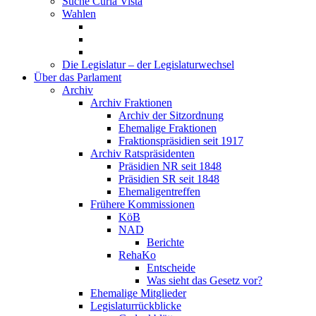
Suche Curia Vista
Wahlen
Die Legislatur – der Legislaturwechsel
Über das Parlament
Archiv
Archiv Fraktionen
Archiv der Sitzordnung
Ehemalige Fraktionen
Fraktionspräsidien seit 1917
Archiv Ratspräsidenten
Präsidien NR seit 1848
Präsidien SR seit 1848
Ehemaligentreffen
Frühere Kommissionen
KöB
NAD
Berichte
RehaKo
Entscheide
Was sieht das Gesetz vor?
Ehemalige Mitglieder
Legislaturrückblicke