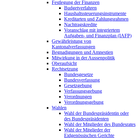
Festlegung der Finanzen
Budgetverfahren
Haushaltssteuerungsinstrumente
Kreditarten und Zahlungsrahmen
Nachtragskredite
Voranschlag mit integriertem
Aufgaben- und Finanzplan (IAFP)
Gewährleistung von
Kantonalverfassungen
Begnadigungen und Amnestien
Mitwirkung in der Aussenpolitik
Oberaufsicht
Rechtsetzung
Bundesgesetze
Bundesverfassung
Gesetzgebung
Verfassungsgebung
Verordnungen
Verordnungsgebung
Wahlen
Wahl der Bundespräsidentin oder
des Bundespräsidenten
Wahl der Mitglieder des Bundesrates
Wahl der Mitglieder der
Eidgenössischen Gerichte