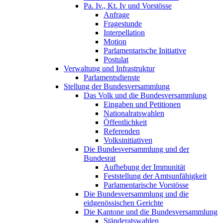
Pa. Iv., Kt. Iv und Vorstösse
Anfrage
Fragestunde
Interpellation
Motion
Parlamentarische Initiative
Postulat
Verwaltung und Infrastruktur
Parlamentsdienste
Stellung der Bundesversammlung
Das Volk und die Bundesversammlung
Eingaben und Petitionen
Nationalratswahlen
Öffentlichkeit
Referenden
Volksinitiativen
Die Bundesversammlung und der
Bundesrat
Aufhebung der Immunität
Feststellung der Amtsunfähigkeit
Parlamentarische Vorstösse
Die Bundesversammlung und die
eidgenössischen Gerichte
Die Kantone und die Bundesversammlung
Ständeratswahlen