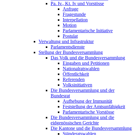
Pa. Iv., Kt. Iv und Vorstösse
Anfrage
Fragestunde
Interpellation
Motion
Parlamentarische Initiative
Postulat
Verwaltung und Infrastruktur
Parlamentsdienste
Stellung der Bundesversammlung
Das Volk und die Bundesversammlung
Eingaben und Petitionen
Nationalratswahlen
Öffentlichkeit
Referenden
Volksinitiativen
Die Bundesversammlung und der
Bundesrat
Aufhebung der Immunität
Feststellung der Amtsunfähigkeit
Parlamentarische Vorstösse
Die Bundesversammlung und die
eidgenössischen Gerichte
Die Kantone und die Bundesversammlung
Ständeratswahlen