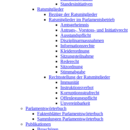
Standesinitiativen
Ratsmitglieder
Bezüge der Ratsmitglieder
Ratsmitglieder im Parlamentsbetrieb
Amtsgeheimnis
Antrags-, Vorstoss- und Initiativrecht
Ausstandspflicht
Disziplinarmassnahmen
Informationsrechte
Kleiderordnung
Sitzungsteilnahme
Rederecht
Sitzordnung
Stimmabgabe
Rechtsstellung der Ratsmitglieder
Immunität
Instruktionsverbot
Korruptionsstrafrecht
Offenlegungspflicht
Unvereinbarkeit
Parlamentswörterbuch
Faktenblätter Parlamentswörterbuch
Sammlungen Parlamentswörterbuch
Publikationen
Broschüren