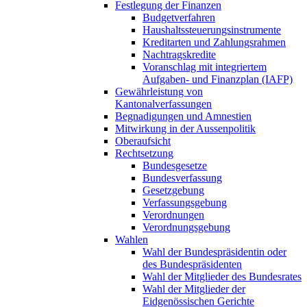
Festlegung der Finanzen
Budgetverfahren
Haushaltssteuerungsinstrumente
Kreditarten und Zahlungsrahmen
Nachtragskredite
Voranschlag mit integriertem
Aufgaben- und Finanzplan (IAFP)
Gewährleistung von
Kantonalverfassungen
Begnadigungen und Amnestien
Mitwirkung in der Aussenpolitik
Oberaufsicht
Rechtsetzung
Bundesgesetze
Bundesverfassung
Gesetzgebung
Verfassungsgebung
Verordnungen
Verordnungsgebung
Wahlen
Wahl der Bundespräsidentin oder
des Bundespräsidenten
Wahl der Mitglieder des Bundesrates
Wahl der Mitglieder der
Eidgenössischen Gerichte