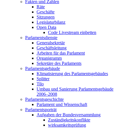
Fakten und Zahlen
Räte
Geschäfte
Sitzungen
Legislaturbilanz
Open Data
Code Livestream einbetten
Parlamentsdienste
Generalsekretär
Geschäftsleitung
Arbeiten für das Parlament
Organigramm
Sekretäre des Parlaments
Parlamentsgebäude
Klimatisierung des Parlamentsgebäudes
Splitter
Tilo
Umbau und Sanierung Parlamentsgebäude
2006–2008
Parlamentsgeschichte
Parlament und Wissenschaft
Parlamentsporträt
Aufgaben der Bundesversammlung
Zuständigkeitskonflikte
wirksamkeitsprüfung