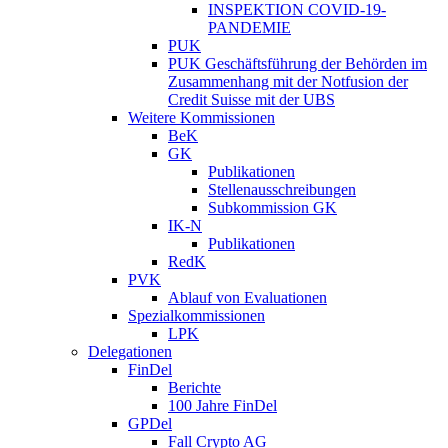
INSPEKTION COVID-19-
PANDEMIE
PUK
PUK Geschäftsführung der Behörden im
Zusammenhang mit der Notfusion der
Credit Suisse mit der UBS
Weitere Kommissionen
BeK
GK
Publikationen
Stellenausschreibungen
Subkommission GK
IK-N
Publikationen
RedK
PVK
Ablauf von Evaluationen
Spezialkommissionen
LPK
Delegationen
FinDel
Berichte
100 Jahre FinDel
GPDel
Fall Crypto AG