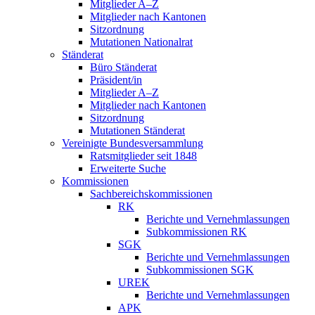
Mitglieder A–Z
Mitglieder nach Kantonen
Sitzordnung
Mutationen Nationalrat
Ständerat
Büro Ständerat
Präsident/in
Mitglieder A–Z
Mitglieder nach Kantonen
Sitzordnung
Mutationen Ständerat
Vereinigte Bundesversammlung
Ratsmitglieder seit 1848
Erweiterte Suche
Kommissionen
Sachbereichskommissionen
RK
Berichte und Vernehmlassungen
Subkommissionen RK
SGK
Berichte und Vernehmlassungen
Subkommissionen SGK
UREK
Berichte und Vernehmlassungen
APK