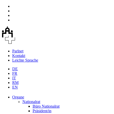
Parlnet
Kontakt
Leichte Sprache
DE
FR
IT
RM
EN
Organe
Nationalrat
Büro Nationalrat
Präsident/in