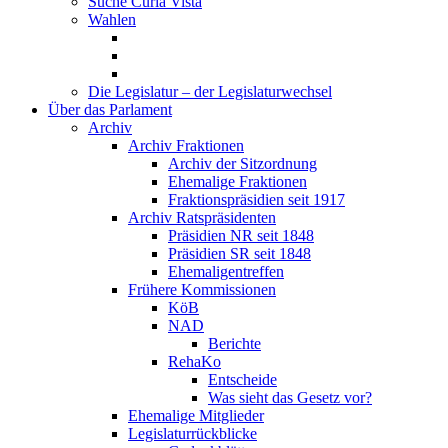
Suche Curia Vista
Wahlen
Die Legislatur – der Legislaturwechsel
Über das Parlament
Archiv
Archiv Fraktionen
Archiv der Sitzordnung
Ehemalige Fraktionen
Fraktionspräsidien seit 1917
Archiv Ratspräsidenten
Präsidien NR seit 1848
Präsidien SR seit 1848
Ehemaligentreffen
Frühere Kommissionen
KöB
NAD
Berichte
RehaKo
Entscheide
Was sieht das Gesetz vor?
Ehemalige Mitglieder
Legislaturrückblicke