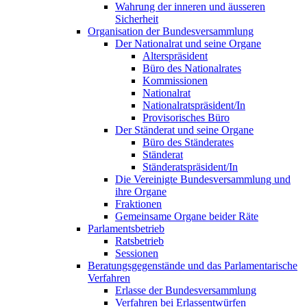
Wahrung der inneren und äusseren
Sicherheit
Organisation der Bundesversammlung
Der Nationalrat und seine Organe
Alterspräsident
Büro des Nationalrates
Kommissionen
Nationalrat
Nationalratspräsident/In
Provisorisches Büro
Der Ständerat und seine Organe
Büro des Ständerates
Ständerat
Ständeratspräsident/In
Die Vereinigte Bundesversammlung und
ihre Organe
Fraktionen
Gemeinsame Organe beider Räte
Parlamentsbetrieb
Ratsbetrieb
Sessionen
Beratungsgegenstände und das Parlamentarische
Verfahren
Erlasse der Bundesversammlung
Verfahren bei Erlassentwürfen