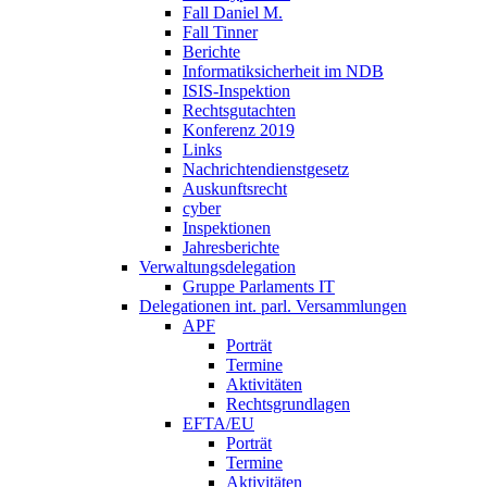
Fall Daniel M.
Fall Tinner
Berichte
Informatiksicherheit ­im NDB
ISIS-Inspektion
Rechtsgutachten
Konferenz 2019
Links
Nachrichtendienstgesetz
Auskunftsrecht
cyber
Inspektionen
Jahresberichte
Verwaltungsdelegation
Gruppe Parlaments IT
Delegationen int. parl. Versammlungen
APF
Porträt
Termine
Aktivitäten
Rechtsgrundlagen
EFTA/EU
Porträt
Termine
Aktivitäten