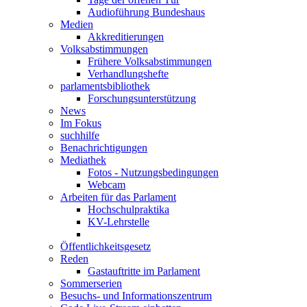
Audioführung Bundeshaus
Medien
Akkreditierungen
Volksabstimmungen
Frühere Volksabstimmungen
Verhandlungshefte
parlamentsbibliothek
Forschungsunterstützung
News
Im Fokus
suchhilfe
Benachrichtigungen
Mediathek
Fotos - Nutzungsbedingungen
Webcam
Arbeiten für das Parlament
Hochschulpraktika
KV-Lehrstelle
Öffentlichkeitsgesetz
Reden
Gastauftritte im Parlament
Sommerserien
Besuchs- und Informationszentrum