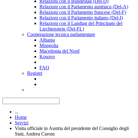
Relazioni con il Bundestag (Del-D)
Relazioni con il Parlamento austriaco (Del-A)
Relazioni con il Parlamento francese (Del-F)
Relazioni con il Parlamento italiano (Del-I)
Relazioni con il Landtag del Principato del
Liechtenstein (Del-FL)
Cooperazione tecnica parlamentare
Albania
Mongolia
Macedonia del Nord
Kosovo
FAQ
Registri
...
Home
Servizi
Visita ufficiale in Austria del presidente del Consiglio degli
Stati, Andrea Caroni