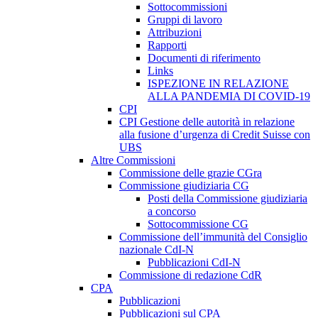
Sottocommissioni
Gruppi di lavoro
Attribuzioni
Rapporti
Documenti di riferimento
Links
ISPEZIONE IN RELAZIONE
ALLA PANDEMIA DI COVID-19
CPI
CPI Gestione delle autorità in relazione
alla fusione d’urgenza di Credit Suisse con
UBS
Altre Commissioni
Commissione delle grazie CGra
Commissione giudiziaria CG
Posti della Commissione giudiziaria
a concorso
Sottocommissione CG
Commissione dell’immunità del Consiglio
nazionale CdI-N
Pubblicazioni CdI-N
Commissione di redazione CdR
CPA
Pubblicazioni
Pubblicazioni sul CPA