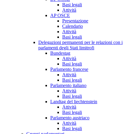
Basi legali
Attività
AP OSCE
Presentazione
Calendario
Attività
Basi legali
Delegazioni permanenti per le relazioni con i
parlamenti degli Stati limitrofi
Bundestag
Attività
Basi legali
Parlamento francese
Attività
Basi legali
Parlamento italiano
Attività
Basi legali
Landtag del liechtenstein
Attività
Basi legali
Parlamento austriaco
Attività
Basi legali
Gruppi parlamentari