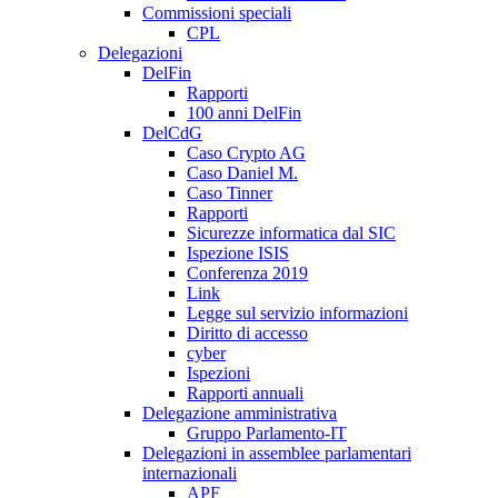
Commissioni speciali
CPL
Delegazioni
DelFin
Rapporti
100 anni DelFin
DelCdG
Caso Crypto AG
Caso Daniel M.
Caso Tinner
Rapporti
Sicurezze informatica dal SIC
Ispezione ISIS
Conferenza 2019
Link
Legge sul servizio informazioni
Diritto di accesso
cyber
Ispezioni
Rapporti annuali
Delegazione amministrativa
Gruppo Parlamento-IT
Delegazioni in assemblee parlamentari
internazionali
APF