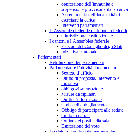
oppressione dell’immunità e
sospensione provvisoria dalla carica
Accertamento dell’incapacità di
esercitare la carica
Interventi parlamentari
L’Assemblea federale e i tribunali federali
Giurisdizione costituzionale
I cantoni e l’Assemblea federale
Elezioni del Consiglio degli Stati
Iniziativa cantonale
Parlamentari
Retribuzione dei parlamentari
Parlamentari e l’attività parlamentare
Segreto d’ufficio
Diritto di proposta, intervento e
iniziativa
obbligo-di-ricusazione
Misure disciplinari
Diritti d’informazione
Codice di abbigliamento
Obbligo di partecipare alle sedute
diritto di parola
Ordine dei posti nella sala
Espressione del voto
Lo statuto giuridico dei parlamentari