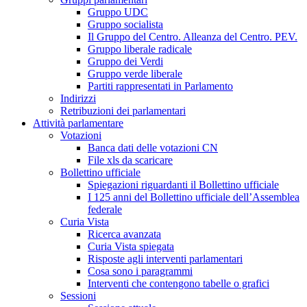
Gruppo UDC
Gruppo socialista
Il Gruppo del Centro. Alleanza del Centro. PEV.
Gruppo liberale radicale
Gruppo dei Verdi
Gruppo verde liberale
Partiti rappresentati in Parlamento
Indirizzi
Retribuzioni dei parlamentari
Attività parlamentare
Votazioni
Banca dati delle votazioni CN
File xls da scaricare
Bollettino ufficiale
Spiegazioni riguardanti il Bollettino ufficiale
I 125 anni del Bollettino ufficiale dell’Assemblea
federale
Curia Vista
Ricerca avanzata
Curia Vista spiegata
Risposte agli interventi parlamentari
Cosa sono i paragrammi
Interventi che contengono tabelle o grafici
Sessioni