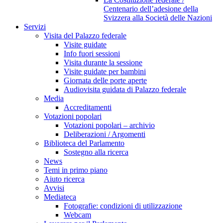
Centenario dell’adesione della
Svizzera alla Società delle Nazioni
Servizi
Visita del Palazzo federale
Visite guidate
Info fuori sessioni
Visita durante la sessione
Visite guidate per bambini
Giornata delle porte aperte
Audiovisita guidata di Palazzo federale
Media
Accreditamenti
Votazioni popolari
Votazioni popolari – archivio
Deliberazioni / Argomenti
Biblioteca del Parlamento
Sostegno alla ricerca
News
Temi in primo piano
Aiuto ricerca
Avvisi
Mediateca
Fotografie: condizioni di utilizzazione
Webcam