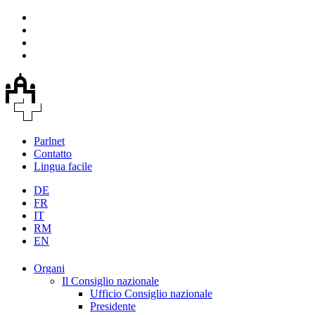
Parlnet
Contatto
Lingua facile
DE
FR
IT
RM
EN
Organi
Il Consiglio nazionale
Ufficio Consiglio nazionale
Presidente