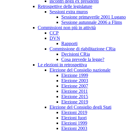
incontri degli ex presidenti
Retrospettive delle legislature
Sessioni extra muros
Sessione primaverile 2001 Lugano
Sessione autunnale 2006 a Flims
Commissioni non più in attività
CCP
DVN
Rapporti
Commissione di riabilitazione CRia
Decisioni CRia
Cosa prevede la legge?
Le elezioni in retrospettiva
Elezione del Consiglio nazionale
Elezione 1999
Elezione 2003
Elezione 2007
Elezione 2011
Elezione 2015
Elezione 2019
Elezione del Consiglio degli Stati
Elezioni 2019
Elezioni fuori
Elezioni 1999
Elezioni 2003