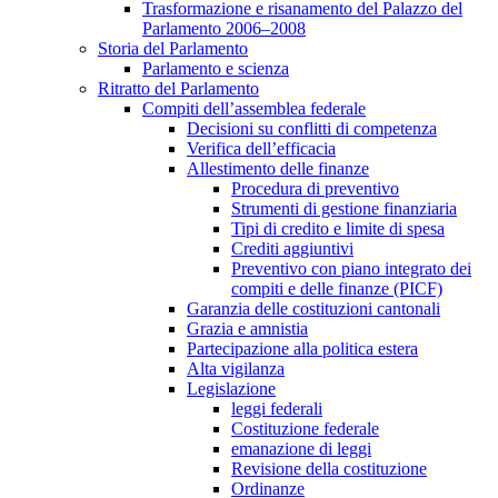
Trasformazione e risanamento del Palazzo del
Parlamento 2006–2008
Storia del Parlamento
Parlamento e scienza
Ritratto del Parlamento
Compiti dell’assemblea federale
Decisioni su conflitti di competenza
Verifica dell’efficacia
Allestimento delle finanze
Procedura di preventivo
Strumenti di gestione finanziaria
Tipi di credito e limite di spesa
Crediti aggiuntivi
Preventivo con piano integrato dei
compiti e delle finanze (PICF)
Garanzia delle costituzioni cantonali
Grazia e amnistia
Partecipazione alla politica estera
Alta vigilanza
Legislazione
leggi federali
Costituzione federale
emanazione di leggi
Revisione della costituzione
Ordinanze