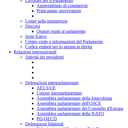
Lavorare per il Parlamento
Apprendistato di commercio
Praticantato universitario
Legge sulla trasparenza
Discorsi
Oratori ospiti al parlamento
Serie Estive
Centro visite e informazioni del Parlamento
Codice embed per lo stream in diretta
Relazioni internazionali
Attività dei presidenti
Delegazioni interparlamentari
AELS/UE
Unione interparlamentare
Assemblea parlamentare della francofonia
Assemblea parlamentare dell'OSCE
Assemblea parlamentare del Consiglio d'Europa
Assemblea parlamentare della NATO
PD-OECD
Delegazioni bilaterali