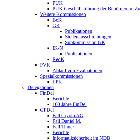
PUK
PUK Geschäftsführung der Behörden im Zus
Weitere Kommissionen
BeK
GK
Publikationen
Stellenausschreibungen
Subkommission GK
IK-N
Publikationen
RedK
PVK
Ablauf von Evaluationen
Spezialkommissionen
LPK
Delegationen
FinDel
Berichte
100 Jahre FinDel
GPDel
Fall Crypto AG
Fall Daniel M.
Fall Tinner
Berichte
Informatiksicherheit ­im NDB