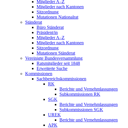
Mitglieder A–Z
Mitglieder nach Kantonen
Sitzordnung
Mutationen Nationalrat
Ständerat
Büro Ständerat
Präsident/in
Mitglieder A–Z
Mitglieder nach Kantonen
Sitzordnung
Mutationen Ständerat
Vereinigte Bundesversammlung
Ratsmitglieder seit 1848
Erweiterte Suche
Kommissionen
Sachbereichskommissionen
RK
Berichte und Vernehmlassungen
Subkommissionen RK
SGK
Berichte und Vernehmlassungen
Subkommissionen SGK
UREK
Berichte und Vernehmlassungen
APK