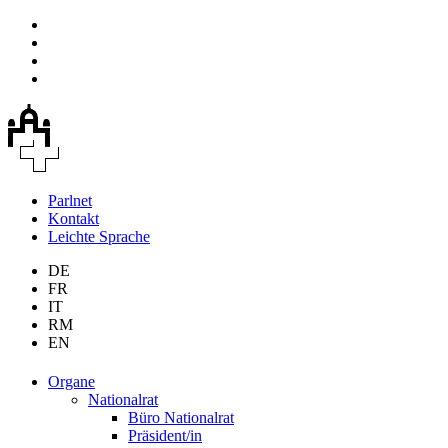
Parlnet
Kontakt
Leichte Sprache
DE
FR
IT
RM
EN
Organe
Nationalrat
Büro Nationalrat
Präsident/in