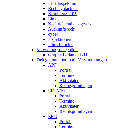
ISIS-Inspektion
Rechtsgutachten
Konferenz 2019
Links
Nachrichtendienstgesetz
Auskunftsrecht
cyber
Inspektionen
Jahresberichte
Verwaltungsdelegation
Gruppe Parlaments IT
Delegationen int. parl. Versammlungen
APF
Porträt
Termine
Aktivitäten
Rechtsgrundlagen
EFTA/EU
Porträt
Termine
Aktivitäten
Rechtsgrundlagen
ERD
Porträt
Termine