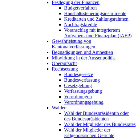
Festlegung der Finanzen
Budgetverfahren
Haushaltssteuerungsinstrumente
Kreditarten und Zahlungsrahmen
Nachtragskredite
Voranschlag mit integriertem
Aufgaben- und Finanzplan (IAFP)
Gewährleistung von
Kantonalverfassungen
Begnadigungen und Amnestien
Mitwirkung in der Aussenpolitik
Oberaufsicht
Rechtsetzung
Bundesgesetze
Bundesverfassung
Gesetzgebung
Verfassungsgebung
Verordnungen
Verordnungsgebung
Wahlen
Wahl der Bundespräsidentin oder
des Bundespräsidenten
Wahl der Mitglieder des Bundesrates
Wahl der Mitglieder der
Eidgenössischen Gerichte