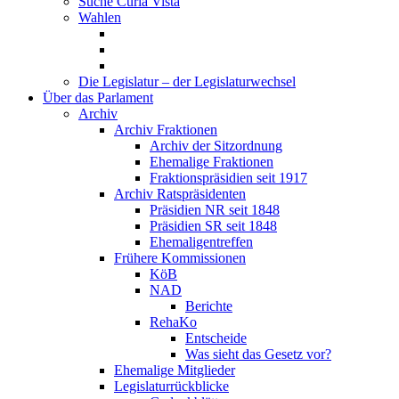
Suche Curia Vista
Wahlen
Die Legislatur – der Legislaturwechsel
Über das Parlament
Archiv
Archiv Fraktionen
Archiv der Sitzordnung
Ehemalige Fraktionen
Fraktionspräsidien seit 1917
Archiv Ratspräsidenten
Präsidien NR seit 1848
Präsidien SR seit 1848
Ehemaligentreffen
Frühere Kommissionen
KöB
NAD
Berichte
RehaKo
Entscheide
Was sieht das Gesetz vor?
Ehemalige Mitglieder
Legislaturrückblicke