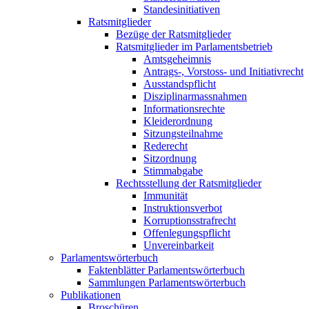
Standesinitiativen
Ratsmitglieder
Bezüge der Ratsmitglieder
Ratsmitglieder im Parlamentsbetrieb
Amtsgeheimnis
Antrags-, Vorstoss- und Initiativrecht
Ausstandspflicht
Disziplinarmassnahmen
Informationsrechte
Kleiderordnung
Sitzungsteilnahme
Rederecht
Sitzordnung
Stimmabgabe
Rechtsstellung der Ratsmitglieder
Immunität
Instruktionsverbot
Korruptionsstrafrecht
Offenlegungspflicht
Unvereinbarkeit
Parlamentswörterbuch
Faktenblätter Parlamentswörterbuch
Sammlungen Parlamentswörterbuch
Publikationen
Broschüren