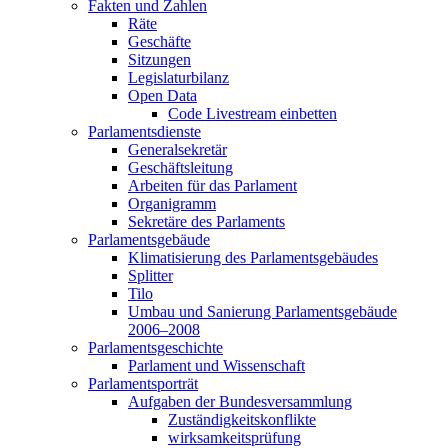
Fakten und Zahlen
Räte
Geschäfte
Sitzungen
Legislaturbilanz
Open Data
Code Livestream einbetten
Parlamentsdienste
Generalsekretär
Geschäftsleitung
Arbeiten für das Parlament
Organigramm
Sekretäre des Parlaments
Parlamentsgebäude
Klimatisierung des Parlamentsgebäudes
Splitter
Tilo
Umbau und Sanierung Parlamentsgebäude
2006–2008
Parlamentsgeschichte
Parlament und Wissenschaft
Parlamentsporträt
Aufgaben der Bundesversammlung
Zuständigkeitskonflikte
wirksamkeitsprüfung