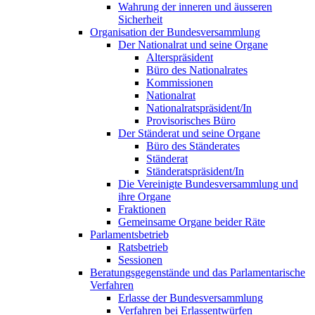
Wahrung der inneren und äusseren
Sicherheit
Organisation der Bundesversammlung
Der Nationalrat und seine Organe
Alterspräsident
Büro des Nationalrates
Kommissionen
Nationalrat
Nationalratspräsident/In
Provisorisches Büro
Der Ständerat und seine Organe
Büro des Ständerates
Ständerat
Ständeratspräsident/In
Die Vereinigte Bundesversammlung und
ihre Organe
Fraktionen
Gemeinsame Organe beider Räte
Parlamentsbetrieb
Ratsbetrieb
Sessionen
Beratungsgegenstände und das Parlamentarische
Verfahren
Erlasse der Bundesversammlung
Verfahren bei Erlassentwürfen