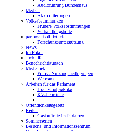
Audioführung Bundeshaus
Medien
Akkreditierungen
Volksabstimmungen
Frühere Volksabstimmungen
Verhandlungshefte
parlamentsbibliothek
Forschungsunterstützung
News
Im Fokus
suchhilfe
Benachrichtigungen
Mediathek
Fotos - Nutzungsbedingungen
Webcam
Arbeiten für das Parlament
Hochschulpraktika
KV-Lehrstelle
Öffentlichkeitsgesetz
Reden
Gastauftritte im Parlament
Sommerserien
Besuchs- und Informationszentrum