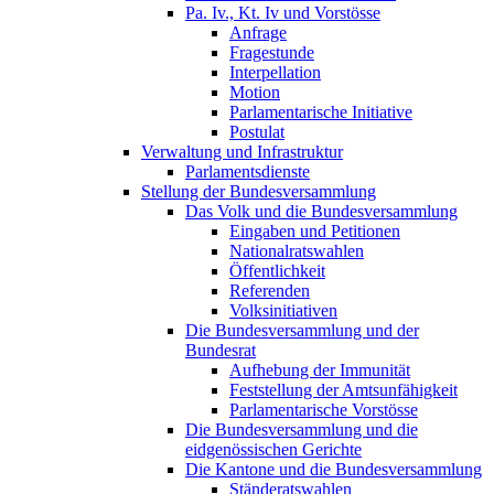
Pa. Iv., Kt. Iv und Vorstösse
Anfrage
Fragestunde
Interpellation
Motion
Parlamentarische Initiative
Postulat
Verwaltung und Infrastruktur
Parlamentsdienste
Stellung der Bundesversammlung
Das Volk und die Bundesversammlung
Eingaben und Petitionen
Nationalratswahlen
Öffentlichkeit
Referenden
Volksinitiativen
Die Bundesversammlung und der
Bundesrat
Aufhebung der Immunität
Feststellung der Amtsunfähigkeit
Parlamentarische Vorstösse
Die Bundesversammlung und die
eidgenössischen Gerichte
Die Kantone und die Bundesversammlung
Ständeratswahlen