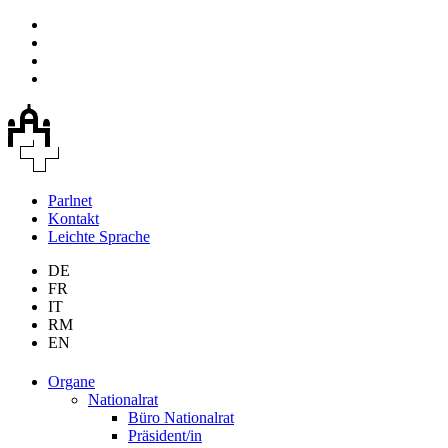
Parlnet
Kontakt
Leichte Sprache
DE
FR
IT
RM
EN
Organe
Nationalrat
Büro Nationalrat
Präsident/in