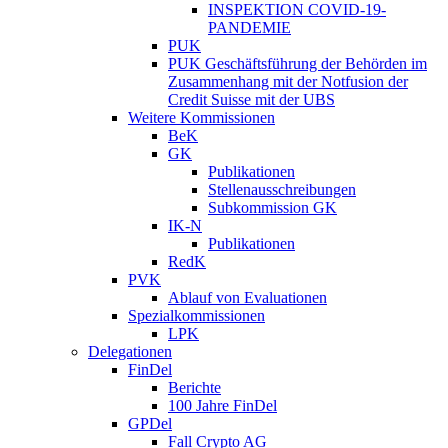
INSPEKTION COVID-19-
PANDEMIE
PUK
PUK Geschäftsführung der Behörden im
Zusammenhang mit der Notfusion der
Credit Suisse mit der UBS
Weitere Kommissionen
BeK
GK
Publikationen
Stellenausschreibungen
Subkommission GK
IK-N
Publikationen
RedK
PVK
Ablauf von Evaluationen
Spezialkommissionen
LPK
Delegationen
FinDel
Berichte
100 Jahre FinDel
GPDel
Fall Crypto AG