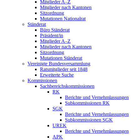
Mitglieder A–Z
Mitglieder nach Kantonen
Sitzordnung
Mutationen Nationalrat
Ständerat
Büro Ständerat
Präsident/in
Mitglieder A–Z
Mitglieder nach Kantonen
Sitzordnung
Mutationen Ständerat
Vereinigte Bundesversammlung
Ratsmitglieder seit 1848
Erweiterte Suche
Kommissionen
Sachbereichskommissionen
RK
Berichte und Vernehmlassungen
Subkommissionen RK
SGK
Berichte und Vernehmlassungen
Subkommissionen SGK
UREK
Berichte und Vernehmlassungen
APK