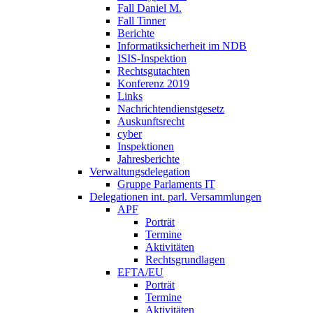
Fall Daniel M.
Fall Tinner
Berichte
Informatiksicherheit ­im NDB
ISIS-Inspektion
Rechtsgutachten
Konferenz 2019
Links
Nachrichtendienstgesetz
Auskunftsrecht
cyber
Inspektionen
Jahresberichte
Verwaltungsdelegation
Gruppe Parlaments IT
Delegationen int. parl. Versammlungen
APF
Porträt
Termine
Aktivitäten
Rechtsgrundlagen
EFTA/EU
Porträt
Termine
Aktivitäten