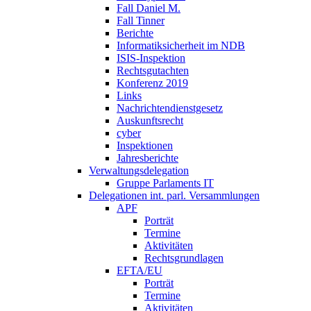
Fall Daniel M.
Fall Tinner
Berichte
Informatiksicherheit ­im NDB
ISIS-Inspektion
Rechtsgutachten
Konferenz 2019
Links
Nachrichtendienstgesetz
Auskunftsrecht
cyber
Inspektionen
Jahresberichte
Verwaltungsdelegation
Gruppe Parlaments IT
Delegationen int. parl. Versammlungen
APF
Porträt
Termine
Aktivitäten
Rechtsgrundlagen
EFTA/EU
Porträt
Termine
Aktivitäten