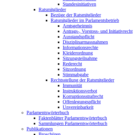
Standesinitiativen
Ratsmitglieder
Bezüge der Ratsmitglieder
Ratsmitglieder im Parlamentsbetrieb
Amtsgeheimnis
Antrags-, Vorstoss- und Initiativrecht
Ausstandspflicht
Disziplinarmassnahmen
Informationsrechte
Kleiderordnung
Sitzungsteilnahme
Rederecht
Sitzordnung
Stimmabgabe
Rechtsstellung der Ratsmitglieder
Immunität
Instruktionsverbot
Korruptionsstrafrecht
Offenlegungspflicht
Unvereinbarkeit
Parlamentswörterbuch
Faktenblätter Parlamentswörterbuch
Sammlungen Parlamentswörterbuch
Publikationen
Broschüren