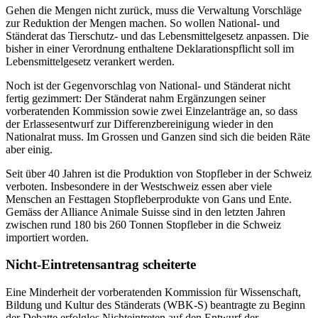
Gehen die Mengen nicht zurück, muss die Verwaltung Vorschläge
zur Reduktion der Mengen machen. So wollen National- und
Ständerat das Tierschutz- und das Lebensmittelgesetz anpassen. Die
bisher in einer Verordnung enthaltene Deklarationspflicht soll im
Lebensmittelgesetz verankert werden.
Noch ist der Gegenvorschlag von National- und Ständerat nicht
fertig gezimmert: Der Ständerat nahm Ergänzungen seiner
vorberatenden Kommission sowie zwei Einzelanträge an, so dass
der Erlassesentwurf zur Differenzbereinigung wieder in den
Nationalrat muss. Im Grossen und Ganzen sind sich die beiden Räte
aber einig.
Seit über 40 Jahren ist die Produktion von Stopfleber in der Schweiz
verboten. Insbesondere in der Westschweiz essen aber viele
Menschen an Festtagen Stopfleberprodukte von Gans und Ente.
Gemäss der Alliance Animale Suisse sind in den letzten Jahren
zwischen rund 180 bis 260 Tonnen Stopfleber in die Schweiz
importiert worden.
Nicht-Eintretensantrag scheiterte
Eine Minderheit der vorberatenden Kommission für Wissenschaft,
Bildung und Kultur des Ständerats (WBK-S) beantragte zu Beginn
der Debatte erfolglos Nichteintreten auf den Entwurf der