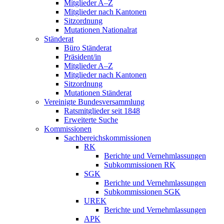
Mitglieder A–Z
Mitglieder nach Kantonen
Sitzordnung
Mutationen Nationalrat
Ständerat
Büro Ständerat
Präsident/in
Mitglieder A–Z
Mitglieder nach Kantonen
Sitzordnung
Mutationen Ständerat
Vereinigte Bundesversammlung
Ratsmitglieder seit 1848
Erweiterte Suche
Kommissionen
Sachbereichskommissionen
RK
Berichte und Vernehmlassungen
Subkommissionen RK
SGK
Berichte und Vernehmlassungen
Subkommissionen SGK
UREK
Berichte und Vernehmlassungen
APK