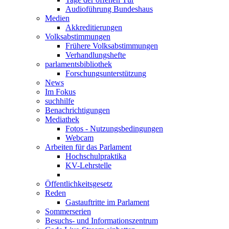
Audioführung Bundeshaus
Medien
Akkreditierungen
Volksabstimmungen
Frühere Volksabstimmungen
Verhandlungshefte
parlamentsbibliothek
Forschungsunterstützung
News
Im Fokus
suchhilfe
Benachrichtigungen
Mediathek
Fotos - Nutzungsbedingungen
Webcam
Arbeiten für das Parlament
Hochschulpraktika
KV-Lehrstelle
Öffentlichkeitsgesetz
Reden
Gastauftritte im Parlament
Sommerserien
Besuchs- und Informationszentrum