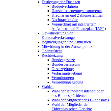
Festlegung der Finanzen
Budgetverfahren
Haushaltssteuerungsinstrumente
Kreditarten und Zahlungsrahmen
Nachtragskredite
Voranschlag mit integriertem
Aufgaben- und Finanzplan (IAFP)
Gewährleistung von
Kantonalverfassungen
Begnadigungen und Amnestien
Mitwirkung in der Aussenpolitik
Oberaufsicht
Rechtsetzung
Bundesgesetze
Bundesverfassung
Gesetzgebung
Verfassungsgebung
Verordnungen
Verordnungsgebung
Wahlen
Wahl der Bundespräsidentin oder
des Bundespräsidenten
Wahl der Mitglieder des Bundesrates
Wahl der Mitglieder der
Eidgenössischen Gerichte