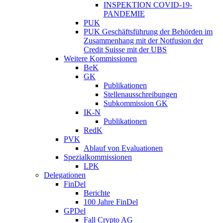
INSPEKTION COVID-19-
PANDEMIE
PUK
PUK Geschäftsführung der Behörden im
Zusammenhang mit der Notfusion der
Credit Suisse mit der UBS
Weitere Kommissionen
BeK
GK
Publikationen
Stellenausschreibungen
Subkommission GK
IK-N
Publikationen
RedK
PVK
Ablauf von Evaluationen
Spezialkommissionen
LPK
Delegationen
FinDel
Berichte
100 Jahre FinDel
GPDel
Fall Crypto AG