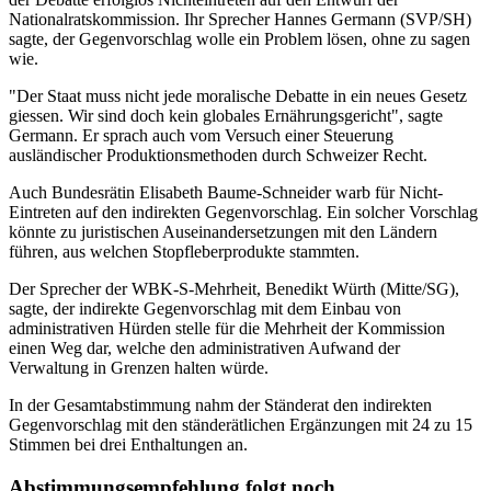
Nationalratskommission. Ihr Sprecher Hannes Germann (SVP/SH)
sagte, der Gegenvorschlag wolle ein Problem lösen, ohne zu sagen
wie.
"Der Staat muss nicht jede moralische Debatte in ein neues Gesetz
giessen. Wir sind doch kein globales Ernährungsgericht", sagte
Germann. Er sprach auch vom Versuch einer Steuerung
ausländischer Produktionsmethoden durch Schweizer Recht.
Auch Bundesrätin Elisabeth Baume-Schneider warb für Nicht-
Eintreten auf den indirekten Gegenvorschlag. Ein solcher Vorschlag
könnte zu juristischen Auseinandersetzungen mit den Ländern
führen, aus welchen Stopfleberprodukte stammten.
Der Sprecher der WBK-S-Mehrheit, Benedikt Würth (Mitte/SG),
sagte, der indirekte Gegenvorschlag mit dem Einbau von
administrativen Hürden stelle für die Mehrheit der Kommission
einen Weg dar, welche den administrativen Aufwand der
Verwaltung in Grenzen halten würde.
In der Gesamtabstimmung nahm der Ständerat den indirekten
Gegenvorschlag mit den ständerätlichen Ergänzungen mit 24 zu 15
Stimmen bei drei Enthaltungen an.
Abstimmungsempfehlung folgt noch