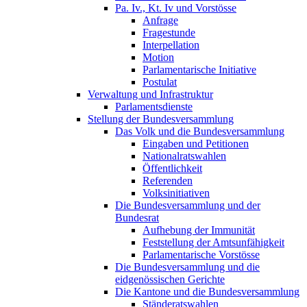
Pa. Iv., Kt. Iv und Vorstösse
Anfrage
Fragestunde
Interpellation
Motion
Parlamentarische Initiative
Postulat
Verwaltung und Infrastruktur
Parlamentsdienste
Stellung der Bundesversammlung
Das Volk und die Bundesversammlung
Eingaben und Petitionen
Nationalratswahlen
Öffentlichkeit
Referenden
Volksinitiativen
Die Bundesversammlung und der
Bundesrat
Aufhebung der Immunität
Feststellung der Amtsunfähigkeit
Parlamentarische Vorstösse
Die Bundesversammlung und die
eidgenössischen Gerichte
Die Kantone und die Bundesversammlung
Ständeratswahlen