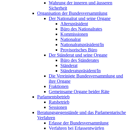
Wahrung der inneren und äusseren
Sicherheit
Organisation der Bundesversammlung
Der Nationalrat und seine Organe
Alterspräsident
Büro des Nationalrates
Kommissionen
Nationalrat
Nationalratspräsident/In
Provisorisches Büro
Der Ständerat und seine Organe
Büro des Ständerates
Ständerat
Ständeratspräsident/In
Die Vereinigte Bundesversammlung und
ihre Organe
Fraktionen
Gemeinsame Organe beider Räte
Parlamentsbetrieb
Ratsbetrieb
Sessionen
Beratungsgegenstände und das Parlamentarische
Verfahren
Erlasse der Bundesversammlung
Verfahren bei Erlassentwürfen