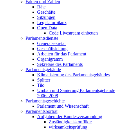
Fakten und Zahlen
Räte
Geschäfte
Sitzungen
Legislaturbilanz
Open Data
Code Livestream einbetten
Parlamentsdienste
Generalsekretär
Geschäftsleitung
Arbeiten für das Parlament
Organigramm
Sekretäre des Parlaments
Parlamentsgebäude
Klimatisierung des Parlamentsgebäudes
Splitter
Tilo
Umbau und Sanierung Parlamentsgebäude
2006–2008
Parlamentsgeschichte
Parlament und Wissenschaft
Parlamentsporträt
Aufgaben der Bundesversammlung
Zuständigkeitskonflikte
wirksamkeitsprüfung