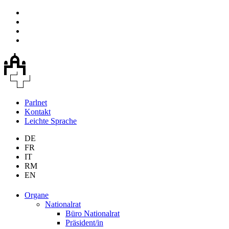
Parlnet
Kontakt
Leichte Sprache
DE
FR
IT
RM
EN
Organe
Nationalrat
Büro Nationalrat
Präsident/in