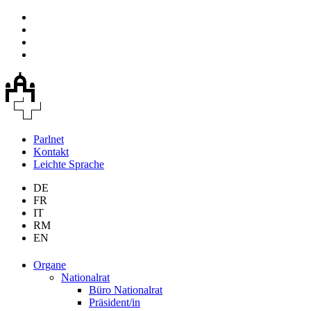
Parlnet
Kontakt
Leichte Sprache
DE
FR
IT
RM
EN
Organe
Nationalrat
Büro Nationalrat
Präsident/in