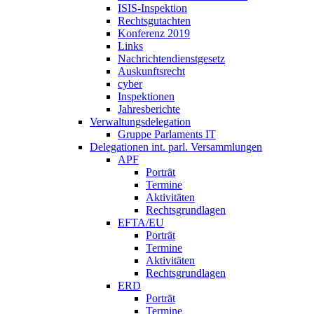
ISIS-Inspektion
Rechtsgutachten
Konferenz 2019
Links
Nachrichtendienstgesetz
Auskunftsrecht
cyber
Inspektionen
Jahresberichte
Verwaltungsdelegation
Gruppe Parlaments IT
Delegationen int. parl. Versammlungen
APF
Porträt
Termine
Aktivitäten
Rechtsgrundlagen
EFTA/EU
Porträt
Termine
Aktivitäten
Rechtsgrundlagen
ERD
Porträt
Termine