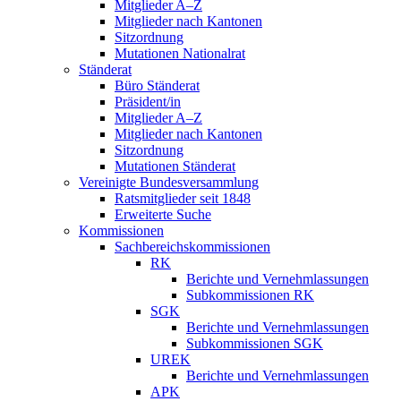
Mitglieder A–Z
Mitglieder nach Kantonen
Sitzordnung
Mutationen Nationalrat
Ständerat
Büro Ständerat
Präsident/in
Mitglieder A–Z
Mitglieder nach Kantonen
Sitzordnung
Mutationen Ständerat
Vereinigte Bundesversammlung
Ratsmitglieder seit 1848
Erweiterte Suche
Kommissionen
Sachbereichskommissionen
RK
Berichte und Vernehmlassungen
Subkommissionen RK
SGK
Berichte und Vernehmlassungen
Subkommissionen SGK
UREK
Berichte und Vernehmlassungen
APK