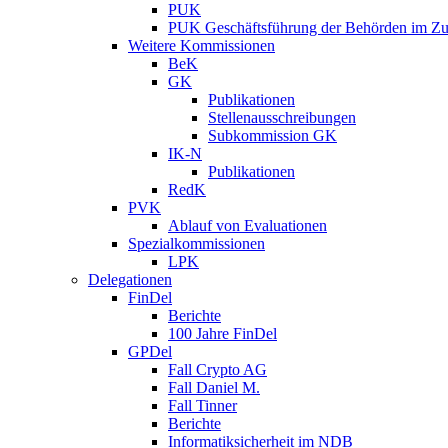
PUK
PUK Geschäftsführung der Behörden im Zus
Weitere Kommissionen
BeK
GK
Publikationen
Stellenausschreibungen
Subkommission GK
IK-N
Publikationen
RedK
PVK
Ablauf von Evaluationen
Spezialkommissionen
LPK
Delegationen
FinDel
Berichte
100 Jahre FinDel
GPDel
Fall Crypto AG
Fall Daniel M.
Fall Tinner
Berichte
Informatiksicherheit ­im NDB