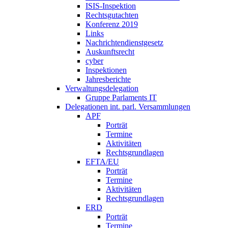
ISIS-Inspektion
Rechtsgutachten
Konferenz 2019
Links
Nachrichtendienstgesetz
Auskunftsrecht
cyber
Inspektionen
Jahresberichte
Verwaltungsdelegation
Gruppe Parlaments IT
Delegationen int. parl. Versammlungen
APF
Porträt
Termine
Aktivitäten
Rechtsgrundlagen
EFTA/EU
Porträt
Termine
Aktivitäten
Rechtsgrundlagen
ERD
Porträt
Termine