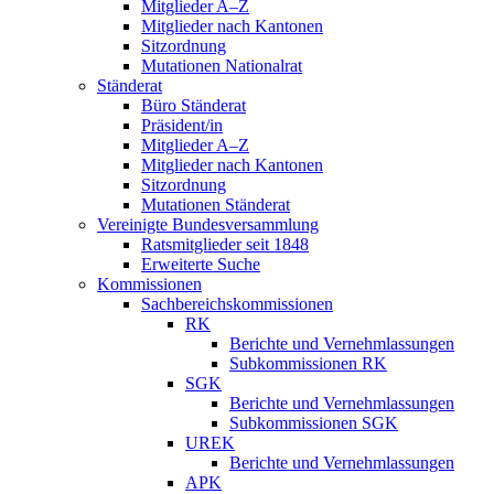
Mitglieder A–Z
Mitglieder nach Kantonen
Sitzordnung
Mutationen Nationalrat
Ständerat
Büro Ständerat
Präsident/in
Mitglieder A–Z
Mitglieder nach Kantonen
Sitzordnung
Mutationen Ständerat
Vereinigte Bundesversammlung
Ratsmitglieder seit 1848
Erweiterte Suche
Kommissionen
Sachbereichskommissionen
RK
Berichte und Vernehmlassungen
Subkommissionen RK
SGK
Berichte und Vernehmlassungen
Subkommissionen SGK
UREK
Berichte und Vernehmlassungen
APK