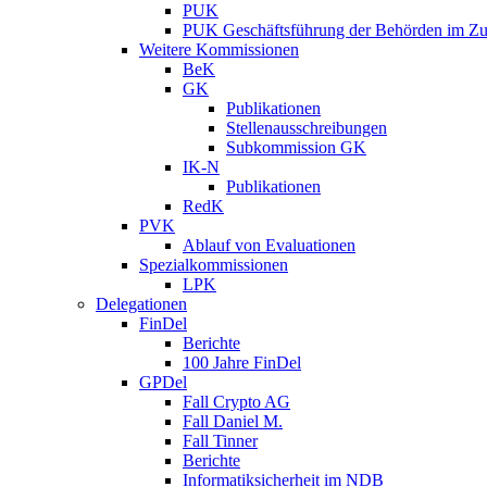
PUK
PUK Geschäftsführung der Behörden im Zus
Weitere Kommissionen
BeK
GK
Publikationen
Stellenausschreibungen
Subkommission GK
IK-N
Publikationen
RedK
PVK
Ablauf von Evaluationen
Spezialkommissionen
LPK
Delegationen
FinDel
Berichte
100 Jahre FinDel
GPDel
Fall Crypto AG
Fall Daniel M.
Fall Tinner
Berichte
Informatiksicherheit ­im NDB