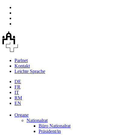
Parlnet
Kontakt
Leichte Sprache
DE
FR
IT
RM
EN
Organe
Nationalrat
Büro Nationalrat
Präsident/in