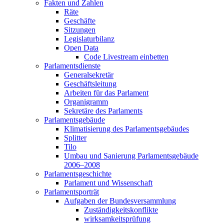
Fakten und Zahlen
Räte
Geschäfte
Sitzungen
Legislaturbilanz
Open Data
Code Livestream einbetten
Parlamentsdienste
Generalsekretär
Geschäftsleitung
Arbeiten für das Parlament
Organigramm
Sekretäre des Parlaments
Parlamentsgebäude
Klimatisierung des Parlamentsgebäudes
Splitter
Tilo
Umbau und Sanierung Parlamentsgebäude
2006–2008
Parlamentsgeschichte
Parlament und Wissenschaft
Parlamentsporträt
Aufgaben der Bundesversammlung
Zuständigkeitskonflikte
wirksamkeitsprüfung