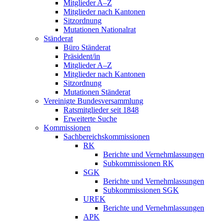
Mitglieder A–Z
Mitglieder nach Kantonen
Sitzordnung
Mutationen Nationalrat
Ständerat
Büro Ständerat
Präsident/in
Mitglieder A–Z
Mitglieder nach Kantonen
Sitzordnung
Mutationen Ständerat
Vereinigte Bundesversammlung
Ratsmitglieder seit 1848
Erweiterte Suche
Kommissionen
Sachbereichskommissionen
RK
Berichte und Vernehmlassungen
Subkommissionen RK
SGK
Berichte und Vernehmlassungen
Subkommissionen SGK
UREK
Berichte und Vernehmlassungen
APK