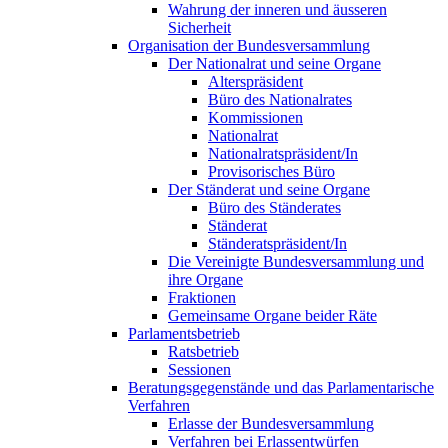
Wahrung der inneren und äusseren
Sicherheit
Organisation der Bundesversammlung
Der Nationalrat und seine Organe
Alterspräsident
Büro des Nationalrates
Kommissionen
Nationalrat
Nationalratspräsident/In
Provisorisches Büro
Der Ständerat und seine Organe
Büro des Ständerates
Ständerat
Ständeratspräsident/In
Die Vereinigte Bundesversammlung und
ihre Organe
Fraktionen
Gemeinsame Organe beider Räte
Parlamentsbetrieb
Ratsbetrieb
Sessionen
Beratungsgegenstände und das Parlamentarische
Verfahren
Erlasse der Bundesversammlung
Verfahren bei Erlassentwürfen