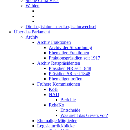
Suche Curia Vista
Wahlen
Die Legislatur – der Legislaturwechsel
Über das Parlament
Archiv
Archiv Fraktionen
Archiv der Sitzordnung
Ehemalige Fraktionen
Fraktionspräsidien seit 1917
Archiv Ratspräsidenten
Präsidien NR seit 1848
Präsidien SR seit 1848
Ehemaligentreffen
Frühere Kommissionen
KöB
NAD
Berichte
RehaKo
Entscheide
Was sieht das Gesetz vor?
Ehemalige Mitglieder
Legislaturrückblicke