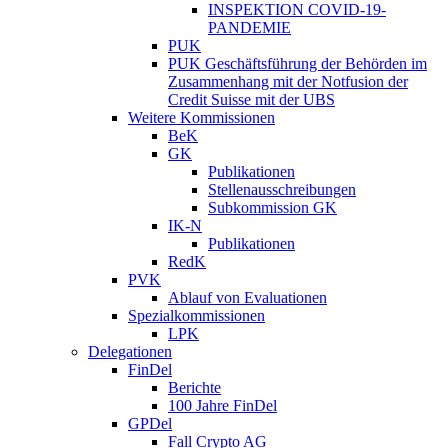
INSPEKTION COVID-19-
PANDEMIE
PUK
PUK Geschäftsführung der Behörden im
Zusammenhang mit der Notfusion der
Credit Suisse mit der UBS
Weitere Kommissionen
BeK
GK
Publikationen
Stellenausschreibungen
Subkommission GK
IK-N
Publikationen
RedK
PVK
Ablauf von Evaluationen
Spezialkommissionen
LPK
Delegationen
FinDel
Berichte
100 Jahre FinDel
GPDel
Fall Crypto AG