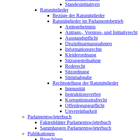
Standesinitiativen
Ratsmitglieder
Bezüge der Ratsmitglieder
Ratsmitglieder im Parlamentsbetrieb
Amtsgeheimnis
Antrags-, Vorstoss- und Initiativrecht
Ausstandspflicht
Disziplinarmassnahmen
Informationsrechte
Kleiderordnung
Sitzungsteilnahme
Rederecht
Sitzordnung
Stimmabgabe
Rechtsstellung der Ratsmitglieder
Immunität
Instruktionsverbot
Korruptionsstrafrecht
Offenlegungspflicht
Unvereinbarkeit
Parlamentswörterbuch
Faktenblätter Parlamentswörterbuch
Sammlungen Parlamentswörterbuch
Publikationen
Broschüren