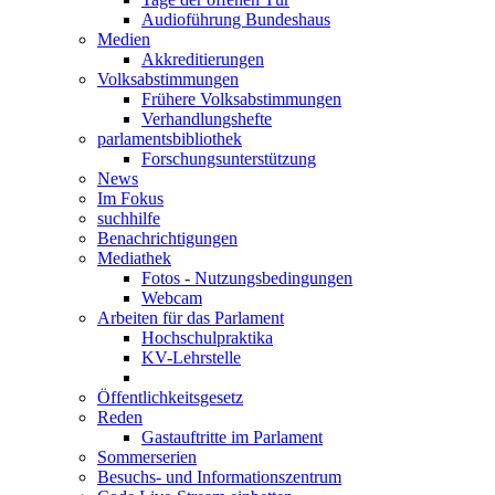
Audioführung Bundeshaus
Medien
Akkreditierungen
Volksabstimmungen
Frühere Volksabstimmungen
Verhandlungshefte
parlamentsbibliothek
Forschungsunterstützung
News
Im Fokus
suchhilfe
Benachrichtigungen
Mediathek
Fotos - Nutzungsbedingungen
Webcam
Arbeiten für das Parlament
Hochschulpraktika
KV-Lehrstelle
Öffentlichkeitsgesetz
Reden
Gastauftritte im Parlament
Sommerserien
Besuchs- und Informationszentrum