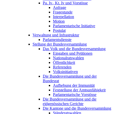
Pa. Iv., Kt. Iv und Vorstösse
Anfrage
Fragestunde
Interpellation
Motion
Parlamentarische Initiative
Postulat
Verwaltung und Infrastruktur
Parlamentsdienste
Stellung der Bundesversammlung
Das Volk und die Bundesversammlung
Eingaben und Petitionen
Nationalratswahlen
Öffentlichkeit
Referenden
Volksinitiativen
Die Bundesversammlung und der
Bundesrat
Aufhebung der Immunität
Feststellung der Amtsunfähigkeit
Parlamentarische Vorstösse
Die Bundesversammlung und die
eidgenössischen Gerichte
Die Kantone und die Bundesversammlung
Ständeratswahlen