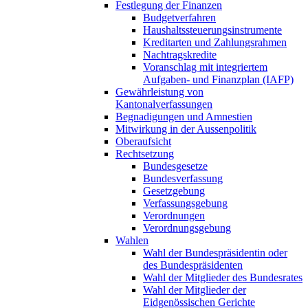
Festlegung der Finanzen
Budgetverfahren
Haushaltssteuerungsinstrumente
Kreditarten und Zahlungsrahmen
Nachtragskredite
Voranschlag mit integriertem
Aufgaben- und Finanzplan (IAFP)
Gewährleistung von
Kantonalverfassungen
Begnadigungen und Amnestien
Mitwirkung in der Aussenpolitik
Oberaufsicht
Rechtsetzung
Bundesgesetze
Bundesverfassung
Gesetzgebung
Verfassungsgebung
Verordnungen
Verordnungsgebung
Wahlen
Wahl der Bundespräsidentin oder
des Bundespräsidenten
Wahl der Mitglieder des Bundesrates
Wahl der Mitglieder der
Eidgenössischen Gerichte