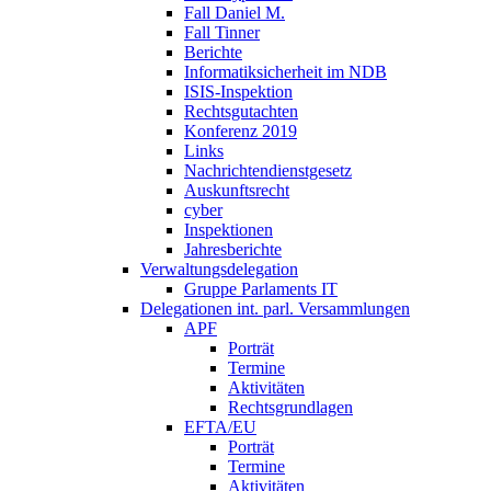
Fall Daniel M.
Fall Tinner
Berichte
Informatiksicherheit ­im NDB
ISIS-Inspektion
Rechtsgutachten
Konferenz 2019
Links
Nachrichtendienstgesetz
Auskunftsrecht
cyber
Inspektionen
Jahresberichte
Verwaltungsdelegation
Gruppe Parlaments IT
Delegationen int. parl. Versammlungen
APF
Porträt
Termine
Aktivitäten
Rechtsgrundlagen
EFTA/EU
Porträt
Termine
Aktivitäten