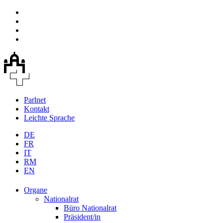
Parlnet
Kontakt
Leichte Sprache
DE
FR
IT
RM
EN
Organe
Nationalrat
Büro Nationalrat
Präsident/in