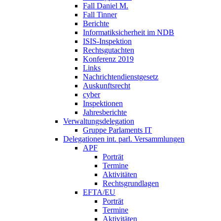
Fall Daniel M.
Fall Tinner
Berichte
Informatiksicherheit ­im NDB
ISIS-Inspektion
Rechtsgutachten
Konferenz 2019
Links
Nachrichtendienstgesetz
Auskunftsrecht
cyber
Inspektionen
Jahresberichte
Verwaltungsdelegation
Gruppe Parlaments IT
Delegationen int. parl. Versammlungen
APF
Porträt
Termine
Aktivitäten
Rechtsgrundlagen
EFTA/EU
Porträt
Termine
Aktivitäten