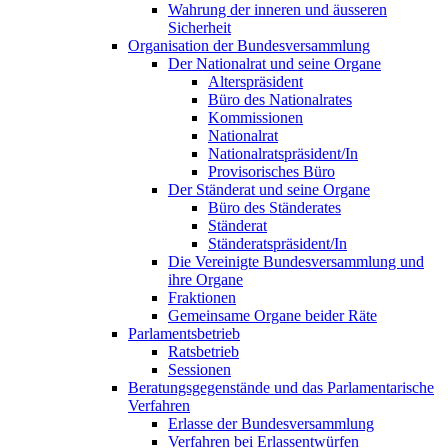
Wahrung der inneren und äusseren
Sicherheit
Organisation der Bundesversammlung
Der Nationalrat und seine Organe
Alterspräsident
Büro des Nationalrates
Kommissionen
Nationalrat
Nationalratspräsident/In
Provisorisches Büro
Der Ständerat und seine Organe
Büro des Ständerates
Ständerat
Ständeratspräsident/In
Die Vereinigte Bundesversammlung und
ihre Organe
Fraktionen
Gemeinsame Organe beider Räte
Parlamentsbetrieb
Ratsbetrieb
Sessionen
Beratungsgegenstände und das Parlamentarische
Verfahren
Erlasse der Bundesversammlung
Verfahren bei Erlassentwürfen