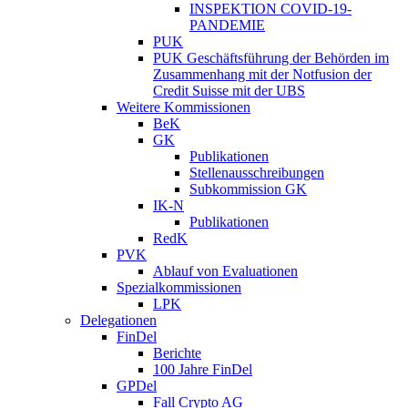
INSPEKTION COVID-19-
PANDEMIE
PUK
PUK Geschäftsführung der Behörden im
Zusammenhang mit der Notfusion der
Credit Suisse mit der UBS
Weitere Kommissionen
BeK
GK
Publikationen
Stellenausschreibungen
Subkommission GK
IK-N
Publikationen
RedK
PVK
Ablauf von Evaluationen
Spezialkommissionen
LPK
Delegationen
FinDel
Berichte
100 Jahre FinDel
GPDel
Fall Crypto AG