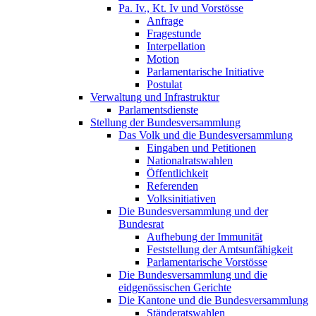
Pa. Iv., Kt. Iv und Vorstösse
Anfrage
Fragestunde
Interpellation
Motion
Parlamentarische Initiative
Postulat
Verwaltung und Infrastruktur
Parlamentsdienste
Stellung der Bundesversammlung
Das Volk und die Bundesversammlung
Eingaben und Petitionen
Nationalratswahlen
Öffentlichkeit
Referenden
Volksinitiativen
Die Bundesversammlung und der
Bundesrat
Aufhebung der Immunität
Feststellung der Amtsunfähigkeit
Parlamentarische Vorstösse
Die Bundesversammlung und die
eidgenössischen Gerichte
Die Kantone und die Bundesversammlung
Ständeratswahlen