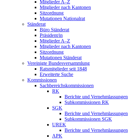
Mitglieder A–Z
Mitglieder nach Kantonen
Sitzordnung
Mutationen Nationalrat
Ständerat
Büro Ständerat
Präsident/in
Mitglieder A–Z
Mitglieder nach Kantonen
Sitzordnung
Mutationen Ständerat
Vereinigte Bundesversammlung
Ratsmitglieder seit 1848
Erweiterte Suche
Kommissionen
Sachbereichskommissionen
RK
Berichte und Vernehmlassungen
Subkommissionen RK
SGK
Berichte und Vernehmlassungen
Subkommissionen SGK
UREK
Berichte und Vernehmlassungen
APK