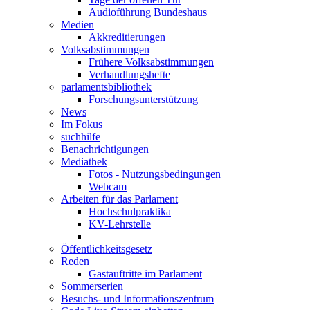
Audioführung Bundeshaus
Medien
Akkreditierungen
Volksabstimmungen
Frühere Volksabstimmungen
Verhandlungshefte
parlamentsbibliothek
Forschungsunterstützung
News
Im Fokus
suchhilfe
Benachrichtigungen
Mediathek
Fotos - Nutzungsbedingungen
Webcam
Arbeiten für das Parlament
Hochschulpraktika
KV-Lehrstelle
Öffentlichkeitsgesetz
Reden
Gastauftritte im Parlament
Sommerserien
Besuchs- und Informationszentrum