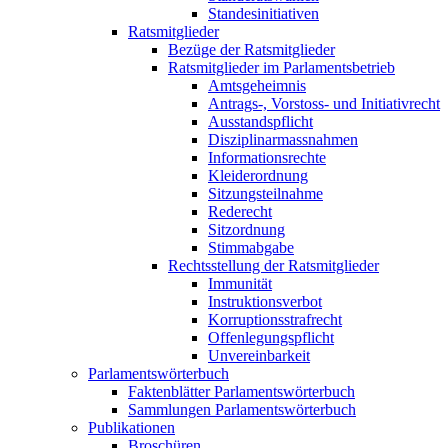
Standesinitiativen
Ratsmitglieder
Bezüge der Ratsmitglieder
Ratsmitglieder im Parlamentsbetrieb
Amtsgeheimnis
Antrags-, Vorstoss- und Initiativrecht
Ausstandspflicht
Disziplinarmassnahmen
Informationsrechte
Kleiderordnung
Sitzungsteilnahme
Rederecht
Sitzordnung
Stimmabgabe
Rechtsstellung der Ratsmitglieder
Immunität
Instruktionsverbot
Korruptionsstrafrecht
Offenlegungspflicht
Unvereinbarkeit
Parlamentswörterbuch
Faktenblätter Parlamentswörterbuch
Sammlungen Parlamentswörterbuch
Publikationen
Broschüren