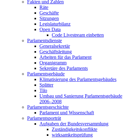
Fakten und Zahlen
Räte
Geschäfte
Sitzungen
Legislaturbilanz
Open Data
Code Livestream einbetten
Parlamentsdienste
Generalsekretär
Geschäftsleitung
Arbeiten für das Parlament
Organigramm
Sekretäre des Parlaments
Parlamentsgebäude
Klimatisierung des Parlamentsgebäudes
Splitter
Tilo
Umbau und Sanierung Parlamentsgebäude
2006–2008
Parlamentsgeschichte
Parlament und Wissenschaft
Parlamentsporträt
Aufgaben der Bundesversammlung
Zuständigkeitskonflikte
wirksamkeitsprüfung