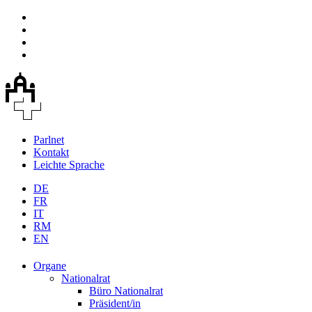
Parlnet
Kontakt
Leichte Sprache
DE
FR
IT
RM
EN
Organe
Nationalrat
Büro Nationalrat
Präsident/in