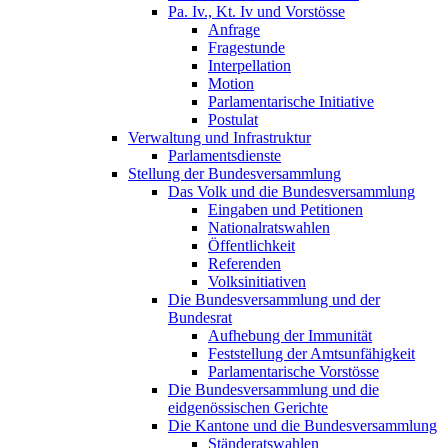
Pa. Iv., Kt. Iv und Vorstösse
Anfrage
Fragestunde
Interpellation
Motion
Parlamentarische Initiative
Postulat
Verwaltung und Infrastruktur
Parlamentsdienste
Stellung der Bundesversammlung
Das Volk und die Bundesversammlung
Eingaben und Petitionen
Nationalratswahlen
Öffentlichkeit
Referenden
Volksinitiativen
Die Bundesversammlung und der
Bundesrat
Aufhebung der Immunität
Feststellung der Amtsunfähigkeit
Parlamentarische Vorstösse
Die Bundesversammlung und die
eidgenössischen Gerichte
Die Kantone und die Bundesversammlung
Ständeratswahlen