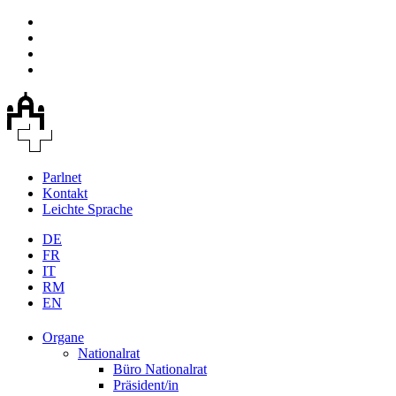
Parlnet
Kontakt
Leichte Sprache
DE
FR
IT
RM
EN
Organe
Nationalrat
Büro Nationalrat
Präsident/in