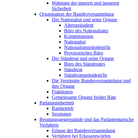
Wahrung der inneren und äusseren
Sicherheit
Organisation der Bundesversammlung
Der Nationalrat und seine Organe
Alterspräsident
Büro des Nationalrates
Kommissionen
Nationalrat
Nationalratspräsident/In
Provisorisches Büro
Der Ständerat und seine Organe
Büro des Ständerates
Ständerat
Ständeratspräsident/In
Die Vereinigte Bundesversammlung und
ihre Organe
Fraktionen
Gemeinsame Organe beider Räte
Parlamentsbetrieb
Ratsbetrieb
Sessionen
Beratungsgegenstände und das Parlamentarische
Verfahren
Erlasse der Bundesversammlung
Verfahren bei Erlassentwürfen