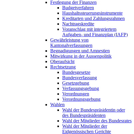
Festlegung der Finanzen
Budgetverfahren
Haushaltssteuerungsinstrumente
Kreditarten und Zahlungsrahmen
Nachtragskredite
Voranschlag mit integriertem
Aufgaben- und Finanzplan (IAFP)
Gewährleistung von
Kantonalverfassungen
Begnadigungen und Amnestien
Mitwirkung in der Aussenpolitik
Oberaufsicht
Rechtsetzung
Bundesgesetze
Bundesverfassung
Gesetzgebung
Verfassungsgebung
Verordnungen
Verordnungsgebung
Wahlen
Wahl der Bundespräsidentin oder
des Bundespräsidenten
Wahl der Mitglieder des Bundesrates
Wahl der Mitglieder der
Eidgenössischen Gerichte