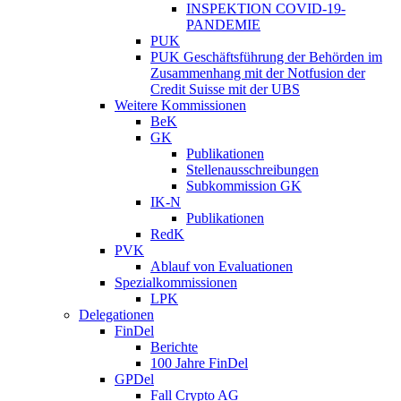
INSPEKTION COVID-19-
PANDEMIE
PUK
PUK Geschäftsführung der Behörden im
Zusammenhang mit der Notfusion der
Credit Suisse mit der UBS
Weitere Kommissionen
BeK
GK
Publikationen
Stellenausschreibungen
Subkommission GK
IK-N
Publikationen
RedK
PVK
Ablauf von Evaluationen
Spezialkommissionen
LPK
Delegationen
FinDel
Berichte
100 Jahre FinDel
GPDel
Fall Crypto AG