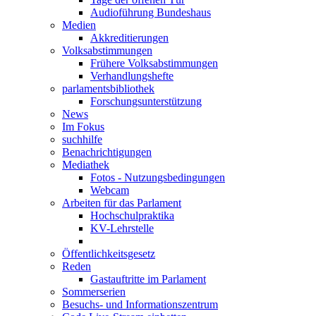
Audioführung Bundeshaus
Medien
Akkreditierungen
Volksabstimmungen
Frühere Volksabstimmungen
Verhandlungshefte
parlamentsbibliothek
Forschungsunterstützung
News
Im Fokus
suchhilfe
Benachrichtigungen
Mediathek
Fotos - Nutzungsbedingungen
Webcam
Arbeiten für das Parlament
Hochschulpraktika
KV-Lehrstelle
Öffentlichkeitsgesetz
Reden
Gastauftritte im Parlament
Sommerserien
Besuchs- und Informationszentrum