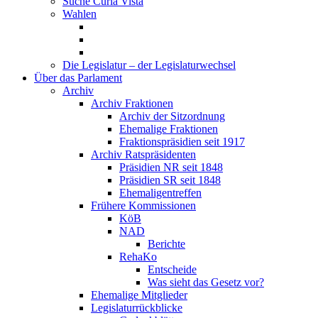
Suche Curia Vista
Wahlen
Die Legislatur – der Legislaturwechsel
Über das Parlament
Archiv
Archiv Fraktionen
Archiv der Sitzordnung
Ehemalige Fraktionen
Fraktionspräsidien seit 1917
Archiv Ratspräsidenten
Präsidien NR seit 1848
Präsidien SR seit 1848
Ehemaligentreffen
Frühere Kommissionen
KöB
NAD
Berichte
RehaKo
Entscheide
Was sieht das Gesetz vor?
Ehemalige Mitglieder
Legislaturrückblicke