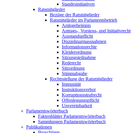
Standesinitiativen
Ratsmitglieder
Bezüge der Ratsmitglieder
Ratsmitglieder im Parlamentsbetrieb
Amtsgeheimnis
Antrags-, Vorstoss- und Initiativrecht
Ausstandspflicht
Disziplinarmassnahmen
Informationsrechte
Kleiderordnung
Sitzungsteilnahme
Rederecht
Sitzordnung
Stimmabgabe
Rechtsstellung der Ratsmitglieder
Immunität
Instruktionsverbot
Korruptionsstrafrecht
Offenlegungspflicht
Unvereinbarkeit
Parlamentswörterbuch
Faktenblätter Parlamentswörterbuch
Sammlungen Parlamentswörterbuch
Publikationen
Broschüren