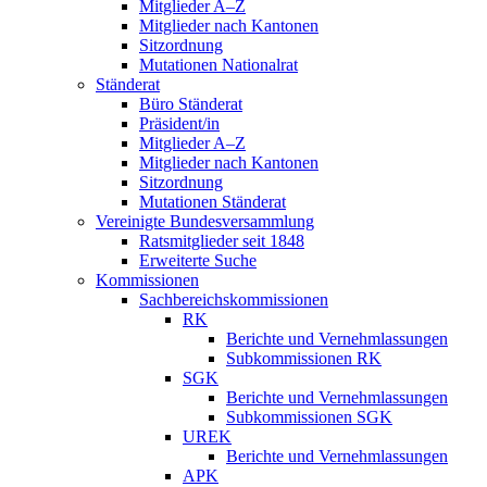
Mitglieder A–Z
Mitglieder nach Kantonen
Sitzordnung
Mutationen Nationalrat
Ständerat
Büro Ständerat
Präsident/in
Mitglieder A–Z
Mitglieder nach Kantonen
Sitzordnung
Mutationen Ständerat
Vereinigte Bundesversammlung
Ratsmitglieder seit 1848
Erweiterte Suche
Kommissionen
Sachbereichskommissionen
RK
Berichte und Vernehmlassungen
Subkommissionen RK
SGK
Berichte und Vernehmlassungen
Subkommissionen SGK
UREK
Berichte und Vernehmlassungen
APK