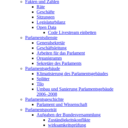
Fakten und Zahlen
Räte
Geschäfte
Sitzungen
Legislaturbilanz
Open Data
Code Livestream einbetten
Parlamentsdienste
Generalsekretär
Geschäftsleitung
Arbeiten für das Parlament
Organigramm
Sekretäre des Parlaments
Parlamentsgebäude
Klimatisierung des Parlamentsgebäudes
Splitter
Tilo
Umbau und Sanierung Parlamentsgebäude
2006–2008
Parlamentsgeschichte
Parlament und Wissenschaft
Parlamentsporträt
Aufgaben der Bundesversammlung
Zuständigkeitskonflikte
wirksamkeitsprüfung