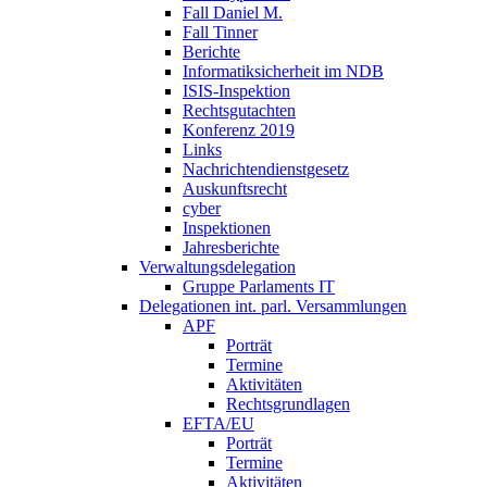
Fall Daniel M.
Fall Tinner
Berichte
Informatiksicherheit ­im NDB
ISIS-Inspektion
Rechtsgutachten
Konferenz 2019
Links
Nachrichtendienstgesetz
Auskunftsrecht
cyber
Inspektionen
Jahresberichte
Verwaltungsdelegation
Gruppe Parlaments IT
Delegationen int. parl. Versammlungen
APF
Porträt
Termine
Aktivitäten
Rechtsgrundlagen
EFTA/EU
Porträt
Termine
Aktivitäten