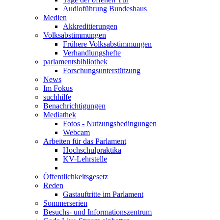
Audioführung Bundeshaus
Medien
Akkreditierungen
Volksabstimmungen
Frühere Volksabstimmungen
Verhandlungshefte
parlamentsbibliothek
Forschungsunterstützung
News
Im Fokus
suchhilfe
Benachrichtigungen
Mediathek
Fotos - Nutzungsbedingungen
Webcam
Arbeiten für das Parlament
Hochschulpraktika
KV-Lehrstelle
Öffentlichkeitsgesetz
Reden
Gastauftritte im Parlament
Sommerserien
Besuchs- und Informationszentrum