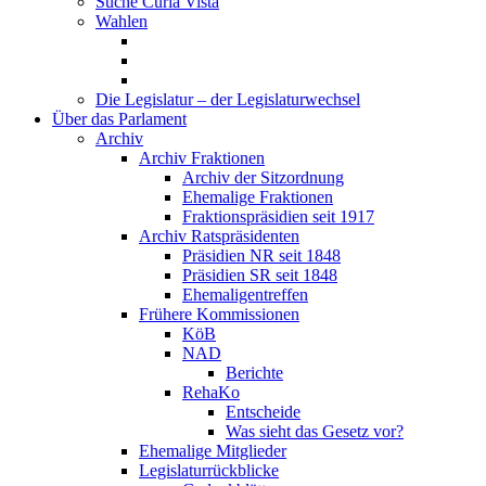
Suche Curia Vista
Wahlen
Die Legislatur – der Legislaturwechsel
Über das Parlament
Archiv
Archiv Fraktionen
Archiv der Sitzordnung
Ehemalige Fraktionen
Fraktionspräsidien seit 1917
Archiv Ratspräsidenten
Präsidien NR seit 1848
Präsidien SR seit 1848
Ehemaligentreffen
Frühere Kommissionen
KöB
NAD
Berichte
RehaKo
Entscheide
Was sieht das Gesetz vor?
Ehemalige Mitglieder
Legislaturrückblicke