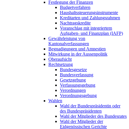
Festlegung der Finanzen
Budgetverfahren
Haushaltssteuerungsinstrumente
Kreditarten und Zahlungsrahmen
Nachtragskredite
Voranschlag mit integriertem
Aufgaben- und Finanzplan (IAFP)
Gewährleistung von
Kantonalverfassungen
Begnadigungen und Amnestien
Mitwirkung in der Aussenpolitik
Oberaufsicht
Rechtsetzung
Bundesgesetze
Bundesverfassung
Gesetzgebung
Verfassungsgebung
Verordnungen
Verordnungsgebung
Wahlen
Wahl der Bundespräsidentin oder
des Bundespräsidenten
Wahl der Mitglieder des Bundesrates
Wahl der Mitglieder der
Eidgenössischen Gerichte