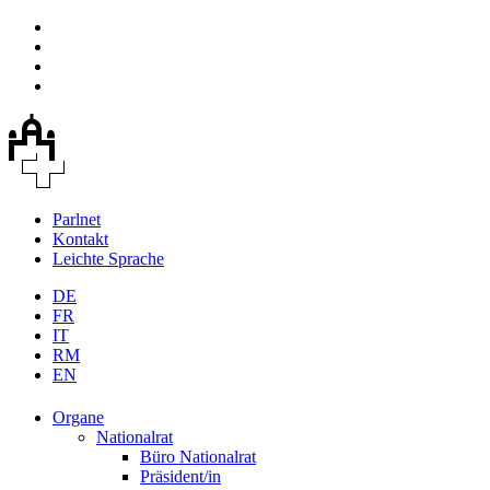
Parlnet
Kontakt
Leichte Sprache
DE
FR
IT
RM
EN
Organe
Nationalrat
Büro Nationalrat
Präsident/in