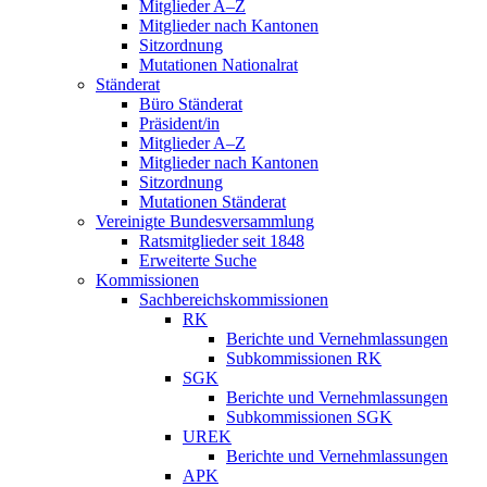
Mitglieder A–Z
Mitglieder nach Kantonen
Sitzordnung
Mutationen Nationalrat
Ständerat
Büro Ständerat
Präsident/in
Mitglieder A–Z
Mitglieder nach Kantonen
Sitzordnung
Mutationen Ständerat
Vereinigte Bundesversammlung
Ratsmitglieder seit 1848
Erweiterte Suche
Kommissionen
Sachbereichskommissionen
RK
Berichte und Vernehmlassungen
Subkommissionen RK
SGK
Berichte und Vernehmlassungen
Subkommissionen SGK
UREK
Berichte und Vernehmlassungen
APK