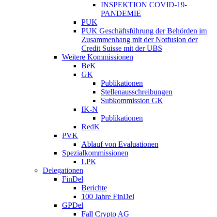
INSPEKTION COVID-19-
PANDEMIE
PUK
PUK Geschäftsführung der Behörden im
Zusammenhang mit der Notfusion der
Credit Suisse mit der UBS
Weitere Kommissionen
BeK
GK
Publikationen
Stellenausschreibungen
Subkommission GK
IK-N
Publikationen
RedK
PVK
Ablauf von Evaluationen
Spezialkommissionen
LPK
Delegationen
FinDel
Berichte
100 Jahre FinDel
GPDel
Fall Crypto AG