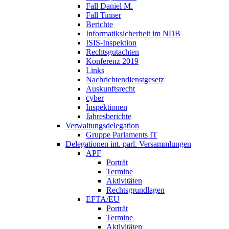
Fall Daniel M.
Fall Tinner
Berichte
Informatiksicherheit ­im NDB
ISIS-Inspektion
Rechtsgutachten
Konferenz 2019
Links
Nachrichtendienstgesetz
Auskunftsrecht
cyber
Inspektionen
Jahresberichte
Verwaltungsdelegation
Gruppe Parlaments IT
Delegationen int. parl. Versammlungen
APF
Porträt
Termine
Aktivitäten
Rechtsgrundlagen
EFTA/EU
Porträt
Termine
Aktivitäten