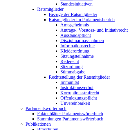
Standesinitiativen
Ratsmitglieder
Bezüge der Ratsmitglieder
Ratsmitglieder im Parlamentsbetrieb
Amtsgeheimnis
Antrags-, Vorstoss- und Initiativrecht
Ausstandspflicht
Disziplinarmassnahmen
Informationsrechte
Kleiderordnung
Sitzungsteilnahme
Rederecht
Sitzordnung
Stimmabgabe
Rechtsstellung der Ratsmitglieder
Immunität
Instruktionsverbot
Korruptionsstrafrecht
Offenlegungspflicht
Unvereinbarkeit
Parlamentswörterbuch
Faktenblätter Parlamentswörterbuch
Sammlungen Parlamentswörterbuch
Publikationen
Broschüren