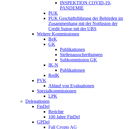
INSPEKTION COVID-19-
PANDEMIE
PUK
PUK Geschäftsführung der Behörden im
Zusammenhang mit der Notfusion der
Credit Suisse mit der UBS
Weitere Kommissionen
BeK
GK
Publikationen
Stellenausschreibungen
Subkommission GK
IK-N
Publikationen
RedK
PVK
Ablauf von Evaluationen
Spezialkommissionen
LPK
Delegationen
FinDel
Berichte
100 Jahre FinDel
GPDel
Fall Crypto AG