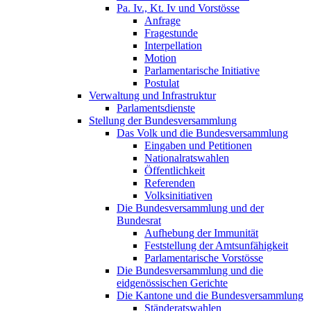
Pa. Iv., Kt. Iv und Vorstösse
Anfrage
Fragestunde
Interpellation
Motion
Parlamentarische Initiative
Postulat
Verwaltung und Infrastruktur
Parlamentsdienste
Stellung der Bundesversammlung
Das Volk und die Bundesversammlung
Eingaben und Petitionen
Nationalratswahlen
Öffentlichkeit
Referenden
Volksinitiativen
Die Bundesversammlung und der
Bundesrat
Aufhebung der Immunität
Feststellung der Amtsunfähigkeit
Parlamentarische Vorstösse
Die Bundesversammlung und die
eidgenössischen Gerichte
Die Kantone und die Bundesversammlung
Ständeratswahlen