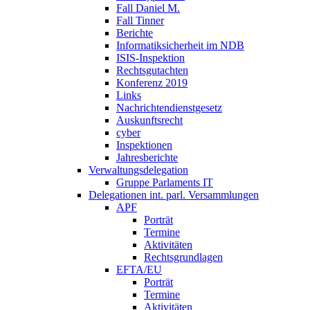
Fall Daniel M.
Fall Tinner
Berichte
Informatiksicherheit ­im NDB
ISIS-Inspektion
Rechtsgutachten
Konferenz 2019
Links
Nachrichtendienstgesetz
Auskunftsrecht
cyber
Inspektionen
Jahresberichte
Verwaltungsdelegation
Gruppe Parlaments IT
Delegationen int. parl. Versammlungen
APF
Porträt
Termine
Aktivitäten
Rechtsgrundlagen
EFTA/EU
Porträt
Termine
Aktivitäten