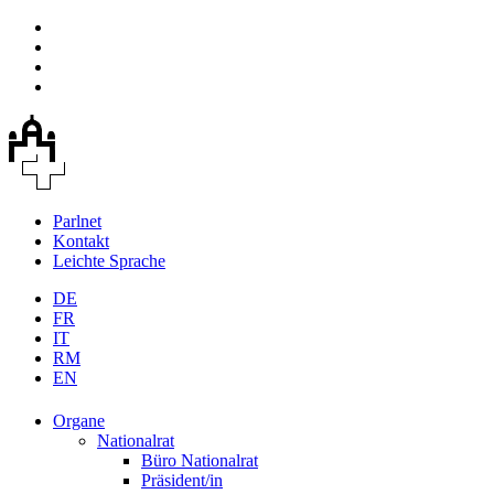
Parlnet
Kontakt
Leichte Sprache
DE
FR
IT
RM
EN
Organe
Nationalrat
Büro Nationalrat
Präsident/in