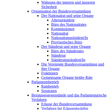
Wahrung der inneren und äusseren
Sicherheit
Organisation der Bundesversammlung
Der Nationalrat und seine Organe
Alterspräsident
Büro des Nationalrates
Kommissionen
Nationalrat
Nationalratspräsident/In
Provisorisches Büro
Der Ständerat und seine Organe
Büro des Ständerates
Ständerat
Ständeratspräsident/In
Die Vereinigte Bundesversammlung und
ihre Organe
Fraktionen
Gemeinsame Organe beider Räte
Parlamentsbetrieb
Ratsbetrieb
Sessionen
Beratungsgegenstände und das Parlamentarische
Verfahren
Erlasse der Bundesversammlung
Verfahren bei Erlassentwürfen