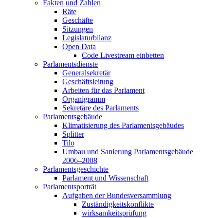
Fakten und Zahlen
Räte
Geschäfte
Sitzungen
Legislaturbilanz
Open Data
Code Livestream einbetten
Parlamentsdienste
Generalsekretär
Geschäftsleitung
Arbeiten für das Parlament
Organigramm
Sekretäre des Parlaments
Parlamentsgebäude
Klimatisierung des Parlamentsgebäudes
Splitter
Tilo
Umbau und Sanierung Parlamentsgebäude
2006–2008
Parlamentsgeschichte
Parlament und Wissenschaft
Parlamentsporträt
Aufgaben der Bundesversammlung
Zuständigkeitskonflikte
wirksamkeitsprüfung