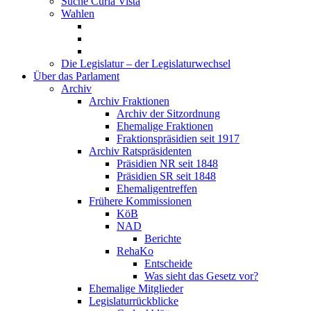
Suche Curia Vista
Wahlen
Die Legislatur – der Legislaturwechsel
Über das Parlament
Archiv
Archiv Fraktionen
Archiv der Sitzordnung
Ehemalige Fraktionen
Fraktionspräsidien seit 1917
Archiv Ratspräsidenten
Präsidien NR seit 1848
Präsidien SR seit 1848
Ehemaligentreffen
Frühere Kommissionen
KöB
NAD
Berichte
RehaKo
Entscheide
Was sieht das Gesetz vor?
Ehemalige Mitglieder
Legislaturrückblicke