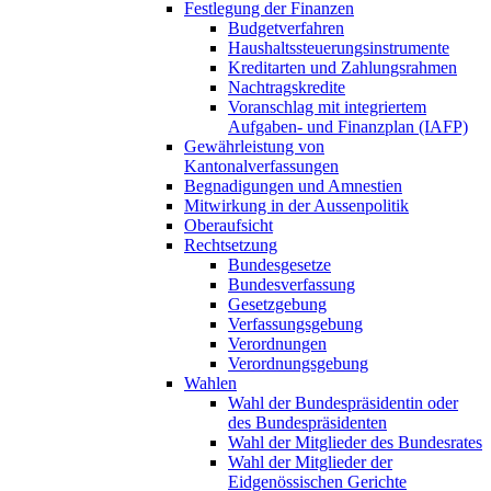
Festlegung der Finanzen
Budgetverfahren
Haushaltssteuerungsinstrumente
Kreditarten und Zahlungsrahmen
Nachtragskredite
Voranschlag mit integriertem
Aufgaben- und Finanzplan (IAFP)
Gewährleistung von
Kantonalverfassungen
Begnadigungen und Amnestien
Mitwirkung in der Aussenpolitik
Oberaufsicht
Rechtsetzung
Bundesgesetze
Bundesverfassung
Gesetzgebung
Verfassungsgebung
Verordnungen
Verordnungsgebung
Wahlen
Wahl der Bundespräsidentin oder
des Bundespräsidenten
Wahl der Mitglieder des Bundesrates
Wahl der Mitglieder der
Eidgenössischen Gerichte