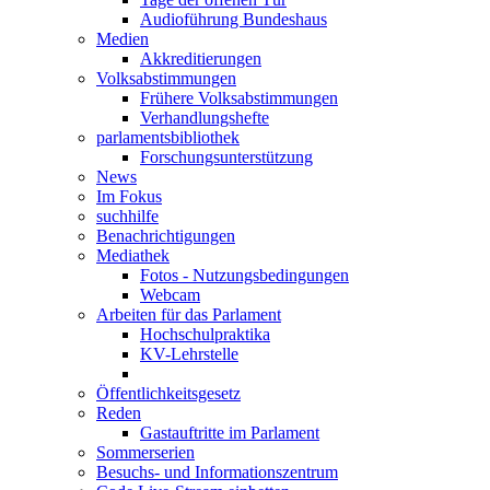
Audioführung Bundeshaus
Medien
Akkreditierungen
Volksabstimmungen
Frühere Volksabstimmungen
Verhandlungshefte
parlamentsbibliothek
Forschungsunterstützung
News
Im Fokus
suchhilfe
Benachrichtigungen
Mediathek
Fotos - Nutzungsbedingungen
Webcam
Arbeiten für das Parlament
Hochschulpraktika
KV-Lehrstelle
Öffentlichkeitsgesetz
Reden
Gastauftritte im Parlament
Sommerserien
Besuchs- und Informationszentrum