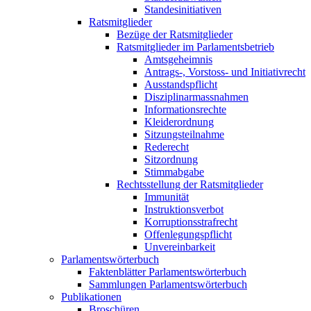
Standesinitiativen
Ratsmitglieder
Bezüge der Ratsmitglieder
Ratsmitglieder im Parlamentsbetrieb
Amtsgeheimnis
Antrags-, Vorstoss- und Initiativrecht
Ausstandspflicht
Disziplinarmassnahmen
Informationsrechte
Kleiderordnung
Sitzungsteilnahme
Rederecht
Sitzordnung
Stimmabgabe
Rechtsstellung der Ratsmitglieder
Immunität
Instruktionsverbot
Korruptionsstrafrecht
Offenlegungspflicht
Unvereinbarkeit
Parlamentswörterbuch
Faktenblätter Parlamentswörterbuch
Sammlungen Parlamentswörterbuch
Publikationen
Broschüren