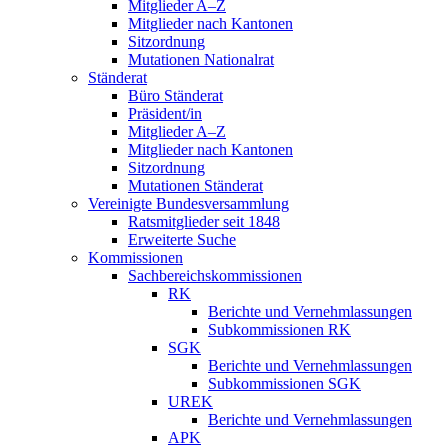
Mitglieder A–Z
Mitglieder nach Kantonen
Sitzordnung
Mutationen Nationalrat
Ständerat
Büro Ständerat
Präsident/in
Mitglieder A–Z
Mitglieder nach Kantonen
Sitzordnung
Mutationen Ständerat
Vereinigte Bundesversammlung
Ratsmitglieder seit 1848
Erweiterte Suche
Kommissionen
Sachbereichskommissionen
RK
Berichte und Vernehmlassungen
Subkommissionen RK
SGK
Berichte und Vernehmlassungen
Subkommissionen SGK
UREK
Berichte und Vernehmlassungen
APK