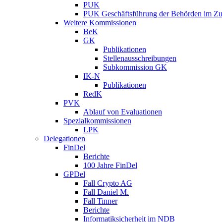
PUK
PUK Geschäftsführung der Behörden im Zus
Weitere Kommissionen
BeK
GK
Publikationen
Stellenausschreibungen
Subkommission GK
IK-N
Publikationen
RedK
PVK
Ablauf von Evaluationen
Spezialkommissionen
LPK
Delegationen
FinDel
Berichte
100 Jahre FinDel
GPDel
Fall Crypto AG
Fall Daniel M.
Fall Tinner
Berichte
Informatiksicherheit ­im NDB