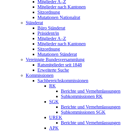
Mitglieder A–Z
Mitglieder nach Kantonen
Sitzordnung
Mutationen Nationalrat
Ständerat
Büro Ständerat
Präsident/in
Mitglieder A–Z
Mitglieder nach Kantonen
Sitzordnung
Mutationen Ständerat
Vereinigte Bundesversammlung
Ratsmitglieder seit 1848
Erweiterte Suche
Kommissionen
Sachbereichskommissionen
RK
Berichte und Vernehmlassungen
Subkommissionen RK
SGK
Berichte und Vernehmlassungen
Subkommissionen SGK
UREK
Berichte und Vernehmlassungen
APK