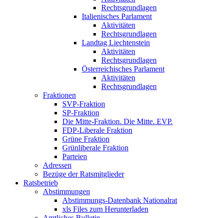
Rechtsgrundlagen
Italienisches Parlament
Aktivitäten
Rechtsgrundlagen
Landtag Liechtenstein
Aktivitäten
Rechtsgrundlagen
Österreichisches Parlament
Aktivitäten
Rechtsgrundlagen
Fraktionen
SVP-Fraktion
SP-Fraktion
Die Mitte-Fraktion. Die Mitte. EVP.
FDP-Liberale Fraktion
Grüne Fraktion
Grünliberale Fraktion
Parteien
Adressen
Bezüge der Ratsmitglieder
Ratsbetrieb
Abstimmungen
Abstimmungs-Datenbank Nationalrat
xls Files zum Herunterladen
Amtliches Bulletin