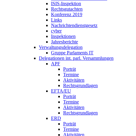
ISIS-Inspektion
Rechtsgutachten
Konferenz 2019
Links
Nachrichtendienstgesetz
cyber
Inspektionen
Jahresberichte
Verwaltungsdelegation
Gruppe Parlaments IT
Delegationen int. parl. Versammlungen
APF
Porträt
Termine
Aktivitäten
Rechtsgrundlagen
EFTA/EU
Porträt
Termine
Aktivitäten
Rechtsgrundlagen
ERD
Porträt
Termine
Aktivitäten