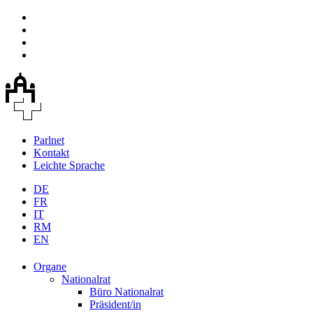
Parlnet
Kontakt
Leichte Sprache
DE
FR
IT
RM
EN
Organe
Nationalrat
Büro Nationalrat
Präsident/in