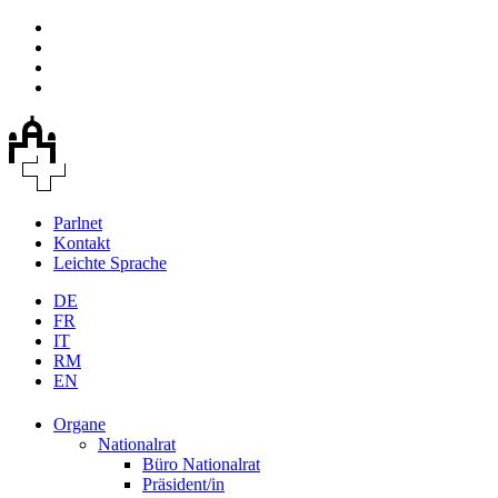
Parlnet
Kontakt
Leichte Sprache
DE
FR
IT
RM
EN
Organe
Nationalrat
Büro Nationalrat
Präsident/in