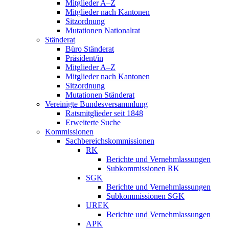
Mitglieder A–Z
Mitglieder nach Kantonen
Sitzordnung
Mutationen Nationalrat
Ständerat
Büro Ständerat
Präsident/in
Mitglieder A–Z
Mitglieder nach Kantonen
Sitzordnung
Mutationen Ständerat
Vereinigte Bundesversammlung
Ratsmitglieder seit 1848
Erweiterte Suche
Kommissionen
Sachbereichskommissionen
RK
Berichte und Vernehmlassungen
Subkommissionen RK
SGK
Berichte und Vernehmlassungen
Subkommissionen SGK
UREK
Berichte und Vernehmlassungen
APK