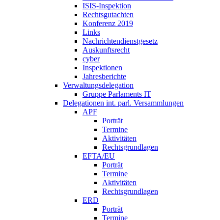
ISIS-Inspektion
Rechtsgutachten
Konferenz 2019
Links
Nachrichtendienstgesetz
Auskunftsrecht
cyber
Inspektionen
Jahresberichte
Verwaltungsdelegation
Gruppe Parlaments IT
Delegationen int. parl. Versammlungen
APF
Porträt
Termine
Aktivitäten
Rechtsgrundlagen
EFTA/EU
Porträt
Termine
Aktivitäten
Rechtsgrundlagen
ERD
Porträt
Termine