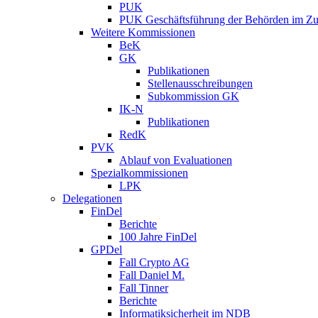
PUK
PUK Geschäftsführung der Behörden im Zus
Weitere Kommissionen
BeK
GK
Publikationen
Stellenausschreibungen
Subkommission GK
IK-N
Publikationen
RedK
PVK
Ablauf von Evaluationen
Spezialkommissionen
LPK
Delegationen
FinDel
Berichte
100 Jahre FinDel
GPDel
Fall Crypto AG
Fall Daniel M.
Fall Tinner
Berichte
Informatiksicherheit ­im NDB