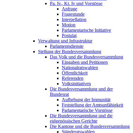
Pa. Iv., Kt. Iv und Vorstösse
Anfrage
Fragestunde
Interpellation
Motion
Parlamentarische Initiative
Postulat
Verwaltung und Infrastruktur
Parlamentsdienste
Stellung der Bundesversammlung
Das Volk und die Bundesversammlung
Eingaben und Petitionen
Nationalratswahlen
Öffentlichkeit
Referenden
Volksinitiativen
Die Bundesversammlung und der
Bundesrat
Aufhebung der Immunität
Feststellung der Amtsunfähigkeit
Parlamentarische Vorstösse
Die Bundesversammlung und die
eidgenössischen Gerichte
Die Kantone und die Bundesversammlung
Ständeratswahlen