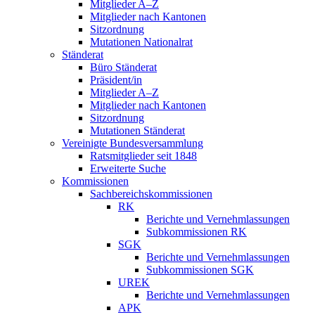
Mitglieder A–Z
Mitglieder nach Kantonen
Sitzordnung
Mutationen Nationalrat
Ständerat
Büro Ständerat
Präsident/in
Mitglieder A–Z
Mitglieder nach Kantonen
Sitzordnung
Mutationen Ständerat
Vereinigte Bundesversammlung
Ratsmitglieder seit 1848
Erweiterte Suche
Kommissionen
Sachbereichskommissionen
RK
Berichte und Vernehmlassungen
Subkommissionen RK
SGK
Berichte und Vernehmlassungen
Subkommissionen SGK
UREK
Berichte und Vernehmlassungen
APK