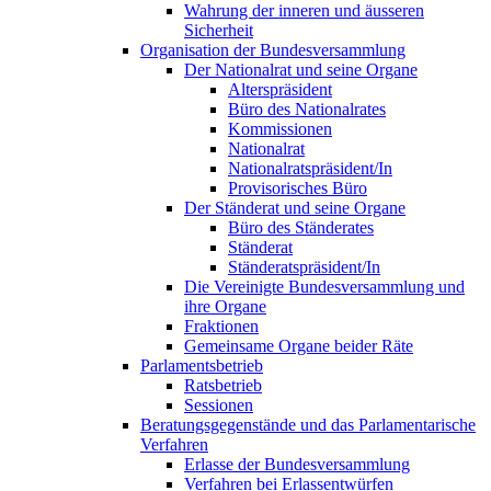
Wahrung der inneren und äusseren
Sicherheit
Organisation der Bundesversammlung
Der Nationalrat und seine Organe
Alterspräsident
Büro des Nationalrates
Kommissionen
Nationalrat
Nationalratspräsident/In
Provisorisches Büro
Der Ständerat und seine Organe
Büro des Ständerates
Ständerat
Ständeratspräsident/In
Die Vereinigte Bundesversammlung und
ihre Organe
Fraktionen
Gemeinsame Organe beider Räte
Parlamentsbetrieb
Ratsbetrieb
Sessionen
Beratungsgegenstände und das Parlamentarische
Verfahren
Erlasse der Bundesversammlung
Verfahren bei Erlassentwürfen