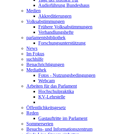
Audioführung Bundeshaus
Medien
Akkreditierungen
Volksabstimmungen
Frühere Volksabstimmungen
Verhandlungshefte
parlamentsbibliothek
Forschungsunterstützung
News
Im Fokus
suchhilfe
Benachrichtigungen
Mediathek
Fotos - Nutzungsbedingungen
Webcam
Arbeiten für das Parlament
Hochschulpraktika
KV-Lehrstelle
Öffentlichkeitsgesetz
Reden
Gastauftritte im Parlament
Sommerserien
Besuchs- und Informationszentrum