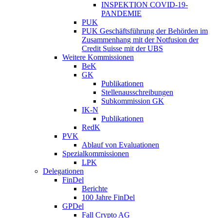
INSPEKTION COVID-19-
PANDEMIE
PUK
PUK Geschäftsführung der Behörden im
Zusammenhang mit der Notfusion der
Credit Suisse mit der UBS
Weitere Kommissionen
BeK
GK
Publikationen
Stellenausschreibungen
Subkommission GK
IK-N
Publikationen
RedK
PVK
Ablauf von Evaluationen
Spezialkommissionen
LPK
Delegationen
FinDel
Berichte
100 Jahre FinDel
GPDel
Fall Crypto AG