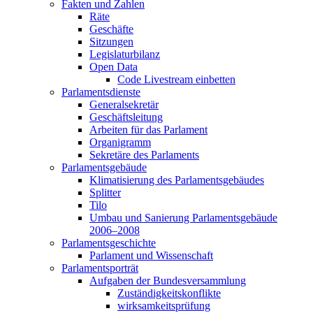
Fakten und Zahlen
Räte
Geschäfte
Sitzungen
Legislaturbilanz
Open Data
Code Livestream einbetten
Parlamentsdienste
Generalsekretär
Geschäftsleitung
Arbeiten für das Parlament
Organigramm
Sekretäre des Parlaments
Parlamentsgebäude
Klimatisierung des Parlamentsgebäudes
Splitter
Tilo
Umbau und Sanierung Parlamentsgebäude
2006–2008
Parlamentsgeschichte
Parlament und Wissenschaft
Parlamentsporträt
Aufgaben der Bundesversammlung
Zuständigkeitskonflikte
wirksamkeitsprüfung