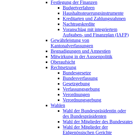
Festlegung der Finanzen
Budgetverfahren
Haushaltssteuerungsinstrumente
Kreditarten und Zahlungsrahmen
Nachtragskredite
Voranschlag mit integriertem
Aufgaben- und Finanzplan (IAFP)
Gewährleistung von
Kantonalverfassungen
Begnadigungen und Amnestien
Mitwirkung in der Aussenpolitik
Oberaufsicht
Rechtsetzung
Bundesgesetze
Bundesverfassung
Gesetzgebung
Verfassungsgebung
Verordnungen
Verordnungsgebung
Wahlen
Wahl der Bundespräsidentin oder
des Bundespräsidenten
Wahl der Mitglieder des Bundesrates
Wahl der Mitglieder der
Eidgenössischen Gerichte