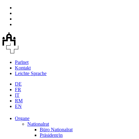
Parlnet
Kontakt
Leichte Sprache
DE
FR
IT
RM
EN
Organe
Nationalrat
Büro Nationalrat
Präsident/in