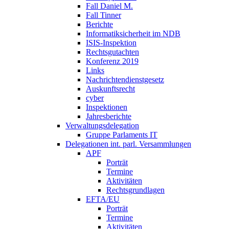
Fall Daniel M.
Fall Tinner
Berichte
Informatiksicherheit ­im NDB
ISIS-Inspektion
Rechtsgutachten
Konferenz 2019
Links
Nachrichtendienstgesetz
Auskunftsrecht
cyber
Inspektionen
Jahresberichte
Verwaltungsdelegation
Gruppe Parlaments IT
Delegationen int. parl. Versammlungen
APF
Porträt
Termine
Aktivitäten
Rechtsgrundlagen
EFTA/EU
Porträt
Termine
Aktivitäten