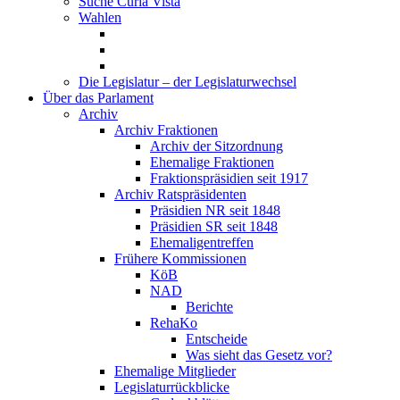
Suche Curia Vista
Wahlen
Die Legislatur – der Legislaturwechsel
Über das Parlament
Archiv
Archiv Fraktionen
Archiv der Sitzordnung
Ehemalige Fraktionen
Fraktionspräsidien seit 1917
Archiv Ratspräsidenten
Präsidien NR seit 1848
Präsidien SR seit 1848
Ehemaligentreffen
Frühere Kommissionen
KöB
NAD
Berichte
RehaKo
Entscheide
Was sieht das Gesetz vor?
Ehemalige Mitglieder
Legislaturrückblicke