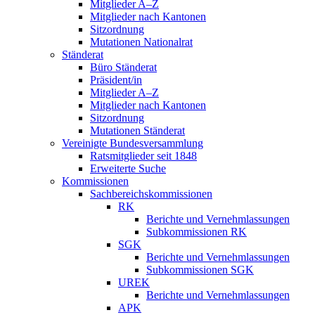
Mitglieder A–Z
Mitglieder nach Kantonen
Sitzordnung
Mutationen Nationalrat
Ständerat
Büro Ständerat
Präsident/in
Mitglieder A–Z
Mitglieder nach Kantonen
Sitzordnung
Mutationen Ständerat
Vereinigte Bundesversammlung
Ratsmitglieder seit 1848
Erweiterte Suche
Kommissionen
Sachbereichskommissionen
RK
Berichte und Vernehmlassungen
Subkommissionen RK
SGK
Berichte und Vernehmlassungen
Subkommissionen SGK
UREK
Berichte und Vernehmlassungen
APK