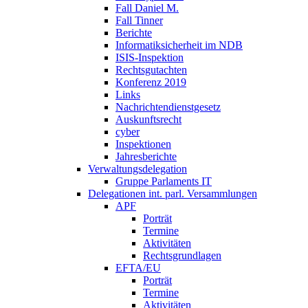
Fall Daniel M.
Fall Tinner
Berichte
Informatiksicherheit ­im NDB
ISIS-Inspektion
Rechtsgutachten
Konferenz 2019
Links
Nachrichtendienstgesetz
Auskunftsrecht
cyber
Inspektionen
Jahresberichte
Verwaltungsdelegation
Gruppe Parlaments IT
Delegationen int. parl. Versammlungen
APF
Porträt
Termine
Aktivitäten
Rechtsgrundlagen
EFTA/EU
Porträt
Termine
Aktivitäten