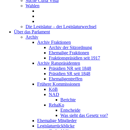
Suche Curia Vista
Wahlen
Die Legislatur – der Legislaturwechsel
Über das Parlament
Archiv
Archiv Fraktionen
Archiv der Sitzordnung
Ehemalige Fraktionen
Fraktionspräsidien seit 1917
Archiv Ratspräsidenten
Präsidien NR seit 1848
Präsidien SR seit 1848
Ehemaligentreffen
Frühere Kommissionen
KöB
NAD
Berichte
RehaKo
Entscheide
Was sieht das Gesetz vor?
Ehemalige Mitglieder
Legislaturrückblicke