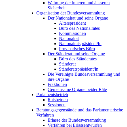
Wahrung der inneren und äusseren
Sicherheit
Organisation der Bundesversammlung
Der Nationalrat und seine Organe
Alterspräsident
Büro des Nationalrates
Kommissionen
Nationalrat
Nationalratspräsident/In
Provisorisches Büro
Der Ständerat und seine Organe
Büro des Ständerates
Ständerat
Ständeratspräsident/In
Die Vereinigte Bundesversammlung und
ihre Organe
Fraktionen
Gemeinsame Organe beider Räte
Parlamentsbetrieb
Ratsbetrieb
Sessionen
Beratungsgegenstände und das Parlamentarische
Verfahren
Erlasse der Bundesversammlung
Verfahren bei Erlassentwürfen