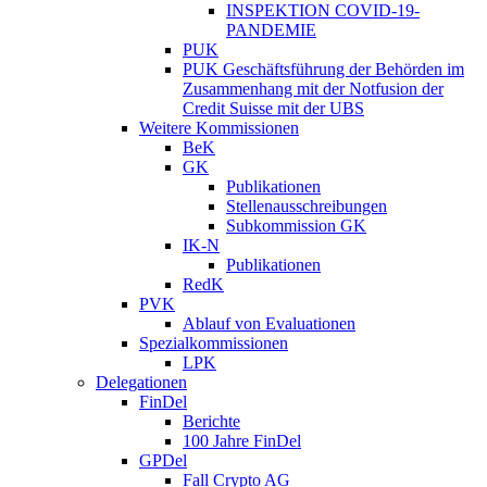
INSPEKTION COVID-19-
PANDEMIE
PUK
PUK Geschäftsführung der Behörden im
Zusammenhang mit der Notfusion der
Credit Suisse mit der UBS
Weitere Kommissionen
BeK
GK
Publikationen
Stellenausschreibungen
Subkommission GK
IK-N
Publikationen
RedK
PVK
Ablauf von Evaluationen
Spezialkommissionen
LPK
Delegationen
FinDel
Berichte
100 Jahre FinDel
GPDel
Fall Crypto AG