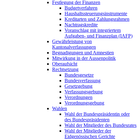
Festlegung der Finanzen
Budgetverfahren
Haushaltssteuerungsinstrumente
Kreditarten und Zahlungsrahmen
Nachtragskredite
Voranschlag mit integriertem
Aufgaben- und Finanzplan (IAFP)
Gewährleistung von
Kantonalverfassungen
Begnadigungen und Amnestien
Mitwirkung in der Aussenpolitik
Oberaufsicht
Rechtsetzung
Bundesgesetze
Bundesverfassung
Gesetzgebung
Verfassungsgebung
Verordnungen
Verordnungsgebung
Wahlen
Wahl der Bundespräsidentin oder
des Bundespräsidenten
Wahl der Mitglieder des Bundesrates
Wahl der Mitglieder der
Eidgenössischen Gerichte