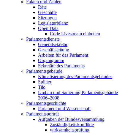
Fakten und Zahlen
Räte
Geschäfte
Sitzungen
Legislaturbilanz
Open Data
Code Livestream einbetten
Parlamentsdienste
Generalsekretär
Geschäftsleitung
Arbeiten für das Parlament
Organigramm
Sekretäre des Parlaments
Parlamentsgebäude
Klimatisierung des Parlamentsgebäudes
Splitter
Tilo
Umbau und Sanierung Parlamentsgebäude
2006–2008
Parlamentsgeschichte
Parlament und Wissenschaft
Parlamentsporträt
Aufgaben der Bundesversammlung
Zuständigkeitskonflikte
wirksamkeitsprüfung