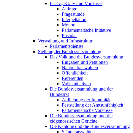
Pa. Iv., Kt. Iv und Vorstösse
Anfrage
Fragestunde
Interpellation
Motion
Parlamentarische Initiative
Postulat
Verwaltung und Infrastruktur
Parlamentsdienste
Stellung der Bundesversammlung
Das Volk und die Bundesversammlung
Eingaben und Petitionen
Nationalratswahlen
Öffentlichkeit
Referenden
Volksinitiativen
Die Bundesversammlung und der
Bundesrat
Aufhebung der Immunität
Feststellung der Amtsunfähigkeit
Parlamentarische Vorstösse
Die Bundesversammlung und die
eidgenössischen Gerichte
Die Kantone und die Bundesversammlung
Ständeratswahlen