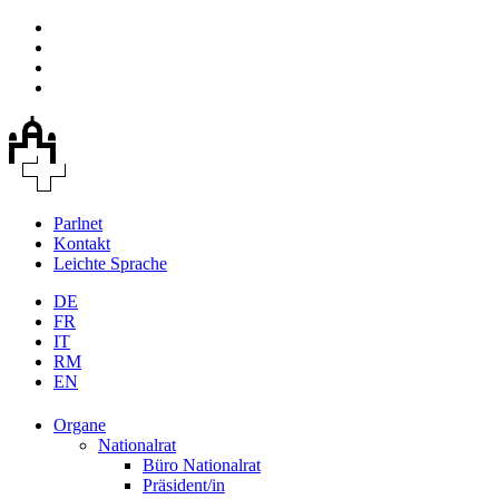
Parlnet
Kontakt
Leichte Sprache
DE
FR
IT
RM
EN
Organe
Nationalrat
Büro Nationalrat
Präsident/in