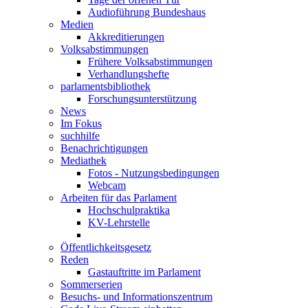
Audioführung Bundeshaus
Medien
Akkreditierungen
Volksabstimmungen
Frühere Volksabstimmungen
Verhandlungshefte
parlamentsbibliothek
Forschungsunterstützung
News
Im Fokus
suchhilfe
Benachrichtigungen
Mediathek
Fotos - Nutzungsbedingungen
Webcam
Arbeiten für das Parlament
Hochschulpraktika
KV-Lehrstelle
Öffentlichkeitsgesetz
Reden
Gastauftritte im Parlament
Sommerserien
Besuchs- und Informationszentrum