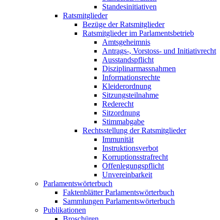
Standesinitiativen
Ratsmitglieder
Bezüge der Ratsmitglieder
Ratsmitglieder im Parlamentsbetrieb
Amtsgeheimnis
Antrags-, Vorstoss- und Initiativrecht
Ausstandspflicht
Disziplinarmassnahmen
Informationsrechte
Kleiderordnung
Sitzungsteilnahme
Rederecht
Sitzordnung
Stimmabgabe
Rechtsstellung der Ratsmitglieder
Immunität
Instruktionsverbot
Korruptionsstrafrecht
Offenlegungspflicht
Unvereinbarkeit
Parlamentswörterbuch
Faktenblätter Parlamentswörterbuch
Sammlungen Parlamentswörterbuch
Publikationen
Broschüren