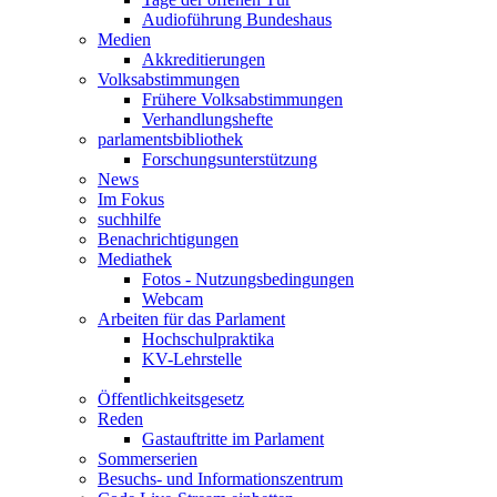
Audioführung Bundeshaus
Medien
Akkreditierungen
Volksabstimmungen
Frühere Volksabstimmungen
Verhandlungshefte
parlamentsbibliothek
Forschungsunterstützung
News
Im Fokus
suchhilfe
Benachrichtigungen
Mediathek
Fotos - Nutzungsbedingungen
Webcam
Arbeiten für das Parlament
Hochschulpraktika
KV-Lehrstelle
Öffentlichkeitsgesetz
Reden
Gastauftritte im Parlament
Sommerserien
Besuchs- und Informationszentrum