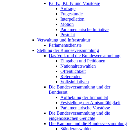
Pa. Iv., Kt. Iv und Vorstösse
Anfrage
Fragestunde
Interpellation
Motion
Parlamentarische Initiative
Postulat
Verwaltung und Infrastruktur
Parlamentsdienste
Stellung der Bundesversammlung
Das Volk und die Bundesversammlung
Eingaben und Petitionen
Nationalratswahlen
Öffentlichkeit
Referenden
Volksinitiativen
Die Bundesversammlung und der
Bundesrat
Aufhebung der Immunität
Feststellung der Amtsunfähigkeit
Parlamentarische Vorstösse
Die Bundesversammlung und die
eidgenössischen Gerichte
Die Kantone und die Bundesversammlung
Ständeratswahlen