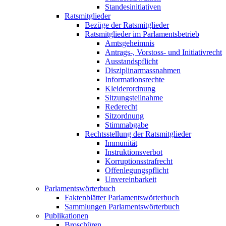
Standesinitiativen
Ratsmitglieder
Bezüge der Ratsmitglieder
Ratsmitglieder im Parlamentsbetrieb
Amtsgeheimnis
Antrags-, Vorstoss- und Initiativrecht
Ausstandspflicht
Disziplinarmassnahmen
Informationsrechte
Kleiderordnung
Sitzungsteilnahme
Rederecht
Sitzordnung
Stimmabgabe
Rechtsstellung der Ratsmitglieder
Immunität
Instruktionsverbot
Korruptionsstrafrecht
Offenlegungspflicht
Unvereinbarkeit
Parlamentswörterbuch
Faktenblätter Parlamentswörterbuch
Sammlungen Parlamentswörterbuch
Publikationen
Broschüren