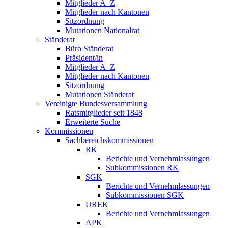
Mitglieder A–Z
Mitglieder nach Kantonen
Sitzordnung
Mutationen Nationalrat
Ständerat
Büro Ständerat
Präsident/in
Mitglieder A–Z
Mitglieder nach Kantonen
Sitzordnung
Mutationen Ständerat
Vereinigte Bundesversammlung
Ratsmitglieder seit 1848
Erweiterte Suche
Kommissionen
Sachbereichskommissionen
RK
Berichte und Vernehmlassungen
Subkommissionen RK
SGK
Berichte und Vernehmlassungen
Subkommissionen SGK
UREK
Berichte und Vernehmlassungen
APK