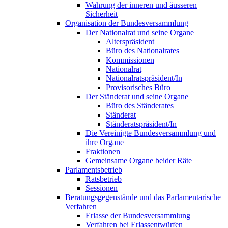
Wahrung der inneren und äusseren
Sicherheit
Organisation der Bundesversammlung
Der Nationalrat und seine Organe
Alterspräsident
Büro des Nationalrates
Kommissionen
Nationalrat
Nationalratspräsident/In
Provisorisches Büro
Der Ständerat und seine Organe
Büro des Ständerates
Ständerat
Ständeratspräsident/In
Die Vereinigte Bundesversammlung und
ihre Organe
Fraktionen
Gemeinsame Organe beider Räte
Parlamentsbetrieb
Ratsbetrieb
Sessionen
Beratungsgegenstände und das Parlamentarische
Verfahren
Erlasse der Bundesversammlung
Verfahren bei Erlassentwürfen