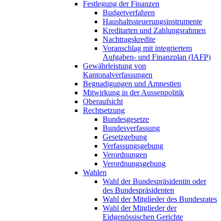
Festlegung der Finanzen
Budgetverfahren
Haushaltssteuerungsinstrumente
Kreditarten und Zahlungsrahmen
Nachtragskredite
Voranschlag mit integriertem
Aufgaben- und Finanzplan (IAFP)
Gewährleistung von
Kantonalverfassungen
Begnadigungen und Amnestien
Mitwirkung in der Aussenpolitik
Oberaufsicht
Rechtsetzung
Bundesgesetze
Bundesverfassung
Gesetzgebung
Verfassungsgebung
Verordnungen
Verordnungsgebung
Wahlen
Wahl der Bundespräsidentin oder
des Bundespräsidenten
Wahl der Mitglieder des Bundesrates
Wahl der Mitglieder der
Eidgenössischen Gerichte