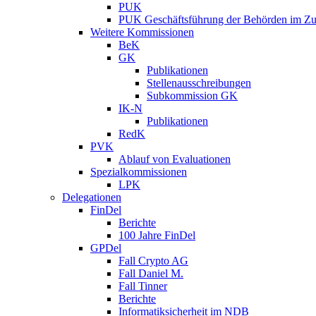
PUK
PUK Geschäftsführung der Behörden im Zus
Weitere Kommissionen
BeK
GK
Publikationen
Stellenausschreibungen
Subkommission GK
IK-N
Publikationen
RedK
PVK
Ablauf von Evaluationen
Spezialkommissionen
LPK
Delegationen
FinDel
Berichte
100 Jahre FinDel
GPDel
Fall Crypto AG
Fall Daniel M.
Fall Tinner
Berichte
Informatiksicherheit ­im NDB