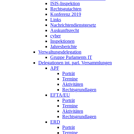
ISIS-Inspektion
Rechtsgutachten
Konferenz 2019
Links
Nachrichtendienstgesetz
Auskunftsrecht
cyber
Inspektionen
Jahresberichte
Verwaltungsdelegation
Gruppe Parlaments IT
Delegationen int. parl. Versammlungen
APF
Porträt
Termine
Aktivitäten
Rechtsgrundlagen
EFTA/EU
Porträt
Termine
Aktivitäten
Rechtsgrundlagen
ERD
Porträt
Termine