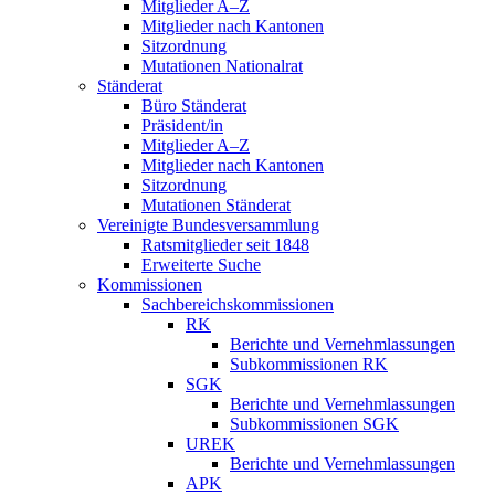
Mitglieder A–Z
Mitglieder nach Kantonen
Sitzordnung
Mutationen Nationalrat
Ständerat
Büro Ständerat
Präsident/in
Mitglieder A–Z
Mitglieder nach Kantonen
Sitzordnung
Mutationen Ständerat
Vereinigte Bundesversammlung
Ratsmitglieder seit 1848
Erweiterte Suche
Kommissionen
Sachbereichskommissionen
RK
Berichte und Vernehmlassungen
Subkommissionen RK
SGK
Berichte und Vernehmlassungen
Subkommissionen SGK
UREK
Berichte und Vernehmlassungen
APK