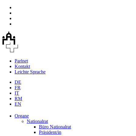
Parlnet
Kontakt
Leichte Sprache
DE
FR
IT
RM
EN
Organe
Nationalrat
Büro Nationalrat
Präsident/in