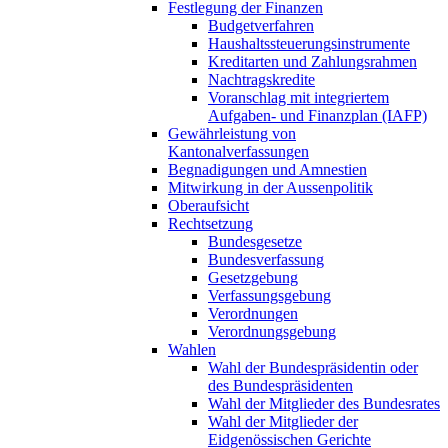
Festlegung der Finanzen
Budgetverfahren
Haushaltssteuerungsinstrumente
Kreditarten und Zahlungsrahmen
Nachtragskredite
Voranschlag mit integriertem
Aufgaben- und Finanzplan (IAFP)
Gewährleistung von
Kantonalverfassungen
Begnadigungen und Amnestien
Mitwirkung in der Aussenpolitik
Oberaufsicht
Rechtsetzung
Bundesgesetze
Bundesverfassung
Gesetzgebung
Verfassungsgebung
Verordnungen
Verordnungsgebung
Wahlen
Wahl der Bundespräsidentin oder
des Bundespräsidenten
Wahl der Mitglieder des Bundesrates
Wahl der Mitglieder der
Eidgenössischen Gerichte