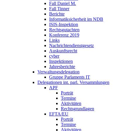
Fall Daniel M.
Fall Tinner
Berichte
Informatiksicherheit ­im NDB
ISIS-Inspektion
Rechtsgutachten
Konferenz 2019
Links
Nachrichtendienstgesetz
Auskunftsrecht
cyber
Inspektionen
Jahresberichte
Verwaltungsdelegation
Gruppe Parlaments IT
Delegationen int. parl. Versammlungen
APF
Porträt
Termine
Aktivitäten
Rechtsgrundlagen
EFTA/EU
Porträt
Termine
Aktivitäten