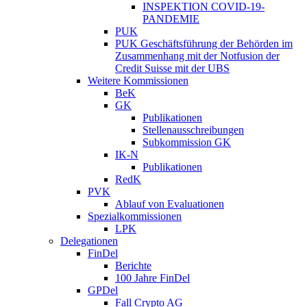
INSPEKTION COVID-19-
PANDEMIE
PUK
PUK Geschäftsführung der Behörden im
Zusammenhang mit der Notfusion der
Credit Suisse mit der UBS
Weitere Kommissionen
BeK
GK
Publikationen
Stellenausschreibungen
Subkommission GK
IK-N
Publikationen
RedK
PVK
Ablauf von Evaluationen
Spezialkommissionen
LPK
Delegationen
FinDel
Berichte
100 Jahre FinDel
GPDel
Fall Crypto AG