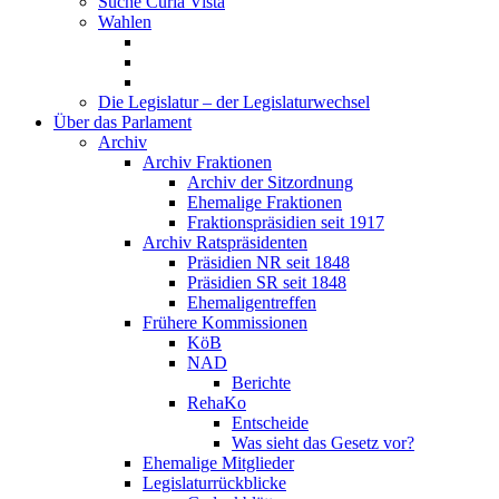
Suche Curia Vista
Wahlen
Die Legislatur – der Legislaturwechsel
Über das Parlament
Archiv
Archiv Fraktionen
Archiv der Sitzordnung
Ehemalige Fraktionen
Fraktionspräsidien seit 1917
Archiv Ratspräsidenten
Präsidien NR seit 1848
Präsidien SR seit 1848
Ehemaligentreffen
Frühere Kommissionen
KöB
NAD
Berichte
RehaKo
Entscheide
Was sieht das Gesetz vor?
Ehemalige Mitglieder
Legislaturrückblicke