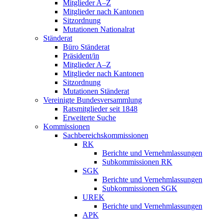
Mitglieder A–Z
Mitglieder nach Kantonen
Sitzordnung
Mutationen Nationalrat
Ständerat
Büro Ständerat
Präsident/in
Mitglieder A–Z
Mitglieder nach Kantonen
Sitzordnung
Mutationen Ständerat
Vereinigte Bundesversammlung
Ratsmitglieder seit 1848
Erweiterte Suche
Kommissionen
Sachbereichskommissionen
RK
Berichte und Vernehmlassungen
Subkommissionen RK
SGK
Berichte und Vernehmlassungen
Subkommissionen SGK
UREK
Berichte und Vernehmlassungen
APK