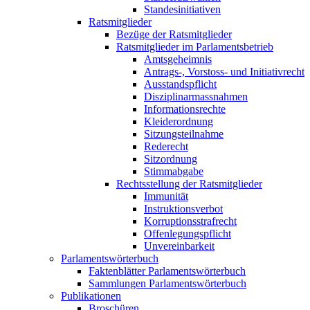
Standesinitiativen
Ratsmitglieder
Bezüge der Ratsmitglieder
Ratsmitglieder im Parlamentsbetrieb
Amtsgeheimnis
Antrags-, Vorstoss- und Initiativrecht
Ausstandspflicht
Disziplinarmassnahmen
Informationsrechte
Kleiderordnung
Sitzungsteilnahme
Rederecht
Sitzordnung
Stimmabgabe
Rechtsstellung der Ratsmitglieder
Immunität
Instruktionsverbot
Korruptionsstrafrecht
Offenlegungspflicht
Unvereinbarkeit
Parlamentswörterbuch
Faktenblätter Parlamentswörterbuch
Sammlungen Parlamentswörterbuch
Publikationen
Broschüren