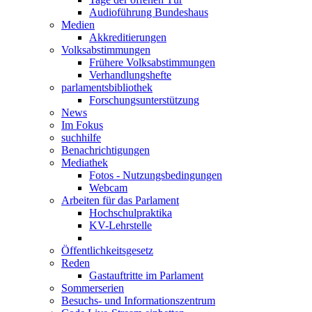
Audioführung Bundeshaus
Medien
Akkreditierungen
Volksabstimmungen
Frühere Volksabstimmungen
Verhandlungshefte
parlamentsbibliothek
Forschungsunterstützung
News
Im Fokus
suchhilfe
Benachrichtigungen
Mediathek
Fotos - Nutzungsbedingungen
Webcam
Arbeiten für das Parlament
Hochschulpraktika
KV-Lehrstelle
Öffentlichkeitsgesetz
Reden
Gastauftritte im Parlament
Sommerserien
Besuchs- und Informationszentrum