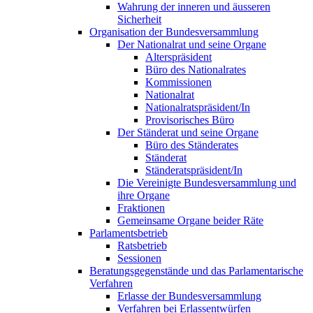
Wahrung der inneren und äusseren
Sicherheit
Organisation der Bundesversammlung
Der Nationalrat und seine Organe
Alterspräsident
Büro des Nationalrates
Kommissionen
Nationalrat
Nationalratspräsident/In
Provisorisches Büro
Der Ständerat und seine Organe
Büro des Ständerates
Ständerat
Ständeratspräsident/In
Die Vereinigte Bundesversammlung und
ihre Organe
Fraktionen
Gemeinsame Organe beider Räte
Parlamentsbetrieb
Ratsbetrieb
Sessionen
Beratungsgegenstände und das Parlamentarische
Verfahren
Erlasse der Bundesversammlung
Verfahren bei Erlassentwürfen