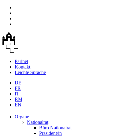
Parlnet
Kontakt
Leichte Sprache
DE
FR
IT
RM
EN
Organe
Nationalrat
Büro Nationalrat
Präsident/in