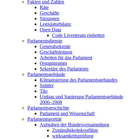
Fakten und Zahlen
Räte
Geschäfte
Sitzungen
Legislaturbilanz
Open Data
Code Livestream einbetten
Parlamentsdienste
Generalsekretär
Geschäftsleitung
Arbeiten für das Parlament
Organigramm
Sekretäre des Parlaments
Parlamentsgebäude
Klimatisierung des Parlamentsgebäudes
Splitter
Tilo
Umbau und Sanierung Parlamentsgebäude
2006–2008
Parlamentsgeschichte
Parlament und Wissenschaft
Parlamentsporträt
Aufgaben der Bundesversammlung
Zuständigkeitskonflikte
wirksamkeitsprüfung