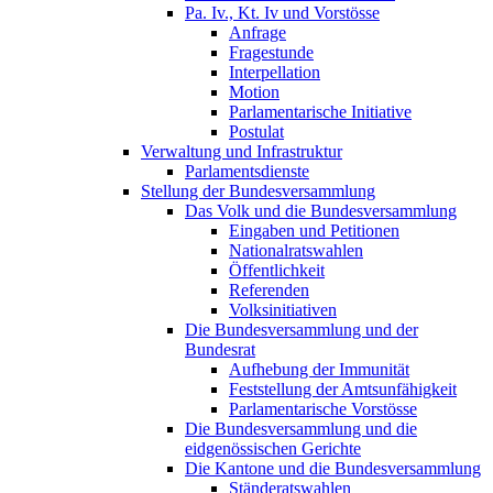
Pa. Iv., Kt. Iv und Vorstösse
Anfrage
Fragestunde
Interpellation
Motion
Parlamentarische Initiative
Postulat
Verwaltung und Infrastruktur
Parlamentsdienste
Stellung der Bundesversammlung
Das Volk und die Bundesversammlung
Eingaben und Petitionen
Nationalratswahlen
Öffentlichkeit
Referenden
Volksinitiativen
Die Bundesversammlung und der
Bundesrat
Aufhebung der Immunität
Feststellung der Amtsunfähigkeit
Parlamentarische Vorstösse
Die Bundesversammlung und die
eidgenössischen Gerichte
Die Kantone und die Bundesversammlung
Ständeratswahlen