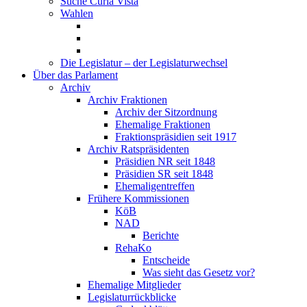
Suche Curia Vista
Wahlen
Die Legislatur – der Legislaturwechsel
Über das Parlament
Archiv
Archiv Fraktionen
Archiv der Sitzordnung
Ehemalige Fraktionen
Fraktionspräsidien seit 1917
Archiv Ratspräsidenten
Präsidien NR seit 1848
Präsidien SR seit 1848
Ehemaligentreffen
Frühere Kommissionen
KöB
NAD
Berichte
RehaKo
Entscheide
Was sieht das Gesetz vor?
Ehemalige Mitglieder
Legislaturrückblicke