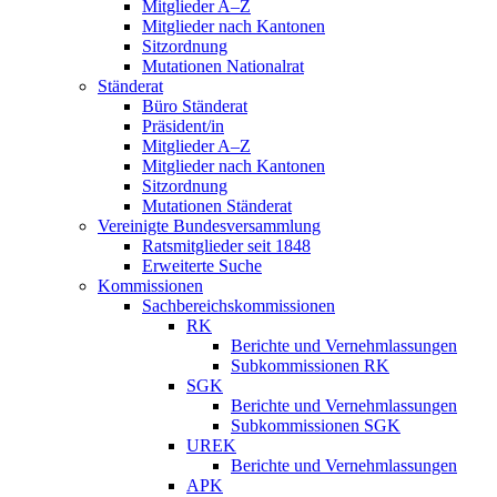
Mitglieder A–Z
Mitglieder nach Kantonen
Sitzordnung
Mutationen Nationalrat
Ständerat
Büro Ständerat
Präsident/in
Mitglieder A–Z
Mitglieder nach Kantonen
Sitzordnung
Mutationen Ständerat
Vereinigte Bundesversammlung
Ratsmitglieder seit 1848
Erweiterte Suche
Kommissionen
Sachbereichskommissionen
RK
Berichte und Vernehmlassungen
Subkommissionen RK
SGK
Berichte und Vernehmlassungen
Subkommissionen SGK
UREK
Berichte und Vernehmlassungen
APK