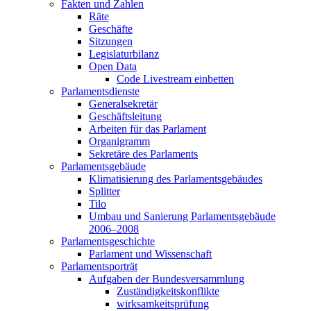
Fakten und Zahlen
Räte
Geschäfte
Sitzungen
Legislaturbilanz
Open Data
Code Livestream einbetten
Parlamentsdienste
Generalsekretär
Geschäftsleitung
Arbeiten für das Parlament
Organigramm
Sekretäre des Parlaments
Parlamentsgebäude
Klimatisierung des Parlamentsgebäudes
Splitter
Tilo
Umbau und Sanierung Parlamentsgebäude
2006–2008
Parlamentsgeschichte
Parlament und Wissenschaft
Parlamentsporträt
Aufgaben der Bundesversammlung
Zuständigkeitskonflikte
wirksamkeitsprüfung