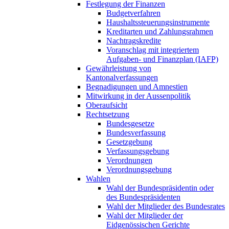
Festlegung der Finanzen
Budgetverfahren
Haushaltssteuerungsinstrumente
Kreditarten und Zahlungsrahmen
Nachtragskredite
Voranschlag mit integriertem
Aufgaben- und Finanzplan (IAFP)
Gewährleistung von
Kantonalverfassungen
Begnadigungen und Amnestien
Mitwirkung in der Aussenpolitik
Oberaufsicht
Rechtsetzung
Bundesgesetze
Bundesverfassung
Gesetzgebung
Verfassungsgebung
Verordnungen
Verordnungsgebung
Wahlen
Wahl der Bundespräsidentin oder
des Bundespräsidenten
Wahl der Mitglieder des Bundesrates
Wahl der Mitglieder der
Eidgenössischen Gerichte