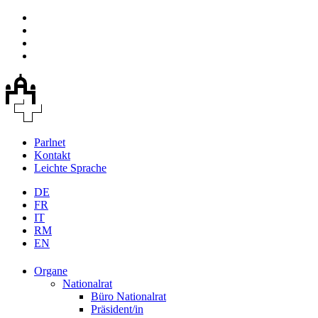
Parlnet
Kontakt
Leichte Sprache
DE
FR
IT
RM
EN
Organe
Nationalrat
Büro Nationalrat
Präsident/in