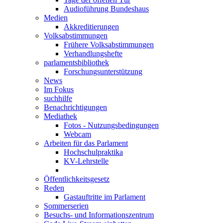
Audioführung Bundeshaus
Medien
Akkreditierungen
Volksabstimmungen
Frühere Volksabstimmungen
Verhandlungshefte
parlamentsbibliothek
Forschungsunterstützung
News
Im Fokus
suchhilfe
Benachrichtigungen
Mediathek
Fotos - Nutzungsbedingungen
Webcam
Arbeiten für das Parlament
Hochschulpraktika
KV-Lehrstelle
Öffentlichkeitsgesetz
Reden
Gastauftritte im Parlament
Sommerserien
Besuchs- und Informationszentrum