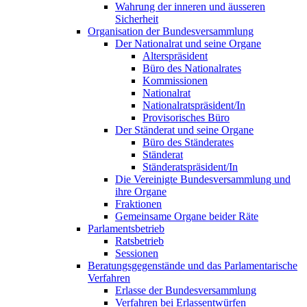
Wahrung der inneren und äusseren
Sicherheit
Organisation der Bundesversammlung
Der Nationalrat und seine Organe
Alterspräsident
Büro des Nationalrates
Kommissionen
Nationalrat
Nationalratspräsident/In
Provisorisches Büro
Der Ständerat und seine Organe
Büro des Ständerates
Ständerat
Ständeratspräsident/In
Die Vereinigte Bundesversammlung und
ihre Organe
Fraktionen
Gemeinsame Organe beider Räte
Parlamentsbetrieb
Ratsbetrieb
Sessionen
Beratungsgegenstände und das Parlamentarische
Verfahren
Erlasse der Bundesversammlung
Verfahren bei Erlassentwürfen