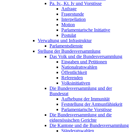
Pa. Iv., Kt. Iv und Vorstösse
Anfrage
Fragestunde
Interpellation
Motion
Parlamentarische Initiative
Postulat
Verwaltung und Infrastruktur
Parlamentsdienste
Stellung der Bundesversammlung
Das Volk und die Bundesversammlung
Eingaben und Petitionen
Nationalratswahlen
Öffentlichkeit
Referenden
Volksinitiativen
Die Bundesversammlung und der
Bundesrat
Aufhebung der Immunität
Feststellung der Amtsunfähigkeit
Parlamentarische Vorstösse
Die Bundesversammlung und die
eidgenössischen Gerichte
Die Kantone und die Bundesversammlung
Ständeratswahlen