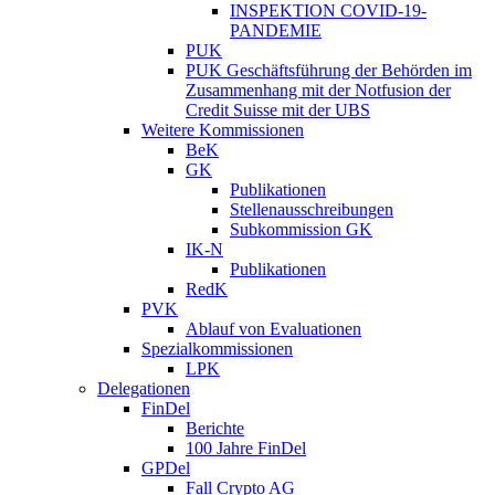
INSPEKTION COVID-19-
PANDEMIE
PUK
PUK Geschäftsführung der Behörden im
Zusammenhang mit der Notfusion der
Credit Suisse mit der UBS
Weitere Kommissionen
BeK
GK
Publikationen
Stellenausschreibungen
Subkommission GK
IK-N
Publikationen
RedK
PVK
Ablauf von Evaluationen
Spezialkommissionen
LPK
Delegationen
FinDel
Berichte
100 Jahre FinDel
GPDel
Fall Crypto AG