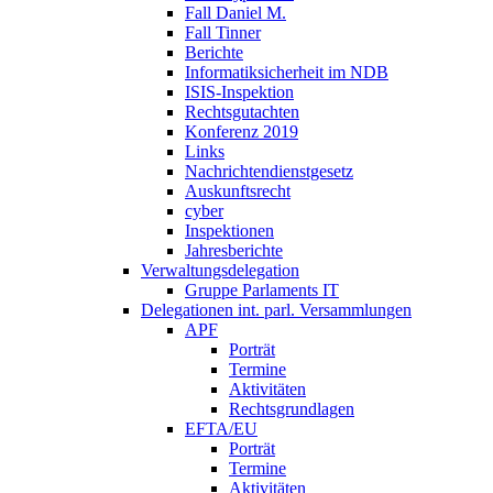
Fall Daniel M.
Fall Tinner
Berichte
Informatiksicherheit ­im NDB
ISIS-Inspektion
Rechtsgutachten
Konferenz 2019
Links
Nachrichtendienstgesetz
Auskunftsrecht
cyber
Inspektionen
Jahresberichte
Verwaltungsdelegation
Gruppe Parlaments IT
Delegationen int. parl. Versammlungen
APF
Porträt
Termine
Aktivitäten
Rechtsgrundlagen
EFTA/EU
Porträt
Termine
Aktivitäten