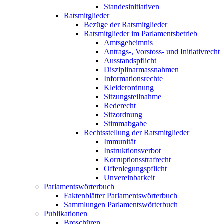
Standesinitiativen
Ratsmitglieder
Bezüge der Ratsmitglieder
Ratsmitglieder im Parlamentsbetrieb
Amtsgeheimnis
Antrags-, Vorstoss- und Initiativrecht
Ausstandspflicht
Disziplinarmassnahmen
Informationsrechte
Kleiderordnung
Sitzungsteilnahme
Rederecht
Sitzordnung
Stimmabgabe
Rechtsstellung der Ratsmitglieder
Immunität
Instruktionsverbot
Korruptionsstrafrecht
Offenlegungspflicht
Unvereinbarkeit
Parlamentswörterbuch
Faktenblätter Parlamentswörterbuch
Sammlungen Parlamentswörterbuch
Publikationen
Broschüren