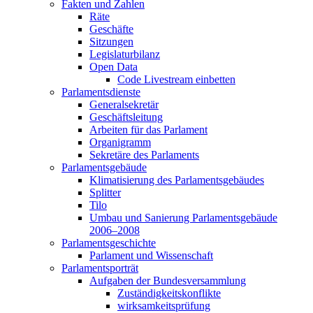
Fakten und Zahlen
Räte
Geschäfte
Sitzungen
Legislaturbilanz
Open Data
Code Livestream einbetten
Parlamentsdienste
Generalsekretär
Geschäftsleitung
Arbeiten für das Parlament
Organigramm
Sekretäre des Parlaments
Parlamentsgebäude
Klimatisierung des Parlamentsgebäudes
Splitter
Tilo
Umbau und Sanierung Parlamentsgebäude
2006–2008
Parlamentsgeschichte
Parlament und Wissenschaft
Parlamentsporträt
Aufgaben der Bundesversammlung
Zuständigkeitskonflikte
wirksamkeitsprüfung