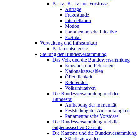
Pa. Iv., Kt. Iv und Vorstösse
Anfrage
Fragestunde
Interpellation
Motion
Parlamentarische Initiative
Postulat
Verwaltung und Infrastruktur
Parlamentsdienste
Stellung der Bundesversammlung
Das Volk und die Bundesversammlung
Eingaben und Petitionen
Nationalratswahlen
Öffentlichkeit
Referenden
Volksinitiativen
Die Bundesversammlung und der
Bundesrat
Aufhebung der Immunität
Feststellung der Amtsunfähigkeit
Parlamentarische Vorstösse
Die Bundesversammlung und die
eidgenössischen Gerichte
Die Kantone und die Bundesversammlung
Ständeratswahlen