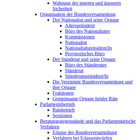
Wahrung der inneren und äusseren
Sicherheit
Organisation der Bundesversammlung
Der Nationalrat und seine Organe
Alterspräsident
Büro des Nationalrates
Kommissionen
Nationalrat
Nationalratspräsident/In
Provisorisches Büro
Der Ständerat und seine Organe
Büro des Ständerates
Ständerat
Ständeratspräsident/In
Die Vereinigte Bundesversammlung und
ihre Organe
Fraktionen
Gemeinsame Organe beider Räte
Parlamentsbetrieb
Ratsbetrieb
Sessionen
Beratungsgegenstände und das Parlamentarische
Verfahren
Erlasse der Bundesversammlung
Verfahren bei Erlassentwürfen