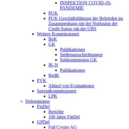
INSPEKTION COVID-19-
PANDEMIE
PUK
PUK Geschäftsführung der Behörden im
Zusammenhang mit der Notfusion der
Credit Suisse mit der UBS
Weitere Kommissionen
BeK
GK
Publikationen
Stellenausschreibungen
Subkommission GK
IK-N
Publikationen
RedK
PVK
Ablauf von Evaluationen
Spezialkommissionen
LPK
Delegationen
FinDel
Berichte
100 Jahre FinDel
GPDel
Fall Crypto AG