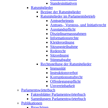
Standesinitiativen
Ratsmitglieder
Bezüge der Ratsmitglieder
Ratsmitglieder im Parlamentsbetrieb
Amtsgeheimnis
Antrags-, Vorstoss- und Initiativrecht
Ausstandspflicht
Disziplinarmassnahmen
Informationsrechte
Kleiderordnung
Sitzungsteilnahme
Rederecht
Sitzordnung
Stimmabgabe
Rechtsstellung der Ratsmitglieder
Immunität
Instruktionsverbot
Korruptionsstrafrecht
Offenlegungspflicht
Unvereinbarkeit
Parlamentswörterbuch
Faktenblätter Parlamentswörterbuch
Sammlungen Parlamentswörterbuch
Publikationen
Broschüren