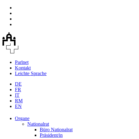
Parlnet
Kontakt
Leichte Sprache
DE
FR
IT
RM
EN
Organe
Nationalrat
Büro Nationalrat
Präsident/in