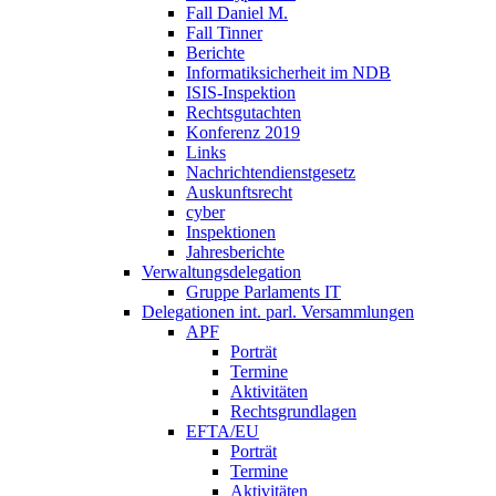
Fall Daniel M.
Fall Tinner
Berichte
Informatiksicherheit ­im NDB
ISIS-Inspektion
Rechtsgutachten
Konferenz 2019
Links
Nachrichtendienstgesetz
Auskunftsrecht
cyber
Inspektionen
Jahresberichte
Verwaltungsdelegation
Gruppe Parlaments IT
Delegationen int. parl. Versammlungen
APF
Porträt
Termine
Aktivitäten
Rechtsgrundlagen
EFTA/EU
Porträt
Termine
Aktivitäten