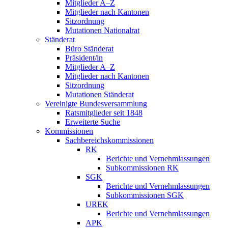
Mitglieder A–Z
Mitglieder nach Kantonen
Sitzordnung
Mutationen Nationalrat
Ständerat
Büro Ständerat
Präsident/in
Mitglieder A–Z
Mitglieder nach Kantonen
Sitzordnung
Mutationen Ständerat
Vereinigte Bundesversammlung
Ratsmitglieder seit 1848
Erweiterte Suche
Kommissionen
Sachbereichskommissionen
RK
Berichte und Vernehmlassungen
Subkommissionen RK
SGK
Berichte und Vernehmlassungen
Subkommissionen SGK
UREK
Berichte und Vernehmlassungen
APK