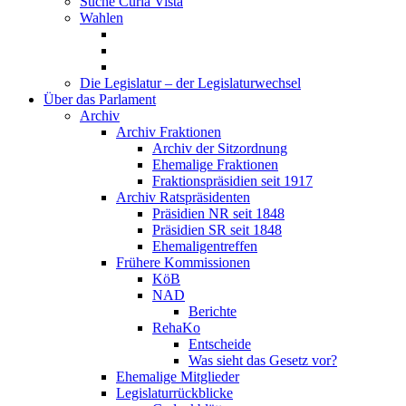
Suche Curia Vista
Wahlen
Die Legislatur – der Legislaturwechsel
Über das Parlament
Archiv
Archiv Fraktionen
Archiv der Sitzordnung
Ehemalige Fraktionen
Fraktionspräsidien seit 1917
Archiv Ratspräsidenten
Präsidien NR seit 1848
Präsidien SR seit 1848
Ehemaligentreffen
Frühere Kommissionen
KöB
NAD
Berichte
RehaKo
Entscheide
Was sieht das Gesetz vor?
Ehemalige Mitglieder
Legislaturrückblicke