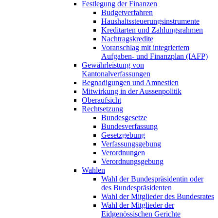
Festlegung der Finanzen
Budgetverfahren
Haushaltssteuerungsinstrumente
Kreditarten und Zahlungsrahmen
Nachtragskredite
Voranschlag mit integriertem
Aufgaben- und Finanzplan (IAFP)
Gewährleistung von
Kantonalverfassungen
Begnadigungen und Amnestien
Mitwirkung in der Aussenpolitik
Oberaufsicht
Rechtsetzung
Bundesgesetze
Bundesverfassung
Gesetzgebung
Verfassungsgebung
Verordnungen
Verordnungsgebung
Wahlen
Wahl der Bundespräsidentin oder
des Bundespräsidenten
Wahl der Mitglieder des Bundesrates
Wahl der Mitglieder der
Eidgenössischen Gerichte