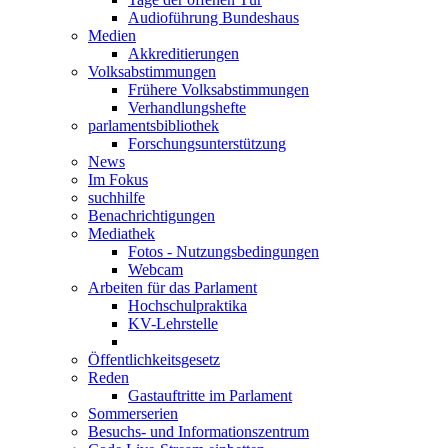
Audioführung Bundeshaus
Medien
Akkreditierungen
Volksabstimmungen
Frühere Volksabstimmungen
Verhandlungshefte
parlamentsbibliothek
Forschungsunterstützung
News
Im Fokus
suchhilfe
Benachrichtigungen
Mediathek
Fotos - Nutzungsbedingungen
Webcam
Arbeiten für das Parlament
Hochschulpraktika
KV-Lehrstelle
Öffentlichkeitsgesetz
Reden
Gastauftritte im Parlament
Sommerserien
Besuchs- und Informationszentrum