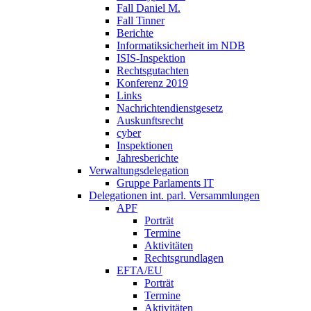
Fall Daniel M.
Fall Tinner
Berichte
Informatiksicherheit ­im NDB
ISIS-Inspektion
Rechtsgutachten
Konferenz 2019
Links
Nachrichtendienstgesetz
Auskunftsrecht
cyber
Inspektionen
Jahresberichte
Verwaltungsdelegation
Gruppe Parlaments IT
Delegationen int. parl. Versammlungen
APF
Porträt
Termine
Aktivitäten
Rechtsgrundlagen
EFTA/EU
Porträt
Termine
Aktivitäten