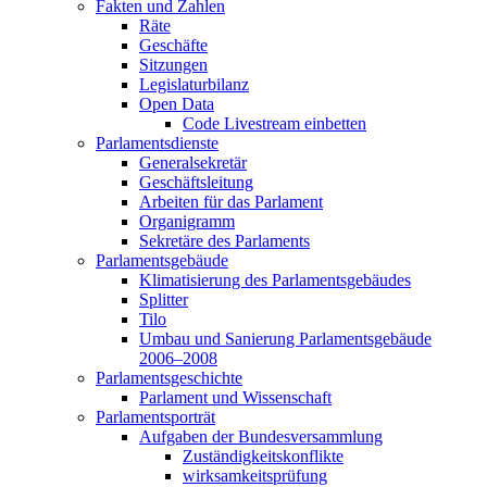
Fakten und Zahlen
Räte
Geschäfte
Sitzungen
Legislaturbilanz
Open Data
Code Livestream einbetten
Parlamentsdienste
Generalsekretär
Geschäftsleitung
Arbeiten für das Parlament
Organigramm
Sekretäre des Parlaments
Parlamentsgebäude
Klimatisierung des Parlamentsgebäudes
Splitter
Tilo
Umbau und Sanierung Parlamentsgebäude
2006–2008
Parlamentsgeschichte
Parlament und Wissenschaft
Parlamentsporträt
Aufgaben der Bundesversammlung
Zuständigkeitskonflikte
wirksamkeitsprüfung