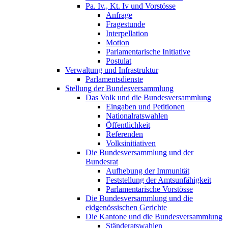
Pa. Iv., Kt. Iv und Vorstösse
Anfrage
Fragestunde
Interpellation
Motion
Parlamentarische Initiative
Postulat
Verwaltung und Infrastruktur
Parlamentsdienste
Stellung der Bundesversammlung
Das Volk und die Bundesversammlung
Eingaben und Petitionen
Nationalratswahlen
Öffentlichkeit
Referenden
Volksinitiativen
Die Bundesversammlung und der
Bundesrat
Aufhebung der Immunität
Feststellung der Amtsunfähigkeit
Parlamentarische Vorstösse
Die Bundesversammlung und die
eidgenössischen Gerichte
Die Kantone und die Bundesversammlung
Ständeratswahlen