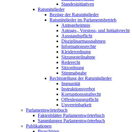
Standesinitiativen
Ratsmitglieder
Bezüge der Ratsmitglieder
Ratsmitglieder im Parlamentsbetrieb
Amtsgeheimnis
Antrags-, Vorstoss- und Initiativrecht
Ausstandspflicht
Disziplinarmassnahmen
Informationsrechte
Kleiderordnung
Sitzungsteilnahme
Rederecht
Sitzordnung
Stimmabgabe
Rechtsstellung der Ratsmitglieder
Immunität
Instruktionsverbot
Korruptionsstrafrecht
Offenlegungspflicht
Unvereinbarkeit
Parlamentswörterbuch
Faktenblätter Parlamentswörterbuch
Sammlungen Parlamentswörterbuch
Publikationen
Broschüren