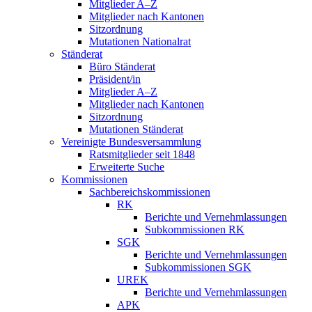
Mitglieder A–Z
Mitglieder nach Kantonen
Sitzordnung
Mutationen Nationalrat
Ständerat
Büro Ständerat
Präsident/in
Mitglieder A–Z
Mitglieder nach Kantonen
Sitzordnung
Mutationen Ständerat
Vereinigte Bundesversammlung
Ratsmitglieder seit 1848
Erweiterte Suche
Kommissionen
Sachbereichskommissionen
RK
Berichte und Vernehmlassungen
Subkommissionen RK
SGK
Berichte und Vernehmlassungen
Subkommissionen SGK
UREK
Berichte und Vernehmlassungen
APK