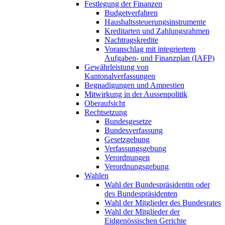
Festlegung der Finanzen
Budgetverfahren
Haushaltssteuerungsinstrumente
Kreditarten und Zahlungsrahmen
Nachtragskredite
Voranschlag mit integriertem
Aufgaben- und Finanzplan (IAFP)
Gewährleistung von
Kantonalverfassungen
Begnadigungen und Amnestien
Mitwirkung in der Aussenpolitik
Oberaufsicht
Rechtsetzung
Bundesgesetze
Bundesverfassung
Gesetzgebung
Verfassungsgebung
Verordnungen
Verordnungsgebung
Wahlen
Wahl der Bundespräsidentin oder
des Bundespräsidenten
Wahl der Mitglieder des Bundesrates
Wahl der Mitglieder der
Eidgenössischen Gerichte