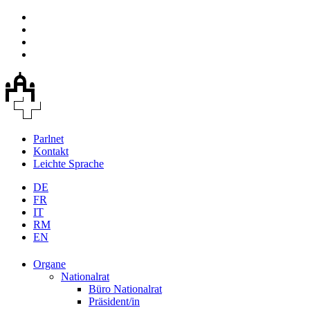
Parlnet
Kontakt
Leichte Sprache
DE
FR
IT
RM
EN
Organe
Nationalrat
Büro Nationalrat
Präsident/in