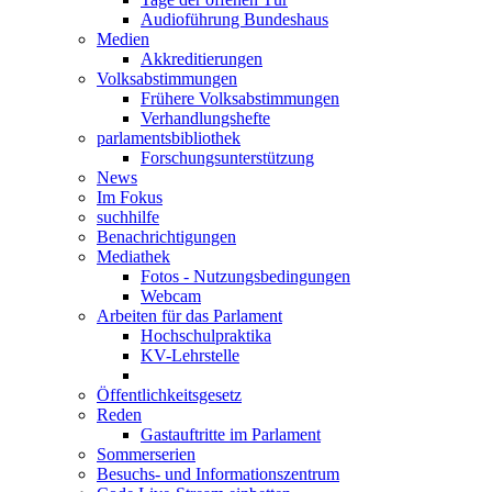
Audioführung Bundeshaus
Medien
Akkreditierungen
Volksabstimmungen
Frühere Volksabstimmungen
Verhandlungshefte
parlamentsbibliothek
Forschungsunterstützung
News
Im Fokus
suchhilfe
Benachrichtigungen
Mediathek
Fotos - Nutzungsbedingungen
Webcam
Arbeiten für das Parlament
Hochschulpraktika
KV-Lehrstelle
Öffentlichkeitsgesetz
Reden
Gastauftritte im Parlament
Sommerserien
Besuchs- und Informationszentrum