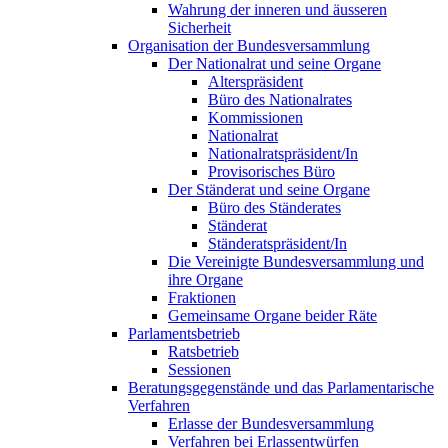
Wahrung der inneren und äusseren
Sicherheit
Organisation der Bundesversammlung
Der Nationalrat und seine Organe
Alterspräsident
Büro des Nationalrates
Kommissionen
Nationalrat
Nationalratspräsident/In
Provisorisches Büro
Der Ständerat und seine Organe
Büro des Ständerates
Ständerat
Ständeratspräsident/In
Die Vereinigte Bundesversammlung und
ihre Organe
Fraktionen
Gemeinsame Organe beider Räte
Parlamentsbetrieb
Ratsbetrieb
Sessionen
Beratungsgegenstände und das Parlamentarische
Verfahren
Erlasse der Bundesversammlung
Verfahren bei Erlassentwürfen