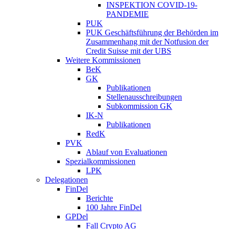
INSPEKTION COVID-19-
PANDEMIE
PUK
PUK Geschäftsführung der Behörden im
Zusammenhang mit der Notfusion der
Credit Suisse mit der UBS
Weitere Kommissionen
BeK
GK
Publikationen
Stellenausschreibungen
Subkommission GK
IK-N
Publikationen
RedK
PVK
Ablauf von Evaluationen
Spezialkommissionen
LPK
Delegationen
FinDel
Berichte
100 Jahre FinDel
GPDel
Fall Crypto AG