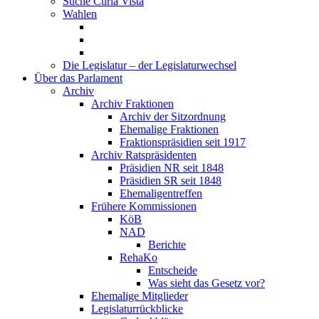
Suche Curia Vista
Wahlen
Die Legislatur – der Legislaturwechsel
Über das Parlament
Archiv
Archiv Fraktionen
Archiv der Sitzordnung
Ehemalige Fraktionen
Fraktionspräsidien seit 1917
Archiv Ratspräsidenten
Präsidien NR seit 1848
Präsidien SR seit 1848
Ehemaligentreffen
Frühere Kommissionen
KöB
NAD
Berichte
RehaKo
Entscheide
Was sieht das Gesetz vor?
Ehemalige Mitglieder
Legislaturrückblicke