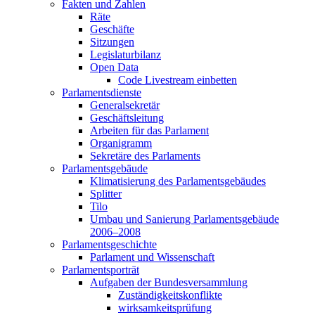
Fakten und Zahlen
Räte
Geschäfte
Sitzungen
Legislaturbilanz
Open Data
Code Livestream einbetten
Parlamentsdienste
Generalsekretär
Geschäftsleitung
Arbeiten für das Parlament
Organigramm
Sekretäre des Parlaments
Parlamentsgebäude
Klimatisierung des Parlamentsgebäudes
Splitter
Tilo
Umbau und Sanierung Parlamentsgebäude
2006–2008
Parlamentsgeschichte
Parlament und Wissenschaft
Parlamentsporträt
Aufgaben der Bundesversammlung
Zuständigkeitskonflikte
wirksamkeitsprüfung