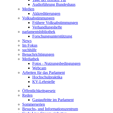
Audioführung Bundeshaus
Medien
Akkreditierungen
Volksabstimmungen
Frühere Volksabstimmungen
Verhandlungshefte
parlamentsbibliothek
Forschungsunterstützung
News
Im Fokus
suchhilfe
Benachrichtigungen
Mediathek
Fotos - Nutzungsbedingungen
Webcam
Arbeiten für das Parlament
Hochschulpraktika
KV-Lehrstelle
Öffentlichkeitsgesetz
Reden
Gastauftritte im Parlament
Sommerserien
Besuchs- und Informationszentrum