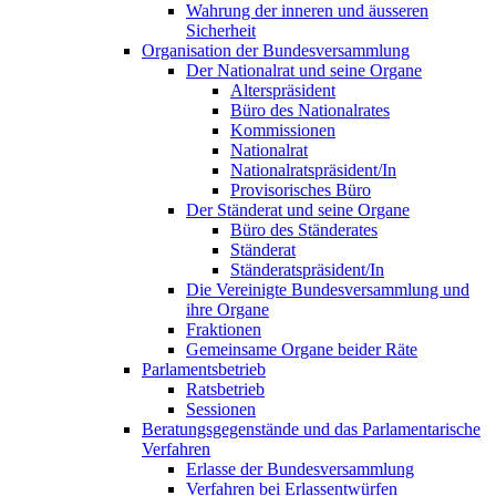
Wahrung der inneren und äusseren
Sicherheit
Organisation der Bundesversammlung
Der Nationalrat und seine Organe
Alterspräsident
Büro des Nationalrates
Kommissionen
Nationalrat
Nationalratspräsident/In
Provisorisches Büro
Der Ständerat und seine Organe
Büro des Ständerates
Ständerat
Ständeratspräsident/In
Die Vereinigte Bundesversammlung und
ihre Organe
Fraktionen
Gemeinsame Organe beider Räte
Parlamentsbetrieb
Ratsbetrieb
Sessionen
Beratungsgegenstände und das Parlamentarische
Verfahren
Erlasse der Bundesversammlung
Verfahren bei Erlassentwürfen