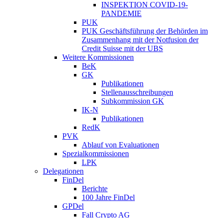
INSPEKTION COVID-19-
PANDEMIE
PUK
PUK Geschäftsführung der Behörden im
Zusammenhang mit der Notfusion der
Credit Suisse mit der UBS
Weitere Kommissionen
BeK
GK
Publikationen
Stellenausschreibungen
Subkommission GK
IK-N
Publikationen
RedK
PVK
Ablauf von Evaluationen
Spezialkommissionen
LPK
Delegationen
FinDel
Berichte
100 Jahre FinDel
GPDel
Fall Crypto AG