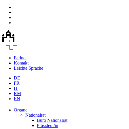
Parlnet
Kontakt
Leichte Sprache
DE
FR
IT
RM
EN
Organe
Nationalrat
Büro Nationalrat
Präsident/in