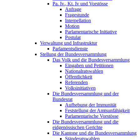
Pa. Iv., Kt. Iv und Vorstösse
Anfrage
Fragestunde
Interpellation
Motion
Parlamentarische Initiative
Postulat
Verwaltung und Infrastruktur
Parlamentsdienste
Stellung der Bundesversammlung
Das Volk und die Bundesversammlung
Eingaben und Petitionen
Nationalratswahlen
Öffentlichkeit
Referenden
Volksinitiativen
Die Bundesversammlung und der
Bundesrat
Aufhebung der Immunität
Feststellung der Amtsunfähigkeit
Parlamentarische Vorstösse
Die Bundesversammlung und die
eidgenössischen Gerichte
Die Kantone und die Bundesversammlung
Ständeratswahlen