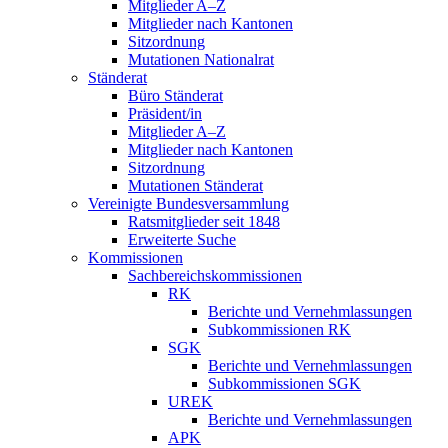
Mitglieder A–Z
Mitglieder nach Kantonen
Sitzordnung
Mutationen Nationalrat
Ständerat
Büro Ständerat
Präsident/in
Mitglieder A–Z
Mitglieder nach Kantonen
Sitzordnung
Mutationen Ständerat
Vereinigte Bundesversammlung
Ratsmitglieder seit 1848
Erweiterte Suche
Kommissionen
Sachbereichskommissionen
RK
Berichte und Vernehmlassungen
Subkommissionen RK
SGK
Berichte und Vernehmlassungen
Subkommissionen SGK
UREK
Berichte und Vernehmlassungen
APK