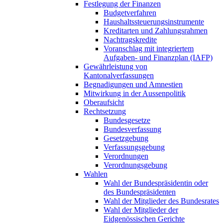
Festlegung der Finanzen
Budgetverfahren
Haushaltssteuerungsinstrumente
Kreditarten und Zahlungsrahmen
Nachtragskredite
Voranschlag mit integriertem
Aufgaben- und Finanzplan (IAFP)
Gewährleistung von
Kantonalverfassungen
Begnadigungen und Amnestien
Mitwirkung in der Aussenpolitik
Oberaufsicht
Rechtsetzung
Bundesgesetze
Bundesverfassung
Gesetzgebung
Verfassungsgebung
Verordnungen
Verordnungsgebung
Wahlen
Wahl der Bundespräsidentin oder
des Bundespräsidenten
Wahl der Mitglieder des Bundesrates
Wahl der Mitglieder der
Eidgenössischen Gerichte