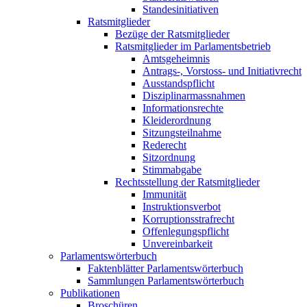
Standesinitiativen
Ratsmitglieder
Bezüge der Ratsmitglieder
Ratsmitglieder im Parlamentsbetrieb
Amtsgeheimnis
Antrags-, Vorstoss- und Initiativrecht
Ausstandspflicht
Disziplinarmassnahmen
Informationsrechte
Kleiderordnung
Sitzungsteilnahme
Rederecht
Sitzordnung
Stimmabgabe
Rechtsstellung der Ratsmitglieder
Immunität
Instruktionsverbot
Korruptionsstrafrecht
Offenlegungspflicht
Unvereinbarkeit
Parlamentswörterbuch
Faktenblätter Parlamentswörterbuch
Sammlungen Parlamentswörterbuch
Publikationen
Broschüren