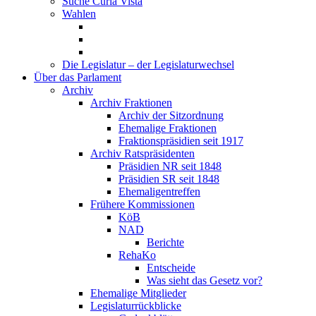
Suche Curia Vista
Wahlen
Die Legislatur – der Legislaturwechsel
Über das Parlament
Archiv
Archiv Fraktionen
Archiv der Sitzordnung
Ehemalige Fraktionen
Fraktionspräsidien seit 1917
Archiv Ratspräsidenten
Präsidien NR seit 1848
Präsidien SR seit 1848
Ehemaligentreffen
Frühere Kommissionen
KöB
NAD
Berichte
RehaKo
Entscheide
Was sieht das Gesetz vor?
Ehemalige Mitglieder
Legislaturrückblicke