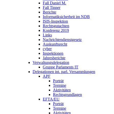
Fall Daniel M.
Fall Tinner
Berichte
Informatiksicherheit ­im NDB
ISIS-Inspektion
Rechtsgutachten
Konferenz 2019
Links
Nachrichtendienstgesetz
Auskunftsrecht
cyber
Inspektionen
Jahresberichte
Verwaltungsdelegation
Gruppe Parlaments IT
Delegationen int. parl. Versammlungen
APF
Porträt
Termine
Aktivitäten
Rechtsgrundlagen
EFTA/EU
Porträt
Termine
Aktivitäten