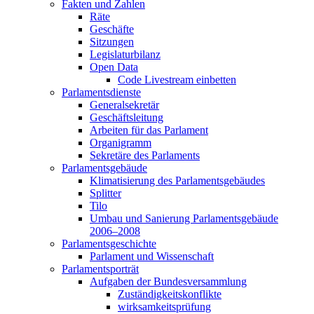
Fakten und Zahlen
Räte
Geschäfte
Sitzungen
Legislaturbilanz
Open Data
Code Livestream einbetten
Parlamentsdienste
Generalsekretär
Geschäftsleitung
Arbeiten für das Parlament
Organigramm
Sekretäre des Parlaments
Parlamentsgebäude
Klimatisierung des Parlamentsgebäudes
Splitter
Tilo
Umbau und Sanierung Parlamentsgebäude
2006–2008
Parlamentsgeschichte
Parlament und Wissenschaft
Parlamentsporträt
Aufgaben der Bundesversammlung
Zuständigkeitskonflikte
wirksamkeitsprüfung