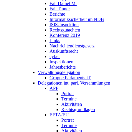
Fall Daniel M.
Fall Tinner
Berichte
Informatiksicherheit ­im NDB
ISIS-Inspektion
Rechtsgutachten
Konferenz 2019
Links
Nachrichtendienstgesetz
Auskunftsrecht
cyber
Inspektionen
Jahresberichte
Verwaltungsdelegation
Gruppe Parlaments IT
Delegationen int. parl. Versammlungen
APF
Porträt
Termine
Aktivitäten
Rechtsgrundlagen
EFTA/EU
Porträt
Termine
Aktivitäten