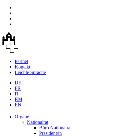
Parlnet
Kontakt
Leichte Sprache
DE
FR
IT
RM
EN
Organe
Nationalrat
Büro Nationalrat
Präsident/in