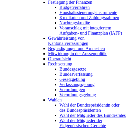
Festlegung der Finanzen
Budgetverfahren
Haushaltssteuerungsinstrumente
Kreditarten und Zahlungsrahmen
Nachtragskredite
Voranschlag mit integriertem
Aufgaben- und Finanzplan (IAFP)
Gewährleistung von
Kantonalverfassungen
Begnadigungen und Amnestien
Mitwirkung in der Aussenpolitik
Oberaufsicht
Rechtsetzung
Bundesgesetze
Bundesverfassung
Gesetzgebung
Verfassungsgebung
Verordnungen
Verordnungsgebung
Wahlen
Wahl der Bundespräsidentin oder
des Bundespräsidenten
Wahl der Mitglieder des Bundesrates
Wahl der Mitglieder der
Eidgenössischen Gerichte