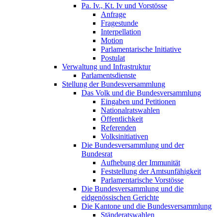
Pa. Iv., Kt. Iv und Vorstösse
Anfrage
Fragestunde
Interpellation
Motion
Parlamentarische Initiative
Postulat
Verwaltung und Infrastruktur
Parlamentsdienste
Stellung der Bundesversammlung
Das Volk und die Bundesversammlung
Eingaben und Petitionen
Nationalratswahlen
Öffentlichkeit
Referenden
Volksinitiativen
Die Bundesversammlung und der
Bundesrat
Aufhebung der Immunität
Feststellung der Amtsunfähigkeit
Parlamentarische Vorstösse
Die Bundesversammlung und die
eidgenössischen Gerichte
Die Kantone und die Bundesversammlung
Ständeratswahlen