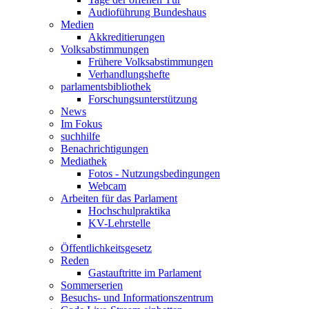
Audioführung Bundeshaus
Medien
Akkreditierungen
Volksabstimmungen
Frühere Volksabstimmungen
Verhandlungshefte
parlamentsbibliothek
Forschungsunterstützung
News
Im Fokus
suchhilfe
Benachrichtigungen
Mediathek
Fotos - Nutzungsbedingungen
Webcam
Arbeiten für das Parlament
Hochschulpraktika
KV-Lehrstelle
Öffentlichkeitsgesetz
Reden
Gastauftritte im Parlament
Sommerserien
Besuchs- und Informationszentrum