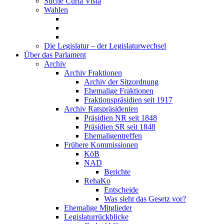
Suche Curia Vista
Wahlen
Die Legislatur – der Legislaturwechsel
Über das Parlament
Archiv
Archiv Fraktionen
Archiv der Sitzordnung
Ehemalige Fraktionen
Fraktionspräsidien seit 1917
Archiv Ratspräsidenten
Präsidien NR seit 1848
Präsidien SR seit 1848
Ehemaligentreffen
Frühere Kommissionen
KöB
NAD
Berichte
RehaKo
Entscheide
Was sieht das Gesetz vor?
Ehemalige Mitglieder
Legislaturrückblicke