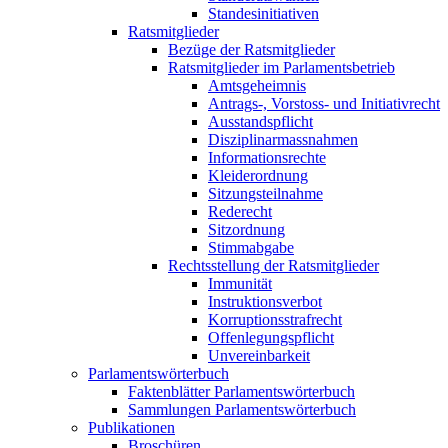
Standesinitiativen
Ratsmitglieder
Bezüge der Ratsmitglieder
Ratsmitglieder im Parlamentsbetrieb
Amtsgeheimnis
Antrags-, Vorstoss- und Initiativrecht
Ausstandspflicht
Disziplinarmassnahmen
Informationsrechte
Kleiderordnung
Sitzungsteilnahme
Rederecht
Sitzordnung
Stimmabgabe
Rechtsstellung der Ratsmitglieder
Immunität
Instruktionsverbot
Korruptionsstrafrecht
Offenlegungspflicht
Unvereinbarkeit
Parlamentswörterbuch
Faktenblätter Parlamentswörterbuch
Sammlungen Parlamentswörterbuch
Publikationen
Broschüren