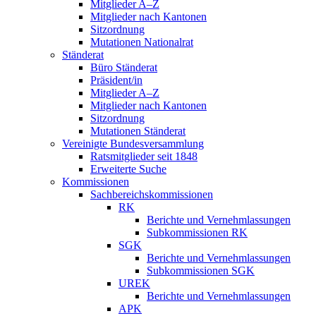
Mitglieder A–Z
Mitglieder nach Kantonen
Sitzordnung
Mutationen Nationalrat
Ständerat
Büro Ständerat
Präsident/in
Mitglieder A–Z
Mitglieder nach Kantonen
Sitzordnung
Mutationen Ständerat
Vereinigte Bundesversammlung
Ratsmitglieder seit 1848
Erweiterte Suche
Kommissionen
Sachbereichskommissionen
RK
Berichte und Vernehmlassungen
Subkommissionen RK
SGK
Berichte und Vernehmlassungen
Subkommissionen SGK
UREK
Berichte und Vernehmlassungen
APK