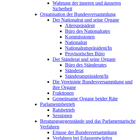
Wahrung der inneren und äusseren
Sicherheit
Organisation der Bundesversammlung
Der Nationalrat und seine Organe
Alterspräsident
Büro des Nationalrates
Kommissionen
Nationalrat
Nationalratspräsident/In
Provisorisches Büro
Der Ständerat und seine Organe
Büro des Ständerates
Ständerat
Ständeratspräsident/In
Die Vereinigte Bundesversammlung und
ihre Organe
Fraktionen
Gemeinsame Organe beider Räte
Parlamentsbetrieb
Ratsbetrieb
Sessionen
Beratungsgegenstände und das Parlamentarische
Verfahren
Erlasse der Bundesversammlung
Verfahren bei Erlassentwürfen