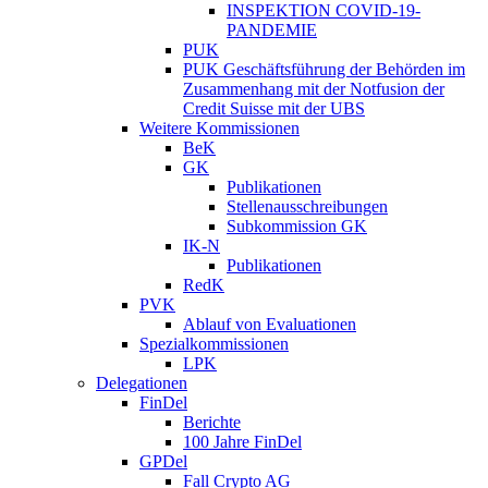
INSPEKTION COVID-19-
PANDEMIE
PUK
PUK Geschäftsführung der Behörden im
Zusammenhang mit der Notfusion der
Credit Suisse mit der UBS
Weitere Kommissionen
BeK
GK
Publikationen
Stellenausschreibungen
Subkommission GK
IK-N
Publikationen
RedK
PVK
Ablauf von Evaluationen
Spezialkommissionen
LPK
Delegationen
FinDel
Berichte
100 Jahre FinDel
GPDel
Fall Crypto AG