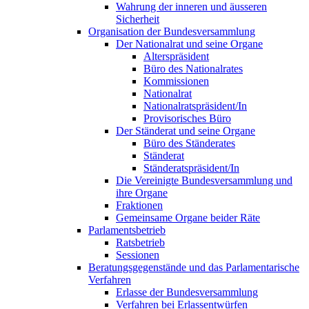
Wahrung der inneren und äusseren
Sicherheit
Organisation der Bundesversammlung
Der Nationalrat und seine Organe
Alterspräsident
Büro des Nationalrates
Kommissionen
Nationalrat
Nationalratspräsident/In
Provisorisches Büro
Der Ständerat und seine Organe
Büro des Ständerates
Ständerat
Ständeratspräsident/In
Die Vereinigte Bundesversammlung und
ihre Organe
Fraktionen
Gemeinsame Organe beider Räte
Parlamentsbetrieb
Ratsbetrieb
Sessionen
Beratungsgegenstände und das Parlamentarische
Verfahren
Erlasse der Bundesversammlung
Verfahren bei Erlassentwürfen