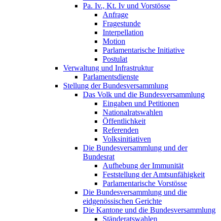
Pa. Iv., Kt. Iv und Vorstösse
Anfrage
Fragestunde
Interpellation
Motion
Parlamentarische Initiative
Postulat
Verwaltung und Infrastruktur
Parlamentsdienste
Stellung der Bundesversammlung
Das Volk und die Bundesversammlung
Eingaben und Petitionen
Nationalratswahlen
Öffentlichkeit
Referenden
Volksinitiativen
Die Bundesversammlung und der
Bundesrat
Aufhebung der Immunität
Feststellung der Amtsunfähigkeit
Parlamentarische Vorstösse
Die Bundesversammlung und die
eidgenössischen Gerichte
Die Kantone und die Bundesversammlung
Ständeratswahlen