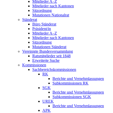
Mitglieder A–Z
Mitglieder nach Kantonen
Sitzordnung
Mutationen Nationalrat
Ständerat
Büro Ständerat
Präsident/in
Mitglieder A–Z
Mitglieder nach Kantonen
Sitzordnung
Mutationen Ständerat
Vereinigte Bundesversammlung
Ratsmitglieder seit 1848
Erweiterte Suche
Kommissionen
Sachbereichskommissionen
RK
Berichte und Vernehmlassungen
Subkommissionen RK
SGK
Berichte und Vernehmlassungen
Subkommissionen SGK
UREK
Berichte und Vernehmlassungen
APK