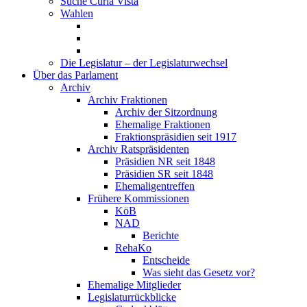
Suche Curia Vista
Wahlen
Die Legislatur – der Legislaturwechsel
Über das Parlament
Archiv
Archiv Fraktionen
Archiv der Sitzordnung
Ehemalige Fraktionen
Fraktionspräsidien seit 1917
Archiv Ratspräsidenten
Präsidien NR seit 1848
Präsidien SR seit 1848
Ehemaligentreffen
Frühere Kommissionen
KöB
NAD
Berichte
RehaKo
Entscheide
Was sieht das Gesetz vor?
Ehemalige Mitglieder
Legislaturrückblicke