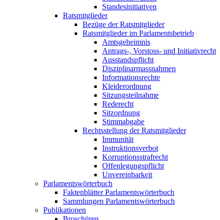
Standesinitiativen
Ratsmitglieder
Bezüge der Ratsmitglieder
Ratsmitglieder im Parlamentsbetrieb
Amtsgeheimnis
Antrags-, Vorstoss- und Initiativrecht
Ausstandspflicht
Disziplinarmassnahmen
Informationsrechte
Kleiderordnung
Sitzungsteilnahme
Rederecht
Sitzordnung
Stimmabgabe
Rechtsstellung der Ratsmitglieder
Immunität
Instruktionsverbot
Korruptionsstrafrecht
Offenlegungspflicht
Unvereinbarkeit
Parlamentswörterbuch
Faktenblätter Parlamentswörterbuch
Sammlungen Parlamentswörterbuch
Publikationen
Broschüren