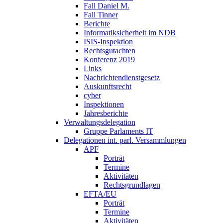
Fall Daniel M.
Fall Tinner
Berichte
Informatiksicherheit ­im NDB
ISIS-Inspektion
Rechtsgutachten
Konferenz 2019
Links
Nachrichtendienstgesetz
Auskunftsrecht
cyber
Inspektionen
Jahresberichte
Verwaltungsdelegation
Gruppe Parlaments IT
Delegationen int. parl. Versammlungen
APF
Porträt
Termine
Aktivitäten
Rechtsgrundlagen
EFTA/EU
Porträt
Termine
Aktivitäten