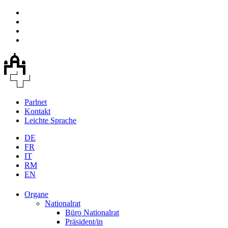
Parlnet
Kontakt
Leichte Sprache
DE
FR
IT
RM
EN
Organe
Nationalrat
Büro Nationalrat
Präsident/in