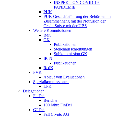
INSPEKTION COVID-19-
PANDEMIE
PUK
PUK Geschäftsführung der Behörden im
Zusammenhang mit der Notfusion der
Credit Suisse mit der UBS
Weitere Kommissionen
BeK
GK
Publikationen
Stellenausschreibungen
Subkommission GK
IK-N
Publikationen
RedK
PVK
Ablauf von Evaluationen
Spezialkommissionen
LPK
Delegationen
FinDel
Berichte
100 Jahre FinDel
GPDel
Fall Crypto AG