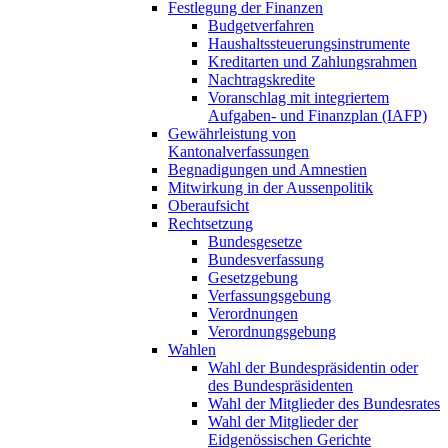
Festlegung der Finanzen
Budgetverfahren
Haushaltssteuerungsinstrumente
Kreditarten und Zahlungsrahmen
Nachtragskredite
Voranschlag mit integriertem
Aufgaben- und Finanzplan (IAFP)
Gewährleistung von
Kantonalverfassungen
Begnadigungen und Amnestien
Mitwirkung in der Aussenpolitik
Oberaufsicht
Rechtsetzung
Bundesgesetze
Bundesverfassung
Gesetzgebung
Verfassungsgebung
Verordnungen
Verordnungsgebung
Wahlen
Wahl der Bundespräsidentin oder
des Bundespräsidenten
Wahl der Mitglieder des Bundesrates
Wahl der Mitglieder der
Eidgenössischen Gerichte