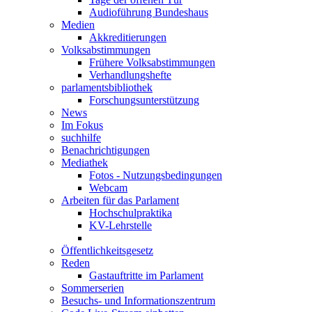
Audioführung Bundeshaus
Medien
Akkreditierungen
Volksabstimmungen
Frühere Volksabstimmungen
Verhandlungshefte
parlamentsbibliothek
Forschungsunterstützung
News
Im Fokus
suchhilfe
Benachrichtigungen
Mediathek
Fotos - Nutzungsbedingungen
Webcam
Arbeiten für das Parlament
Hochschulpraktika
KV-Lehrstelle
Öffentlichkeitsgesetz
Reden
Gastauftritte im Parlament
Sommerserien
Besuchs- und Informationszentrum