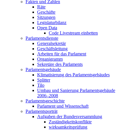
Fakten und Zahlen
Räte
Geschäfte
Sitzungen
Legislaturbilanz
Open Data
Code Livestream einbetten
Parlamentsdienste
Generalsekretär
Geschäftsleitung
Arbeiten für das Parlament
Organigramm
Sekretäre des Parlaments
Parlamentsgebäude
Klimatisierung des Parlamentsgebäudes
Splitter
Tilo
Umbau und Sanierung Parlamentsgebäude
2006–2008
Parlamentsgeschichte
Parlament und Wissenschaft
Parlamentsporträt
Aufgaben der Bundesversammlung
Zuständigkeitskonflikte
wirksamkeitsprüfung