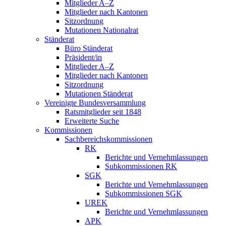
Mitglieder A–Z
Mitglieder nach Kantonen
Sitzordnung
Mutationen Nationalrat
Ständerat
Büro Ständerat
Präsident/in
Mitglieder A–Z
Mitglieder nach Kantonen
Sitzordnung
Mutationen Ständerat
Vereinigte Bundesversammlung
Ratsmitglieder seit 1848
Erweiterte Suche
Kommissionen
Sachbereichskommissionen
RK
Berichte und Vernehmlassungen
Subkommissionen RK
SGK
Berichte und Vernehmlassungen
Subkommissionen SGK
UREK
Berichte und Vernehmlassungen
APK