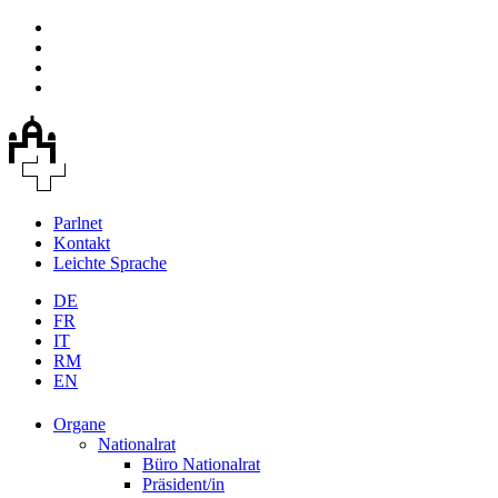
Parlnet
Kontakt
Leichte Sprache
DE
FR
IT
RM
EN
Organe
Nationalrat
Büro Nationalrat
Präsident/in