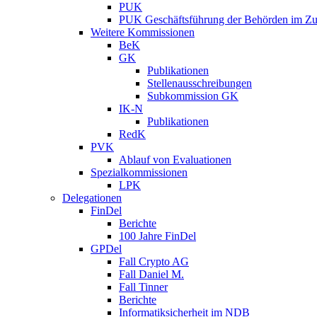
PUK
PUK Geschäftsführung der Behörden im Zus
Weitere Kommissionen
BeK
GK
Publikationen
Stellenausschreibungen
Subkommission GK
IK-N
Publikationen
RedK
PVK
Ablauf von Evaluationen
Spezialkommissionen
LPK
Delegationen
FinDel
Berichte
100 Jahre FinDel
GPDel
Fall Crypto AG
Fall Daniel M.
Fall Tinner
Berichte
Informatiksicherheit ­im NDB