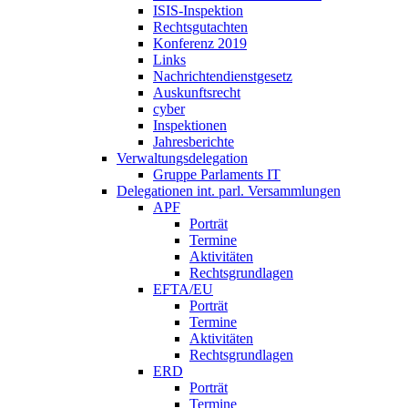
ISIS-Inspektion
Rechtsgutachten
Konferenz 2019
Links
Nachrichtendienstgesetz
Auskunftsrecht
cyber
Inspektionen
Jahresberichte
Verwaltungsdelegation
Gruppe Parlaments IT
Delegationen int. parl. Versammlungen
APF
Porträt
Termine
Aktivitäten
Rechtsgrundlagen
EFTA/EU
Porträt
Termine
Aktivitäten
Rechtsgrundlagen
ERD
Porträt
Termine