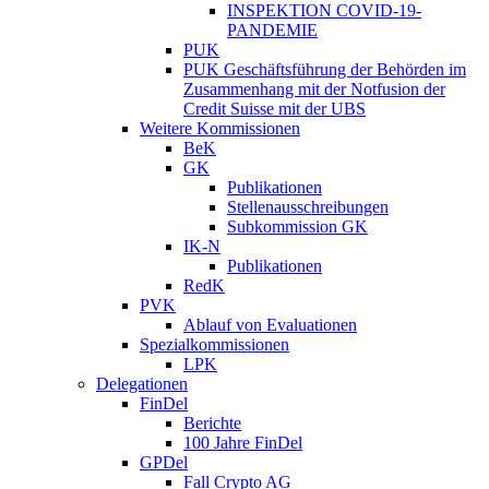
INSPEKTION COVID-19-
PANDEMIE
PUK
PUK Geschäftsführung der Behörden im
Zusammenhang mit der Notfusion der
Credit Suisse mit der UBS
Weitere Kommissionen
BeK
GK
Publikationen
Stellenausschreibungen
Subkommission GK
IK-N
Publikationen
RedK
PVK
Ablauf von Evaluationen
Spezialkommissionen
LPK
Delegationen
FinDel
Berichte
100 Jahre FinDel
GPDel
Fall Crypto AG