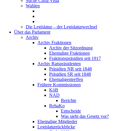
Suche Curia Vista
Wahlen
Die Legislatur – der Legislaturwechsel
Über das Parlament
Archiv
Archiv Fraktionen
Archiv der Sitzordnung
Ehemalige Fraktionen
Fraktionspräsidien seit 1917
Archiv Ratspräsidenten
Präsidien NR seit 1848
Präsidien SR seit 1848
Ehemaligentreffen
Frühere Kommissionen
KöB
NAD
Berichte
RehaKo
Entscheide
Was sieht das Gesetz vor?
Ehemalige Mitglieder
Legislaturrückblicke