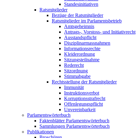
Standesinitiativen
Ratsmitglieder
Bezüge der Ratsmitglieder
Ratsmitglieder im Parlamentsbetrieb
Amtsgeheimnis
Antrags-, Vorstoss- und Initiativrecht
Ausstandspflicht
Disziplinarmassnahmen
Informationsrechte
Kleiderordnung
Sitzungsteilnahme
Rederecht
Sitzordnung
Stimmabgabe
Rechtsstellung der Ratsmitglieder
Immunität
Instruktionsverbot
Korruptionsstrafrecht
Offenlegungspflicht
Unvereinbarkeit
Parlamentswörterbuch
Faktenblätter Parlamentswörterbuch
Sammlungen Parlamentswörterbuch
Publikationen
Broschüren