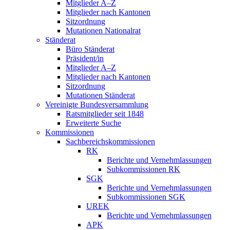
Mitglieder A–Z
Mitglieder nach Kantonen
Sitzordnung
Mutationen Nationalrat
Ständerat
Büro Ständerat
Präsident/in
Mitglieder A–Z
Mitglieder nach Kantonen
Sitzordnung
Mutationen Ständerat
Vereinigte Bundesversammlung
Ratsmitglieder seit 1848
Erweiterte Suche
Kommissionen
Sachbereichskommissionen
RK
Berichte und Vernehmlassungen
Subkommissionen RK
SGK
Berichte und Vernehmlassungen
Subkommissionen SGK
UREK
Berichte und Vernehmlassungen
APK