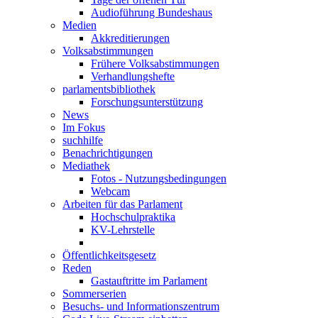
Audioführung Bundeshaus
Medien
Akkreditierungen
Volksabstimmungen
Frühere Volksabstimmungen
Verhandlungshefte
parlamentsbibliothek
Forschungsunterstützung
News
Im Fokus
suchhilfe
Benachrichtigungen
Mediathek
Fotos - Nutzungsbedingungen
Webcam
Arbeiten für das Parlament
Hochschulpraktika
KV-Lehrstelle
Öffentlichkeitsgesetz
Reden
Gastauftritte im Parlament
Sommerserien
Besuchs- und Informationszentrum