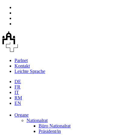
Parlnet
Kontakt
Leichte Sprache
DE
FR
IT
RM
EN
Organe
Nationalrat
Büro Nationalrat
Präsident/in