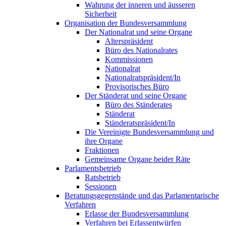
Wahrung der inneren und äusseren
Sicherheit
Organisation der Bundesversammlung
Der Nationalrat und seine Organe
Alterspräsident
Büro des Nationalrates
Kommissionen
Nationalrat
Nationalratspräsident/In
Provisorisches Büro
Der Ständerat und seine Organe
Büro des Ständerates
Ständerat
Ständeratspräsident/In
Die Vereinigte Bundesversammlung und
ihre Organe
Fraktionen
Gemeinsame Organe beider Räte
Parlamentsbetrieb
Ratsbetrieb
Sessionen
Beratungsgegenstände und das Parlamentarische
Verfahren
Erlasse der Bundesversammlung
Verfahren bei Erlassentwürfen