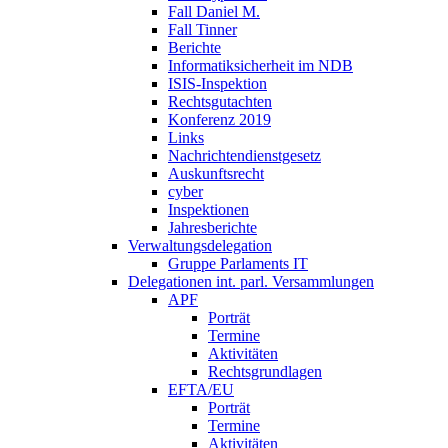
Fall Daniel M.
Fall Tinner
Berichte
Informatiksicherheit ­im NDB
ISIS-Inspektion
Rechtsgutachten
Konferenz 2019
Links
Nachrichtendienstgesetz
Auskunftsrecht
cyber
Inspektionen
Jahresberichte
Verwaltungsdelegation
Gruppe Parlaments IT
Delegationen int. parl. Versammlungen
APF
Porträt
Termine
Aktivitäten
Rechtsgrundlagen
EFTA/EU
Porträt
Termine
Aktivitäten