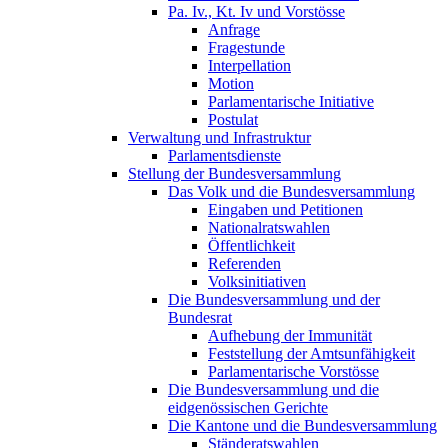
Pa. Iv., Kt. Iv und Vorstösse
Anfrage
Fragestunde
Interpellation
Motion
Parlamentarische Initiative
Postulat
Verwaltung und Infrastruktur
Parlamentsdienste
Stellung der Bundesversammlung
Das Volk und die Bundesversammlung
Eingaben und Petitionen
Nationalratswahlen
Öffentlichkeit
Referenden
Volksinitiativen
Die Bundesversammlung und der
Bundesrat
Aufhebung der Immunität
Feststellung der Amtsunfähigkeit
Parlamentarische Vorstösse
Die Bundesversammlung und die
eidgenössischen Gerichte
Die Kantone und die Bundesversammlung
Ständeratswahlen