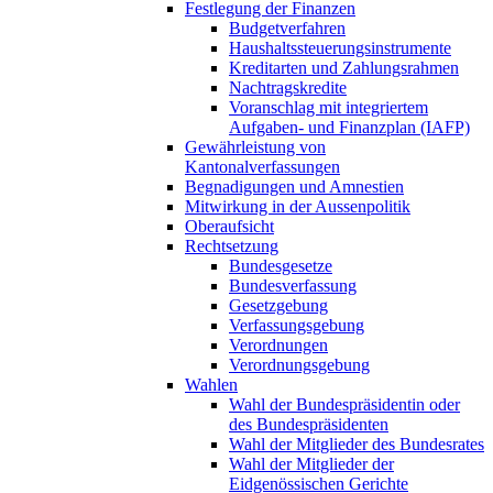
Festlegung der Finanzen
Budgetverfahren
Haushaltssteuerungsinstrumente
Kreditarten und Zahlungsrahmen
Nachtragskredite
Voranschlag mit integriertem
Aufgaben- und Finanzplan (IAFP)
Gewährleistung von
Kantonalverfassungen
Begnadigungen und Amnestien
Mitwirkung in der Aussenpolitik
Oberaufsicht
Rechtsetzung
Bundesgesetze
Bundesverfassung
Gesetzgebung
Verfassungsgebung
Verordnungen
Verordnungsgebung
Wahlen
Wahl der Bundespräsidentin oder
des Bundespräsidenten
Wahl der Mitglieder des Bundesrates
Wahl der Mitglieder der
Eidgenössischen Gerichte