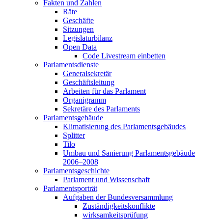
Fakten und Zahlen
Räte
Geschäfte
Sitzungen
Legislaturbilanz
Open Data
Code Livestream einbetten
Parlamentsdienste
Generalsekretär
Geschäftsleitung
Arbeiten für das Parlament
Organigramm
Sekretäre des Parlaments
Parlamentsgebäude
Klimatisierung des Parlamentsgebäudes
Splitter
Tilo
Umbau und Sanierung Parlamentsgebäude
2006–2008
Parlamentsgeschichte
Parlament und Wissenschaft
Parlamentsporträt
Aufgaben der Bundesversammlung
Zuständigkeitskonflikte
wirksamkeitsprüfung