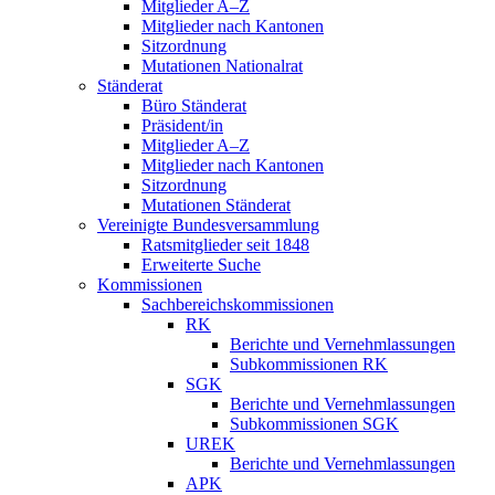
Mitglieder A–Z
Mitglieder nach Kantonen
Sitzordnung
Mutationen Nationalrat
Ständerat
Büro Ständerat
Präsident/in
Mitglieder A–Z
Mitglieder nach Kantonen
Sitzordnung
Mutationen Ständerat
Vereinigte Bundesversammlung
Ratsmitglieder seit 1848
Erweiterte Suche
Kommissionen
Sachbereichskommissionen
RK
Berichte und Vernehmlassungen
Subkommissionen RK
SGK
Berichte und Vernehmlassungen
Subkommissionen SGK
UREK
Berichte und Vernehmlassungen
APK