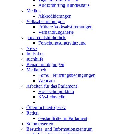
Audioführung Bundeshaus
Medien
Akkreditierungen
Volksabstimmungen
Frühere Volksabstimmungen
Verhandlungshefte
parlamentsbibliothek
Forschungsunterstützung
News
Im Fokus
suchhilfe
Benachrichtigungen
Mediathek
Fotos - Nutzungsbedingungen
Webcam
Arbeiten für das Parlament
Hochschulpraktika
KV-Lehrstelle
Öffentlichkeitsgesetz
Reden
Gastauftritte im Parlament
Sommerserien
Besuchs- und Informationszentrum