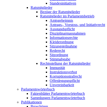
Standesinitiativen
Ratsmitglieder
Bezüge der Ratsmitglieder
Ratsmitglieder im Parlamentsbetrieb
Amtsgeheimnis
Antrags-, Vorstoss- und Initiativrecht
Ausstandspflicht
Disziplinarmassnahmen
Informationsrechte
Kleiderordnung
Sitzungsteilnahme
Rederecht
Sitzordnung
Stimmabgabe
Rechtsstellung der Ratsmitglieder
Immunität
Instruktionsverbot
Korruptionsstrafrecht
Offenlegungspflicht
Unvereinbarkeit
Parlamentswörterbuch
Faktenblätter Parlamentswörterbuch
Sammlungen Parlamentswörterbuch
Publikationen
Broschüren