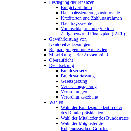
Festlegung der Finanzen
Budgetverfahren
Haushaltssteuerungsinstrumente
Kreditarten und Zahlungsrahmen
Nachtragskredite
Voranschlag mit integriertem
Aufgaben- und Finanzplan (IAFP)
Gewährleistung von
Kantonalverfassungen
Begnadigungen und Amnestien
Mitwirkung in der Aussenpolitik
Oberaufsicht
Rechtsetzung
Bundesgesetze
Bundesverfassung
Gesetzgebung
Verfassungsgebung
Verordnungen
Verordnungsgebung
Wahlen
Wahl der Bundespräsidentin oder
des Bundespräsidenten
Wahl der Mitglieder des Bundesrates
Wahl der Mitglieder der
Eidgenössischen Gerichte