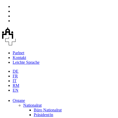
Parlnet
Kontakt
Leichte Sprache
DE
FR
IT
RM
EN
Organe
Nationalrat
Büro Nationalrat
Präsident/in