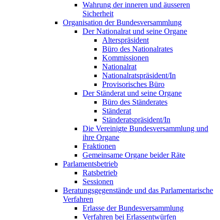
Wahrung der inneren und äusseren
Sicherheit
Organisation der Bundesversammlung
Der Nationalrat und seine Organe
Alterspräsident
Büro des Nationalrates
Kommissionen
Nationalrat
Nationalratspräsident/In
Provisorisches Büro
Der Ständerat und seine Organe
Büro des Ständerates
Ständerat
Ständeratspräsident/In
Die Vereinigte Bundesversammlung und
ihre Organe
Fraktionen
Gemeinsame Organe beider Räte
Parlamentsbetrieb
Ratsbetrieb
Sessionen
Beratungsgegenstände und das Parlamentarische
Verfahren
Erlasse der Bundesversammlung
Verfahren bei Erlassentwürfen