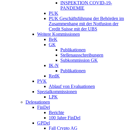
INSPEKTION COVID-19-
PANDEMIE
PUK
PUK Geschäftsführung der Behörden im
Zusammenhang mit der Notfusion der
Credit Suisse mit der UBS
Weitere Kommissionen
BeK
GK
Publikationen
Stellenausschreibungen
Subkommission GK
IK-N
Publikationen
RedK
PVK
Ablauf von Evaluationen
Spezialkommissionen
LPK
Delegationen
FinDel
Berichte
100 Jahre FinDel
GPDel
Fall Crypto AG