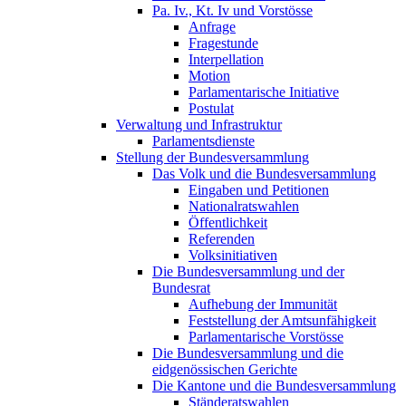
Pa. Iv., Kt. Iv und Vorstösse
Anfrage
Fragestunde
Interpellation
Motion
Parlamentarische Initiative
Postulat
Verwaltung und Infrastruktur
Parlamentsdienste
Stellung der Bundesversammlung
Das Volk und die Bundesversammlung
Eingaben und Petitionen
Nationalratswahlen
Öffentlichkeit
Referenden
Volksinitiativen
Die Bundesversammlung und der
Bundesrat
Aufhebung der Immunität
Feststellung der Amtsunfähigkeit
Parlamentarische Vorstösse
Die Bundesversammlung und die
eidgenössischen Gerichte
Die Kantone und die Bundesversammlung
Ständeratswahlen