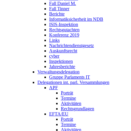
Fall Daniel M.
Fall Tinner
Berichte
Informatiksicherheit ­im NDB
ISIS-Inspektion
Rechtsgutachten
Konferenz 2019
Links
Nachrichtendienstgesetz
Auskunftsrecht
cyber
Inspektionen
Jahresberichte
Verwaltungsdelegation
Gruppe Parlaments IT
Delegationen int. parl. Versammlungen
APF
Porträt
Termine
Aktivitäten
Rechtsgrundlagen
EFTA/EU
Porträt
Termine
Aktivitäten