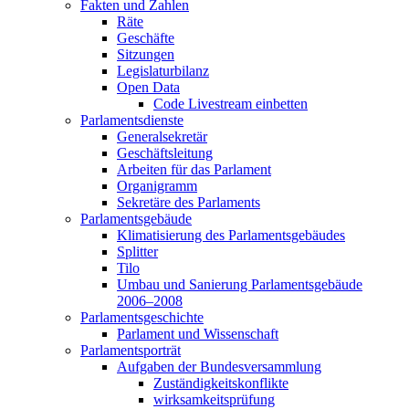
Fakten und Zahlen
Räte
Geschäfte
Sitzungen
Legislaturbilanz
Open Data
Code Livestream einbetten
Parlamentsdienste
Generalsekretär
Geschäftsleitung
Arbeiten für das Parlament
Organigramm
Sekretäre des Parlaments
Parlamentsgebäude
Klimatisierung des Parlamentsgebäudes
Splitter
Tilo
Umbau und Sanierung Parlamentsgebäude
2006–2008
Parlamentsgeschichte
Parlament und Wissenschaft
Parlamentsporträt
Aufgaben der Bundesversammlung
Zuständigkeitskonflikte
wirksamkeitsprüfung