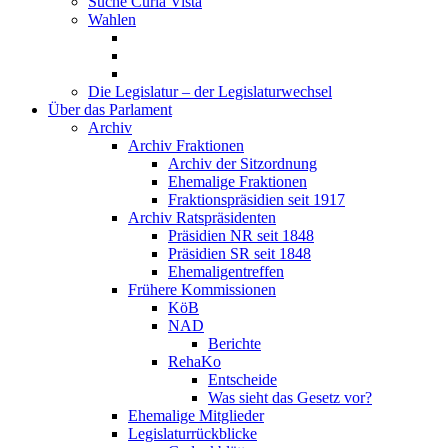
Suche Curia Vista
Wahlen
Die Legislatur – der Legislaturwechsel
Über das Parlament
Archiv
Archiv Fraktionen
Archiv der Sitzordnung
Ehemalige Fraktionen
Fraktionspräsidien seit 1917
Archiv Ratspräsidenten
Präsidien NR seit 1848
Präsidien SR seit 1848
Ehemaligentreffen
Frühere Kommissionen
KöB
NAD
Berichte
RehaKo
Entscheide
Was sieht das Gesetz vor?
Ehemalige Mitglieder
Legislaturrückblicke