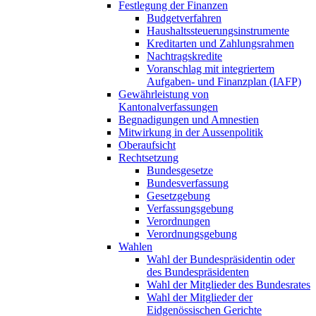
Festlegung der Finanzen
Budgetverfahren
Haushaltssteuerungsinstrumente
Kreditarten und Zahlungsrahmen
Nachtragskredite
Voranschlag mit integriertem
Aufgaben- und Finanzplan (IAFP)
Gewährleistung von
Kantonalverfassungen
Begnadigungen und Amnestien
Mitwirkung in der Aussenpolitik
Oberaufsicht
Rechtsetzung
Bundesgesetze
Bundesverfassung
Gesetzgebung
Verfassungsgebung
Verordnungen
Verordnungsgebung
Wahlen
Wahl der Bundespräsidentin oder
des Bundespräsidenten
Wahl der Mitglieder des Bundesrates
Wahl der Mitglieder der
Eidgenössischen Gerichte