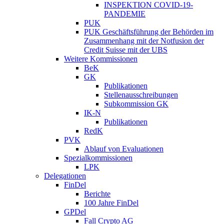
INSPEKTION COVID-19-
PANDEMIE
PUK
PUK Geschäftsführung der Behörden im
Zusammenhang mit der Notfusion der
Credit Suisse mit der UBS
Weitere Kommissionen
BeK
GK
Publikationen
Stellenausschreibungen
Subkommission GK
IK-N
Publikationen
RedK
PVK
Ablauf von Evaluationen
Spezialkommissionen
LPK
Delegationen
FinDel
Berichte
100 Jahre FinDel
GPDel
Fall Crypto AG