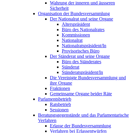
Wahrung der inneren und äusseren
Sicherheit
Organisation der Bundesversammlung
Der Nationalrat und seine Organe
Alterspräsident
Büro des Nationalrates
Kommissionen
Nationalrat
Nationalratspräsident/In
Provisorisches Büro
Der Ständerat und seine Organe
Büro des Ständerates
Ständerat
Ständeratspräsident/In
Die Vereinigte Bundesversammlung und
ihre Organe
Fraktionen
Gemeinsame Organe beider Räte
Parlamentsbetrieb
Ratsbetrieb
Sessionen
Beratungsgegenstände und das Parlamentarische
Verfahren
Erlasse der Bundesversammlung
Verfahren bei Erlassentwürfen