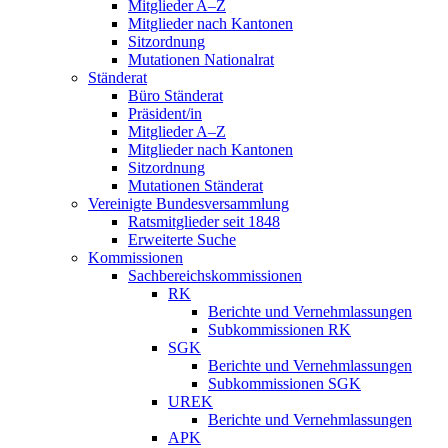
Mitglieder A–Z
Mitglieder nach Kantonen
Sitzordnung
Mutationen Nationalrat
Ständerat
Büro Ständerat
Präsident/in
Mitglieder A–Z
Mitglieder nach Kantonen
Sitzordnung
Mutationen Ständerat
Vereinigte Bundesversammlung
Ratsmitglieder seit 1848
Erweiterte Suche
Kommissionen
Sachbereichskommissionen
RK
Berichte und Vernehmlassungen
Subkommissionen RK
SGK
Berichte und Vernehmlassungen
Subkommissionen SGK
UREK
Berichte und Vernehmlassungen
APK