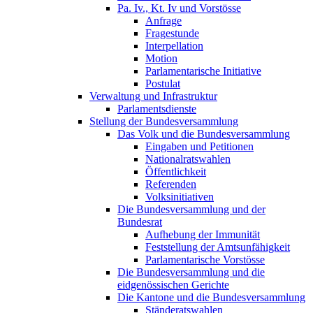
Pa. Iv., Kt. Iv und Vorstösse
Anfrage
Fragestunde
Interpellation
Motion
Parlamentarische Initiative
Postulat
Verwaltung und Infrastruktur
Parlamentsdienste
Stellung der Bundesversammlung
Das Volk und die Bundesversammlung
Eingaben und Petitionen
Nationalratswahlen
Öffentlichkeit
Referenden
Volksinitiativen
Die Bundesversammlung und der
Bundesrat
Aufhebung der Immunität
Feststellung der Amtsunfähigkeit
Parlamentarische Vorstösse
Die Bundesversammlung und die
eidgenössischen Gerichte
Die Kantone und die Bundesversammlung
Ständeratswahlen