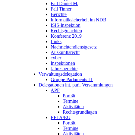
Fall Daniel M.
Fall Tinner
Berichte
Informatiksicherheit ­im NDB
ISIS-Inspektion
Rechtsgutachten
Konferenz 2019
Links
Nachrichtendienstgesetz
Auskunftsrecht
cyber
Inspektionen
Jahresberichte
Verwaltungsdelegation
Gruppe Parlaments IT
Delegationen int. parl. Versammlungen
APF
Porträt
Termine
Aktivitäten
Rechtsgrundlagen
EFTA/EU
Porträt
Termine
Aktivitäten