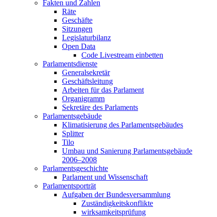
Fakten und Zahlen
Räte
Geschäfte
Sitzungen
Legislaturbilanz
Open Data
Code Livestream einbetten
Parlamentsdienste
Generalsekretär
Geschäftsleitung
Arbeiten für das Parlament
Organigramm
Sekretäre des Parlaments
Parlamentsgebäude
Klimatisierung des Parlamentsgebäudes
Splitter
Tilo
Umbau und Sanierung Parlamentsgebäude
2006–2008
Parlamentsgeschichte
Parlament und Wissenschaft
Parlamentsporträt
Aufgaben der Bundesversammlung
Zuständigkeitskonflikte
wirksamkeitsprüfung