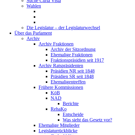
Suche Curia Vista
Wahlen
Die Legislatur – der Legislaturwechsel
Über das Parlament
Archiv
Archiv Fraktionen
Archiv der Sitzordnung
Ehemalige Fraktionen
Fraktionspräsidien seit 1917
Archiv Ratspräsidenten
Präsidien NR seit 1848
Präsidien SR seit 1848
Ehemaligentreffen
Frühere Kommissionen
KöB
NAD
Berichte
RehaKo
Entscheide
Was sieht das Gesetz vor?
Ehemalige Mitglieder
Legislaturrückblicke