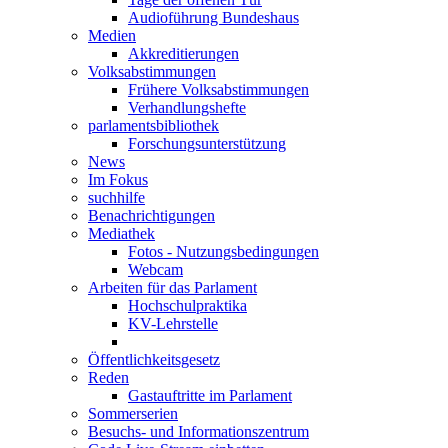
Audioführung Bundeshaus
Medien
Akkreditierungen
Volksabstimmungen
Frühere Volksabstimmungen
Verhandlungshefte
parlamentsbibliothek
Forschungsunterstützung
News
Im Fokus
suchhilfe
Benachrichtigungen
Mediathek
Fotos - Nutzungsbedingungen
Webcam
Arbeiten für das Parlament
Hochschulpraktika
KV-Lehrstelle
Öffentlichkeitsgesetz
Reden
Gastauftritte im Parlament
Sommerserien
Besuchs- und Informationszentrum