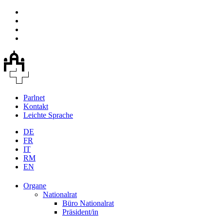
Parlnet
Kontakt
Leichte Sprache
DE
FR
IT
RM
EN
Organe
Nationalrat
Büro Nationalrat
Präsident/in