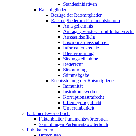
Standesinitiativen
Ratsmitglieder
Bezüge der Ratsmitglieder
Ratsmitglieder im Parlamentsbetrieb
Amtsgeheimnis
Antrags-, Vorstoss- und Initiativrecht
Ausstandspflicht
Disziplinarmassnahmen
Informationsrechte
Kleiderordnung
Sitzungsteilnahme
Rederecht
Sitzordnung
Stimmabgabe
Rechtsstellung der Ratsmitglieder
Immunität
Instruktionsverbot
Korruptionsstrafrecht
Offenlegungspflicht
Unvereinbarkeit
Parlamentswörterbuch
Faktenblätter Parlamentswörterbuch
Sammlungen Parlamentswörterbuch
Publikationen
Broschüren