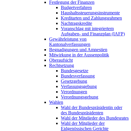
Festlegung der Finanzen
Budgetverfahren
Haushaltssteuerungsinstrumente
Kreditarten und Zahlungsrahmen
Nachtragskredite
Voranschlag mit integriertem
Aufgaben- und Finanzplan (IAFP)
Gewährleistung von
Kantonalverfassungen
Begnadigungen und Amnestien
Mitwirkung in der Aussenpolitik
Oberaufsicht
Rechtsetzung
Bundesgesetze
Bundesverfassung
Gesetzgebung
Verfassungsgebung
Verordnungen
Verordnungsgebung
Wahlen
Wahl der Bundespräsidentin oder
des Bundespräsidenten
Wahl der Mitglieder des Bundesrates
Wahl der Mitglieder der
Eidgenössischen Gerichte