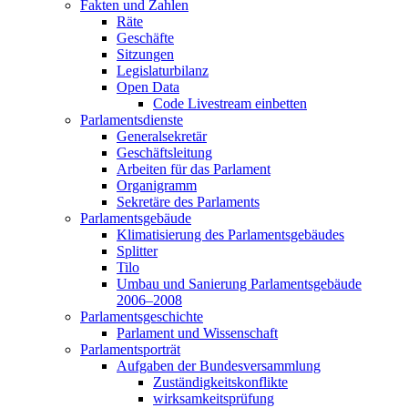
Fakten und Zahlen
Räte
Geschäfte
Sitzungen
Legislaturbilanz
Open Data
Code Livestream einbetten
Parlamentsdienste
Generalsekretär
Geschäftsleitung
Arbeiten für das Parlament
Organigramm
Sekretäre des Parlaments
Parlamentsgebäude
Klimatisierung des Parlamentsgebäudes
Splitter
Tilo
Umbau und Sanierung Parlamentsgebäude
2006–2008
Parlamentsgeschichte
Parlament und Wissenschaft
Parlamentsporträt
Aufgaben der Bundesversammlung
Zuständigkeitskonflikte
wirksamkeitsprüfung