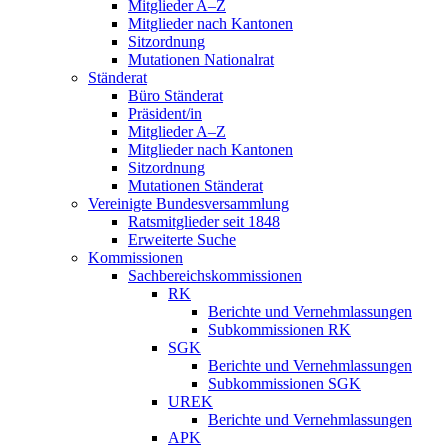
Mitglieder A–Z
Mitglieder nach Kantonen
Sitzordnung
Mutationen Nationalrat
Ständerat
Büro Ständerat
Präsident/in
Mitglieder A–Z
Mitglieder nach Kantonen
Sitzordnung
Mutationen Ständerat
Vereinigte Bundesversammlung
Ratsmitglieder seit 1848
Erweiterte Suche
Kommissionen
Sachbereichskommissionen
RK
Berichte und Vernehmlassungen
Subkommissionen RK
SGK
Berichte und Vernehmlassungen
Subkommissionen SGK
UREK
Berichte und Vernehmlassungen
APK