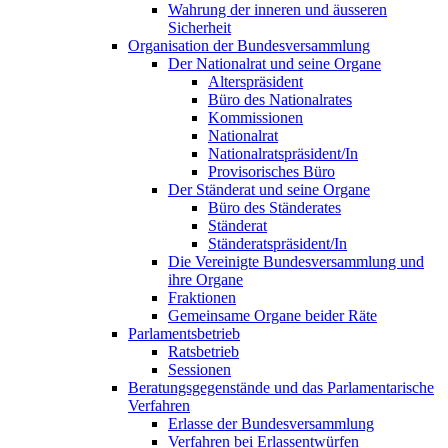
Wahrung der inneren und äusseren
Sicherheit
Organisation der Bundesversammlung
Der Nationalrat und seine Organe
Alterspräsident
Büro des Nationalrates
Kommissionen
Nationalrat
Nationalratspräsident/In
Provisorisches Büro
Der Ständerat und seine Organe
Büro des Ständerates
Ständerat
Ständeratspräsident/In
Die Vereinigte Bundesversammlung und
ihre Organe
Fraktionen
Gemeinsame Organe beider Räte
Parlamentsbetrieb
Ratsbetrieb
Sessionen
Beratungsgegenstände und das Parlamentarische
Verfahren
Erlasse der Bundesversammlung
Verfahren bei Erlassentwürfen