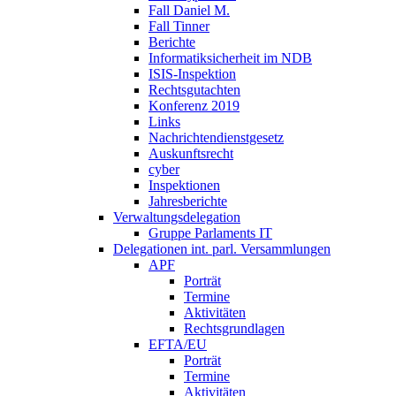
Fall Daniel M.
Fall Tinner
Berichte
Informatiksicherheit ­im NDB
ISIS-Inspektion
Rechtsgutachten
Konferenz 2019
Links
Nachrichtendienstgesetz
Auskunftsrecht
cyber
Inspektionen
Jahresberichte
Verwaltungsdelegation
Gruppe Parlaments IT
Delegationen int. parl. Versammlungen
APF
Porträt
Termine
Aktivitäten
Rechtsgrundlagen
EFTA/EU
Porträt
Termine
Aktivitäten