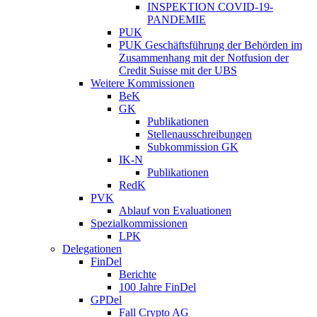
INSPEKTION COVID-19-
PANDEMIE
PUK
PUK Geschäftsführung der Behörden im
Zusammenhang mit der Notfusion der
Credit Suisse mit der UBS
Weitere Kommissionen
BeK
GK
Publikationen
Stellenausschreibungen
Subkommission GK
IK-N
Publikationen
RedK
PVK
Ablauf von Evaluationen
Spezialkommissionen
LPK
Delegationen
FinDel
Berichte
100 Jahre FinDel
GPDel
Fall Crypto AG