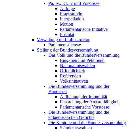
Pa. Iv., Kt. Iv und Vorstösse
Anfrage
Fragestunde
Interpellation
Motion
Parlamentarische Initiative
Postulat
Verwaltung und Infrastruktur
Parlamentsdienste
Stellung der Bundesversammlung
Das Volk und die Bundesversammlung
Eingaben und Petitionen
Nationalratswahlen
Öffentlichkeit
Referenden
Volksinitiativen
Die Bundesversammlung und der
Bundesrat
Aufhebung der Immunität
Feststellung der Amtsunfähigkeit
Parlamentarische Vorstösse
Die Bundesversammlung und die
eidgenössischen Gerichte
Die Kantone und die Bundesversammlung
Ständeratswahlen