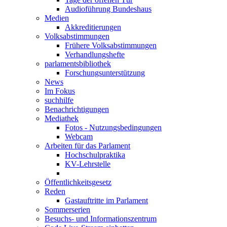
Audioführung Bundeshaus
Medien
Akkreditierungen
Volksabstimmungen
Frühere Volksabstimmungen
Verhandlungshefte
parlamentsbibliothek
Forschungsunterstützung
News
Im Fokus
suchhilfe
Benachrichtigungen
Mediathek
Fotos - Nutzungsbedingungen
Webcam
Arbeiten für das Parlament
Hochschulpraktika
KV-Lehrstelle
Öffentlichkeitsgesetz
Reden
Gastauftritte im Parlament
Sommerserien
Besuchs- und Informationszentrum