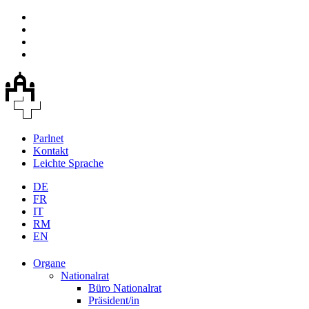
Parlnet
Kontakt
Leichte Sprache
DE
FR
IT
RM
EN
Organe
Nationalrat
Büro Nationalrat
Präsident/in