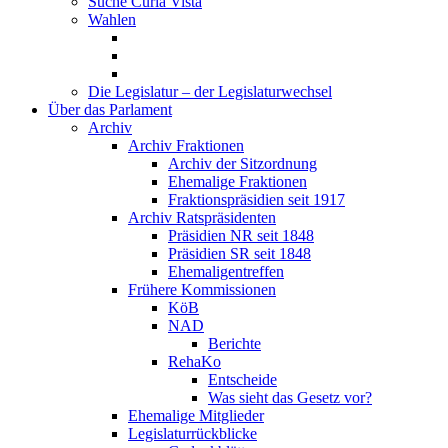
Suche Curia Vista
Wahlen
Die Legislatur – der Legislaturwechsel
Über das Parlament
Archiv
Archiv Fraktionen
Archiv der Sitzordnung
Ehemalige Fraktionen
Fraktionspräsidien seit 1917
Archiv Ratspräsidenten
Präsidien NR seit 1848
Präsidien SR seit 1848
Ehemaligentreffen
Frühere Kommissionen
KöB
NAD
Berichte
RehaKo
Entscheide
Was sieht das Gesetz vor?
Ehemalige Mitglieder
Legislaturrückblicke