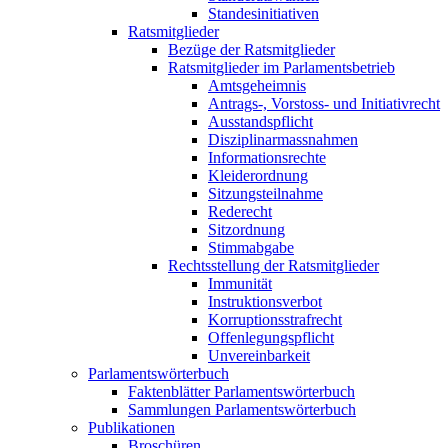
Standesinitiativen
Ratsmitglieder
Bezüge der Ratsmitglieder
Ratsmitglieder im Parlamentsbetrieb
Amtsgeheimnis
Antrags-, Vorstoss- und Initiativrecht
Ausstandspflicht
Disziplinarmassnahmen
Informationsrechte
Kleiderordnung
Sitzungsteilnahme
Rederecht
Sitzordnung
Stimmabgabe
Rechtsstellung der Ratsmitglieder
Immunität
Instruktionsverbot
Korruptionsstrafrecht
Offenlegungspflicht
Unvereinbarkeit
Parlamentswörterbuch
Faktenblätter Parlamentswörterbuch
Sammlungen Parlamentswörterbuch
Publikationen
Broschüren