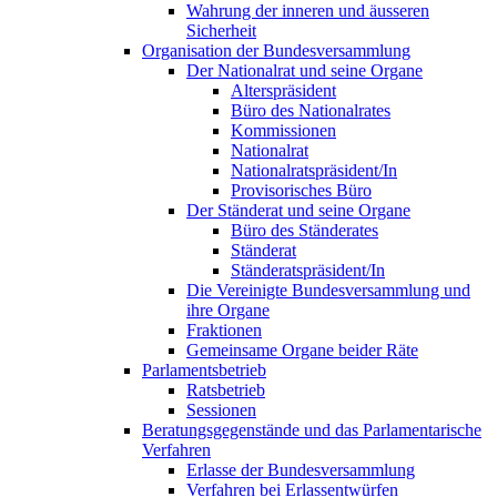
Wahrung der inneren und äusseren
Sicherheit
Organisation der Bundesversammlung
Der Nationalrat und seine Organe
Alterspräsident
Büro des Nationalrates
Kommissionen
Nationalrat
Nationalratspräsident/In
Provisorisches Büro
Der Ständerat und seine Organe
Büro des Ständerates
Ständerat
Ständeratspräsident/In
Die Vereinigte Bundesversammlung und
ihre Organe
Fraktionen
Gemeinsame Organe beider Räte
Parlamentsbetrieb
Ratsbetrieb
Sessionen
Beratungsgegenstände und das Parlamentarische
Verfahren
Erlasse der Bundesversammlung
Verfahren bei Erlassentwürfen