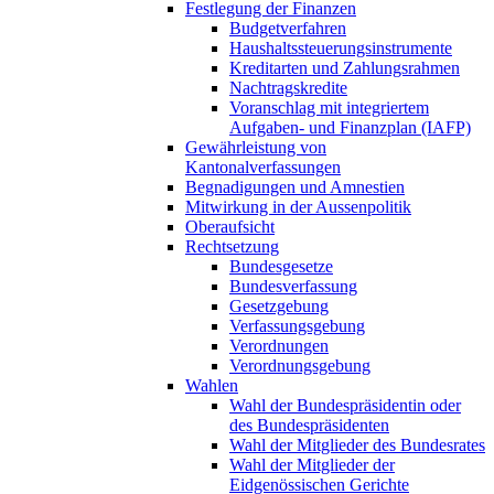
Festlegung der Finanzen
Budgetverfahren
Haushaltssteuerungsinstrumente
Kreditarten und Zahlungsrahmen
Nachtragskredite
Voranschlag mit integriertem
Aufgaben- und Finanzplan (IAFP)
Gewährleistung von
Kantonalverfassungen
Begnadigungen und Amnestien
Mitwirkung in der Aussenpolitik
Oberaufsicht
Rechtsetzung
Bundesgesetze
Bundesverfassung
Gesetzgebung
Verfassungsgebung
Verordnungen
Verordnungsgebung
Wahlen
Wahl der Bundespräsidentin oder
des Bundespräsidenten
Wahl der Mitglieder des Bundesrates
Wahl der Mitglieder der
Eidgenössischen Gerichte