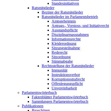
Standesinitiativen
Ratsmitglieder
Bezüge der Ratsmitglieder
Ratsmitglieder im Parlamentsbetrieb
Amtsgeheimnis
Antrags-, Vorstoss- und Initiativrecht
Ausstandspflicht
Disziplinarmassnahmen
Informationsrechte
Kleiderordnung
Sitzungsteilnahme
Rederecht
Sitzordnung
Stimmabgabe
Rechtsstellung der Ratsmitglieder
Immunität
Instruktionsverbot
Korruptionsstrafrecht
Offenlegungspflicht
Unvereinbarkeit
Parlamentswörterbuch
Faktenblätter Parlamentswörterbuch
Sammlungen Parlamentswörterbuch
Publikationen
Broschüren