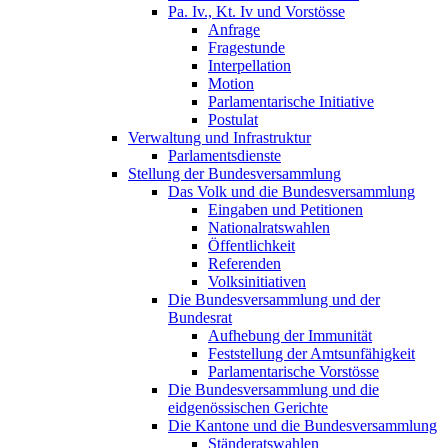
Pa. Iv., Kt. Iv und Vorstösse
Anfrage
Fragestunde
Interpellation
Motion
Parlamentarische Initiative
Postulat
Verwaltung und Infrastruktur
Parlamentsdienste
Stellung der Bundesversammlung
Das Volk und die Bundesversammlung
Eingaben und Petitionen
Nationalratswahlen
Öffentlichkeit
Referenden
Volksinitiativen
Die Bundesversammlung und der
Bundesrat
Aufhebung der Immunität
Feststellung der Amtsunfähigkeit
Parlamentarische Vorstösse
Die Bundesversammlung und die
eidgenössischen Gerichte
Die Kantone und die Bundesversammlung
Ständeratswahlen