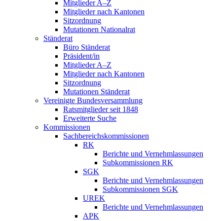
Mitglieder A–Z
Mitglieder nach Kantonen
Sitzordnung
Mutationen Nationalrat
Ständerat
Büro Ständerat
Präsident/in
Mitglieder A–Z
Mitglieder nach Kantonen
Sitzordnung
Mutationen Ständerat
Vereinigte Bundesversammlung
Ratsmitglieder seit 1848
Erweiterte Suche
Kommissionen
Sachbereichskommissionen
RK
Berichte und Vernehmlassungen
Subkommissionen RK
SGK
Berichte und Vernehmlassungen
Subkommissionen SGK
UREK
Berichte und Vernehmlassungen
APK