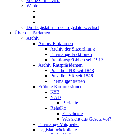
Suche Curia Vista
Wahlen
Die Legislatur – der Legislaturwechsel
Über das Parlament
Archiv
Archiv Fraktionen
Archiv der Sitzordnung
Ehemalige Fraktionen
Fraktionspräsidien seit 1917
Archiv Ratspräsidenten
Präsidien NR seit 1848
Präsidien SR seit 1848
Ehemaligentreffen
Frühere Kommissionen
KöB
NAD
Berichte
RehaKo
Entscheide
Was sieht das Gesetz vor?
Ehemalige Mitglieder
Legislaturrückblicke