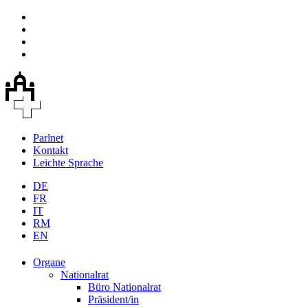
Parlnet
Kontakt
Leichte Sprache
DE
FR
IT
RM
EN
Organe
Nationalrat
Büro Nationalrat
Präsident/in