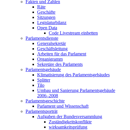
Fakten und Zahlen
Räte
Geschäfte
Sitzungen
Legislaturbilanz
Open Data
Code Livestream einbetten
Parlamentsdienste
Generalsekretär
Geschäftsleitung
Arbeiten für das Parlament
Organigramm
Sekretäre des Parlaments
Parlamentsgebäude
Klimatisierung des Parlamentsgebäudes
Splitter
Tilo
Umbau und Sanierung Parlamentsgebäude
2006–2008
Parlamentsgeschichte
Parlament und Wissenschaft
Parlamentsporträt
Aufgaben der Bundesversammlung
Zuständigkeitskonflikte
wirksamkeitsprüfung