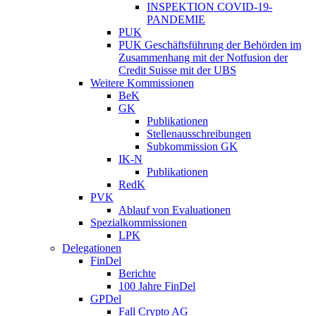
INSPEKTION COVID-19-
PANDEMIE
PUK
PUK Geschäftsführung der Behörden im
Zusammenhang mit der Notfusion der
Credit Suisse mit der UBS
Weitere Kommissionen
BeK
GK
Publikationen
Stellenausschreibungen
Subkommission GK
IK-N
Publikationen
RedK
PVK
Ablauf von Evaluationen
Spezialkommissionen
LPK
Delegationen
FinDel
Berichte
100 Jahre FinDel
GPDel
Fall Crypto AG