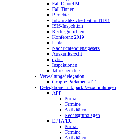
Fall Daniel M.
Fall Tinner
Berichte
Informatiksicherheit ­im NDB
ISIS-Inspektion
Rechtsgutachten
Konferenz 2019
Links
Nachrichtendienstgesetz
Auskunftsrecht
cyber
Inspektionen
Jahresberichte
Verwaltungsdelegation
Gruppe Parlaments IT
Delegationen int. parl. Versammlungen
APF
Porträt
Termine
Aktivitäten
Rechtsgrundlagen
EFTA/EU
Porträt
Termine
Aktivitäten