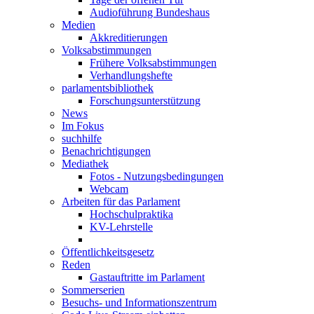
Audioführung Bundeshaus
Medien
Akkreditierungen
Volksabstimmungen
Frühere Volksabstimmungen
Verhandlungshefte
parlamentsbibliothek
Forschungsunterstützung
News
Im Fokus
suchhilfe
Benachrichtigungen
Mediathek
Fotos - Nutzungsbedingungen
Webcam
Arbeiten für das Parlament
Hochschulpraktika
KV-Lehrstelle
Öffentlichkeitsgesetz
Reden
Gastauftritte im Parlament
Sommerserien
Besuchs- und Informationszentrum