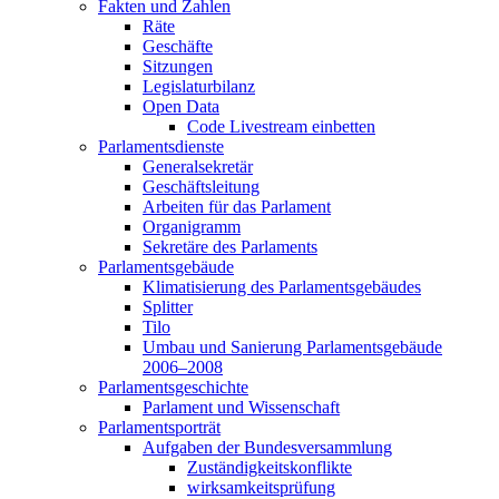
Fakten und Zahlen
Räte
Geschäfte
Sitzungen
Legislaturbilanz
Open Data
Code Livestream einbetten
Parlamentsdienste
Generalsekretär
Geschäftsleitung
Arbeiten für das Parlament
Organigramm
Sekretäre des Parlaments
Parlamentsgebäude
Klimatisierung des Parlamentsgebäudes
Splitter
Tilo
Umbau und Sanierung Parlamentsgebäude
2006–2008
Parlamentsgeschichte
Parlament und Wissenschaft
Parlamentsporträt
Aufgaben der Bundesversammlung
Zuständigkeitskonflikte
wirksamkeitsprüfung