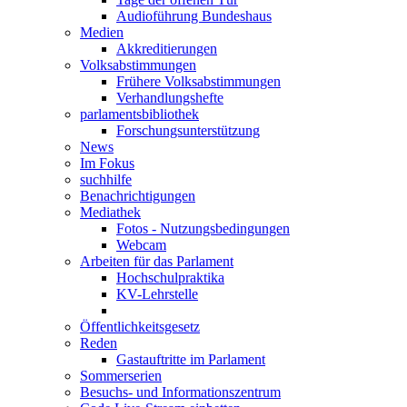
Audioführung Bundeshaus
Medien
Akkreditierungen
Volksabstimmungen
Frühere Volksabstimmungen
Verhandlungshefte
parlamentsbibliothek
Forschungsunterstützung
News
Im Fokus
suchhilfe
Benachrichtigungen
Mediathek
Fotos - Nutzungsbedingungen
Webcam
Arbeiten für das Parlament
Hochschulpraktika
KV-Lehrstelle
Öffentlichkeitsgesetz
Reden
Gastauftritte im Parlament
Sommerserien
Besuchs- und Informationszentrum