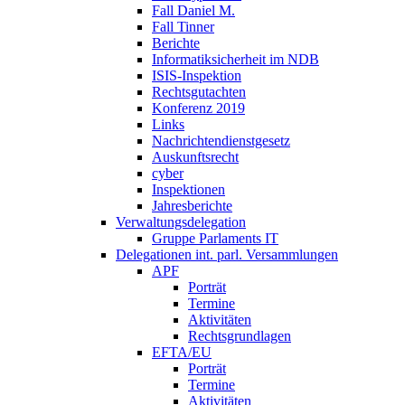
Fall Daniel M.
Fall Tinner
Berichte
Informatiksicherheit ­im NDB
ISIS-Inspektion
Rechtsgutachten
Konferenz 2019
Links
Nachrichtendienstgesetz
Auskunftsrecht
cyber
Inspektionen
Jahresberichte
Verwaltungsdelegation
Gruppe Parlaments IT
Delegationen int. parl. Versammlungen
APF
Porträt
Termine
Aktivitäten
Rechtsgrundlagen
EFTA/EU
Porträt
Termine
Aktivitäten