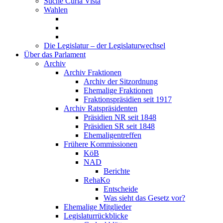
Suche Curia Vista
Wahlen
Die Legislatur – der Legislaturwechsel
Über das Parlament
Archiv
Archiv Fraktionen
Archiv der Sitzordnung
Ehemalige Fraktionen
Fraktionspräsidien seit 1917
Archiv Ratspräsidenten
Präsidien NR seit 1848
Präsidien SR seit 1848
Ehemaligentreffen
Frühere Kommissionen
KöB
NAD
Berichte
RehaKo
Entscheide
Was sieht das Gesetz vor?
Ehemalige Mitglieder
Legislaturrückblicke