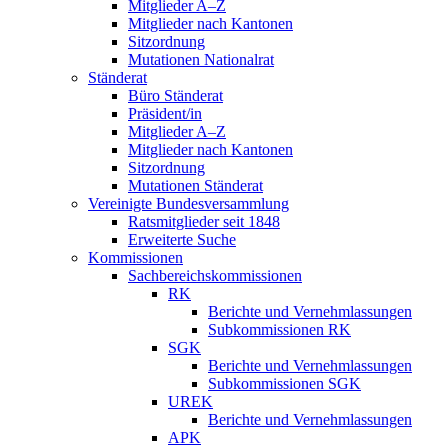
Mitglieder A–Z
Mitglieder nach Kantonen
Sitzordnung
Mutationen Nationalrat
Ständerat
Büro Ständerat
Präsident/in
Mitglieder A–Z
Mitglieder nach Kantonen
Sitzordnung
Mutationen Ständerat
Vereinigte Bundesversammlung
Ratsmitglieder seit 1848
Erweiterte Suche
Kommissionen
Sachbereichskommissionen
RK
Berichte und Vernehmlassungen
Subkommissionen RK
SGK
Berichte und Vernehmlassungen
Subkommissionen SGK
UREK
Berichte und Vernehmlassungen
APK