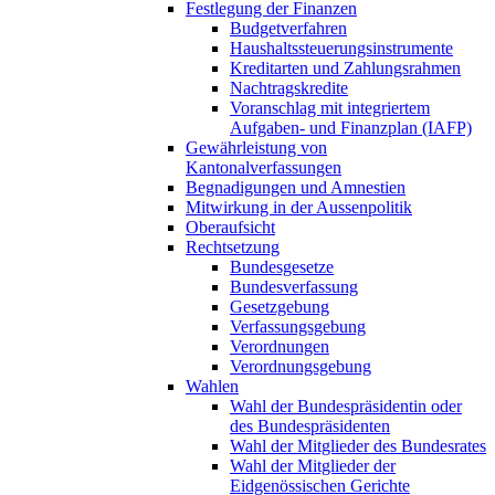
Festlegung der Finanzen
Budgetverfahren
Haushaltssteuerungsinstrumente
Kreditarten und Zahlungsrahmen
Nachtragskredite
Voranschlag mit integriertem
Aufgaben- und Finanzplan (IAFP)
Gewährleistung von
Kantonalverfassungen
Begnadigungen und Amnestien
Mitwirkung in der Aussenpolitik
Oberaufsicht
Rechtsetzung
Bundesgesetze
Bundesverfassung
Gesetzgebung
Verfassungsgebung
Verordnungen
Verordnungsgebung
Wahlen
Wahl der Bundespräsidentin oder
des Bundespräsidenten
Wahl der Mitglieder des Bundesrates
Wahl der Mitglieder der
Eidgenössischen Gerichte