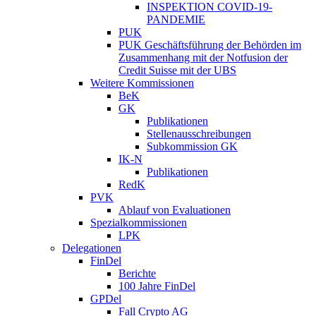
INSPEKTION COVID-19-
PANDEMIE
PUK
PUK Geschäftsführung der Behörden im
Zusammenhang mit der Notfusion der
Credit Suisse mit der UBS
Weitere Kommissionen
BeK
GK
Publikationen
Stellenausschreibungen
Subkommission GK
IK-N
Publikationen
RedK
PVK
Ablauf von Evaluationen
Spezialkommissionen
LPK
Delegationen
FinDel
Berichte
100 Jahre FinDel
GPDel
Fall Crypto AG