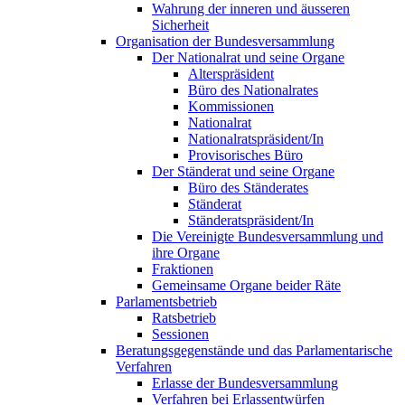
Wahrung der inneren und äusseren
Sicherheit
Organisation der Bundesversammlung
Der Nationalrat und seine Organe
Alterspräsident
Büro des Nationalrates
Kommissionen
Nationalrat
Nationalratspräsident/In
Provisorisches Büro
Der Ständerat und seine Organe
Büro des Ständerates
Ständerat
Ständeratspräsident/In
Die Vereinigte Bundesversammlung und
ihre Organe
Fraktionen
Gemeinsame Organe beider Räte
Parlamentsbetrieb
Ratsbetrieb
Sessionen
Beratungsgegenstände und das Parlamentarische
Verfahren
Erlasse der Bundesversammlung
Verfahren bei Erlassentwürfen