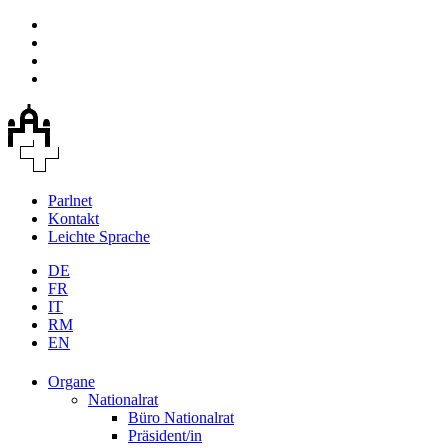
Parlnet
Kontakt
Leichte Sprache
DE
FR
IT
RM
EN
Organe
Nationalrat
Büro Nationalrat
Präsident/in