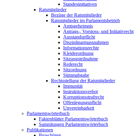
Standesinitiativen
Ratsmitglieder
Bezüge der Ratsmitglieder
Ratsmitglieder im Parlamentsbetrieb
Amtsgeheimnis
Antrags-, Vorstoss- und Initiativrecht
Ausstandspflicht
Disziplinarmassnahmen
Informationsrechte
Kleiderordnung
Sitzungsteilnahme
Rederecht
Sitzordnung
Stimmabgabe
Rechtsstellung der Ratsmitglieder
Immunität
Instruktionsverbot
Korruptionsstrafrecht
Offenlegungspflicht
Unvereinbarkeit
Parlamentswörterbuch
Faktenblätter Parlamentswörterbuch
Sammlungen Parlamentswörterbuch
Publikationen
Broschüren