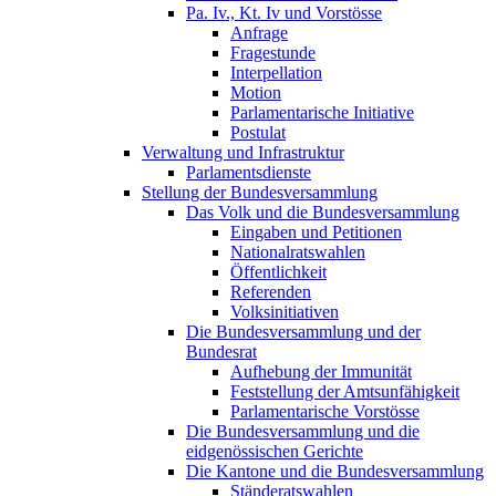
Pa. Iv., Kt. Iv und Vorstösse
Anfrage
Fragestunde
Interpellation
Motion
Parlamentarische Initiative
Postulat
Verwaltung und Infrastruktur
Parlamentsdienste
Stellung der Bundesversammlung
Das Volk und die Bundesversammlung
Eingaben und Petitionen
Nationalratswahlen
Öffentlichkeit
Referenden
Volksinitiativen
Die Bundesversammlung und der
Bundesrat
Aufhebung der Immunität
Feststellung der Amtsunfähigkeit
Parlamentarische Vorstösse
Die Bundesversammlung und die
eidgenössischen Gerichte
Die Kantone und die Bundesversammlung
Ständeratswahlen