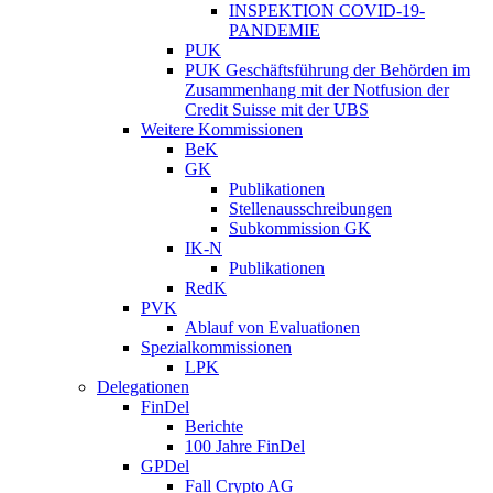
INSPEKTION COVID-19-
PANDEMIE
PUK
PUK Geschäftsführung der Behörden im
Zusammenhang mit der Notfusion der
Credit Suisse mit der UBS
Weitere Kommissionen
BeK
GK
Publikationen
Stellenausschreibungen
Subkommission GK
IK-N
Publikationen
RedK
PVK
Ablauf von Evaluationen
Spezialkommissionen
LPK
Delegationen
FinDel
Berichte
100 Jahre FinDel
GPDel
Fall Crypto AG