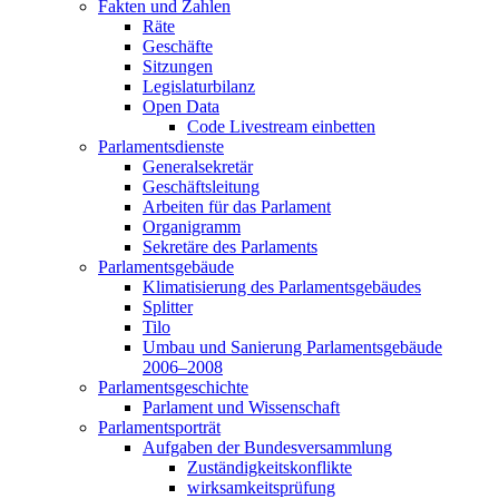
Fakten und Zahlen
Räte
Geschäfte
Sitzungen
Legislaturbilanz
Open Data
Code Livestream einbetten
Parlamentsdienste
Generalsekretär
Geschäftsleitung
Arbeiten für das Parlament
Organigramm
Sekretäre des Parlaments
Parlamentsgebäude
Klimatisierung des Parlamentsgebäudes
Splitter
Tilo
Umbau und Sanierung Parlamentsgebäude
2006–2008
Parlamentsgeschichte
Parlament und Wissenschaft
Parlamentsporträt
Aufgaben der Bundesversammlung
Zuständigkeitskonflikte
wirksamkeitsprüfung