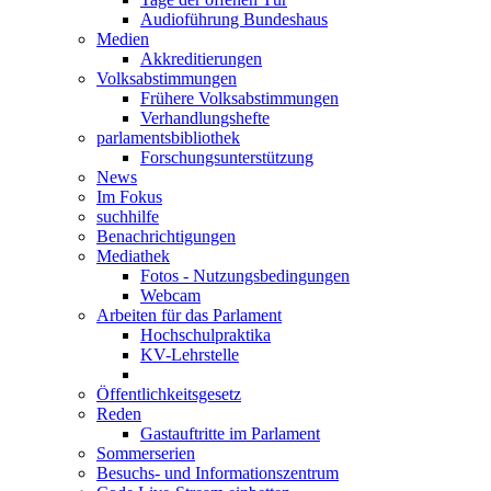
Audioführung Bundeshaus
Medien
Akkreditierungen
Volksabstimmungen
Frühere Volksabstimmungen
Verhandlungshefte
parlamentsbibliothek
Forschungsunterstützung
News
Im Fokus
suchhilfe
Benachrichtigungen
Mediathek
Fotos - Nutzungsbedingungen
Webcam
Arbeiten für das Parlament
Hochschulpraktika
KV-Lehrstelle
Öffentlichkeitsgesetz
Reden
Gastauftritte im Parlament
Sommerserien
Besuchs- und Informationszentrum