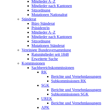
Mitglieder A–Z
Mitglieder nach Kantonen
Sitzordnung
Mutationen Nationalrat
Ständerat
Büro Ständerat
Präsident/in
Mitglieder A–Z
Mitglieder nach Kantonen
Sitzordnung
Mutationen Ständerat
Vereinigte Bundesversammlung
Ratsmitglieder seit 1848
Erweiterte Suche
Kommissionen
Sachbereichskommissionen
RK
Berichte und Vernehmlassungen
Subkommissionen RK
SGK
Berichte und Vernehmlassungen
Subkommissionen SGK
UREK
Berichte und Vernehmlassungen
APK