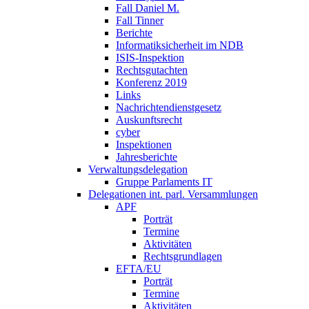
Fall Daniel M.
Fall Tinner
Berichte
Informatiksicherheit ­im NDB
ISIS-Inspektion
Rechtsgutachten
Konferenz 2019
Links
Nachrichtendienstgesetz
Auskunftsrecht
cyber
Inspektionen
Jahresberichte
Verwaltungsdelegation
Gruppe Parlaments IT
Delegationen int. parl. Versammlungen
APF
Porträt
Termine
Aktivitäten
Rechtsgrundlagen
EFTA/EU
Porträt
Termine
Aktivitäten