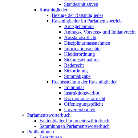
Standesinitiativen
Ratsmitglieder
Bezüge der Ratsmitglieder
Ratsmitglieder im Parlamentsbetrieb
Amtsgeheimnis
Antrags-, Vorstoss- und Initiativrecht
Ausstandspflicht
Disziplinarmassnahmen
Informationsrechte
Kleiderordnung
Sitzungsteilnahme
Rederecht
Sitzordnung
Stimmabgabe
Rechtsstellung der Ratsmitglieder
Immunität
Instruktionsverbot
Korruptionsstrafrecht
Offenlegungspflicht
Unvereinbarkeit
Parlamentswörterbuch
Faktenblätter Parlamentswörterbuch
Sammlungen Parlamentswörterbuch
Publikationen
Broschüren