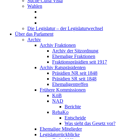
Suche Curia Vista
Wahlen
Die Legislatur – der Legislaturwechsel
Über das Parlament
Archiv
Archiv Fraktionen
Archiv der Sitzordnung
Ehemalige Fraktionen
Fraktionspräsidien seit 1917
Archiv Ratspräsidenten
Präsidien NR seit 1848
Präsidien SR seit 1848
Ehemaligentreffen
Frühere Kommissionen
KöB
NAD
Berichte
RehaKo
Entscheide
Was sieht das Gesetz vor?
Ehemalige Mitglieder
Legislaturrückblicke