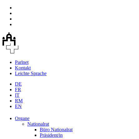
Parlnet
Kontakt
Leichte Sprache
DE
FR
IT
RM
EN
Organe
Nationalrat
Büro Nationalrat
Präsident/in