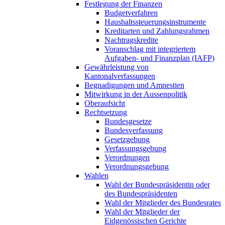
Festlegung der Finanzen
Budgetverfahren
Haushaltssteuerungsinstrumente
Kreditarten und Zahlungsrahmen
Nachtragskredite
Voranschlag mit integriertem
Aufgaben- und Finanzplan (IAFP)
Gewährleistung von
Kantonalverfassungen
Begnadigungen und Amnestien
Mitwirkung in der Aussenpolitik
Oberaufsicht
Rechtsetzung
Bundesgesetze
Bundesverfassung
Gesetzgebung
Verfassungsgebung
Verordnungen
Verordnungsgebung
Wahlen
Wahl der Bundespräsidentin oder
des Bundespräsidenten
Wahl der Mitglieder des Bundesrates
Wahl der Mitglieder der
Eidgenössischen Gerichte