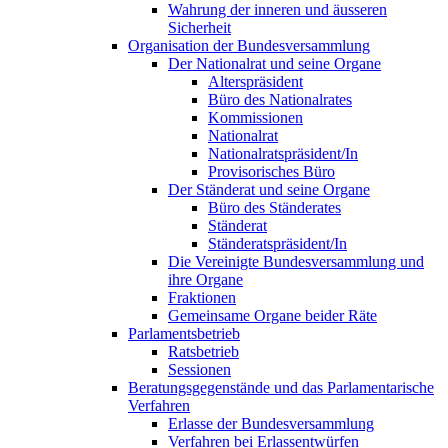
Wahrung der inneren und äusseren
Sicherheit
Organisation der Bundesversammlung
Der Nationalrat und seine Organe
Alterspräsident
Büro des Nationalrates
Kommissionen
Nationalrat
Nationalratspräsident/In
Provisorisches Büro
Der Ständerat und seine Organe
Büro des Ständerates
Ständerat
Ständeratspräsident/In
Die Vereinigte Bundesversammlung und
ihre Organe
Fraktionen
Gemeinsame Organe beider Räte
Parlamentsbetrieb
Ratsbetrieb
Sessionen
Beratungsgegenstände und das Parlamentarische
Verfahren
Erlasse der Bundesversammlung
Verfahren bei Erlassentwürfen