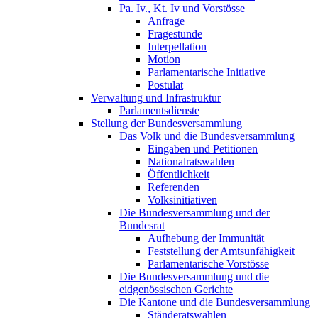
Pa. Iv., Kt. Iv und Vorstösse
Anfrage
Fragestunde
Interpellation
Motion
Parlamentarische Initiative
Postulat
Verwaltung und Infrastruktur
Parlamentsdienste
Stellung der Bundesversammlung
Das Volk und die Bundesversammlung
Eingaben und Petitionen
Nationalratswahlen
Öffentlichkeit
Referenden
Volksinitiativen
Die Bundesversammlung und der
Bundesrat
Aufhebung der Immunität
Feststellung der Amtsunfähigkeit
Parlamentarische Vorstösse
Die Bundesversammlung und die
eidgenössischen Gerichte
Die Kantone und die Bundesversammlung
Ständeratswahlen