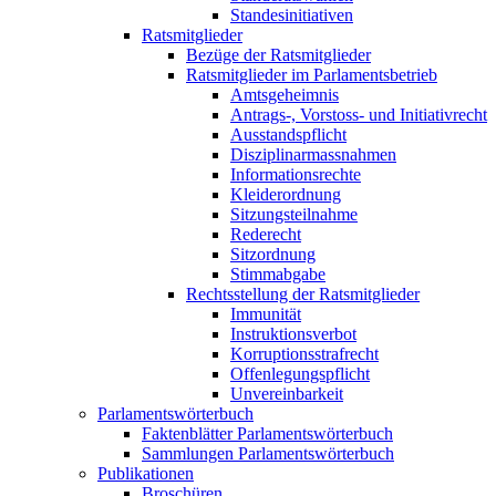
Standesinitiativen
Ratsmitglieder
Bezüge der Ratsmitglieder
Ratsmitglieder im Parlamentsbetrieb
Amtsgeheimnis
Antrags-, Vorstoss- und Initiativrecht
Ausstandspflicht
Disziplinarmassnahmen
Informationsrechte
Kleiderordnung
Sitzungsteilnahme
Rederecht
Sitzordnung
Stimmabgabe
Rechtsstellung der Ratsmitglieder
Immunität
Instruktionsverbot
Korruptionsstrafrecht
Offenlegungspflicht
Unvereinbarkeit
Parlamentswörterbuch
Faktenblätter Parlamentswörterbuch
Sammlungen Parlamentswörterbuch
Publikationen
Broschüren