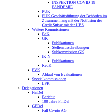
INSPEKTION COVID-19-
PANDEMIE
PUK
PUK Geschäftsführung der Behörden im
Zusammenhang mit der Notfusion der
Credit Suisse mit der UBS
Weitere Kommissionen
BeK
GK
Publikationen
Stellenausschreibungen
Subkommission GK
IK-N
Publikationen
RedK
PVK
Ablauf von Evaluationen
Spezialkommissionen
LPK
Delegationen
FinDel
Berichte
100 Jahre FinDel
GPDel
Fall Crypto AG