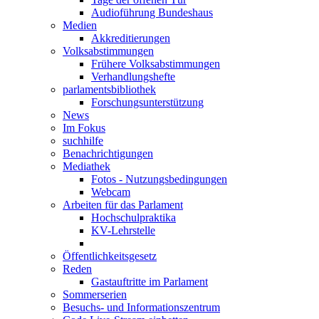
Audioführung Bundeshaus
Medien
Akkreditierungen
Volksabstimmungen
Frühere Volksabstimmungen
Verhandlungshefte
parlamentsbibliothek
Forschungsunterstützung
News
Im Fokus
suchhilfe
Benachrichtigungen
Mediathek
Fotos - Nutzungsbedingungen
Webcam
Arbeiten für das Parlament
Hochschulpraktika
KV-Lehrstelle
Öffentlichkeitsgesetz
Reden
Gastauftritte im Parlament
Sommerserien
Besuchs- und Informationszentrum