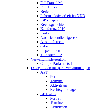
Fall Daniel M.
Fall Tinner
Berichte
Informatiksicherheit ­im NDB
ISIS-Inspektion
Rechtsgutachten
Konferenz 2019
Links
Nachrichtendienstgesetz
Auskunftsrecht
cyber
Inspektionen
Jahresberichte
Verwaltungsdelegation
Gruppe Parlaments IT
Delegationen int. parl. Versammlungen
APF
Porträt
Termine
Aktivitäten
Rechtsgrundlagen
EFTA/EU
Porträt
Termine
Aktivitäten