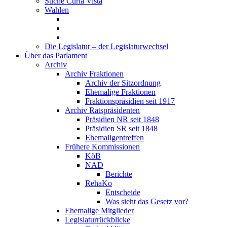
Suche Curia Vista
Wahlen
Die Legislatur – der Legislaturwechsel
Über das Parlament
Archiv
Archiv Fraktionen
Archiv der Sitzordnung
Ehemalige Fraktionen
Fraktionspräsidien seit 1917
Archiv Ratspräsidenten
Präsidien NR seit 1848
Präsidien SR seit 1848
Ehemaligentreffen
Frühere Kommissionen
KöB
NAD
Berichte
RehaKo
Entscheide
Was sieht das Gesetz vor?
Ehemalige Mitglieder
Legislaturrückblicke