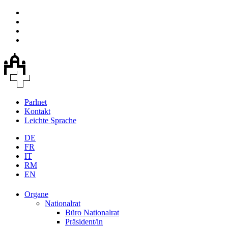
Parlnet
Kontakt
Leichte Sprache
DE
FR
IT
RM
EN
Organe
Nationalrat
Büro Nationalrat
Präsident/in