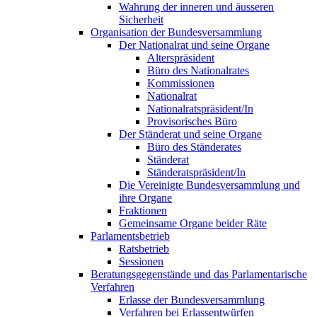
Wahrung der inneren und äusseren
Sicherheit
Organisation der Bundesversammlung
Der Nationalrat und seine Organe
Alterspräsident
Büro des Nationalrates
Kommissionen
Nationalrat
Nationalratspräsident/In
Provisorisches Büro
Der Ständerat und seine Organe
Büro des Ständerates
Ständerat
Ständeratspräsident/In
Die Vereinigte Bundesversammlung und
ihre Organe
Fraktionen
Gemeinsame Organe beider Räte
Parlamentsbetrieb
Ratsbetrieb
Sessionen
Beratungsgegenstände und das Parlamentarische
Verfahren
Erlasse der Bundesversammlung
Verfahren bei Erlassentwürfen