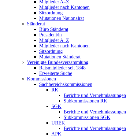
Mitglieder A–Z
Mitglieder nach Kantonen
Sitzordnung
Mutationen Nationalrat
Ständerat
Büro Ständerat
Präsident/in
Mitglieder A–Z
Mitglieder nach Kantonen
Sitzordnung
Mutationen Ständerat
Vereinigte Bundesversammlung
Ratsmitglieder seit 1848
Erweiterte Suche
Kommissionen
Sachbereichskommissionen
RK
Berichte und Vernehmlassungen
Subkommissionen RK
SGK
Berichte und Vernehmlassungen
Subkommissionen SGK
UREK
Berichte und Vernehmlassungen
APK