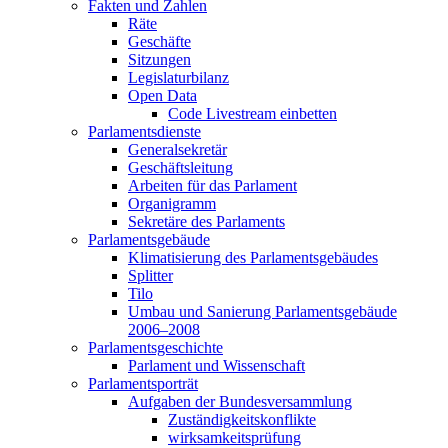
Fakten und Zahlen
Räte
Geschäfte
Sitzungen
Legislaturbilanz
Open Data
Code Livestream einbetten
Parlamentsdienste
Generalsekretär
Geschäftsleitung
Arbeiten für das Parlament
Organigramm
Sekretäre des Parlaments
Parlamentsgebäude
Klimatisierung des Parlamentsgebäudes
Splitter
Tilo
Umbau und Sanierung Parlamentsgebäude
2006–2008
Parlamentsgeschichte
Parlament und Wissenschaft
Parlamentsporträt
Aufgaben der Bundesversammlung
Zuständigkeitskonflikte
wirksamkeitsprüfung