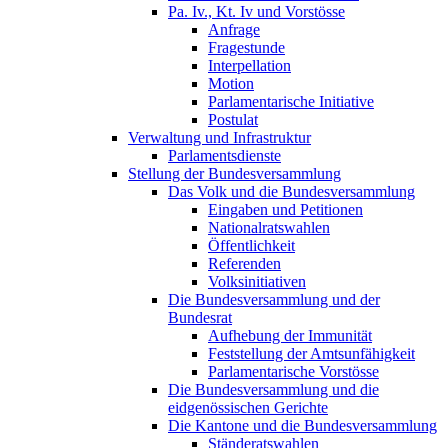
Pa. Iv., Kt. Iv und Vorstösse
Anfrage
Fragestunde
Interpellation
Motion
Parlamentarische Initiative
Postulat
Verwaltung und Infrastruktur
Parlamentsdienste
Stellung der Bundesversammlung
Das Volk und die Bundesversammlung
Eingaben und Petitionen
Nationalratswahlen
Öffentlichkeit
Referenden
Volksinitiativen
Die Bundesversammlung und der
Bundesrat
Aufhebung der Immunität
Feststellung der Amtsunfähigkeit
Parlamentarische Vorstösse
Die Bundesversammlung und die
eidgenössischen Gerichte
Die Kantone und die Bundesversammlung
Ständeratswahlen