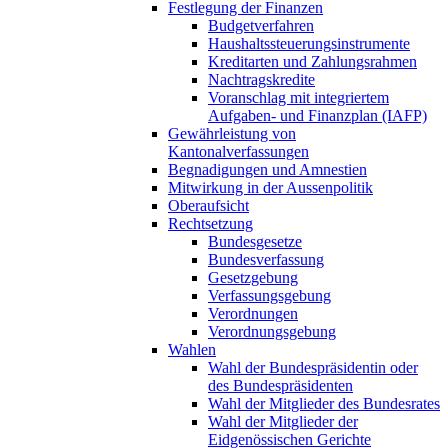
Festlegung der Finanzen
Budgetverfahren
Haushaltssteuerungsinstrumente
Kreditarten und Zahlungsrahmen
Nachtragskredite
Voranschlag mit integriertem
Aufgaben- und Finanzplan (IAFP)
Gewährleistung von
Kantonalverfassungen
Begnadigungen und Amnestien
Mitwirkung in der Aussenpolitik
Oberaufsicht
Rechtsetzung
Bundesgesetze
Bundesverfassung
Gesetzgebung
Verfassungsgebung
Verordnungen
Verordnungsgebung
Wahlen
Wahl der Bundespräsidentin oder
des Bundespräsidenten
Wahl der Mitglieder des Bundesrates
Wahl der Mitglieder der
Eidgenössischen Gerichte