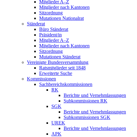
Mitglieder A–Z
Mitglieder nach Kantonen
Sitzordnung
Mutationen Nationalrat
Ständerat
Büro Ständerat
Präsident/in
Mitglieder A–Z
Mitglieder nach Kantonen
Sitzordnung
Mutationen Ständerat
Vereinigte Bundesversammlung
Ratsmitglieder seit 1848
Erweiterte Suche
Kommissionen
Sachbereichskommissionen
RK
Berichte und Vernehmlassungen
Subkommissionen RK
SGK
Berichte und Vernehmlassungen
Subkommissionen SGK
UREK
Berichte und Vernehmlassungen
APK