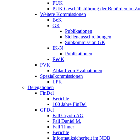
PUK
PUK Geschäftsführung der Behörden im Zus
Weitere Kommissionen
BeK
GK
Publikationen
Stellenausschreibungen
Subkommission GK
IK-N
Publikationen
RedK
PVK
Ablauf von Evaluationen
Spezialkommissionen
LPK
Delegationen
FinDel
Berichte
100 Jahre FinDel
GPDel
Fall Crypto AG
Fall Daniel M.
Fall Tinner
Berichte
Informatiksicherheit ­im NDB