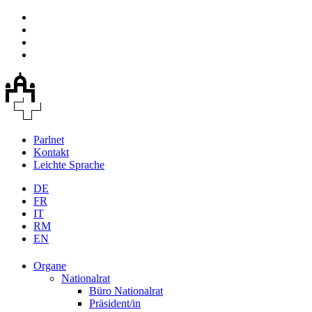
Parlnet
Kontakt
Leichte Sprache
DE
FR
IT
RM
EN
Organe
Nationalrat
Büro Nationalrat
Präsident/in