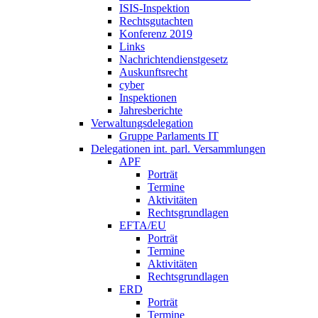
ISIS-Inspektion
Rechtsgutachten
Konferenz 2019
Links
Nachrichtendienstgesetz
Auskunftsrecht
cyber
Inspektionen
Jahresberichte
Verwaltungsdelegation
Gruppe Parlaments IT
Delegationen int. parl. Versammlungen
APF
Porträt
Termine
Aktivitäten
Rechtsgrundlagen
EFTA/EU
Porträt
Termine
Aktivitäten
Rechtsgrundlagen
ERD
Porträt
Termine