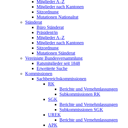
Mitglieder A–Z
Mitglieder nach Kantonen
Sitzordnung
Mutationen Nationalrat
Ständerat
Büro Ständerat
Präsident/in
Mitglieder A–Z
Mitglieder nach Kantonen
Sitzordnung
Mutationen Ständerat
Vereinigte Bundesversammlung
Ratsmitglieder seit 1848
Erweiterte Suche
Kommissionen
Sachbereichskommissionen
RK
Berichte und Vernehmlassungen
Subkommissionen RK
SGK
Berichte und Vernehmlassungen
Subkommissionen SGK
UREK
Berichte und Vernehmlassungen
APK