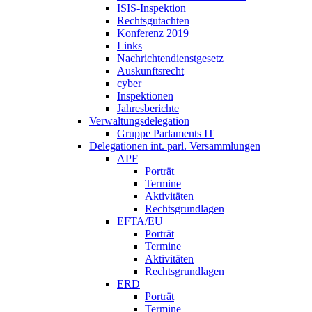
ISIS-Inspektion
Rechtsgutachten
Konferenz 2019
Links
Nachrichtendienstgesetz
Auskunftsrecht
cyber
Inspektionen
Jahresberichte
Verwaltungsdelegation
Gruppe Parlaments IT
Delegationen int. parl. Versammlungen
APF
Porträt
Termine
Aktivitäten
Rechtsgrundlagen
EFTA/EU
Porträt
Termine
Aktivitäten
Rechtsgrundlagen
ERD
Porträt
Termine