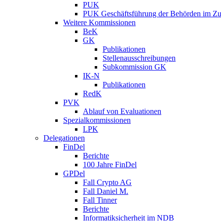
PUK
PUK Geschäftsführung der Behörden im Zus
Weitere Kommissionen
BeK
GK
Publikationen
Stellenausschreibungen
Subkommission GK
IK-N
Publikationen
RedK
PVK
Ablauf von Evaluationen
Spezialkommissionen
LPK
Delegationen
FinDel
Berichte
100 Jahre FinDel
GPDel
Fall Crypto AG
Fall Daniel M.
Fall Tinner
Berichte
Informatiksicherheit ­im NDB