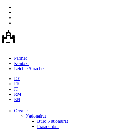
Parlnet
Kontakt
Leichte Sprache
DE
FR
IT
RM
EN
Organe
Nationalrat
Büro Nationalrat
Präsident/in