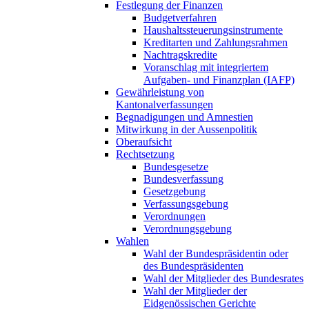
Festlegung der Finanzen
Budgetverfahren
Haushaltssteuerungsinstrumente
Kreditarten und Zahlungsrahmen
Nachtragskredite
Voranschlag mit integriertem
Aufgaben- und Finanzplan (IAFP)
Gewährleistung von
Kantonalverfassungen
Begnadigungen und Amnestien
Mitwirkung in der Aussenpolitik
Oberaufsicht
Rechtsetzung
Bundesgesetze
Bundesverfassung
Gesetzgebung
Verfassungsgebung
Verordnungen
Verordnungsgebung
Wahlen
Wahl der Bundespräsidentin oder
des Bundespräsidenten
Wahl der Mitglieder des Bundesrates
Wahl der Mitglieder der
Eidgenössischen Gerichte