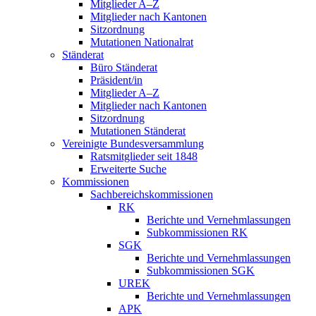
Mitglieder A–Z
Mitglieder nach Kantonen
Sitzordnung
Mutationen Nationalrat
Ständerat
Büro Ständerat
Präsident/in
Mitglieder A–Z
Mitglieder nach Kantonen
Sitzordnung
Mutationen Ständerat
Vereinigte Bundesversammlung
Ratsmitglieder seit 1848
Erweiterte Suche
Kommissionen
Sachbereichskommissionen
RK
Berichte und Vernehmlassungen
Subkommissionen RK
SGK
Berichte und Vernehmlassungen
Subkommissionen SGK
UREK
Berichte und Vernehmlassungen
APK