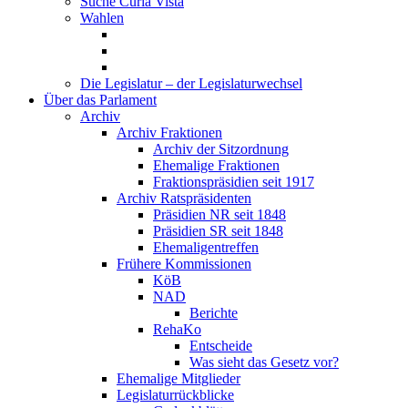
Suche Curia Vista
Wahlen
Die Legislatur – der Legislaturwechsel
Über das Parlament
Archiv
Archiv Fraktionen
Archiv der Sitzordnung
Ehemalige Fraktionen
Fraktionspräsidien seit 1917
Archiv Ratspräsidenten
Präsidien NR seit 1848
Präsidien SR seit 1848
Ehemaligentreffen
Frühere Kommissionen
KöB
NAD
Berichte
RehaKo
Entscheide
Was sieht das Gesetz vor?
Ehemalige Mitglieder
Legislaturrückblicke