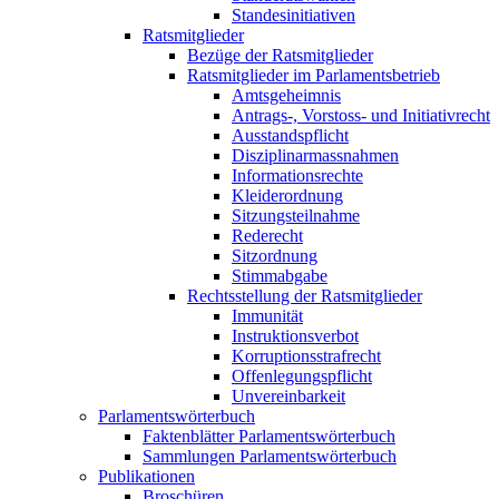
Standesinitiativen
Ratsmitglieder
Bezüge der Ratsmitglieder
Ratsmitglieder im Parlamentsbetrieb
Amtsgeheimnis
Antrags-, Vorstoss- und Initiativrecht
Ausstandspflicht
Disziplinarmassnahmen
Informationsrechte
Kleiderordnung
Sitzungsteilnahme
Rederecht
Sitzordnung
Stimmabgabe
Rechtsstellung der Ratsmitglieder
Immunität
Instruktionsverbot
Korruptionsstrafrecht
Offenlegungspflicht
Unvereinbarkeit
Parlamentswörterbuch
Faktenblätter Parlamentswörterbuch
Sammlungen Parlamentswörterbuch
Publikationen
Broschüren