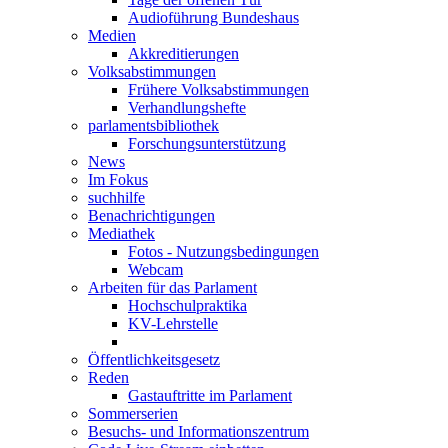
Audioführung Bundeshaus
Medien
Akkreditierungen
Volksabstimmungen
Frühere Volksabstimmungen
Verhandlungshefte
parlamentsbibliothek
Forschungsunterstützung
News
Im Fokus
suchhilfe
Benachrichtigungen
Mediathek
Fotos - Nutzungsbedingungen
Webcam
Arbeiten für das Parlament
Hochschulpraktika
KV-Lehrstelle
Öffentlichkeitsgesetz
Reden
Gastauftritte im Parlament
Sommerserien
Besuchs- und Informationszentrum