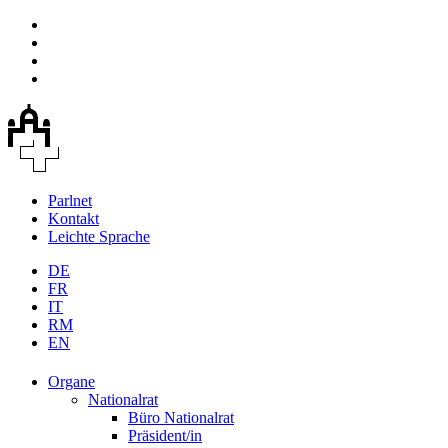
Parlnet
Kontakt
Leichte Sprache
DE
FR
IT
RM
EN
Organe
Nationalrat
Büro Nationalrat
Präsident/in