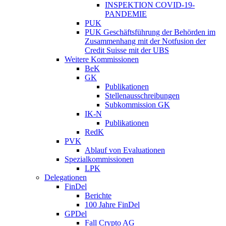
INSPEKTION COVID-19-
PANDEMIE
PUK
PUK Geschäftsführung der Behörden im
Zusammenhang mit der Notfusion der
Credit Suisse mit der UBS
Weitere Kommissionen
BeK
GK
Publikationen
Stellenausschreibungen
Subkommission GK
IK-N
Publikationen
RedK
PVK
Ablauf von Evaluationen
Spezialkommissionen
LPK
Delegationen
FinDel
Berichte
100 Jahre FinDel
GPDel
Fall Crypto AG