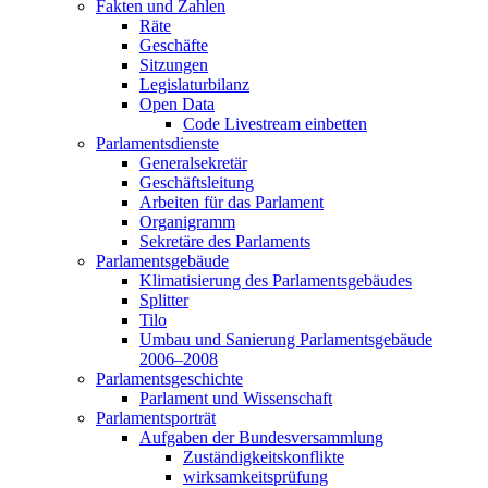
Fakten und Zahlen
Räte
Geschäfte
Sitzungen
Legislaturbilanz
Open Data
Code Livestream einbetten
Parlamentsdienste
Generalsekretär
Geschäftsleitung
Arbeiten für das Parlament
Organigramm
Sekretäre des Parlaments
Parlamentsgebäude
Klimatisierung des Parlamentsgebäudes
Splitter
Tilo
Umbau und Sanierung Parlamentsgebäude
2006–2008
Parlamentsgeschichte
Parlament und Wissenschaft
Parlamentsporträt
Aufgaben der Bundesversammlung
Zuständigkeitskonflikte
wirksamkeitsprüfung