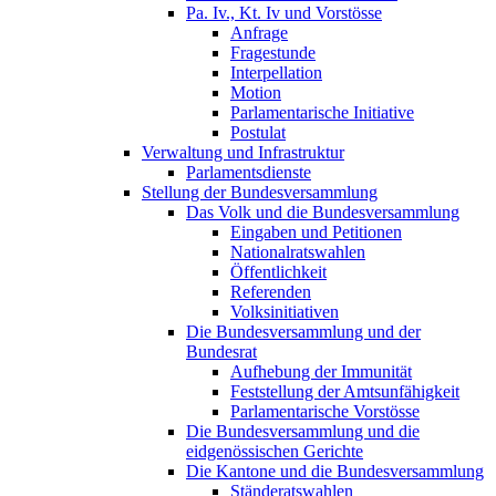
Pa. Iv., Kt. Iv und Vorstösse
Anfrage
Fragestunde
Interpellation
Motion
Parlamentarische Initiative
Postulat
Verwaltung und Infrastruktur
Parlamentsdienste
Stellung der Bundesversammlung
Das Volk und die Bundesversammlung
Eingaben und Petitionen
Nationalratswahlen
Öffentlichkeit
Referenden
Volksinitiativen
Die Bundesversammlung und der
Bundesrat
Aufhebung der Immunität
Feststellung der Amtsunfähigkeit
Parlamentarische Vorstösse
Die Bundesversammlung und die
eidgenössischen Gerichte
Die Kantone und die Bundesversammlung
Ständeratswahlen