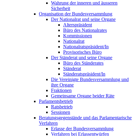
Wahrung der inneren und äusseren
Sicherheit
Organisation der Bundesversammlung
Der Nationalrat und seine Organe
Alterspräsident
Büro des Nationalrates
Kommissionen
Nationalrat
Nationalratspräsident/In
Provisorisches Büro
Der Ständerat und seine Organe
Büro des Ständerates
Ständerat
Ständeratspräsident/In
Die Vereinigte Bundesversammlung und
ihre Organe
Fraktionen
Gemeinsame Organe beider Räte
Parlamentsbetrieb
Ratsbetrieb
Sessionen
Beratungsgegenstände und das Parlamentarische
Verfahren
Erlasse der Bundesversammlung
Verfahren bei Erlassentwürfen