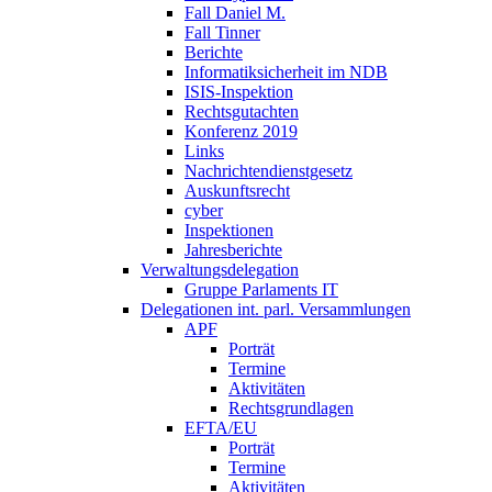
Fall Daniel M.
Fall Tinner
Berichte
Informatiksicherheit ­im NDB
ISIS-Inspektion
Rechtsgutachten
Konferenz 2019
Links
Nachrichtendienstgesetz
Auskunftsrecht
cyber
Inspektionen
Jahresberichte
Verwaltungsdelegation
Gruppe Parlaments IT
Delegationen int. parl. Versammlungen
APF
Porträt
Termine
Aktivitäten
Rechtsgrundlagen
EFTA/EU
Porträt
Termine
Aktivitäten