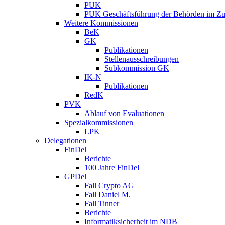
PUK
PUK Geschäftsführung der Behörden im Zus
Weitere Kommissionen
BeK
GK
Publikationen
Stellenausschreibungen
Subkommission GK
IK-N
Publikationen
RedK
PVK
Ablauf von Evaluationen
Spezialkommissionen
LPK
Delegationen
FinDel
Berichte
100 Jahre FinDel
GPDel
Fall Crypto AG
Fall Daniel M.
Fall Tinner
Berichte
Informatiksicherheit ­im NDB