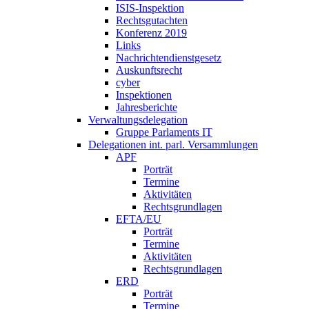
ISIS-Inspektion
Rechtsgutachten
Konferenz 2019
Links
Nachrichtendienstgesetz
Auskunftsrecht
cyber
Inspektionen
Jahresberichte
Verwaltungsdelegation
Gruppe Parlaments IT
Delegationen int. parl. Versammlungen
APF
Porträt
Termine
Aktivitäten
Rechtsgrundlagen
EFTA/EU
Porträt
Termine
Aktivitäten
Rechtsgrundlagen
ERD
Porträt
Termine