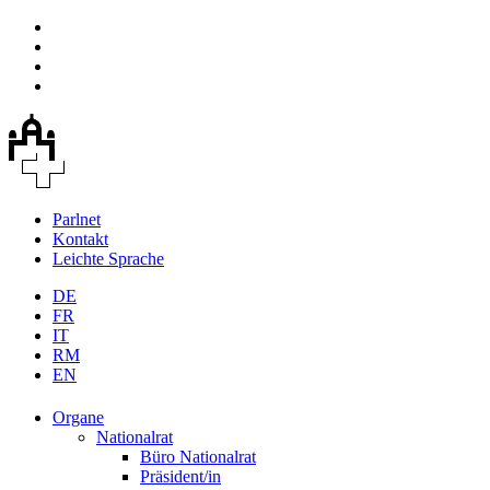
Parlnet
Kontakt
Leichte Sprache
DE
FR
IT
RM
EN
Organe
Nationalrat
Büro Nationalrat
Präsident/in