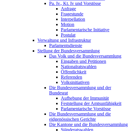
Pa. Iv., Kt. Iv und Vorstösse
Anfrage
Fragestunde
Interpellation
Motion
Parlamentarische Initiative
Postulat
Verwaltung und Infrastruktur
Parlamentsdienste
Stellung der Bundesversammlung
Das Volk und die Bundesversammlung
Eingaben und Petitionen
Nationalratswahlen
Öffentlichkeit
Referenden
Volksinitiativen
Die Bundesversammlung und der
Bundesrat
Aufhebung der Immunität
Feststellung der Amtsunfähigkeit
Parlamentarische Vorstösse
Die Bundesversammlung und die
eidgenössischen Gerichte
Die Kantone und die Bundesversammlung
Ständeratswahlen