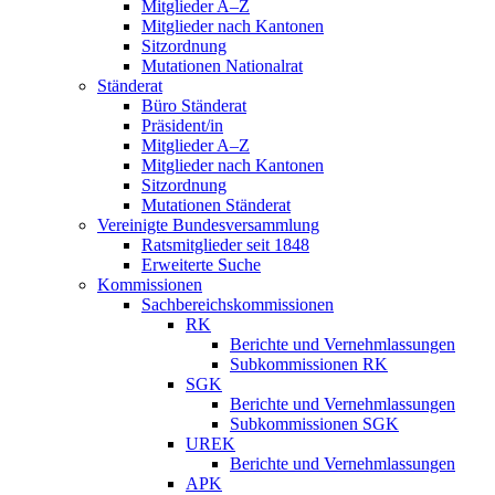
Mitglieder A–Z
Mitglieder nach Kantonen
Sitzordnung
Mutationen Nationalrat
Ständerat
Büro Ständerat
Präsident/in
Mitglieder A–Z
Mitglieder nach Kantonen
Sitzordnung
Mutationen Ständerat
Vereinigte Bundesversammlung
Ratsmitglieder seit 1848
Erweiterte Suche
Kommissionen
Sachbereichskommissionen
RK
Berichte und Vernehmlassungen
Subkommissionen RK
SGK
Berichte und Vernehmlassungen
Subkommissionen SGK
UREK
Berichte und Vernehmlassungen
APK