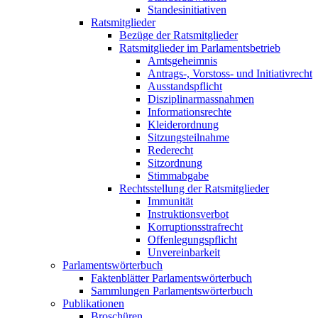
Standesinitiativen
Ratsmitglieder
Bezüge der Ratsmitglieder
Ratsmitglieder im Parlamentsbetrieb
Amtsgeheimnis
Antrags-, Vorstoss- und Initiativrecht
Ausstandspflicht
Disziplinarmassnahmen
Informationsrechte
Kleiderordnung
Sitzungsteilnahme
Rederecht
Sitzordnung
Stimmabgabe
Rechtsstellung der Ratsmitglieder
Immunität
Instruktionsverbot
Korruptionsstrafrecht
Offenlegungspflicht
Unvereinbarkeit
Parlamentswörterbuch
Faktenblätter Parlamentswörterbuch
Sammlungen Parlamentswörterbuch
Publikationen
Broschüren