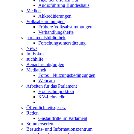
Audioführung Bundeshaus
Medien
Akkreditierungen
Volksabstimmungen
Frühere Volksabstimmungen
Verhandlungshefte
parlamentsbibliothek
Forschungsunterstützung
News
Im Fokus
suchhilfe
Benachrichtigungen
Mediathek
Fotos - Nutzungsbedingungen
Webcam
Arbeiten für das Parlament
Hochschulpraktika
KV-Lehrstelle
Öffentlichkeitsgesetz
Reden
Gastauftritte im Parlament
Sommerserien
Besuchs- und Informationszentrum