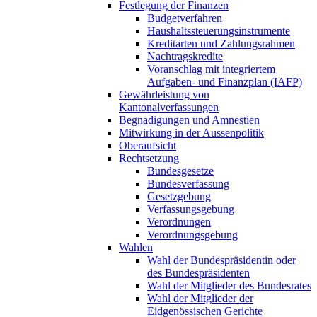
Festlegung der Finanzen
Budgetverfahren
Haushaltssteuerungsinstrumente
Kreditarten und Zahlungsrahmen
Nachtragskredite
Voranschlag mit integriertem
Aufgaben- und Finanzplan (IAFP)
Gewährleistung von
Kantonalverfassungen
Begnadigungen und Amnestien
Mitwirkung in der Aussenpolitik
Oberaufsicht
Rechtsetzung
Bundesgesetze
Bundesverfassung
Gesetzgebung
Verfassungsgebung
Verordnungen
Verordnungsgebung
Wahlen
Wahl der Bundespräsidentin oder
des Bundespräsidenten
Wahl der Mitglieder des Bundesrates
Wahl der Mitglieder der
Eidgenössischen Gerichte