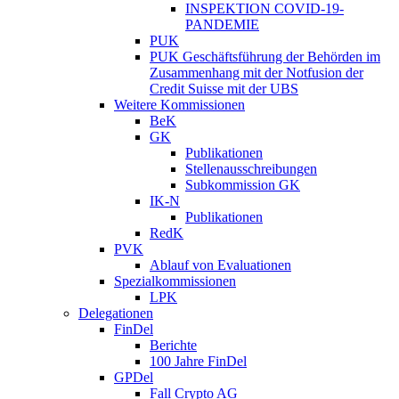
INSPEKTION COVID-19-
PANDEMIE
PUK
PUK Geschäftsführung der Behörden im
Zusammenhang mit der Notfusion der
Credit Suisse mit der UBS
Weitere Kommissionen
BeK
GK
Publikationen
Stellenausschreibungen
Subkommission GK
IK-N
Publikationen
RedK
PVK
Ablauf von Evaluationen
Spezialkommissionen
LPK
Delegationen
FinDel
Berichte
100 Jahre FinDel
GPDel
Fall Crypto AG