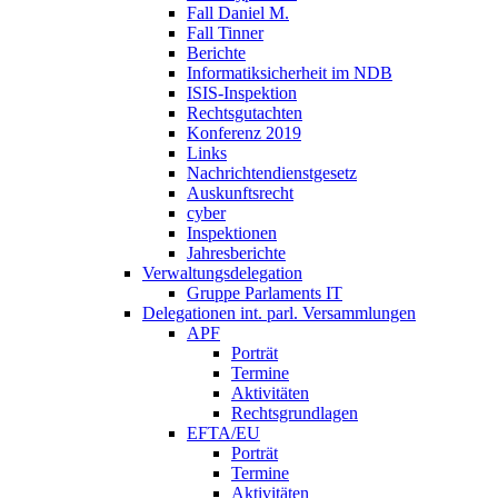
Fall Daniel M.
Fall Tinner
Berichte
Informatiksicherheit ­im NDB
ISIS-Inspektion
Rechtsgutachten
Konferenz 2019
Links
Nachrichtendienstgesetz
Auskunftsrecht
cyber
Inspektionen
Jahresberichte
Verwaltungsdelegation
Gruppe Parlaments IT
Delegationen int. parl. Versammlungen
APF
Porträt
Termine
Aktivitäten
Rechtsgrundlagen
EFTA/EU
Porträt
Termine
Aktivitäten