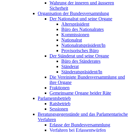
Wahrung der inneren und äusseren
Sicherheit
Organisation der Bundesversammlung
Der Nationalrat und seine Organe
Alterspräsident
Büro des Nationalrates
Kommissionen
Nationalrat
Nationalratspräsident/In
Provisorisches Büro
Der Ständerat und seine Organe
Büro des Ständerates
Ständerat
Ständeratspräsident/In
Die Vereinigte Bundesversammlung und
ihre Organe
Fraktionen
Gemeinsame Organe beider Räte
Parlamentsbetrieb
Ratsbetrieb
Sessionen
Beratungsgegenstände und das Parlamentarische
Verfahren
Erlasse der Bundesversammlung
Verfahren bei Erlassentwürfen