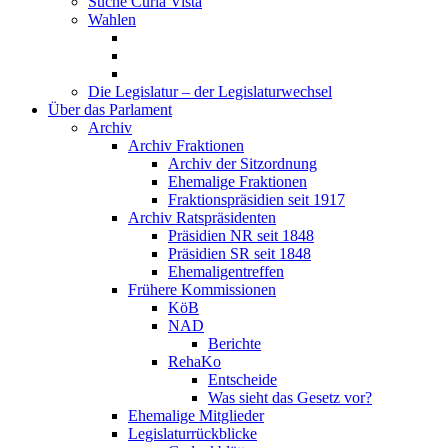
Suche Curia Vista
Wahlen
Die Legislatur – der Legislaturwechsel
Über das Parlament
Archiv
Archiv Fraktionen
Archiv der Sitzordnung
Ehemalige Fraktionen
Fraktionspräsidien seit 1917
Archiv Ratspräsidenten
Präsidien NR seit 1848
Präsidien SR seit 1848
Ehemaligentreffen
Frühere Kommissionen
KöB
NAD
Berichte
RehaKo
Entscheide
Was sieht das Gesetz vor?
Ehemalige Mitglieder
Legislaturrückblicke