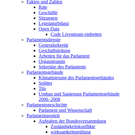
Fakten und Zahlen
Räte
Geschäfte
Sitzungen
Legislaturbilanz
Open Data
Code Livestream einbetten
Parlamentsdienste
Generalsekretär
Geschäftsleitung
Arbeiten für das Parlament
Organigramm
Sekretäre des Parlaments
Parlamentsgebäude
Klimatisierung des Parlamentsgebäudes
Splitter
Tilo
Umbau und Sanierung Parlamentsgebäude
2006–2008
Parlamentsgeschichte
Parlament und Wissenschaft
Parlamentsporträt
Aufgaben der Bundesversammlung
Zuständigkeitskonflikte
wirksamkeitsprüfung