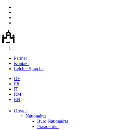
Parlnet
Kontakt
Leichte Sprache
DE
FR
IT
RM
EN
Organe
Nationalrat
Büro Nationalrat
Präsident/in