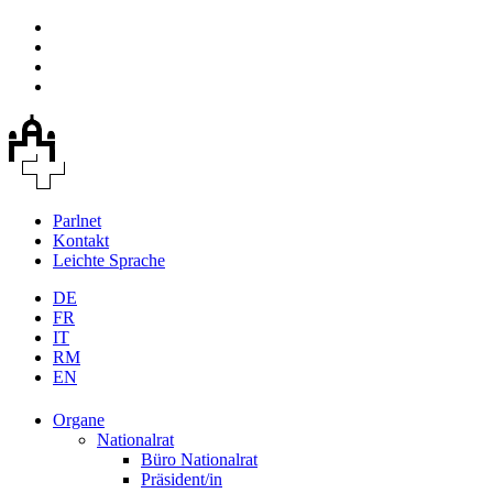
Parlnet
Kontakt
Leichte Sprache
DE
FR
IT
RM
EN
Organe
Nationalrat
Büro Nationalrat
Präsident/in