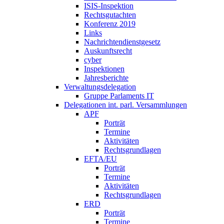
ISIS-Inspektion
Rechtsgutachten
Konferenz 2019
Links
Nachrichtendienstgesetz
Auskunftsrecht
cyber
Inspektionen
Jahresberichte
Verwaltungsdelegation
Gruppe Parlaments IT
Delegationen int. parl. Versammlungen
APF
Porträt
Termine
Aktivitäten
Rechtsgrundlagen
EFTA/EU
Porträt
Termine
Aktivitäten
Rechtsgrundlagen
ERD
Porträt
Termine