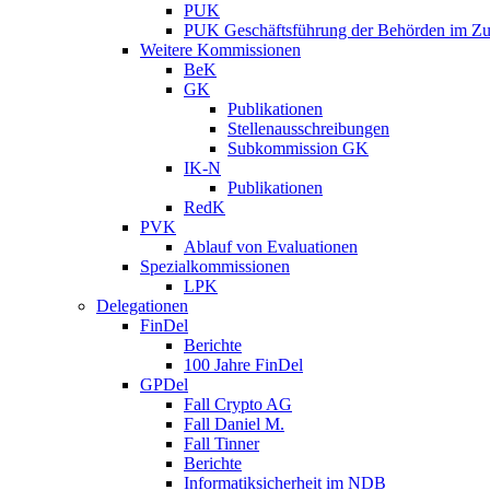
PUK
PUK Geschäftsführung der Behörden im Zus
Weitere Kommissionen
BeK
GK
Publikationen
Stellenausschreibungen
Subkommission GK
IK-N
Publikationen
RedK
PVK
Ablauf von Evaluationen
Spezialkommissionen
LPK
Delegationen
FinDel
Berichte
100 Jahre FinDel
GPDel
Fall Crypto AG
Fall Daniel M.
Fall Tinner
Berichte
Informatiksicherheit ­im NDB