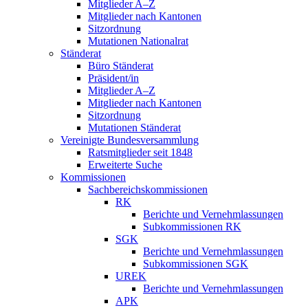
Mitglieder A–Z
Mitglieder nach Kantonen
Sitzordnung
Mutationen Nationalrat
Ständerat
Büro Ständerat
Präsident/in
Mitglieder A–Z
Mitglieder nach Kantonen
Sitzordnung
Mutationen Ständerat
Vereinigte Bundesversammlung
Ratsmitglieder seit 1848
Erweiterte Suche
Kommissionen
Sachbereichskommissionen
RK
Berichte und Vernehmlassungen
Subkommissionen RK
SGK
Berichte und Vernehmlassungen
Subkommissionen SGK
UREK
Berichte und Vernehmlassungen
APK