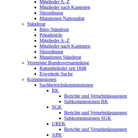
Mitglieder A–Z
Mitglieder nach Kantonen
Sitzordnung
Mutationen Nationalrat
Ständerat
Büro Ständerat
Präsident/in
Mitglieder A–Z
Mitglieder nach Kantonen
Sitzordnung
Mutationen Ständerat
Vereinigte Bundesversammlung
Ratsmitglieder seit 1848
Erweiterte Suche
Kommissionen
Sachbereichskommissionen
RK
Berichte und Vernehmlassungen
Subkommissionen RK
SGK
Berichte und Vernehmlassungen
Subkommissionen SGK
UREK
Berichte und Vernehmlassungen
APK