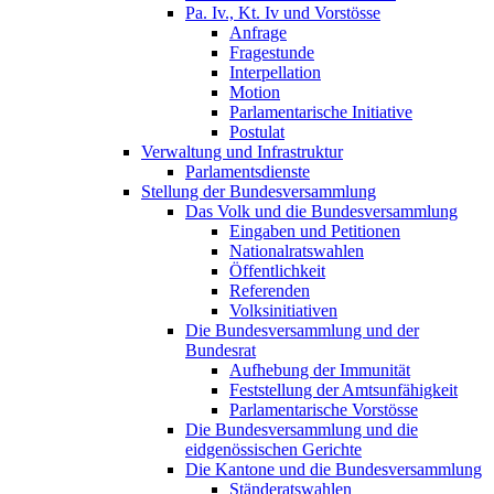
Pa. Iv., Kt. Iv und Vorstösse
Anfrage
Fragestunde
Interpellation
Motion
Parlamentarische Initiative
Postulat
Verwaltung und Infrastruktur
Parlamentsdienste
Stellung der Bundesversammlung
Das Volk und die Bundesversammlung
Eingaben und Petitionen
Nationalratswahlen
Öffentlichkeit
Referenden
Volksinitiativen
Die Bundesversammlung und der
Bundesrat
Aufhebung der Immunität
Feststellung der Amtsunfähigkeit
Parlamentarische Vorstösse
Die Bundesversammlung und die
eidgenössischen Gerichte
Die Kantone und die Bundesversammlung
Ständeratswahlen