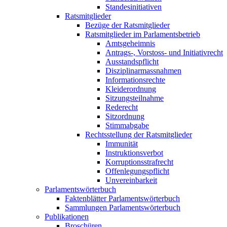
Standesinitiativen
Ratsmitglieder
Bezüge der Ratsmitglieder
Ratsmitglieder im Parlamentsbetrieb
Amtsgeheimnis
Antrags-, Vorstoss- und Initiativrecht
Ausstandspflicht
Disziplinarmassnahmen
Informationsrechte
Kleiderordnung
Sitzungsteilnahme
Rederecht
Sitzordnung
Stimmabgabe
Rechtsstellung der Ratsmitglieder
Immunität
Instruktionsverbot
Korruptionsstrafrecht
Offenlegungspflicht
Unvereinbarkeit
Parlamentswörterbuch
Faktenblätter Parlamentswörterbuch
Sammlungen Parlamentswörterbuch
Publikationen
Broschüren