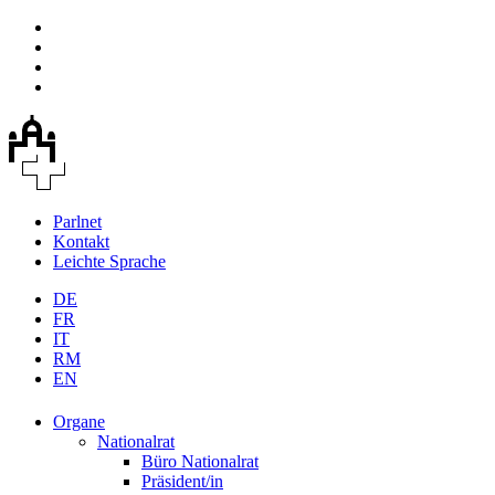
Parlnet
Kontakt
Leichte Sprache
DE
FR
IT
RM
EN
Organe
Nationalrat
Büro Nationalrat
Präsident/in