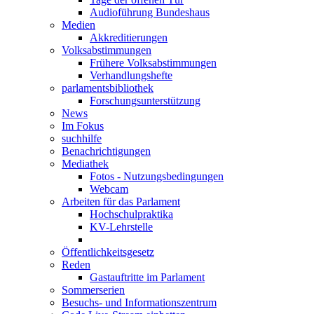
Audioführung Bundeshaus
Medien
Akkreditierungen
Volksabstimmungen
Frühere Volksabstimmungen
Verhandlungshefte
parlamentsbibliothek
Forschungsunterstützung
News
Im Fokus
suchhilfe
Benachrichtigungen
Mediathek
Fotos - Nutzungsbedingungen
Webcam
Arbeiten für das Parlament
Hochschulpraktika
KV-Lehrstelle
Öffentlichkeitsgesetz
Reden
Gastauftritte im Parlament
Sommerserien
Besuchs- und Informationszentrum