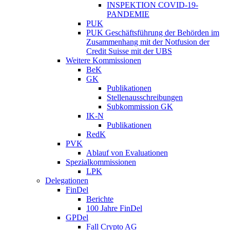
INSPEKTION COVID-19-
PANDEMIE
PUK
PUK Geschäftsführung der Behörden im
Zusammenhang mit der Notfusion der
Credit Suisse mit der UBS
Weitere Kommissionen
BeK
GK
Publikationen
Stellenausschreibungen
Subkommission GK
IK-N
Publikationen
RedK
PVK
Ablauf von Evaluationen
Spezialkommissionen
LPK
Delegationen
FinDel
Berichte
100 Jahre FinDel
GPDel
Fall Crypto AG