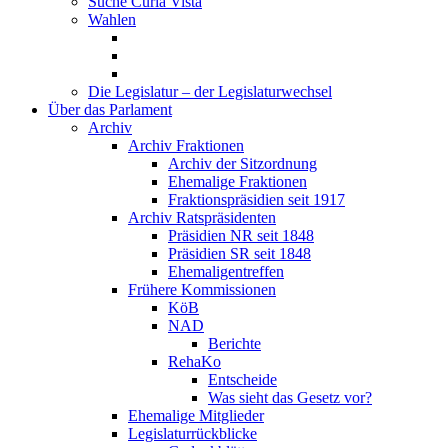
Suche Curia Vista
Wahlen
Die Legislatur – der Legislaturwechsel
Über das Parlament
Archiv
Archiv Fraktionen
Archiv der Sitzordnung
Ehemalige Fraktionen
Fraktionspräsidien seit 1917
Archiv Ratspräsidenten
Präsidien NR seit 1848
Präsidien SR seit 1848
Ehemaligentreffen
Frühere Kommissionen
KöB
NAD
Berichte
RehaKo
Entscheide
Was sieht das Gesetz vor?
Ehemalige Mitglieder
Legislaturrückblicke