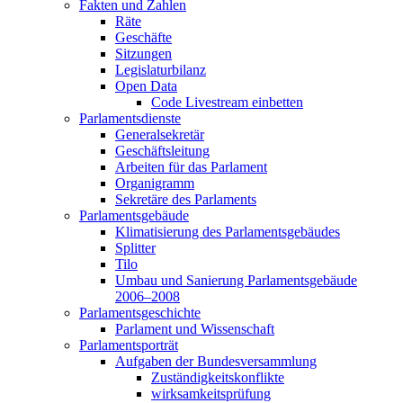
Fakten und Zahlen
Räte
Geschäfte
Sitzungen
Legislaturbilanz
Open Data
Code Livestream einbetten
Parlamentsdienste
Generalsekretär
Geschäftsleitung
Arbeiten für das Parlament
Organigramm
Sekretäre des Parlaments
Parlamentsgebäude
Klimatisierung des Parlamentsgebäudes
Splitter
Tilo
Umbau und Sanierung Parlamentsgebäude
2006–2008
Parlamentsgeschichte
Parlament und Wissenschaft
Parlamentsporträt
Aufgaben der Bundesversammlung
Zuständigkeitskonflikte
wirksamkeitsprüfung