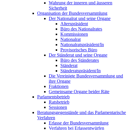
Wahrung der inneren und äusseren
Sicherheit
Organisation der Bundesversammlung
Der Nationalrat und seine Organe
Alterspräsident
Büro des Nationalrates
Kommissionen
Nationalrat
Nationalratspräsident/In
Provisorisches Büro
Der Ständerat und seine Organe
Büro des Ständerates
Ständerat
Ständeratspräsident/In
Die Vereinigte Bundesversammlung und
ihre Organe
Fraktionen
Gemeinsame Organe beider Räte
Parlamentsbetrieb
Ratsbetrieb
Sessionen
Beratungsgegenstände und das Parlamentarische
Verfahren
Erlasse der Bundesversammlung
Verfahren bei Erlassentwürfen