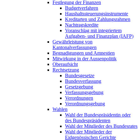
Festlegung der Finanzen
Budgetverfahren
Haushaltssteuerungsinstrumente
Kreditarten und Zahlungsrahmen
Nachtragskredite
Voranschlag mit integriertem
Aufgaben- und Finanzplan (IAFP)
Gewährleistung von
Kantonalverfassungen
Begnadigungen und Amnestien
Mitwirkung in der Aussenpolitik
Oberaufsicht
Rechtsetzung
Bundesgesetze
Bundesverfassung
Gesetzgebung
Verfassungsgebung
Verordnungen
Verordnungsgebung
Wahlen
Wahl der Bundespräsidentin oder
des Bundespräsidenten
Wahl der Mitglieder des Bundesrates
Wahl der Mitglieder der
Eidgenössischen Gerichte