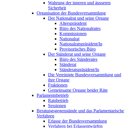
Wahrung der inneren und äusseren
Sicherheit
Organisation der Bundesversammlung
Der Nationalrat und seine Organe
Alterspräsident
Büro des Nationalrates
Kommissionen
Nationalrat
Nationalratspräsident/In
Provisorisches Büro
Der Ständerat und seine Organe
Büro des Ständerates
Ständerat
Ständeratspräsident/In
Die Vereinigte Bundesversammlung und
ihre Organe
Fraktionen
Gemeinsame Organe beider Räte
Parlamentsbetrieb
Ratsbetrieb
Sessionen
Beratungsgegenstände und das Parlamentarische
Verfahren
Erlasse der Bundesversammlung
Verfahren bei Erlassentwürfen