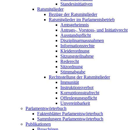
Standesinitiativen
Ratsmitglieder
Bezüge der Ratsmitglieder
Ratsmitglieder im Parlamentsbetrieb
Amtsgeheimnis
Antrags-, Vorstoss- und Initiativrecht
Ausstandspflicht
Disziplinarmassnahmen
Informationsrechte
Kleiderordnung
Sitzungsteilnahme
Rederecht
Sitzordnung
Stimmabgabe
Rechtsstellung der Ratsmitglieder
Immunität
Instruktionsverbot
Korruptionsstrafrecht
Offenlegungspflicht
Unvereinbarkeit
Parlamentswörterbuch
Faktenblätter Parlamentswörterbuch
Sammlungen Parlamentswörterbuch
Publikationen
Broschüren