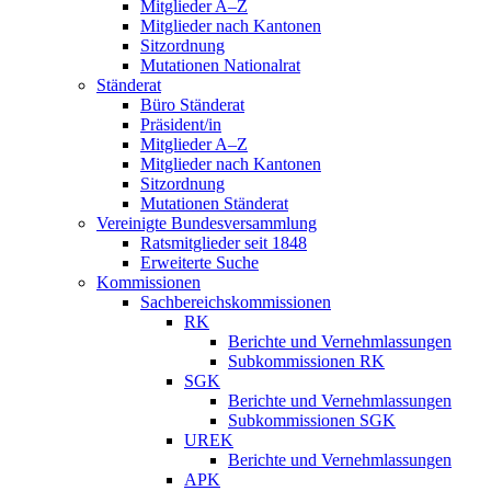
Mitglieder A–Z
Mitglieder nach Kantonen
Sitzordnung
Mutationen Nationalrat
Ständerat
Büro Ständerat
Präsident/in
Mitglieder A–Z
Mitglieder nach Kantonen
Sitzordnung
Mutationen Ständerat
Vereinigte Bundesversammlung
Ratsmitglieder seit 1848
Erweiterte Suche
Kommissionen
Sachbereichskommissionen
RK
Berichte und Vernehmlassungen
Subkommissionen RK
SGK
Berichte und Vernehmlassungen
Subkommissionen SGK
UREK
Berichte und Vernehmlassungen
APK