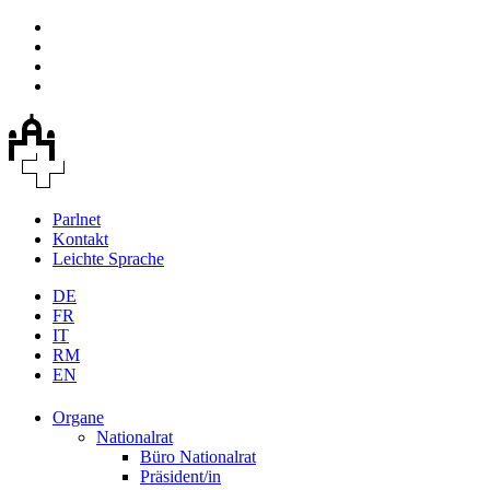
Parlnet
Kontakt
Leichte Sprache
DE
FR
IT
RM
EN
Organe
Nationalrat
Büro Nationalrat
Präsident/in