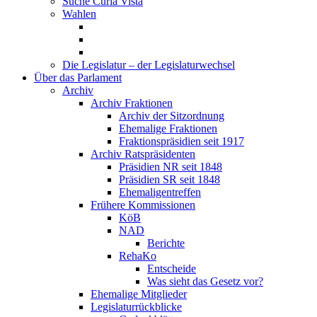
Suche Curia Vista
Wahlen
Die Legislatur – der Legislaturwechsel
Über das Parlament
Archiv
Archiv Fraktionen
Archiv der Sitzordnung
Ehemalige Fraktionen
Fraktionspräsidien seit 1917
Archiv Ratspräsidenten
Präsidien NR seit 1848
Präsidien SR seit 1848
Ehemaligentreffen
Frühere Kommissionen
KöB
NAD
Berichte
RehaKo
Entscheide
Was sieht das Gesetz vor?
Ehemalige Mitglieder
Legislaturrückblicke