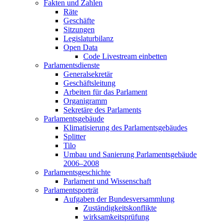
Fakten und Zahlen
Räte
Geschäfte
Sitzungen
Legislaturbilanz
Open Data
Code Livestream einbetten
Parlamentsdienste
Generalsekretär
Geschäftsleitung
Arbeiten für das Parlament
Organigramm
Sekretäre des Parlaments
Parlamentsgebäude
Klimatisierung des Parlamentsgebäudes
Splitter
Tilo
Umbau und Sanierung Parlamentsgebäude
2006–2008
Parlamentsgeschichte
Parlament und Wissenschaft
Parlamentsporträt
Aufgaben der Bundesversammlung
Zuständigkeitskonflikte
wirksamkeitsprüfung