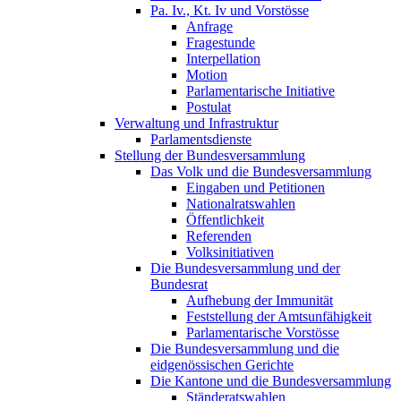
Pa. Iv., Kt. Iv und Vorstösse
Anfrage
Fragestunde
Interpellation
Motion
Parlamentarische Initiative
Postulat
Verwaltung und Infrastruktur
Parlamentsdienste
Stellung der Bundesversammlung
Das Volk und die Bundesversammlung
Eingaben und Petitionen
Nationalratswahlen
Öffentlichkeit
Referenden
Volksinitiativen
Die Bundesversammlung und der
Bundesrat
Aufhebung der Immunität
Feststellung der Amtsunfähigkeit
Parlamentarische Vorstösse
Die Bundesversammlung und die
eidgenössischen Gerichte
Die Kantone und die Bundesversammlung
Ständeratswahlen