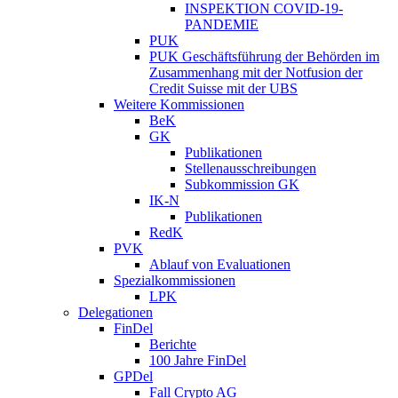
INSPEKTION COVID-19-
PANDEMIE
PUK
PUK Geschäftsführung der Behörden im
Zusammenhang mit der Notfusion der
Credit Suisse mit der UBS
Weitere Kommissionen
BeK
GK
Publikationen
Stellenausschreibungen
Subkommission GK
IK-N
Publikationen
RedK
PVK
Ablauf von Evaluationen
Spezialkommissionen
LPK
Delegationen
FinDel
Berichte
100 Jahre FinDel
GPDel
Fall Crypto AG