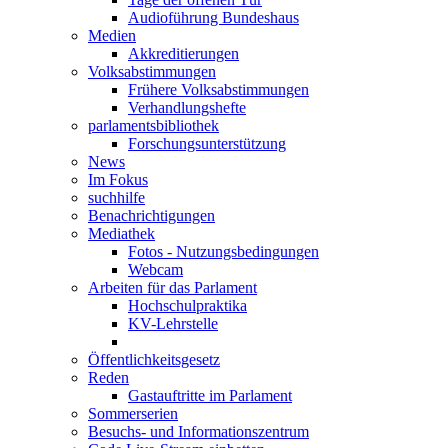
Audioführung Bundeshaus
Medien
Akkreditierungen
Volksabstimmungen
Frühere Volksabstimmungen
Verhandlungshefte
parlamentsbibliothek
Forschungsunterstützung
News
Im Fokus
suchhilfe
Benachrichtigungen
Mediathek
Fotos - Nutzungsbedingungen
Webcam
Arbeiten für das Parlament
Hochschulpraktika
KV-Lehrstelle
Öffentlichkeitsgesetz
Reden
Gastauftritte im Parlament
Sommerserien
Besuchs- und Informationszentrum