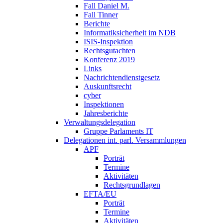
Fall Daniel M.
Fall Tinner
Berichte
Informatiksicherheit ­im NDB
ISIS-Inspektion
Rechtsgutachten
Konferenz 2019
Links
Nachrichtendienstgesetz
Auskunftsrecht
cyber
Inspektionen
Jahresberichte
Verwaltungsdelegation
Gruppe Parlaments IT
Delegationen int. parl. Versammlungen
APF
Porträt
Termine
Aktivitäten
Rechtsgrundlagen
EFTA/EU
Porträt
Termine
Aktivitäten