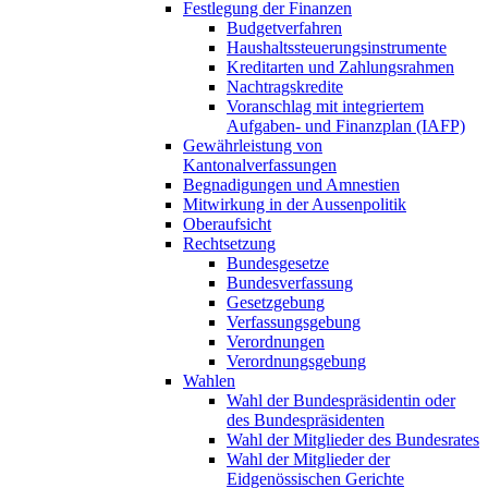
Festlegung der Finanzen
Budgetverfahren
Haushaltssteuerungsinstrumente
Kreditarten und Zahlungsrahmen
Nachtragskredite
Voranschlag mit integriertem
Aufgaben- und Finanzplan (IAFP)
Gewährleistung von
Kantonalverfassungen
Begnadigungen und Amnestien
Mitwirkung in der Aussenpolitik
Oberaufsicht
Rechtsetzung
Bundesgesetze
Bundesverfassung
Gesetzgebung
Verfassungsgebung
Verordnungen
Verordnungsgebung
Wahlen
Wahl der Bundespräsidentin oder
des Bundespräsidenten
Wahl der Mitglieder des Bundesrates
Wahl der Mitglieder der
Eidgenössischen Gerichte